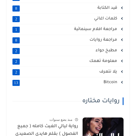
قيد الكتابة
8
كلمات اغاني
2
مراجعة افلام سينمائية
1
مراجعة روايات
8
مطبخ حواء
2
معلومة تهمك
2
يلا نتعرف
2
Bitcoin
13
روايات مختاره
منذ بضع سنوات
رواية ليالي الغيث كامله ( جميع
الفصول ) بقلم هايدي الصعيدي