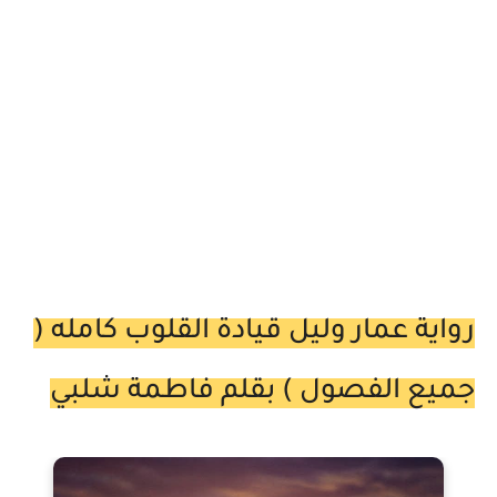
رواية عمار وليل قيادة القلوب كامله (
جميع الفصول ) بقلم فاطمة شلبي