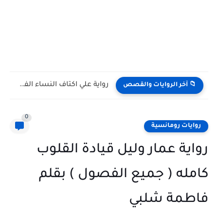
رواية علي اكتاف النساء الفصل الثامن 8 بقلم ناديه علي
📁 آخر الروايات والقصص
0
روايات رومانسية
رواية عمار وليل قيادة القلوب
كامله ( جميع الفصول ) بقلم
فاطمة شلبي