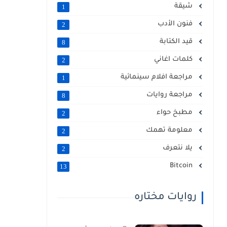
شيقة
1
فنون الأدب
2
قيد الكتابة
8
كلمات اغاني
2
مراجعة افلام سينمائية
1
مراجعة روايات
8
مطبخ حواء
2
معلومة تهمك
2
يلا نتعرف
2
Bitcoin
13
روايات مختاره