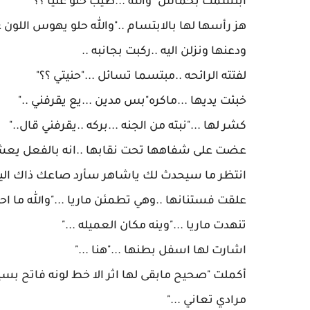
‎أكملت "صحيح مابقى لها اثر الا خط لونه فاتح ب
مرادي تعاني ..."