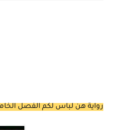
رواية هن لباس لكم الفصل الخامس عشر 15 بقلم الكاتب