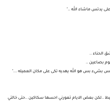
سيط ..لكن بعض الايام تعورني احسها سكاكين ..حتى خالتي