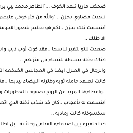
‎أبتسمت تلك بحزن ..لكم هو عظيم شعور الامومه ..
الا ظلك ..
‎كانت تصعد حامله ثوبه وغترته البيضاء بيديها ..
..واعطاءها المزيد من الروح بصفوف العطورات وال
‎أبتسمت له بأعجاب ..كان قد شذب ذقنه الذي ات
سكسوكته كانت رماديه ..