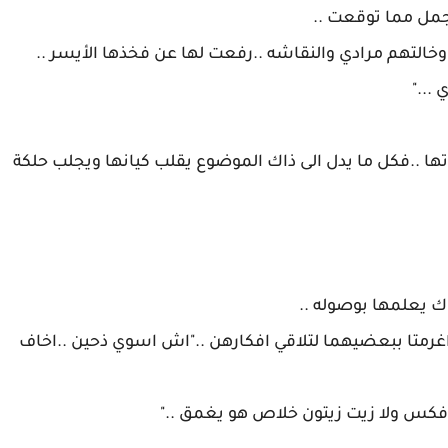
ها ..فكل ما يدل الى ذاك الموضوع يقلب كيانها ويجلب حلكة
ما اغرمتا ببعضيهما لتلاقي افكارهن .."اش اسوي ذحين ..اخاف