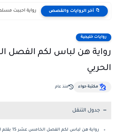
رواية احببت مسلمة
📁 آخر الروايات والقصص
روايات خليجية
الحربي
مكتبة حواء
منذ عام
جدول التنقل
رواية هن لباس لكم الفصل الخامس عشر 15 بقلم الكاتبة مشاعل الحربي