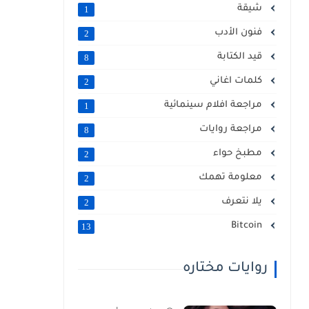
شيقة
1
فنون الأدب
2
قيد الكتابة
8
كلمات اغاني
2
مراجعة افلام سينمائية
1
مراجعة روايات
8
مطبخ حواء
2
معلومة تهمك
2
يلا نتعرف
2
Bitcoin
13
روايات مختاره