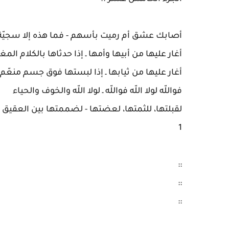
1
::
::
::