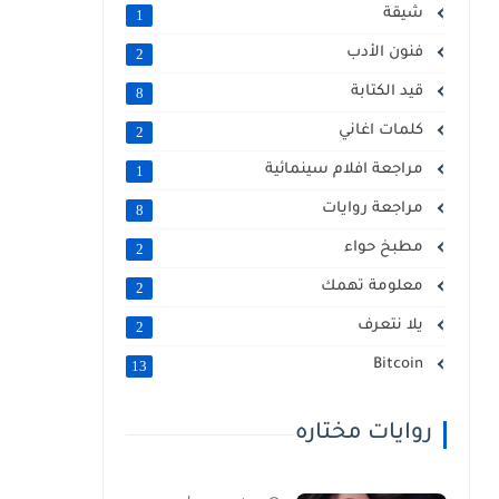
شيقة
1
فنون الأدب
2
قيد الكتابة
8
كلمات اغاني
2
مراجعة افلام سينمائية
1
مراجعة روايات
8
مطبخ حواء
2
معلومة تهمك
2
يلا نتعرف
2
Bitcoin
13
روايات مختاره