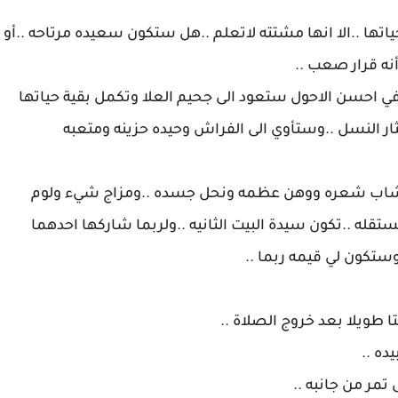
اتها ..الا انها مشتته لاتعلم ..هل ستكون سعيده مرتاحه ..أو
نه قرار صعب ..
في احسن الاحول ستعود الى جحيم العلا وتكمل بقية حياتها
ر النسل ..وستأوي الى الفراش وحيده حزينه ومتعبه
د شاب شعره ووهن عظمه ونحل جسده ..ومزاج شيء ولوم
له ..تكون سيدة البيت الثانيه ..ولربما شاركها احدهما
 وستكون لي قيمه ربما ..