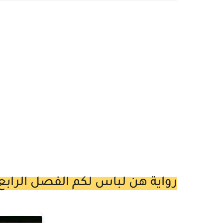
رواية هن لباس لكم الفصل الرابع عشر 14 بقلم الكاتبة مش