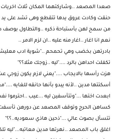
‎كساهن الحرج وتوقف المصعد عن دورهن تأسفت أ
تتسأل بصوت عالي ..."ذحين هاذي سعوديه..؟؟"