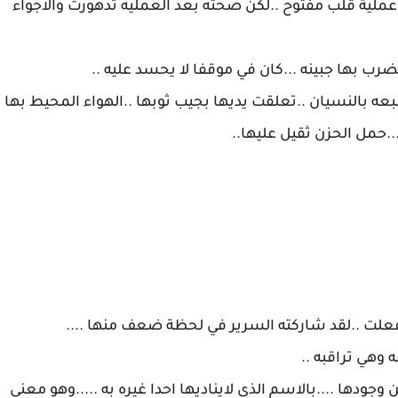
عملية قلب مفتوح ..لكن صحته بعد العمليه تدهورت والاجواء
بعه بالنسيان ..تعلقت يديها بجيب ثوبها ..الهواء المحيط بها
..حمل الحزن ثقيل عليها..
جودها ....بالاسم الذي لايناديها احدا غيره به .....وهو معنى