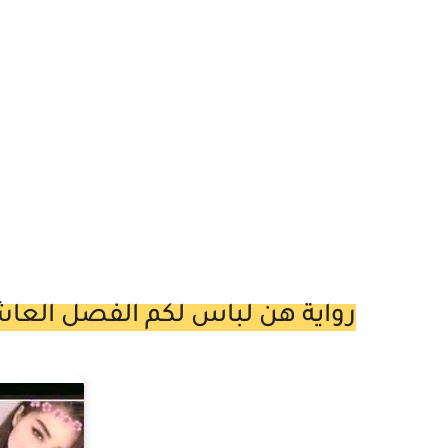
رواية هن لباس لكم الفصل العاشر 10 بقلم الكاتبة مشاعل ال