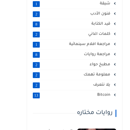
شيقة
1
فنون الأدب
2
قيد الكتابة
8
كلمات اغاني
2
مراجعة افلام سينمائية
1
مراجعة روايات
8
مطبخ حواء
2
معلومة تهمك
2
يلا نتعرف
2
Bitcoin
13
روايات مختاره