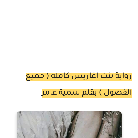
رواية بنت اغاريس كامله ( جميع
الفصول ) بقلم سمية عامر