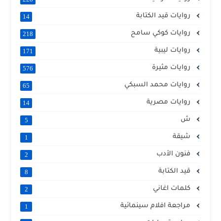
روايات قيد الكتابة
14
روايات كوكي سامح
218
روايات ليبية
171
روايات مثيرة
576
روايات محمد السبكي
65
روايات مصرية
14
ش
5
شيقة
1
فنون الأدب
2
قيد الكتابة
8
كلمات اغاني
2
مراجعة افلام سينمائية
1