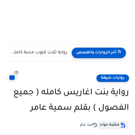
رواية ثلاث قلوب محبة كامله وحصريه بقلم ناهد خالد
📁 آخر الروايات والقصص
0
روايات شيقة
رواية بنت اغاريس كامله ( جميع
الفصول ) بقلم سمية عامر
مكتبة حواء
منذ عام