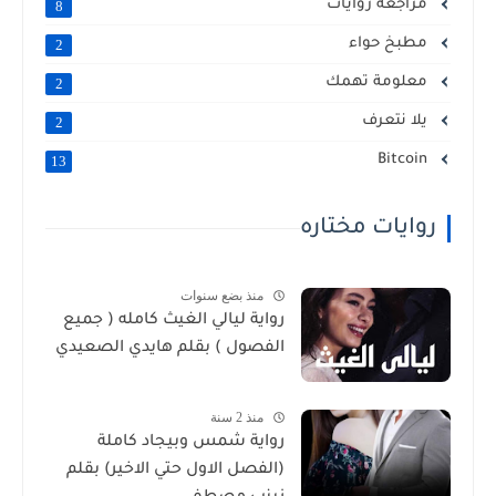
مراجعة روايات
8
مطبخ حواء
2
معلومة تهمك
2
يلا نتعرف
2
Bitcoin
13
روايات مختاره
منذ بضع سنوات
رواية ليالي الغيث كامله ( جميع
الفصول ) بقلم هايدي الصعيدي
منذ 2 سنة
رواية شمس وبيجاد كاملة
(الفصل الاول حتي الاخير) بقلم