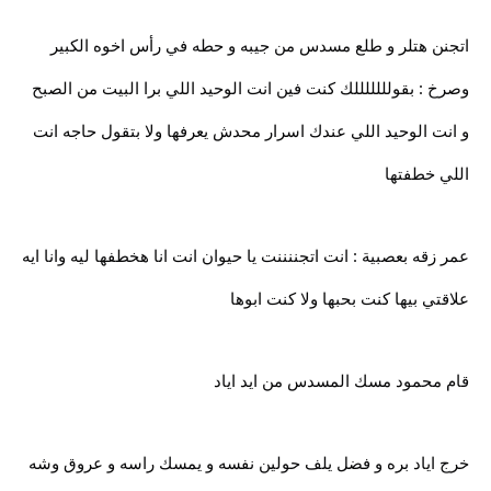
اتجنن هتلر و طلع مسدس من جيبه و حطه في رأس اخوه الكبير
وصرخ : بقولللللللك كنت فين انت الوحيد اللي برا البيت من الصبح
و انت الوحيد اللي عندك اسرار محدش يعرفها ولا بتقول حاجه انت
اللي خطفتها
عمر زقه بعصبية : انت اتجننننت يا حيوان انت انا هخطفها ليه وانا ايه
علاقتي بيها كنت بحبها ولا كنت ابوها
قام محمود مسك المسدس من ايد اياد
خرج اياد بره و فضل يلف حولين نفسه و يمسك راسه و عروق وشه