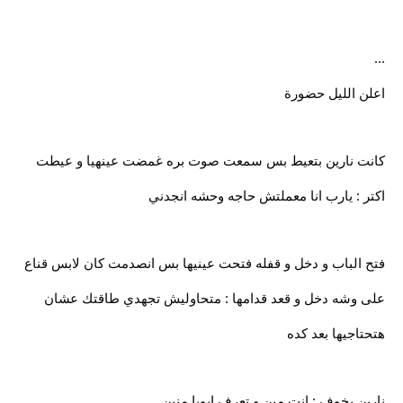
...
اعلن الليل حضورة
كانت نارين بتعيط بس سمعت صوت بره غمضت عينهيا و عيطت
اكتر : يارب انا معملتش حاجه وحشه انجدني
فتح الباب و دخل و قفله فتحت عينيها بس انصدمت كان لابس قناع
على وشه دخل و قعد قدامها : متحاوليش تجهدي طاقتك عشان
هتحتاجيها بعد كده
نارين بخوف : انت مين و تعرف ابويا منين