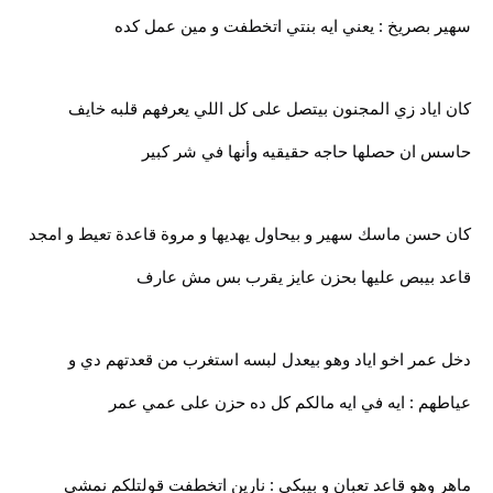
سهير بصريخ : يعني ايه بنتي اتخطفت و مين عمل كده
كان اياد زي المجنون بيتصل على كل اللي يعرفهم قلبه خايف
حاسس ان حصلها حاجه حقيقيه وأنها في شر كبير
كان حسن ماسك سهير و بيحاول يهديها و مروة قاعدة تعيط و امجد
قاعد بيبص عليها بحزن عايز يقرب بس مش عارف
دخل عمر اخو اياد وهو بيعدل لبسه استغرب من قعدتهم دي و
عياطهم : ايه في ايه مالكم كل ده حزن على عمي عمر
ماهر وهو قاعد تعبان و بيبكي : نارين اتخطفت قولتلكم نمشي