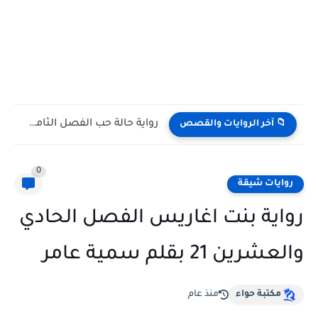
رواية حالة حب الفصل التاسع 9 بقلم مريم محمود
📁 آخر الروايات والقصص
0
روايات شيقة
رواية بنت اغاريس الفصل الحادي
والعشرين 21 بقلم سمية عامر
مكتبة حواء
منذ عام