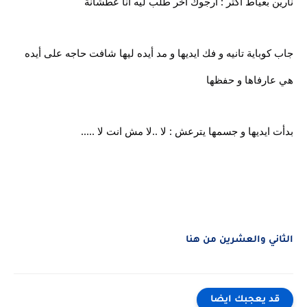
نارين بعياط اكتر : ارجوك اخر طلب ليه انا عطشانة
جاب كوباية تانيه و فك ايديها و مد أيده ليها شافت حاجه على أيده
هي عارفاها و حفظها
بدأت ايديها و جسمها يترعش : لا ..لا مش انت لا .....
الثاني والعشرين من هنا
قد يعجبك ايضا