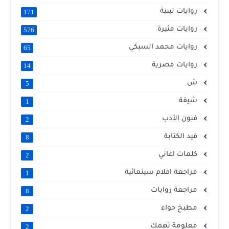
روايات ليبية
171
روايات مثيرة
576
روايات محمد السبكي
65
روايات مصرية
14
ش
5
شيقة
1
فنون الأدب
2
قيد الكتابة
8
كلمات اغاني
2
مراجعة افلام سينمائية
1
مراجعة روايات
8
مطبخ حواء
2
معلومة تهمك
2