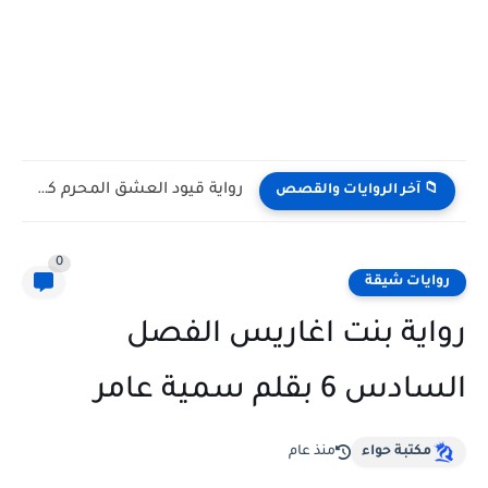
رواية قيود العشق المحرم الفصل الثاني 2 بقلم يوكا
📁 آخر الروايات والقصص
0
روايات شيقة
رواية بنت اغاريس الفصل
السادس 6 بقلم سمية عامر
مكتبة حواء
منذ عام