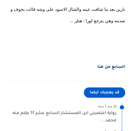
نارين بعد ما شافت عينه والشال الاسود على وشه قالت بخوف و
صدمه وهي بترجع لورا : هتلر ...
السابع من هنا
قد يعجبك ايضا
منذ 5 سنة
رواية اغتصبني ابن المستشار السابع عشر 17 بقلم منه
محمد...