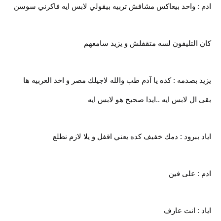
ادم : واحد بيعاكس مشافش تربيه بيقولي لابس ايه فاكرني سوسن
كان التليفون لسه متقفلش و يزيد سامعهم
يزيد بصدمه : كده يا آدم طب والله لاجيلك مصر و اخد العربيه ها
بقى ال لابس ايه ..ايدا صحيح هو لابس ايه
اياد ببرود : دمك خفيف كده يعني اقفل و يلا لازم نطلع
ادم : على فين
اياد : انت عارف