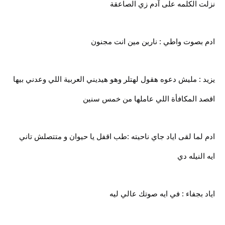
نزلت الكلمه على آدم زي الصاعقة
ادم بصوت واطي : نارين مين انت مجنون
يزيد : مليش دعوه هقول لهتلر وهو هيديني العربية اللي وعدني بيها
اقصد المكافأة اللي عاملها من خمس سنين
ادم لما لقى اياد جاي ناحيته :طب اقفل يا حيوان و متتصلش تاني
ايه النيله دي
اياد بجفاء : في ايه صوتك عالي ليه