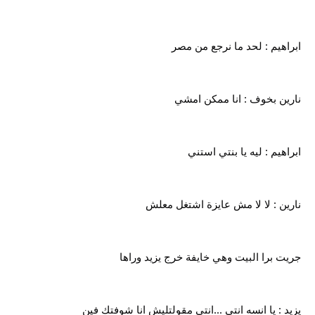
ابراهيم : لحد ما نرجع من مصر
نارين بخوف : انا ممكن امشي
ابراهيم : ليه يا بنتي استني
نارين : لا لا مش عايزة اشتغل معلش
جريت برا البيت وهي خايفة خرج يزيد وراها
يزيد : يا انسه انتي ...انتي مقولتليش انا شوفتك فين