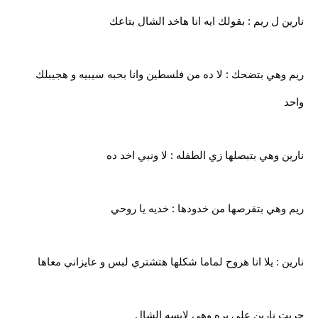
نارين ل ريم : بقولك ايه انا هاخد الشال بتاعك
ريم وهي بتضحك : لا ده من فلسطين وانا بحبه سيبيه و هجيبلك
واحد
نارين وهي بتبصلها زي الطفله : لا ونبي اخد ده
ريم وهي بتقرصها من خدودها : خديه يا روحي
نارين : يلا انا هروح لماما شكلها هتشتري لبس و عايزاني معاها
جريت نارين على بره وهي لابسه الشال