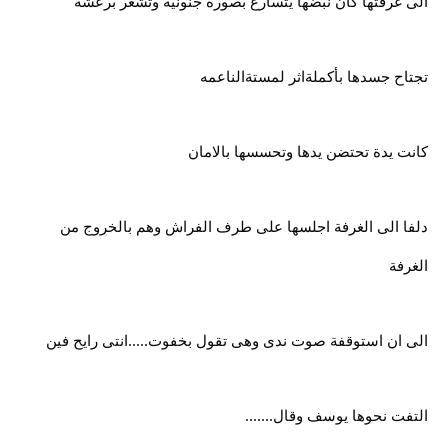
الى غرفتها كان نبضها يتسارع بصوره جنونيه وتشعر برعشه
تجتاح جسدها بأكملةاثر لمستةالناعمه
كانت يدة تحتضن يدها وتحسسها بالامان
دلفا الى الغرفة اجلسها على طرف الفراش وهم بالخروج من
الغرفة
الى ان استوقفة صوت ندى وهى تقول بخفوت.....انتى رايح فين
التفت نحوها يوسف وقال.......