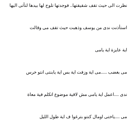
نظرت الى حيث تقف شقيقتها.. فوجدتها تلوح لها بيدها لتأتى اليها
استأذنت ندى من يوسف وذهبت حيث تقف مى وقالت
اية عايزة اية يامى
مى بغضب .....مى اية وزفت اية بس اية يابنتى انتو خرس
ندى ....اعمل اية يامى مش لاقية موضوع اتكلم فية معاة
مى ....ياختى اومال كنتو بترغوا ف اية طول الليل