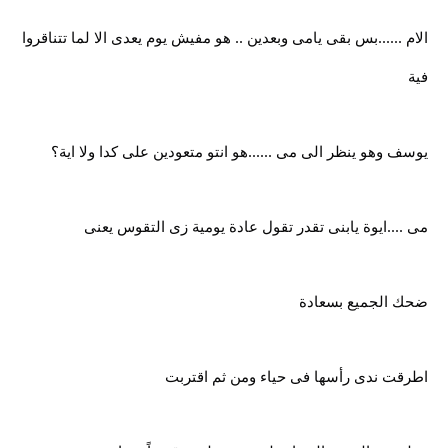
الام ......بس بقى يامى وبعدين .. هو مفيش يوم يعدى الا لما تتناقروا
فية
يوسف وهو ينظر الى مى ......هو انتو متعودين على كدا ولا اية؟
مى ....ايوة يابنى تقدر تقول عادة يومية زى التقوس يعنى
ضحك الجميع بسعادة
اطرقت ندى رأسها فى حياء ومن ثم اقتربت