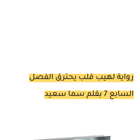
رواية لهيب قلب يحترق الفصل
السابع 7 بقلم سما سعيد