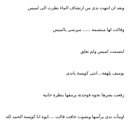
وبعد ان انتهت ندى من ارتشاف الماء نظرت الى لميس
وقالت لها مبتسمة ....... ميرسى يالميس
ابتسمت لميس ولم تعلق
يوسف بلهفة....انتى كويسة ياندى
رفعت بصرها نحوه فوجدتة يرمقها بنظرة حانية
اومأت ندى برأسها وبصوت خافت قالت .....ايوة انا كويسة الحمد لله