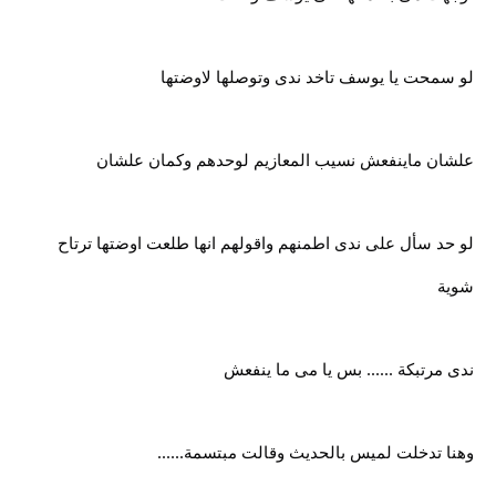
لو سمحت يا يوسف تاخد ندى وتوصلها لاوضتها
علشان ماينفعش نسيب المعازيم لوحدهم وكمان علشان
لو حد سأل على ندى اطمنهم واقولهم انها طلعت اوضتها ترتاح
شوية
ندى مرتبكة ...... بس يا مى ما ينفعش
وهنا تدخلت لميس بالحديث وقالت مبتسمة......