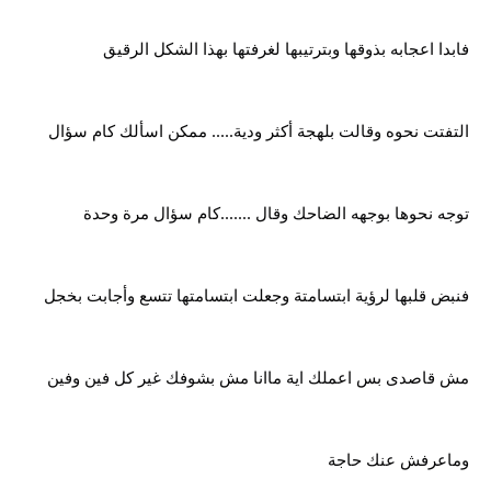
فابدا اعجابه بذوقها وبترتيبها لغرفتها بهذا الشكل الرقيق
التفتت نحوه وقالت بلهجة أكثر ودية..... ممكن اسألك كام سؤال
توجه نحوها بوجهه الضاحك وقال .......كام سؤال مرة وحدة
فنبض قلبها لرؤية ابتسامتة وجعلت ابتسامتها تتسع وأجابت بخجل
مش قاصدى بس اعملك اية ماانا مش بشوفك غير كل فين وفين
وماعرفش عنك حاجة