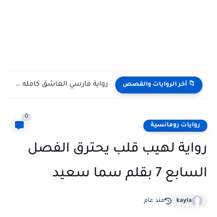
رواية فارسي العاشق كامله وحصريه بقلم بسمة البياتي
📁 آخر الروايات والقصص
0
روايات رومانسية
رواية لهيب قلب يحترق الفصل
السابع 7 بقلم سما سعيد
kayla
منذ عام