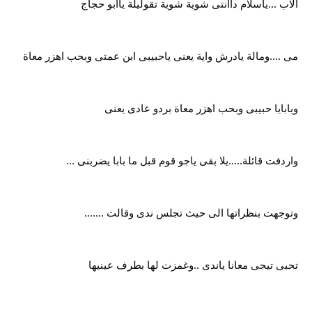
الاب ...ياسلام داانتى شوية شوية تقوليلة ياابو حجاج
مى ....ومالة يادرش واية يعنى ياحبيبى ابن عمتى وبحب اهزر معاة
وبابايا حبيبى وبحب اهزر معاة بردو عادى يعنى
واردفت قائلة.....يلا بقى ياجو قوم قبل ما بابا يضربنى ...
وتوجهت بنظراتها الى حيث تجلس ندى وقالت .......
تحبى تيجى معانا ياندى ..وغمزت لها بطرف عينيها