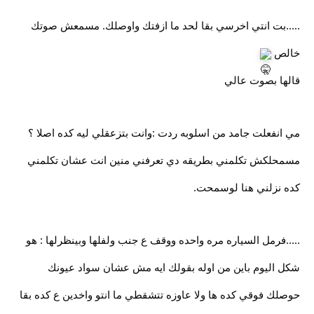
.....بت انتي اخرسي بقا لحد ما ازفتك واوصلك. مسمعش صوتك
خالص
قالها بصوت عالي
مي انفعلت جامد من اسلوبه ردت :وانت بتزعقلي ليه كده اصلا ؟
مسمحلكش تكلمني بطريقه دي تعرفني منين انت عشان تكلمني
كده نزلني هنا لوسمحت.
.....فرمل السياره مره واحده ووقف ع جنب ولفلها وبينظرلها : هو
شكل اليوم باين من اوله بقولك ايه مش عشان سواد عيونك
حوصلك فوقي كده ها ولا عاوزه تتشقطي ما انتو واخدين ع كده بقا