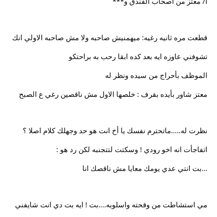
أ/ معتز من اصحاب الفندق و***
قطعت مره ثانيه رغيه: ميهمنيش صاحبه ولا مش صاحبه الاولي انك
تشوفني عاوزه ايه بعد كده ابقا رحب به براحتكو
الموظف بأحراج من سيده ونظر له
معتز شاور بأيده بقرف : خلصها الاول مش ناقصين رغي ع الصبح
نظرت له.....ماتحترم نفسك يا أخ انت هو حد وجهلك كلام اصلا ؟
اتفاجأت انه اخو رودي ! وسكتت لتتجنبه لكن رد هو :
...بت انتي عدي يومك معايا مش ناقصك انا
مي استشاطت من وقحته واسلوبه....بت ! ايه بت دي انت شايفني