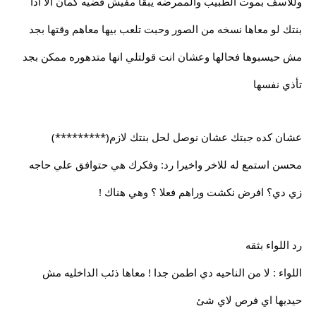
وللاسف بموت الطبيب والممرضه يبقا مفيش قضيه كمان الا اذا
بنتك لو معاها نسخه من الصور وحبت تلعب بيها معاهم وقتها بجد
مش حيسبوها فحالها وعشان انت قولتلي انها متدهوره ممكن بجد
تأذي نفسها
عشان كده جبتك عشان نوصل لحل بنتك لازم(*********)
محسن استمع له للاخر واخيرا رد: وفكرك هي حتوافق علي حاجه
زي دي؟ افرض نكشت وراهم فعلا ؟ وهي هناك !
رد اللواء بثقه
اللواء : لا من الناحيه دي اطمن جدا ! معاها ذئب الداخليه مش
حيديها اي فرص لاي شئ