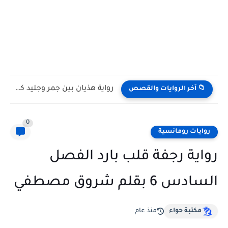
رواية هذيان بين جمر وجليد كامله وحصريه بقلم نورا ناصر
📁 آخر الروايات والقصص
0
روايات رومانسية
رواية رجفة قلب بارد الفصل
السادس 6 بقلم شروق مصطفي
مكتبة حواء
منذ عام