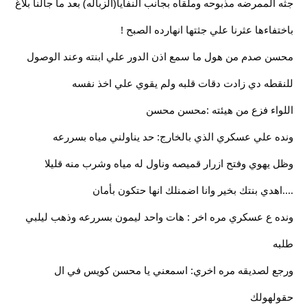
جثه الممرضه مذبوحه وملقاه بجانب النفايا(الزباله) بعد ما جالنا بلاغ
باختفاءها عثرنا علي جثتها انهارده الصبح !
محسن صدم من هول ما سمع اذن الدور علي ابنته وعند الوصول
للنقطه دي زادت دقات قلبه ولم يقوي علي اخذ نفسه
اللواء فزع من هيئته :محسن محسن
ونده علي عسكري الذي بالخارج: حد يناولني مياه بسررعه
وظل يهوي وفتح ازرار قميصه وناول له مياه وشرب منه قليلا
....اهدي بنتك بخير وانا اضمنلك انها حتكون بأمان
ونده ع عسكري مره اخر : هات واحد ليمون بسررعه وذهب ليلبي
طلبه
ورجع لصديقه مره اخري: اسمعني يا محسن كويس في ال
حقولهولك