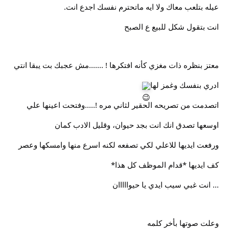
عيله بتلعب معاك ولا ايه ماتحترم نفسك اجدع انت.
انت بتقول شكل للبيع ع الصبح
معتز بنظره ذات مغزي كأنه افتكرها ! .......مش عجبك بت يبقا انتي
ادري بنفسك وغمز لها
اتصدمت من تصريحه الحقير لثاني مره !.....وفتحت اعينها علي
اوسعها تصدق انك انت بجد حيوان، وقليل الادب كمان
ورفعت ايديها للاعلي لكي تصفعه لكنه اسرع منها وامسكها وعصر
كف ايديها *قدام الموظف كل هذا*
... انت غبي سيب ايدي يا حيوااااان
وعلت صوتها بأخر كلمه