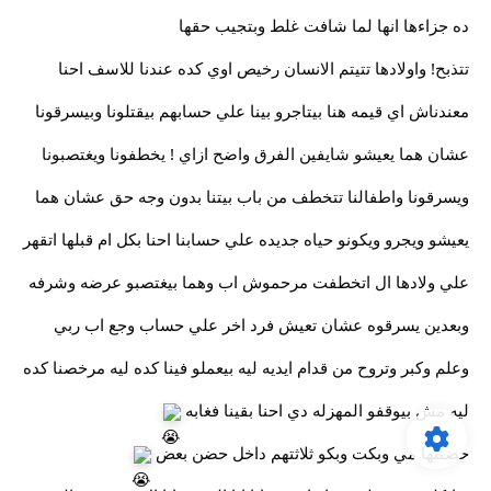
ده جزاءها انها لما شافت غلط وبتجيب حقها
تتذبح! واولادها تتيتم الانسان رخيص اوي كده عندنا للاسف احنا
معندناش اي قيمه هنا بيتاجرو بينا علي حسابهم بيقتلونا وبيسرقونا
عشان هما يعيشو شايفين الفرق واضح ازاي ! يخطفونا ويغتصبونا
ويسرقونا واطفالنا تتخطف من باب بيتنا بدون وجه حق عشان هما
يعيشو ويجرو ويكونو حياه جديده علي حسابنا احنا بكل ام قبلها اتقهر
علي ولادها ال اتخطفت مرحموش اب وهما بيغتصبو عرضه وشرفه
وبعدين يسرقوه عشان تعيش فرد اخر علي حساب وجع اب ربي
وعلم وكبر وتروح من قدام ايديه ليه بيعملو فينا كده ليه مرخصنا كده
ليه مش بيوقفو المهزله دي احنا بقينا فغابه
حضنتها مي وبكت وبكو ثلاثتهم داخل حضن بعض