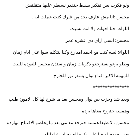
ولو فكرت بس تفكير بسيط حنقدر نسيطر عليها متقلقش
محسن :انا مش عارف بجد من غيرك كنت عملت ايه .
اللواء: احنا اخوات ولا انت نسيت
محسن: انسي ازاي دي عشره عمر
اللواء: لسه كنت مع احمد امبارح وكنا بنتكلم سوا علي ايام زمان
وظلو يرغو يسترجعو ذكريات زمان واستذن محسن للعوده للبيت
للمهمه الاكبر اقناع نوال بسفر نور للخارج
***************
وبعد شد وجزب بين نوال ومحسن بعد ما شرح لها كل الامور: طيب
وهمسه حتروح معاها برده
محسن : لا طبعا همسه حترجع مع مي بعد ما يخلصو الافتتاح انهارده
يعني حيوصلو هنا علي بكره الصبح ان شاء الله