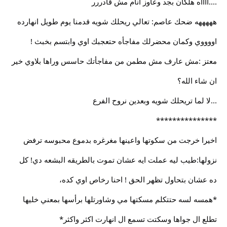
....ااااه هلكان بجد وعاوز انام مش قادررر
هههههه ضحك عاصم: تعالي ريحلك شويه قدمنا يوم طويل انهارده
اووووي وكمان محضرلك مفاجأه حتعجبك اوي وابتسم بخبث !
معتز :مش عارف مش مطمن من مفاجأتك حاسس وراها بلاوي خير
ان شاء الله؟
...لا لما تريحلك شويه وبعدين نروح الفرع
***************
اخيرا خرجت من سكوتها واعينها مغرغره بدموع محبوسه ترفض
نزولها:طيب ليه عملت ايه عشان تموت بالطريقه البشعه دي! كل
ده عشان بتحاول تظهر الحق ! احنا رخاص اوي كده،
*همسه لسه حتتكلم مسكتها مي وشاورتلها برأسها بمعني خليها
تطلع ال جواها وسكتت تسمع ال انهارت اكثر واكثر*