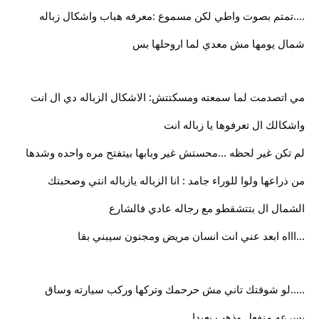
....تمتم بصوت واطي لكن مسموع :معرفه هباب واشكال زباله
شمال يومها مش معدي لما اروحلها بس
مي اتصدمت لما سمعته ومسكتتش: الاشكال الزباله دي ال انت
واشكالك ال تعرفوها يا زباله انت
لم تكن غير لحظه ...محستش غير وبابها بيتفتح مره واحده وشدها
من ذراعها ولوا للوراء جامد : انا الزباله يازباله انتي وصحبتك
الشمال ال بتتشقطو مع رجاله عادي فالشارع
...اااه ابعد عني انت انسان مريض ومجنون سيبني بقا
.....لو شوفتك تاني مش حرحمك وتركها وركب سيارته وساق
بسرعه منفعل وذهب بعيدا