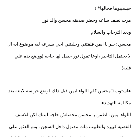
حيسيبوها فحالها* !
مرت نصف ساعه وحضر صديقه محسن والد نور
وبعد الترحاب والسلام
محسن :خير يا ايمن قلقتني وخليتني اجي بسرعه ليه موضوع ايه ال
لا يحتمل التاخير ،اوعا تقول نور حصل لها حاجه (ووضع يده علي
قلبه)
●استوب □محسن كلم اللواء ايمن قبل ذلك لوضع حراسه لابنته بعد
مكالمه التهديد●
اللواء ايمن : اطمن يا محسن محصلش حاجه لبنتك لكن للاسف
القضيه كبيره والطبيب مات مقتول داخل السجن ، وتم العثور علي