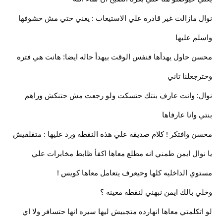
نوال مازالت غير قادره علي الاستيعاب : يعني حتي مش حشوفها
واسلم عليها
محسن حاول يهدأها فنفس الوقت بيهدأ حاله ايضا: هانت هي فتره
وحترجعلنا تاني
نوال: وانت عارف بنتك حتسكت ولو رجعت مش حتنكش وراهم
بنتي وانا عارفاها
محسن وافتكر ! كلام صديقه علي هذه النقطه ورد عليها : متقلقيش
يا نوال ايمن طمني انه مطلع معاها اكفأ ظابط مخابرات علي
مستوي الداخليه كلها وحيعرف يتعامل معاها كويس !
وخلي بالك ايمن نبهني لنقطه معينه ؟
لو اتكلمتي معاها انهارده متجبيش ليها سيره انها حتسافر ولا اي