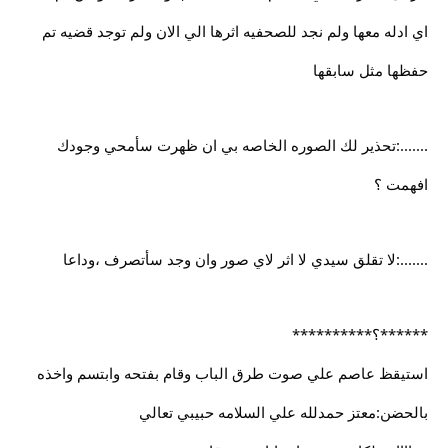
اي ادله معها ولم نجد للصحفيه اثرها الي الان ولم توجد قضيه تم
حفظها مثل سابقها
.......:تحذير لك الصوره الخاصه بي ان ظهرت سأمحي وجودك
افهمت ؟
.......:لا تقلق سيدي لا اثر لاي صور وان وجد سأتصرف ،وداعا
******؟**********
استيقظ عاصم علي صوت طرق الباب وقام بفتحه وابتسم واخذه
بالحضن:معتز حمدلله علي السلامه حبيبي تعالي