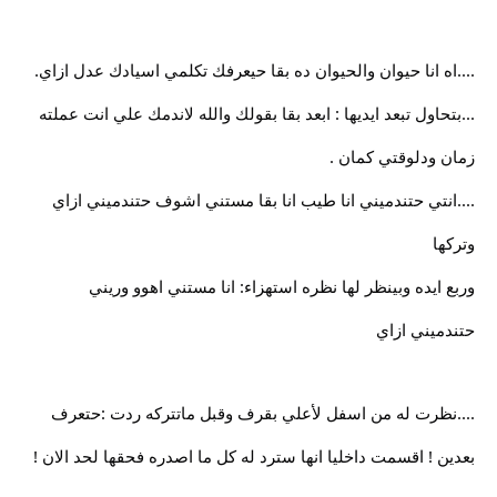
....اه انا حيوان والحيوان ده بقا حيعرفك تكلمي اسيادك عدل ازاي.
...بتحاول تبعد ايديها : ابعد بقا بقولك والله لاندمك علي انت عملته
زمان ودلوقتي كمان .
....انتي حتندميني انا طيب انا بقا مستني اشوف حتندميني ازاي
وتركها
وربع ايده وبينظر لها نظره استهزاء: انا مستني اهوو وريني
حتندميني ازاي
....نظرت له من اسفل لأعلي بقرف وقبل ماتتركه ردت :حتعرف
بعدين ! اقسمت داخليا انها سترد له كل ما اصدره فحقها لحد الان !