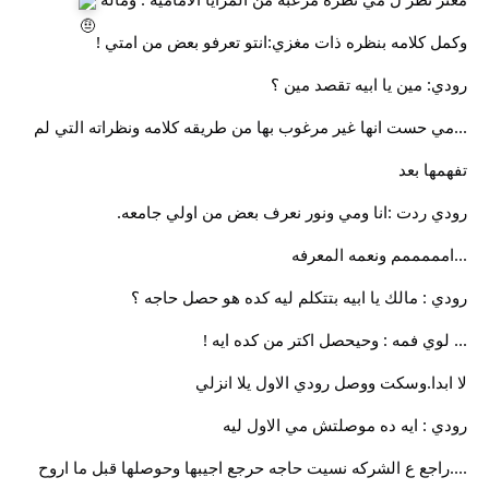
وكمل كلامه بنظره ذات مغزي:انتو تعرفو بعض من امتي !
رودي: مين يا ابيه تقصد مين ؟
...مي حست انها غير مرغوب بها من طريقه كلامه ونظراته التي لم
تفهمها بعد
رودي ردت :انا ومي ونور نعرف بعض من اولي جامعه.
...امممممم ونعمه المعرفه
رودي : مالك يا ابيه بتتكلم ليه كده هو حصل حاجه ؟
... لوي فمه : وحيحصل اكتر من كده ايه !
لا ابدا.وسكت ووصل رودي الاول يلا انزلي
رودي : ايه ده موصلتش مي الاول ليه
....راجع ع الشركه نسيت حاجه حرجع اجيبها وحوصلها قبل ما اروح