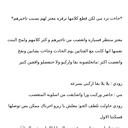
*جاءت ترد مي لكن قطع كلامها نرفزه معتز لهم بسبب تاخيرهم*
معتز منتظر فسياره واتعصب من تاخيرهم و كثر كلامهم ولمح البنت
نفسها انها كانت مع الفتاتين يوم الحادث وجاءت بشابين ونفخ
واتعصب اكثر :ماتخلصونه بقا واركبو ولا حتفضلو واقفين كتير
رودي : يلا يلا بقا اركبي بسرعه
مي : حاضر وركبت ورا واضايقت من اسلوبه المتعصب.
رودي حاولت تلطف الجو: معلش يا زيزو اخرناك ممكن بس توصلها
فسكتنا الاول
معتز نظر ل مي نظره مرعبه من المرايا الاماميه : وماله