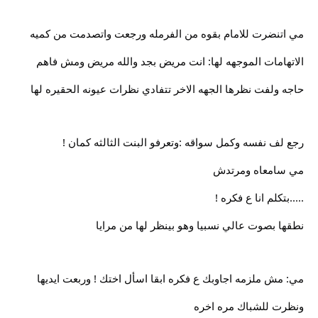
مي اتنضرت للامام بقوه من الفرمله ورجعت واتصدمت من كميه
الاتهامات الموجهه لها: انت مريض بجد والله مريض ومش فاهم
حاجه ولفت نظرها الجهه الاخر تتفادي نظرات عيونه الحقيره لها
رجع لف نفسه وكمل سواقه :وتعرفو البنت الثالثه كمان !
مي سامعاه ومرتدش
.....بتكلم انا ع فكره !
نطقها بصوت عالي نسبيا وهو بينظر لها من مرايا
مي: مش ملزمه اجاوبك ع فكره ابقا اسأل اختك ! وربعت ايديها
ونظرت للشباك مره اخره