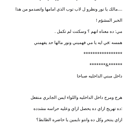
....مالك يا نور ونظرو ل لاب توب الذي امامها واتصدمو من هذا
الخبر المشؤم !
مي: ده معناه انهم ؟ وسكتت لم تكمل .
همسه :في ايه يا مي فهميني ونور مالها حد يفهمني
*****************
******&*******
داخل مبني الداخليه صباحا
هرج ومرج داخل الداخليه واللواء ايمن الجابري منفعل
:ده تهريج ازاي ده يحصل ازاي وعليه حراسه مشدده
ازاي ينتحر وكل ده وانتو نايمين يا حاضره الظابط؟