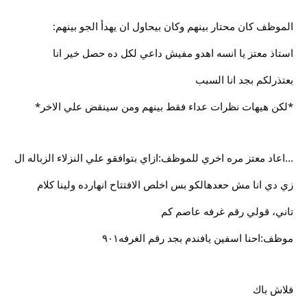
الموظف كان محتار بينهم وكان بيحاول ان يهدأ الجو بينهم:
استاذ معتز يا انسه اهدو مفيش داعي لكل ده حصل خير انا
بعتذرلكم بجد انا السبب
*لكن هيهات نظرات عداء فقط بينهم ومن سينقض علي الاخر*
...اعاد معتز مره اخري للموظف:ازاي بتوافقو علي النزلاء الزباله ال
زي دي انا مش حعدهالكو بس اخلص الافتتاح انهارده ولينا كلام
تاني، قولي رقم غرفه عاصم كم
موظف:احنا اسفين يافندم بجد رقم الغرفه٩٠١
فلاش باك