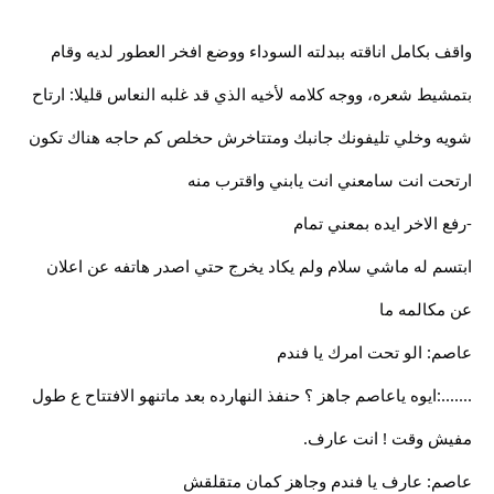
واقف بكامل اناقته ببدلته السوداء ووضع افخر العطور لديه وقام
بتمشيط شعره، ووجه كلامه لأخيه الذي قد غلبه النعاس قليلا: ارتاح
شويه وخلي تليفونك جانبك ومتتاخرش حخلص كم حاجه هناك تكون
ارتحت انت سامعني انت يابني واقترب منه
-رفع الاخر ايده بمعني تمام
ابتسم له ماشي سلام ولم يكاد يخرج حتي اصدر هاتفه عن اعلان
عن مكالمه ما
عاصم: الو تحت امرك يا فندم
.......:ايوه ياعاصم جاهز ؟ حنفذ النهارده بعد ماتنهو الافتتاح ع طول
مفيش وقت ! انت عارف.
عاصم: عارف يا فندم وجاهز كمان متقلقش