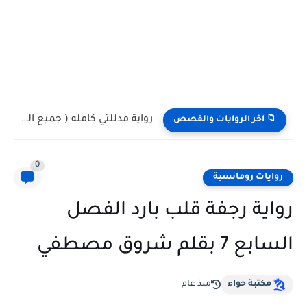
رواية مدللتي كامله وحصريه بقلم اسراء حمدي
📁 آخر الروايات والقصص
0
روايات رومانسية
رواية رجفة قلب بارد الفصل
السابع 7 بقلم شروق مصطفي
مكتبة حواء
منذ عام