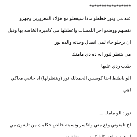
*****************
عند مي ونور خططو ماذا سيفعلو مع هؤلاء المغرورين وجهزو
نفسهم ووضعو اخر اللمسات واعطتلها مي كاميره الخاصه بها وقبل
ان يرحلو جاء لمي اتصال وجدته والده نور
مي بتنظر لنور ايه ده دي مامتك
طيب ردي عليها
الو ياطنط احنا كويسين الحمدلله نور (وبتنظرلها) اه جانبي معاكي
اهي
نور : الو ماما.......
اخ تليفوني وقع مني واتكسر ونسيته خالص حكلمك من تليفون مي
او همسه احنا كلنا كويسين متقلقيش......