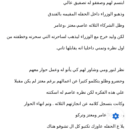
ابتسم لهم وصفقو له تصفيق عالي
وذهبو الوزراء داخل الحفله المقيمه بالفندق
وظل الشركاء الثلاثه عاصم،معتز ،وعامر
لكن وليد خرج مع الوزراء ليذهب لساحرته التي سحرته وخطفته من
اول نظره وتمني داخليا انه يقابلها تاني.
نظر لنور ومي وشاور لهم كي يأتو له وعمل حوار معهم
وحضرو وظلو يتكلمو كثيرا عن اعمالهم برغم معتز لم يكن مقبلا
علي هذه الفكره لكن نظره عاصم له اسكتته
وكانت بتسجل كلامه عن انجازتهم الثلاثه . وتم انهاء الحوار
وذهب كلا عامر ومعتز وتركو
يلا ع الحفله عاوزك تكتبو كل ال تشوفو هناك