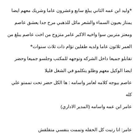
*وليد ابن عمه الثاني يبلغ سابع وعشرون عاما وشريك معهم ايضا
يمتاز بعيون السماء والشعر مائل للذهبي مرح جدا يعشق عاصم
ومعتز متربين سوا واخيه الاكبر عامر متزوج من اخت عاصم يبلغ من
العمر ثلاثون عاما ولديه طفلين تؤام ذات ثلاث سنوات*
تقابلو جميعا داخل الشركه وتوجهه للمكتب وجلسو جميعا وحضر
ايضا الوكيل معهم وظلو يتكلمو في الشغل قليلا
عاصم بيوجه كلامه لعامر واسامه : ها الكل حضر تحت تممتو علي
كله
عامر ابن عمه واسامه (المدير الاداري)
عامر: انا رتبت كل الحفله وتممت بنفسي متقلقش