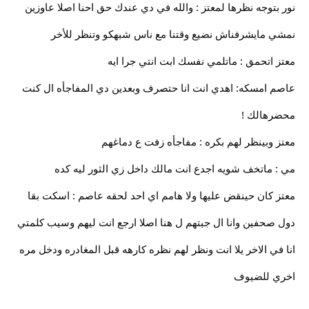
نور بتوجه نظرها لمعتز : والله في دي عندك حق احنا اصلا عاوزين
نمشي مايشرفناش نضيع وقتنا مع ناس شبهكو وتنظر للأخر
معتز اتحمق : ماتلمي نفسك ابت انتي جرا ايه
عاصم امسكه: اهدي انت انا حتصرف وبعدين دي المفاجأه ال كنت
محضرهالك !
معتز وبينظر لهم بكره : مفاجأه زفت ع دماغهم
مي : ماتخف شويه اجدع انت مالك داخل زي الثور ليه كده
معتز كان حينقض عليها ولا هامم اي احد لحقه عاصم : اسكت بقا
دول صحفين وانا ال جبتهم ل هنا اصلا ارجع انت ليهم وسيب كلمتي
انا في الاخر يلا انت ونظر لهم نظره كارهه قبل المغادره ودخل مره
اخري للضيوف