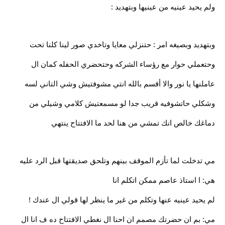
ولم يحيد عينيه من عينيها وبتهديد :
وبتهديد وبصيغه امر : حتنزلي معايا وتاخدي صور لينا كلنا تحت
وحتعملي حوار مع رؤساء الشركه وحتحضري الحفله كمان ال
عاملنها يا نور والا أقسم بالله انتي مشوفتيش وشي التاني لسه
وشكلي حاتشوفيه قريب جدا لو مسمعتيش كلامي وشيلي من
دماغك خالص انك تمشي من هنا لحد ما الافتتاح ينتهي
مي تدخلت لما تأزم الموقف بينهم وتلحق صديقتها قبل الرد عليه
هي: ا استاذ عاصم ممكن اتكلم انا
لم يحيد عينيه عنها وتكلم من غير ما ينظر لها قولي ال عندك !
مي: بم ان حضرتك مصمم ان احنا ال نغطي الافتتاح ده ف انا ال