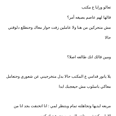
تعالو ورايا ع مكتب
قالها لهم عاصم بصيغه أمر؟
مش متحركين من هنا ولا عاملين زفت حوار معاك وحنطلع دلوقتي
حالا
ومين قالك انك طالعه اصلا؟
يلا يانور قدامي ع المكتب حالا بدل متخرجيني عن شعوري وحتعامل
معاكي باسلوب مش حيعجبك ابدا
مربعه ايديها وتجاهلته تمام وبتنظر لمي : انا اتخنقت بجد انا من
الاول مكنتش مرتاحه للسفريه دي عجبك كده