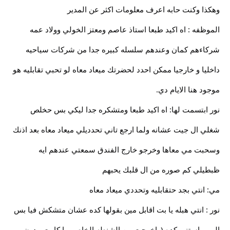
وهكذا وكنت حابه اعرف معلومات اكثر عن المدير
الموظفه : اه اكيد طبعا استاذ عاصم ومعتز الخولي وولاد عمه
شركاءهم كمان وعندهم سلسله كبيره جدا من شركات سياحيه
داخليا و خارجيا ممكن احدد لحضرتك ميعاد معاه لو تحبي تقابليه هو
موجود هنا الايام دي.
نور ابتسمت لها: اه اكيد طبعا ومتشكره جدا ليكي بس حخلص
شغلي ال جيت عشانه ولما ارجع تاني تحدديلي ميعاد معاه بعد اذنك
وسحبت مي معاها وخرجو خارج الفندق سمعتي عندهم ايه
ظبطيلي كم صوره من ال قلبك يحبهم
مي: انتي بجد حتقابليه وتحددي ميعاد معاه
نور : انتي هبله يا بت اقابل مين بقولها كده عشان متشكش فيا بس
المهم استني كده (واخرجت من الشنطه الخاص بها كارت مدون