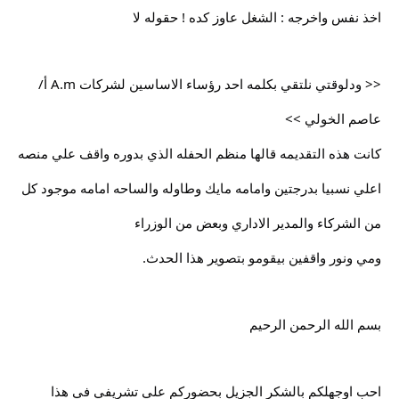
اخذ نفس واخرجه : الشغل عاوز كده ! حقوله لا
<< ودلوقتي نلتقي بكلمه احد رؤساء الاساسين لشركات A.m أ/
عاصم الخولي >>
كانت هذه التقديمه قالها منظم الحفله الذي بدوره واقف علي منصه
اعلي نسبيا بدرجتين وامامه مايك وطاوله والساحه امامه موجود كل
من الشركاء والمدير الاداري وبعض من الوزراء
ومي ونور واقفين بيقومو بتصوير هذا الحدث.
بسم الله الرحمن الرحيم
احب اوجهلكم بالشكر الجزيل بحضوركم علي تشريفي في هذا