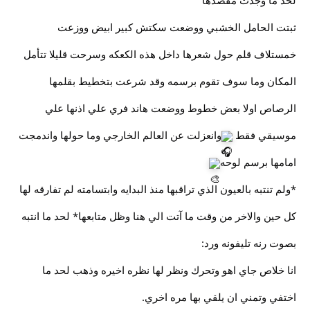
لحد ما وجدت مقصدها
ثبتت الحامل الخشبي ووضعت سكتش كبير ابيض ووزعت
خمستلاف قلم حول شعرها داخل هذه الكعكه وسرحت قليلا تتأمل
المكان وما سوف تقوم برسمه وقد شرعت بتخطيط بقلمها
الرصاص اولا بعض خطوط ووضعت هاند فري علي اذنها علي
موسيقي فقط
وانعزلت عن العالم الخارجي وما حولها واندمجت
امامها برسم لوحه
*ولم تنتبه بالعيون الذي تراقبها منذ البدايه وابتسامته لم تفارقه لها
كل حين والاخر من وقت ما آتت الي هنا وظل متابعها* لحد ما انتبه
بصوت رنه تليفونه ورد:
انا خلاص جاي اهو وتحرك ونظر لها نظره اخيره وذهب لحد ما
اختفي وتمني ان يلقي بها مره اخري.