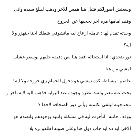
وسعتش اصورلكم قتيل هنا همس للاخر وذهب ليبلغ سيده واتي
وقف امامها مره اخر يحجبها عن الخروج
وجدته تقدم لها : عامله ازعاج ليه ماتشوفي شغلك احنا حنهزر ولا
ايه؟
نور بتحدي : انا استحاله اقعد هنا نص دقيقه خليهم يوسعو عشان
امشي من هنا
عاصم : ببساطه كده تمشي هو دخول الحمام زي خروجه ولا ايه !
بحث عنه معتز ولفت نظره وجوده عند البوابه فذهب اليه لانه تاخر و
محتاجينه ليلقي بكلمته ويأتي دور الصحافه لاحقا ؟
ووقف جانبه : اتأخرت ليه في مشكله وانتبه بوجودهم واتصدم هو
الاخر: ايه ده ايه جاب دول هنا وعلي صوته اطلعو بره يلا