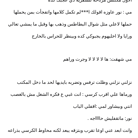
مي : نور عاوزه اقولك ا***لم تكمل كلامها واتفجأت بمن يحملها
حملها لاعلي مثل شوال البطاطس وذهب بها وقبل ما يمشي تعالي
ورايا ولا اخليهوم يجبوكي كده وبينظر للحراس بالخارج
مي شهقت: ها لا لا لا لا وجرت وراهم
نزلني نزلني وظلت ترفس وتضربه بايديها لحد ما دخل المكتب
ورماها علي اقرب كرسي : انت غبي ع فكره الشغل مش بالغصب
انتي وبيشاور لمي :اقفلي الباب
نور: ماتقفليش حااااجه .
وانت ابعد عني اوعا تقرب وبتزقه يبعد لكنه محاوط الكرسي بذراعه