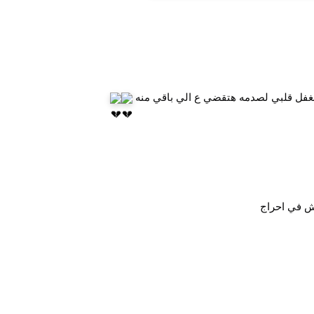
 بغفل قلبي لصدمه هتقضي ع الي باقي منه
اش في احراج