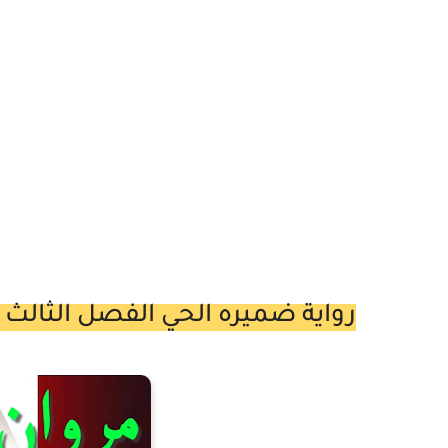
رواية ضميره الحي الفصل الثالث 3 بقلم اية احمد