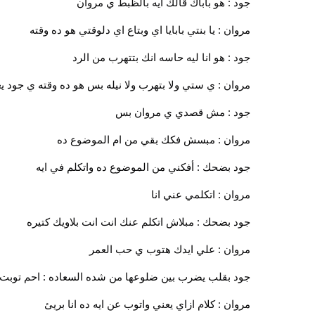
جود : هو باباك قالك ايه بالظبط ي مروان
مروان : يا بنتي بابايا اي وبتاع اي دلوقتي هو ده وقته
جود : هو انا ليه حاسه انك بتتهرب من الرد
مروان : ي ستي ولا بتهرب ولا نيله بس هو ده وقته ي جود ي
جود : مش قصدي ي مروان بس
مروان : مبسش فكك بقي من ام الموضوع ده
جود بضحك : أفكني من الموضوع ده واتكلم في ايه
مروان : اتكلمي عني انا
جود بضحك : مبلاش اتكلم عنك انت انت بلاويك كتيره
مروان : علي ايدك هتوب ي حب العمر
جود بقلب يضرب بين ضلوعها من شده السعاده : احم توبت ب
مروان : كلام ازاي يعني واتوب عن ايه ده انا بريئ