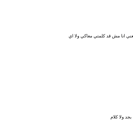
عني انا مش قد كلمتي معاكي ولا اي
جد ولا كلام