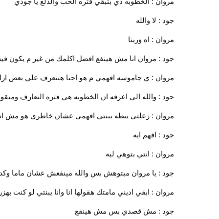
مروان : الخطوبه دي بتبقي فتره الحب والدلع يا جودي
جود : لا والله
مروان : اه وربنا
جود : مروان انا مش هينفع افضل اكلمك من غير م يكون في
مروان : ي جاموسه افهمي م هو احنا هنتعرف علي بعض ازا
جود : والله الي اعرفه ان الخطوبه هي فتره التعارف ومتق
مروان : زعلتي يبطه يبنتي افهمي عشان خاطري هو مش انت
جود : افهم ايه
مروان : انتي بتوهي ليه
جود : يا مروان مبتوهش بس والله مينفعش عشان ماما وكد
مروان : ابقي اديني مامتك هقولها انا وانا يبنتي لو كنت 
جود : مش قصدي بس مش هينفع