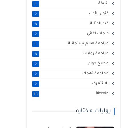
شيقة
1
فنون الأدب
2
قيد الكتابة
8
كلمات اغاني
2
مراجعة افلام سينمائية
1
مراجعة روايات
8
مطبخ حواء
2
معلومة تهمك
2
يلا نتعرف
2
Bitcoin
13
روايات مختاره