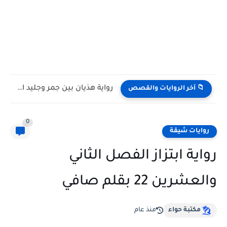
رواية هذيان بين جمر وجليد الفصل العاشر 10 بقلم نورا...
📁 آخر الروايات والقصص
0
روايات شيقة
رواية ابتزاز الفصل الثاني
والعشرين 22 بقلم صافي
مكتبة حواء
منذ عام