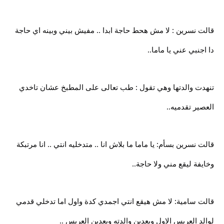
قالت نسرين : لا مش هحط حاجة ابدا .. مفيش بيني وبينه اي حاجة
دا اجنبي عني يا ماما..
تنهدت والدتها وهي تقول : طب تعالى على المطبخ عشان تاخدي
العصير تقدميه..
قالت نسرين بسأم: يا ماما ما بلاش انا .. متدخليه انتي .. انا مرتبكة
وخايفة ليقع مني ولا حاجة..
قالت سامية: لا مش هيقع انتي اجمدي كدة واول اما تدخلي قدمي
لوالد العريس الاول وبعدين والدته وبعدين العريس ..