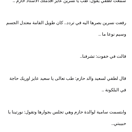
سمعت لطفي يقول: طب يا نسرين عايز اقدملك الاستاذ حازم ..
رفعت نسرين بصرها اليه في تردد.. كان طويل القامة معتدل الجسم
وسيم نوعا ما ..
قالت في خفوت: تشرفنا..
قال لطفي لسعيد والد حازم: طب تعالى يا سعيد عايز اوريك حاجة
في البلكونة ..
وابتسمت سامية لوالدة حازم وهي تجلس بجوارها وتقول: نورتينا يا
حبيبتي..