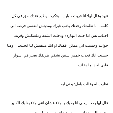
تنهد وقال لها: انا قريت جوابك.. وفكرت وطلع عندك حق في كل
كلمة.. انا ظلمتك وخدتك بذنب غيرك ومديتش لنفسي فرصة اني
احبك.. بس اما جيت النهاردة ودخلت الشقة وملقتكيش وقريت
جوابك وحسيت اني ممكن افقدك او انك متبقيش ليا اتجننت .. وهنا
حسيت انك قعدت خمس سنين تشقي طريقك بصبر في اسوار
قلبي لحد اما دخلتيه ..
نظرت له وقالت بامل: يعني ايه..
قال لها بحب: يعني انا بحبك يا ولاء عشان انتي ولاء بقلبك الكبير
وحبك اللي شفاني .. مش عشان بس انتي ام بنتي ..