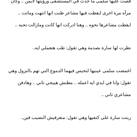
قصت عليها سلمى ما حدث في المستشفى ورؤيتها لايمن .. وكأن
مرآه مرة اخرى ايقظت فيها مشاعر ظنت انها انتهت وماتت ..
ايقظت مشاعرها نحوه .. وهنا ادركت انها كانت ومازالت تحبه ..
نظرت لها سارة بصدمة وهي تقول: طب هتعملي ايه..
اغمضت سلمى عينيها لتحبس فيهما الدموع التي تهم بالنزول وهي
تقول: وانا في ايدي ايه اعمله .. مظنش هييجي تاني .. وهادفن
مشاعري تاني ..
ربتت سارة على كتفيها وهي تقول: متعرفيش النصيب فين..