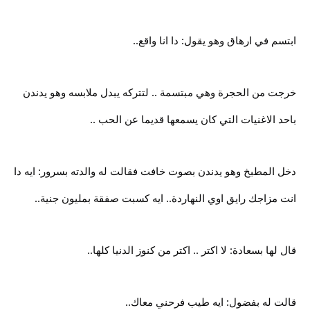
ابتسم في ارهاق وهو يقول: دا انا واقع..
خرجت من الحجرة وهي مبتسمة .. لتتركه يبدل ملابسه وهو يدندن
باحد الاغنيات التي كان يسمعها قديما عن الحب ..
دخل المطبخ وهو يدندن بصوت خافت فقالت له والدته بسرور: ايه دا
انت مزاجك رايق اوي النهاردة.. ايه كسبت صفقة بمليون جنية..
قال لها بسعادة: لا اكتر .. اكتر من كنوز الدنيا كلها..
قالت له بفضول: ايه طيب فرحني معاك..