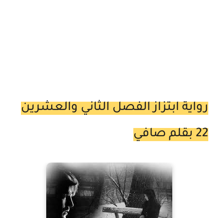
رواية ابتزاز الفصل الثاني والعشرين
22 بقلم صافي