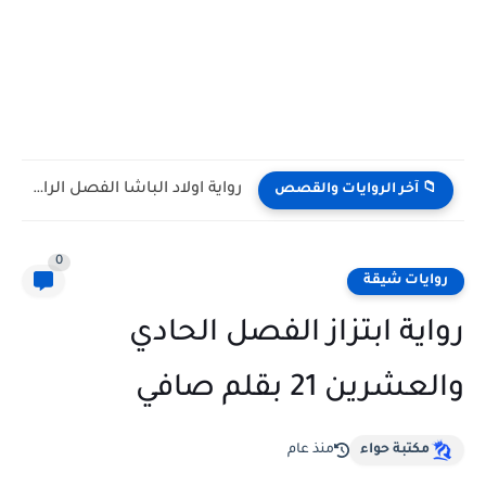
رواية علي اكتاف النساء الفصل الثامن 8 بقلم ناديه علي
📁 آخر الروايات والقصص
0
روايات شيقة
رواية ابتزاز الفصل الحادي
والعشرين 21 بقلم صافي
مكتبة حواء
منذ عام