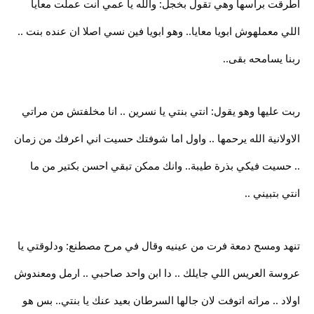
اطرقت برأسها وهي تقول بخجل: والله يا عمي انت عملت معايا
اللي معملهوش ابويا معايا.. وهو ابويا فين نسي اصلا ان عنده بنت ..
ربنا يسامحه بقى..
ربت عليها وهو يقول: انتي بنتي يا نسرين .. انا مخلفتش من مراتي
الاولانية الله يرحمها .. واول اما شوفتك حسيت اني اعرفك من زمان
.. حسيت فيكي بذرة طيبة.. وانك ممكن تبقي احسن بكتير من ما
انتي بتبيني ..
تنهد ومسح دمعة فرت من عينيه وقال في مرح مصطنع: ودلوقتي يا
عروسة العريس اللي جايلك .. دا ابن واحد صاحبي .. ارمل ومعندوش
اولاد .. مراته اتوفت لان جالها السرطان بعيد عنك يا بنتي.. بس هو