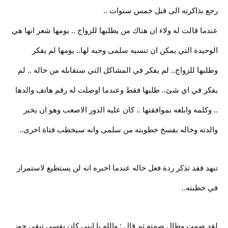
رجع بذاكرته الى قبل خمس سنوات ..
عندما قالت له ولاء ان هناك من يطلبها للزواج .. يومها شعر انها هي
الوحيدة التي يمكن ان تنسيه سلمى وحبه لها.. يومها لم يفكر
وطلبها للزواج.. لم يفكر في المشاكل التي ستقابله من خاله .. لم
يفكر في اي شئ.. طلبها فقط وعندما اوصلت له رقم هاتف والدها
.. وكلمه وابلغه بموافقتها .. كان عليه الدور الاصعب وهو ان يخبر
والدته وخاله بفسخ خطوبته من سلمى وانه سيخطب فتاة اخرى..
تنهد فقد تذكر ردة فعل خاله عندما اخبره انه لن يستطيع لاستمرار
في خطبته..
لقد صمت وطال صمته ثم قال : والله يا ابني كان نفسي تبقى جوز