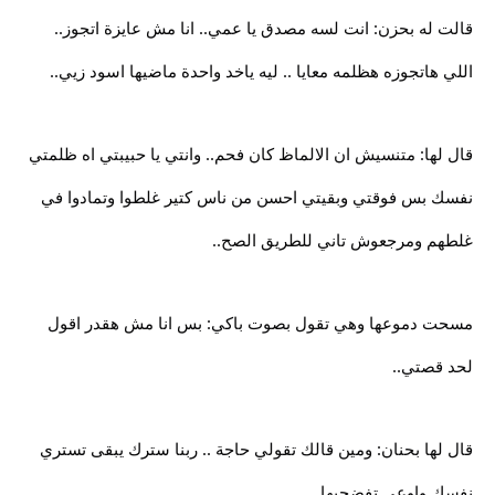
قالت له بحزن: انت لسه مصدق يا عمي.. انا مش عايزة اتجوز..
اللي هاتجوزه هظلمه معايا .. ليه ياخد واحدة ماضيها اسود زيي..
قال لها: متنسيش ان الالماظ كان فحم.. وانتي يا حبيبتي اه ظلمتي
نفسك بس فوقتي وبقيتي احسن من ناس كتير غلطوا وتمادوا في
غلطهم ومرجعوش تاني للطريق الصح..
مسحت دموعها وهي تقول بصوت باكي: بس انا مش هقدر اقول
لحد قصتي..
قال لها بحنان: ومين قالك تقولي حاجة .. ربنا سترك يبقى تستري
نفسك واوعي تفضحيها..