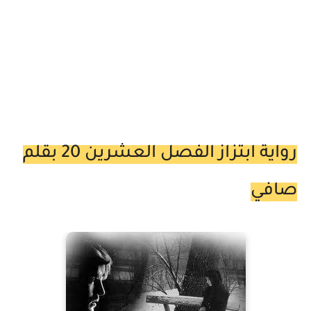
رواية ابتزاز الفصل العشرين 20 بقلم
صافي