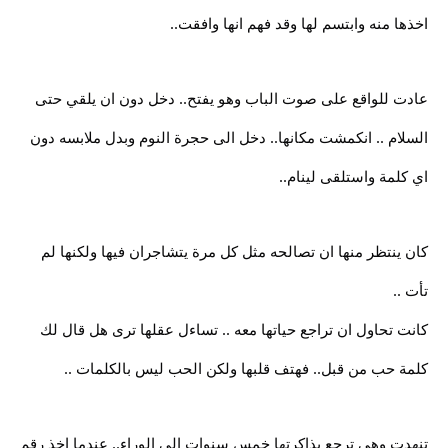
اخذها منه وابتسم لها وقد فهم انها وافقت..
عادت للواقع على صوت الباب وهو يفتح.. دخل دون ان يلقي حتى
السلام .. انكمشت مكانها.. دخل الى حجرة النوم وبدل ملابسه دون
اي كلمة واستلقى لينام..
كان ينتظر منها ان تصالحه مثل كل مرة يتشاجران فيها ولكنها لم
تأت ..
كانت تحاول ان تراجع حياتها معه .. تساءل عقلها ترى هل قال لك
كلمة حب من قبل.. فهتف قلبها ولكن الحب ليس بالكلمات ..
تنهدت وهي ترجع بذاكرتها خمس سنوات الى الوراء.. عندما اخذ رقم