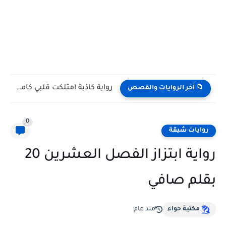
رواية كاذبة امتلكت قلبي كامله وحصريه بقلم رولا هاني
📁 آخر الروايات والقصص
0
روايات شيقة
رواية ابتزاز الفصل العشرين 20
بقلم صافي
مكتبة حواء
منذ عام