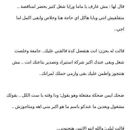
قال لها : مش عارف يا ماما ورايا شغل كتير بحضر لمناقصة ..
متقلقيش انتي وبابا هاكل اي حاجة هنا وخلاص وابقى اكمل اما
اجي..
قالت له بحزن: انت هتفضل كدة قالقني عليك.. جامعة وخلصت
شغل وبقى عندك اكبر شركة استيراد وتصدير بتاعتك انت .. مش
هتتجوز واطمن عليك بقى وارمي حملك لمراتك..
ضحك ايمن ضحكة مفتعلة وهو يقول: ودا وقته يا ست الكل .. بقولك
مشغول وبعدين ما عندكو باسم ما هو اكبر مني اهه ومتاجوزش ..
قالت ليلى: والله انتو الاتنين هتجنوني..