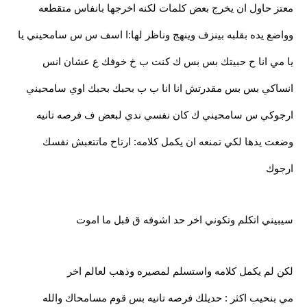
معتز حاول ان يخرج بعض كلمات لكنه اخرجها بانفاس متقطعه
وواضع يده بقلبه بينزف وينهج وناظر لها:ا اسف س س سامحيني يا
يا مي انا ح حبيتك بس بس ك كنت ب خ خوفك ع عشان انس
انساكي بس بس مقدرتش انا انا ب ب بحبك بحبك اوي سامحيني
ارجوكي س سامحيني ك كان نفسي ندي لبعض ف فرصه تانيه
وضعت يدها لكي تمنعه ان يكمل كلامه: ارتاح ماتتعبش نفسك
ارجوك
سيبيني اتكلم وتكوني اخر حد اشوفه ق قبل ما اموت
لكن لم يكمل كلامه واستسلم لمصيره وذهب لعالم اخر
مي بنحيب اكثر : حديلك فرصه تانيه بس قوم مسامحاك والله