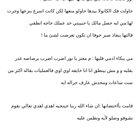
حاولت فك الكانولا بيدها حاولو منعها لكن كانت اسرع بنزعها وجرت
لها:مي ايه حصل مالك يا حبيبتي حد عملك حاجه انطقي
قالتها بنفاذ صبر خوفا ان تكون تعرضت لشئ ما !
مي ببكاء ادمي قلبها : م معتز يا نور اضرب اضرب برصاصه غدر
بقلبه و و مش بينطق انا انا خايفه اوي اوي فالعمليات بقاله اكثر من
ست ساعات ومحدش عارف جراله ايه
قامت بأاحتضانها :ان شاء الله ربنا حينجيه اهدي اهدي تعالي نقوم
نشوفو وصلو لأيه ونطمن عليه