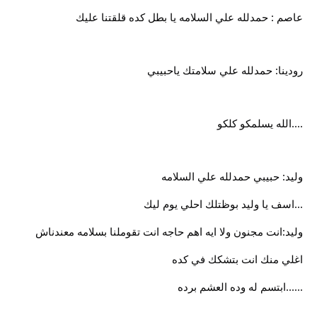
عاصم : حمدلله علي السلامه يا بطل كده قلقتنا عليك
رودينا: حمدلله علي سلامتك ياحبيبي
....الله يسلمكو كلكو
وليد: حبيبي حمدلله علي السلامه
...اسف يا وليد بوظتلك احلي يوم ليك
وليد:انت مجنون ولا ايه اهم حاجه انت تقوملنا بسلامه معندناش
اغلي منك انت بتشكك في كده
......ابتسم له وده العشم برده