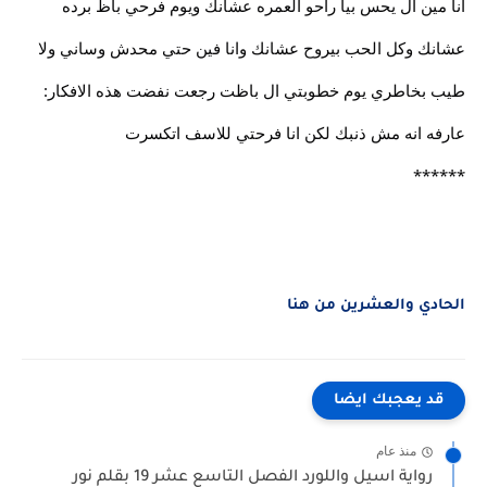
انا مين ال يحس بيا راحو العمره عشانك ويوم فرحي باظ برده
عشانك وكل الحب بيروح عشانك وانا فين حتي محدش وساني ولا
طيب بخاطري يوم خطوبتي ال باظت رجعت نفضت هذه الافكار:
عارفه انه مش ذنبك لكن انا فرحتي للاسف اتكسرت
******
الحادي والعشرين من هنا
قد يعجبك ايضا
منذ عام
رواية اسيل واللورد الفصل التاسع عشر 19 بقلم نور