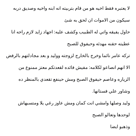
لا يعتبره فقط اخيه هو من قام بتربيته انه ابنه واخيه وصديق دربه
سيكون من الاموات ان لحق به شئ
حاول يفيقه واتي له الطبيب وكشف عليه: اجهاد زايد لازم راحه انا
عطيته حقنه مهدئه وحيفوق للصبح
تركه عامر نائما وخرج بالخارج لزوجته ووليد و بعد مجادلتهم بالرفض
الا انهم انصاعو لكلامه: مفيش فائده لقعدتكم معتز ممنوع من
الزياره وعاصم حيفوق الصبح ومش حينفع تقعدي بالمنظر ده
وشاور علي فستانها.
وليد وصلها وامشي انت كمان ومش عاوز رغي يلا ومتسبهاش
لوحدها وتعالو الصبح
وذهبو ايضا