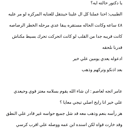
يا دكتور حالته ايه؟
الطبيب: احنا عملنا كل ال علينا حينتقل للعنايه المركزه لو مر عليه
٤٨ ساعه وكانت الحاله مستقره يبقا عدي مرحله الخطر الرصاصه
كانت قريبه جدا من القلب لو كانت اتحركت تحرك بسيط مكناش
قدرنا نلحقه
ادعوله يعدي يومين علي خير
بعد اذنكو وتركهم وذهب
عامر اتجه لعاصم : ان شاء الله يقوم بسلامه معتز قوي وحيعدي
علي خير انا رايح اصلي تيجي معايا ؟
هز رأسه بنعم وذهب معه قد شل جميع حواسه غير قادر علي النطق
وقد خارت قواه لكن اسنده ابن عمه ووصله علي اقرب كرسي