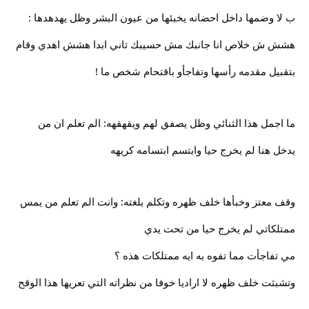
ب لا وضمها داخل احضانه يخبئها من عيون البشر وظل يهدهدها :
هشش ش خلاص انا جانبك مش حسيبك تاني ابدا هشش اهدي وقام
بتقبيل مقدمه رأسها وتفاجأو باقتحام شخص ما !
ما اجمل هذا الثنائي وظل يصفق لهم ويقهقهه: الم تعلم ان من
يدخل هنا لم يخرج حيا وابتسم ابتسامه كريهه
وقف معتز وخبأها خلف ظهره وتكلم بلغته: وانت الم تعلم من يمس
ممتلكاتي لم يخرج حيا من تحت يدي
مي تفاجأت مما تفوه به ايه ممتلكات هذه ؟
وتشبثت خلف ظهره لا اراديا خوفا من نظراته التي تعريها هذا الوقح