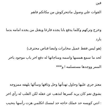
فين
القوات علي وصول ماتتحركوش من مكانكم فاهم
وخرج وتركهم وكلما يدفع بابا يجده فارغا ويقتل من يجده امامه بدما
بارد
(هو ليس فقط عميل مخابرات وايضا قناص محترف)
لحد ما سمع همسها واسمه ومناجاتها له دفع اخر باب موجود باخر
الممر ووجدها مستسلمه ! و***
معتز جري عليها وحاول تهدأتها وحل وثاقها وسألها بلهفه ممزوجه
بشوق نعم كان يريد كسرها لتذهب عن عقله لكن القلب له رأي اخر
: انتي كويسه حد عملك حاجه حد لمسك اتكلمي هزت رأسها بنحيب