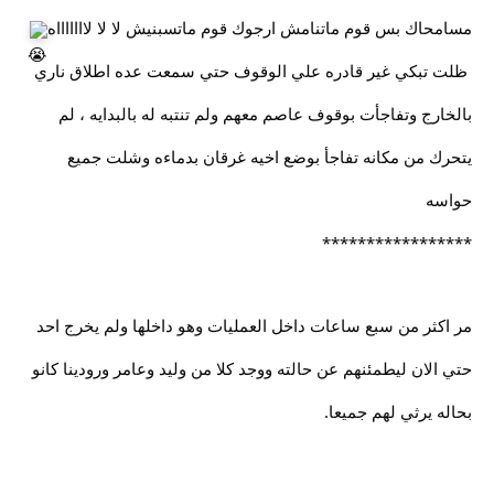
مسامحاك بس قوم ماتنامش ارجوك قوم ماتسبنيش لا لا لاااااااه
ظلت تبكي غير قادره علي الوقوف حتي سمعت عده اطلاق ناري
بالخارج وتفاجأت بوقوف عاصم معهم ولم تنتبه له بالبدايه ، لم
يتحرك من مكانه تفاجأ بوضع اخيه غرقان بدماءه وشلت جميع
حواسه
*****************
مر اكثر من سبع ساعات داخل العمليات وهو داخلها ولم يخرج احد
حتي الان ليطمئنهم عن حالته ووجد كلا من وليد وعامر ورودينا كانو
بحاله يرثي لهم جميعا.