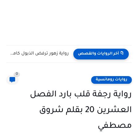
رواية زهور ترفض الذبول كامله وحصريه بقلم غدير وسام
📁 آخر الروايات والقصص
0
روايات رومانسية
رواية رجفة قلب بارد الفصل
العشرين 20 بقلم شروق
مصطفي