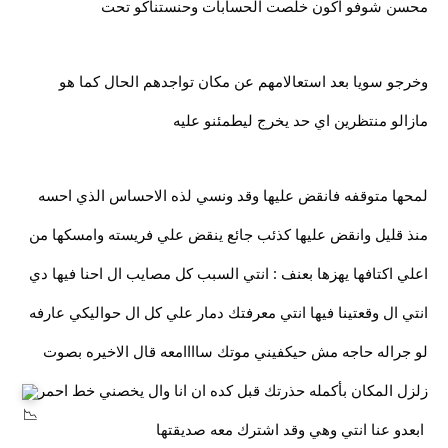
محسن شوفو اكون خلصت الحسابات وحنستناكو تحت
وخرجو سويا بعد استعالامهم عن مكان تواجدهم الحال كما هو
مازالو منتظرين اي حد يخرج ليطمئنو عليه
لمحها متوقفه فانقض عليها وقد ونسي لذه الاحساس الذي احسه
منذ قليل وانقض عليها كذئب جائع ينقض علي فريسته وامسكها من
اعلي اكتافها يهزها بعنف : انتي السبب كل مصايب ال احنا فيها دي
انتي ال وقعتينا فيها انتي معرفتك دمار علي كل ال حواليكي عارفه
لو جراله حاجه مش حيكفيني موتك ساااامعه قال الاخيره بصوت
زلزل المكان بأكمله حذرتك قبل كده ان انا وال يخصني خط احمر
ابعدو عنا انتي وهي وقد اشترك معه صديقتها