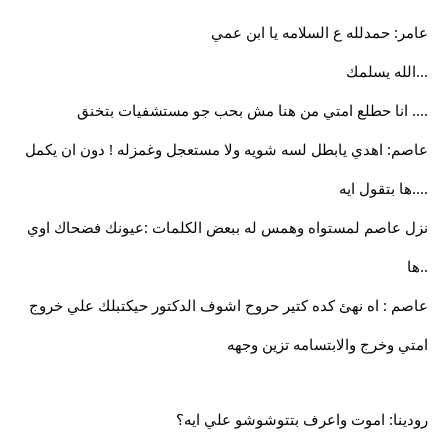
عامر: حمدلله ع السلامه يا ابن عمي
...الله يسلمك
.... انا حطلع امتي من هنا مش بحب جو مستشفيات بتخنق
عاصم: اهدي يابطل لسه شويه ولا مستعجل وغمزله ! دون ان يكمل
....ها بتقول ايه
نزل عاصم لمستواه وهمس له ببعض الكلمات :عيونك فضحاك اوي
..ها
عاصم : اه نهئ كده كتير حروح اشوف الدكتور حيكتبلك علي خروج
امتي وخرج والابتسامه تزين وجهه
رودينا: اموت واعرف بتتوشوشو علي ايه؟