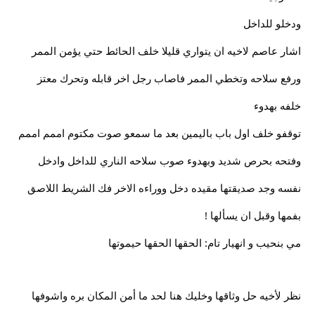
ودخلو للداخل
اشار عاصم لاخيه ان يتواري قليلا خلف الحائط حتي يؤمن الممر
ورفع سلاحه وتخطي الممر فاصاب رجل اخر قابله وتحرك معتز
خلفه بهدوء
توقفو خلف اول باب باليمين بعد ما سمعو صوت مكتوم اممم اممم
وفتحه بحرص شديد وبهدوء صوب سلاحه الناري للداخل وادخل
نفسه وجد صديقتها مقيده دخل ووراءه الاخر فك الشريط اللاصق
بفمها وقبل ان يسألها !
مي بنحيب و انهيار تام: الحقها الحقها حيموتها
نظر لأخيه حل وثاقها وخليك هنا لحد ما أمن المكان بره واشوفها