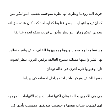
جرت اليه رودينا ونظرت لها نظره متوحشه بغضب: انتو ليكو عين
كمان تيجو انتو ايه اااابعدو عنا بقا كفايه لحد كده كان عنده حق انه
يبعدني عنكم زمان انتو دمار بتأذو ال قريب منكو ابعدو عنا بقا
مستسلمه لهم وهما ينهروها وهو يهزها للخلف بعنف واعينه تطاير
بها الشر واعينها ممتلئه بدموع العالقه ترفض النزول تنظر لعيونه
تاره وعيونها تاره اخري في حاله توهان
دفعها للخلف وتركها واخذ اخته بداخل احضانه كي يهدأها .
مي هي الاخري بحاله توهان لكنها تفاجأت بهذه الأتهامات الموجهه
لهم لملمت شتات نفسها واحتضنت صديقتها وهمست بأذنها كي