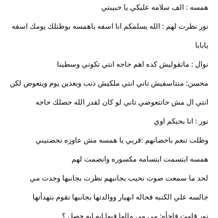
همسه : الف سلامه عليكي يا حبيبتي
نور نظرت لهم : الله يسلمكم انا اسفه ياهمسه بوظتلك يومك اسفه
يابابا
نوال : ماتقوليش كده اهم حاجه انتي تكوني وسطينا
محسن: متتاسفيش تاني انتي ملكيش ذنب وبعدين يوم ويتعوض لكن
انتي ال مش حاتتعوضي تاني لو كان لقدر الله حصلك حاجه
نور : انا بحبكم اوي
وظلت تنعم باحضانهم :قربي يا همسه مش عاوزه تحضنيني
همسه ابتسمت ابتسامه مكسوره وانضمت لهم
لحد ما سمعت صوت نحيب بجانبهم نظرت بجانبها وجدت مي
جالسه علي الكنبه فحاله انهيار ووالدتها بجانبها تقوم بتهدأتها
نور قامت فاجأه: مي مي مالها فيها ايه ايه حصل ؟