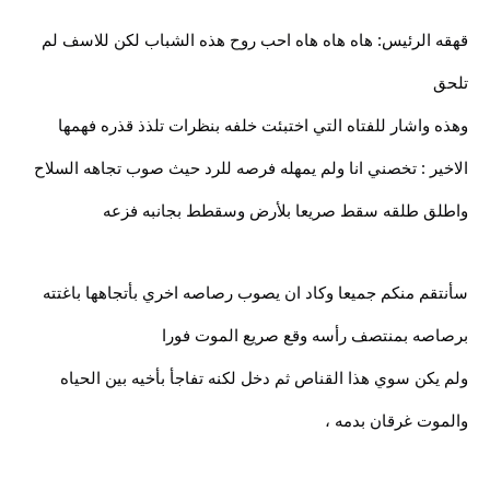
قهقه الرئيس: هاه هاه هاه احب روح هذه الشباب لكن للاسف لم
تلحق
وهذه واشار للفتاه التي اختبئت خلفه بنظرات تلذذ قذره فهمها
الاخير : تخصني انا ولم يمهله فرصه للرد حيث صوب تجاهه السلاح
واطلق طلقه سقط صريعا بلأرض وسقطط بجانبه فزعه
سأنتقم منكم جميعا وكاد ان يصوب رصاصه اخري بأتجاهها باغتته
برصاصه بمنتصف رأسه وقع صريع الموت فورا
ولم يكن سوي هذا القناص ثم دخل لكنه تفاجأ بأخيه بين الحياه
والموت غرقان بدمه ،