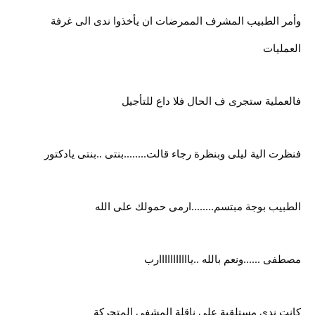
وأمر الطبيب المشرف الممرضات ان يأخذوا ندى الى غرفة
العمليات
فالعملية ستجرى ف الحال فلا داع للتأجيل
فنظرت الية ليلى وبنظرة رجاء قالت........بنتى ..بنتى يادكتور
الطبيب بوجة مبتسم........ارمى حمولك على الله
مصطفى ......ونعم بالله ..يااااااااااارب
كانت ندى مستلقية على ناقلة المشفى المتحركة