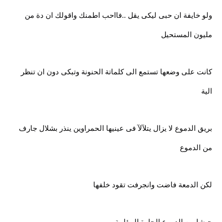
ولو خايفة ان حبى ليكى يقل ..فااحب اطمنك واقولك ان دة من
مليون المستحيل
كانت على وضعها تستمع الى كلماتة الحنونة وتبكى دون ان تنظر
الية
بريق الدموع لا يزال يتلآلآ فى عينيها الحمراوين ينذر بشلال جارف
من الدموع
لكن الدمعة فاضت وانجرفت تقود خلفها
جيشا من الدموع الحارة المؤلمة