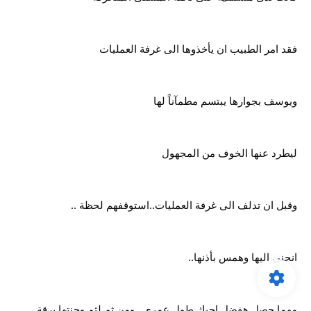
فقد امر الطبيب ان يأخذوها الى غرفة العمليات
ويوسف بجوارها يبتسم مطمآناً لها
ليطرد عنها الخوف من المجهول
وقبل ان تدلف الى غرفة العمليات..استوقفهم لحظة ..
انحنى اليها وهمس بأذنها..
مهما حصل هفضل احبك طول عمرى ..ومن ثم لثم وجنتها برقة