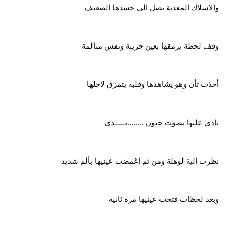
والاسلاك المغذية تصل الى جسدها الضعيف
وقف لحظة يرمقها بعين حزينة ونفس متألمة
أخذت تأن وهو يشاهدها وقلبة يتمزق لاجلها
نادى عليها بصوت حنون ........نـــــدى
نظرت الية لوهلة ومن ثم اغمضت عينيها بألم شديد
وبعد لحظات فتحت عينيها مرة ثانية