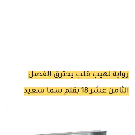
رواية لهيب قلب يحترق الفصل
الثامن عشر 18 بقلم سما سعيد