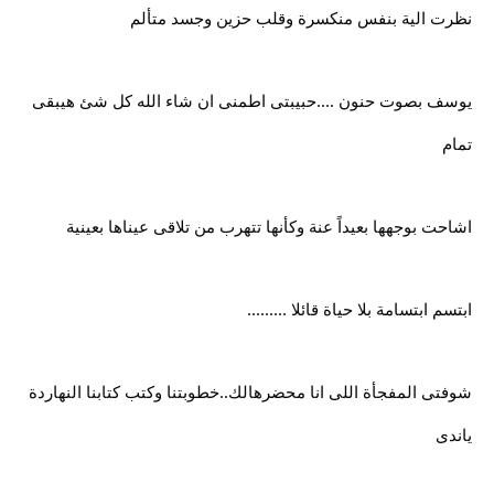
نظرت الية بنفس منكسرة وقلب حزين وجسد متألم
يوسف بصوت حنون ....حبيبتى اطمنى ان شاء الله كل شئ هيبقى
تمام
اشاحت بوجهها بعيداً عنة وكأنها تتهرب من تلاقى عيناها بعينية
ابتسم ابتسامة بلا حياة قائلا .........
شوفتى المفجأة اللى انا محضرهالك..خطوبتنا وكتب كتابنا النهاردة
ياندى