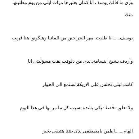
وزى ما قالك يوسف انا كمان بعتبرها مرات ابنى من يوم مطلبتها
منك
يوسف......انا طلبت امهر الجراحين من المانيا وهيكونوا هنا قريب
وأردف بشبح ابتسامة..ندى من دلوقت بقت مسؤليتى انا
كانت ليلى تجلس على الاريكة تستمع الى الحوار
ولا تعلق ..فقط تبكى بشدة بسبب كل ما مر بها فى هذا اليوم
الهام.......اطمن يامصطفى ندى بنتنا هتبقى بخير