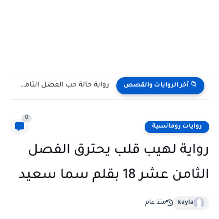
رواية حالة حب الفصل التاسع 9 بقلم مريم محمود
📁 آخر الروايات والقصص
0
روايات رومانسية
رواية لهيب قلب يحترق الفصل
الثامن عشر 18 بقلم سما سعيد
kayla
منذ عام