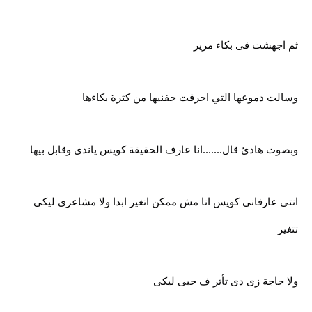
ثم اجهشت فى بكاء مرير
وسالت دموعها التي احرقت جفنيها من كثرة بكاءها
وبصوت هادئ قال.......انا عارف الحقيقة كويس ياندى وقابل بيها
انتى عارفانى كويس انا مش ممكن اتغير ابدا ولا مشاعرى ليكى
تتغير
ولا حاجة زى دى تأثر ف حبى ليكى