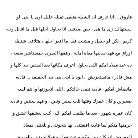
فاروق … انا عارف ان الشيلة هتبقى تقيلة عليك اوى يا ابنى لو
سيبتهالك زى ما هى ، بس صدقنى انا بحاول احلها قبل ما اقابل وجه
كريم ، لكن لو حصل و مشيت قبل ما اقدر احلها ، هتلاقى شنطة
اوراق مع فهد سايبها معاه امانة ، رقمها السرى خمستاشر سبعة ،
ده عيد ميلاد امكم اللى بحاول اعرف مكانها بعد السنين دى كلها و
مش قادر ، ماتستغربش .. ايوة يا ابنى هى دى الحقيقة … فادية
ماتبقاش امكم ، فادية تبقى خالتكم ، اللى اتجوزتها و انتم لسه
صغيرين و كان عمرك وقتها تلت سنين ونص ، و فهد سنتين و فادى
كان عمره شهور ، بعد ما طلقت امكم اللى كنت بعشقها عشق و
حرمتها منكم لما فادية اقنعتنى انها بتخوننى و بلغتنى بمعاد
المفروض انه كان بين امكم و عشيقها ، و فعلا اخدتنى بالعربية