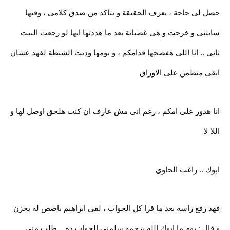
حصل لى حاجة ، يعرف الحقيقة و يتاكد من صدق كلامى ، وقتها
سابتنى و خرجت و هى غضبانة بعد ما هددتها انها لو رجعت البيت
تانى .. انا اللى هفضحها قدامكم ، و يومها وديت الشنطة لفهد عشان
ابقى متطمن على الاوراق
انا هدور على امكم ، رغم انى مش عارف ان كنت هلحق اوصل لها و
اللا لا
ابوك .. راغب الحاوى
فهد رفع راسه بعد ما قرا كل الجواب ، لقى ابراهيم باصص له بحزن
و قال : يوم ما ابوك الله يرحمه سلمنى الجواب ده .. طلب منى