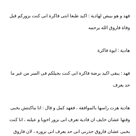
فهد و هو بيبص لهادية : اكيد طبعا انتى فاكرة انى كنت بزوركم قبل
وفاة فاروق الله يرحمه
هادية : ايوة فاكرة
فهد : يبقى اكيد برضة فاكرة انى كنت بجيلكم فى السر من غير ما
حد يعرف
هادية هزت راسها بالموافقة ، ففهد كمل و قال : انا ماكنتش بخبى
وقتها عشان خايف ان فادية تعرف انى بزور اخويا و عيلته ، انا كنت
بخبى عشان فاروق حذرنى انى حد يعرف انى بزوره ، لان فاروق