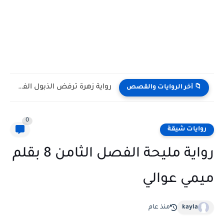
رواية زهرة ترفض الذبول الفصل السابع 7 بقلم غدير وسام
📁 آخر الروايات والقصص
0
روايات شيقة
رواية مليحة الفصل الثامن 8 بقلم
ميمي عوالي
kayla
منذ عام