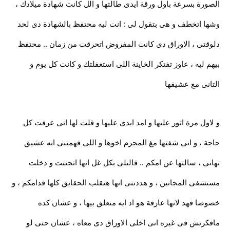
الصورة بسرعة باول ورقة ايدى طالتها و الل كانت شهادة ميلادك ،
وشها اتخطف و هى بتقول لى : انت ليه محتفظ بالشهادة دى لحد
دلوقتى ، الاوراق دى كانت المفروض اتحرقت من زمان .. محتفظ
بيهم ليه ، عاوز تفتكر الخاينة اللى استغفلتك و كانت كل يوم و
التانى مع عشيقها
و لاول مرة اثور عليها و امد ايدى عليها و قلت لها انى عرفت كل
حاجة ، و انى شفتها مغ المجرم اخوها و اللى فهمتنى انه عشيق
تهانى ، سالتها عن امكم .. قالتلى بكل غل انها اتجننت و دخلت
مستشفى المجانين ، و هددتنى انها هتقلب الحقايق كلها قدامكم ، و
خصوصا فهد لانها عارفة هو اد ايه متعلق بيها ، و عشان كده
مافكرتش فى غيره انى اخلى الاوراق دى معاه ، عشان حتى لو