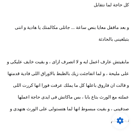
كل حاجة لما نتقابل
و بعد ماقفل معايا بنص ساعة … جاتلى مكالمتك يا هادية و انتى
بتبلغينى بالحادثة
مابقيتش عارف اعمل ايه و لا اتصرف ازاى ، و بقيت خايف عليكى و
على مليحة ، و لما اتفاجئت زيك بالظبط بالاوراق اللى فادية قدمتها
و قالت ان فاروق باعلها كل ما يملك عرفت فورا انها كررت اللى
عملته مع الورث بتاع بابا ، بس ماكانش فى ايدى حاجة اعملها
صدقينى ، و بقيت مبسوط انها لما هتستولى على الورث هتهدى و
تبعد عنكم