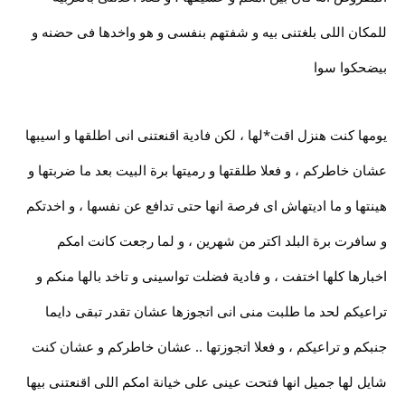
للمكان اللى بلغتنى بيه و شفتهم بنفسى و هو واخدها فى حضنه و
بيضحكوا سوا
يومها كنت هنزل اقت*لها ، لكن فادية اقنعتنى انى اطلقها و اسيبها
عشان خاطركم ، و فعلا طلقتها و رميتها برة البيت بعد ما ضربتها و
هينتها و ما اديتهاش اى فرصة انها حتى تدافع عن نفسها ، و اخدتكم
و سافرت برة البلد اكتر من شهرين ، و لما رجعت كانت امكم
اخبارها كلها اختفت ، و فادية فضلت تواسينى و تاخد بالها منكم و
تراعيكم لحد ما طلبت منى انى اتجوزها عشان تقدر تبقى دايما
جنبكم و تراعيكم ، و فعلا اتجوزتها .. عشان خاطركم و عشان كنت
شايل لها جميل انها فتحت عينى على خيانة امكم اللى اقنعتنى بيها