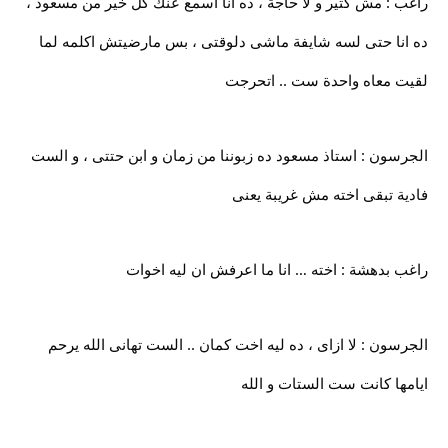
راغب : مش كتير و لا حاجة ، ده انا اسمع عنك كل خير من مسعود ،
ده انا حتى لسه شايفة ماشى دلوقتى ، بس مارضيتش اكلمه لما
لقيت معاه واحدة ست .. اتحرجت
الجرسون : استاذ مسعود ده زبوننا من زمان و ابن حتتى ، و الست
فادية تبقى اخته مش غريبة يعنى
راغب بدهشة : اخته … انا ما اعرفش ان ليه اخوات
الجرسون : لا ازاى ، ده ليه اخت كمان .. الست تهانى الله يرحم
ايامها كانت ست الستات و الله