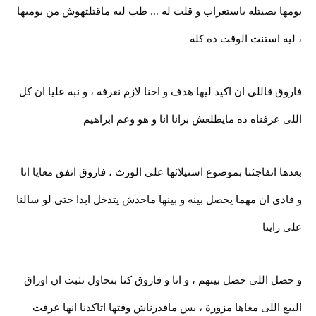
يومها بصيتله باستغراب و قلت له … طب ليه ماقتلتهوش من يوميها
، ليه استنت الوقت ده كله
فاروق قاللى ان اكيد ليها هدف و احنا لازم نعرفه ، و نبه عليا ان كل
اللى عرفناه ده مايطلعش برانا انا و هو وعم ابراهيم
بعدها اتفاجئنا بموضوع استيلائها على الورث ، فاروق اتفق معايا انا
و فادى ان مهما يحصل بينه و بينها ماحدش يتدخل ابدا حتى لو سالنا
على راينا
و حصل اللى حصل بينهم ، و انا و فاروق كنا بنحاول نثبت ان اوراق
البيع اللى معاها مزورة ، بس ماقدرناش وقتها اتاكدنا انها عرفت