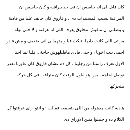
كان قايل لى انه حاسس ان فى حد بيراقبه و كان حاسس ان
المراقبة بسبب المستندات دى ، و فاروق كان خايف عليا من فادية
و وصانى ان مافيش مخلوق يعرف اللى انا عرفته و لا حتى نهلة
مراتى اللى كانت دايما بتبكت فيا و متهمانى انى ضعيف و مش قادر
احمى بنت اخويا ، و حتى فادى ماقلنلهوش حاجة .. قلنا لما احنا
الاول نعرف راسنا من رجلينا ، كل ده عشان فاروق كان عاوزنا نقدر
نوصل لحاجة ، بس هو طول الوقت كان متراقب فى كل حركة
بيتحركها
هادية كانت مذهولة من اللى بتسمعه فقالت : و انتو ازاى عرفتوا كل
الكلام ده و جيبتوا منين الاوراق دى