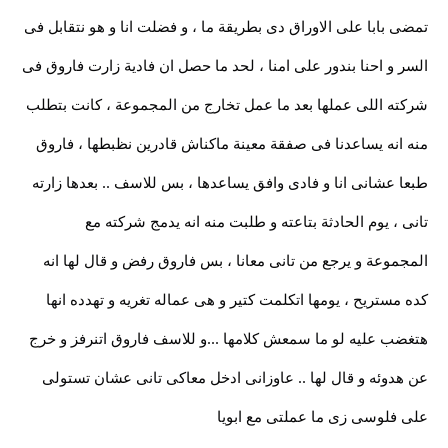
تمضى بابا على الاوراق دى بطريقة ما ، و فضلت انا و هو نتقابل فى
السر و احنا بندور على امنا ، لحد ما حصل ان فادية زارت فاروق فى
شركته اللى عملها بعد ما عمل تخارج من المجموعة ، كانت بتطلب
منه انه يساعدنا فى صفقة معينة ماكناش قادرين نظبطها ، فاروق
طبعا عشانى انا و فادى وافق يساعدها ، بس للاسف .. بعدها زارته
تانى ، يوم الحادثة بتاعته و طلبت منه انه يدمج شركته مع
المجموعة و يرجع من تانى معانا ، بس فاروق رفض و قال لها انه
كده مستريح ، يومها اتكلمت كتير و هى عماله تغريه و تهدده انها
هتغضب عليه لو ما سمعش كلامها ...و للاسف فاروق اتنرفز و خرج
عن هدوئه و قال لها .. عاوزانى ادخل معاكى تانى عشان تستولى
على فلوسى زى ما عملتى مع ابويا