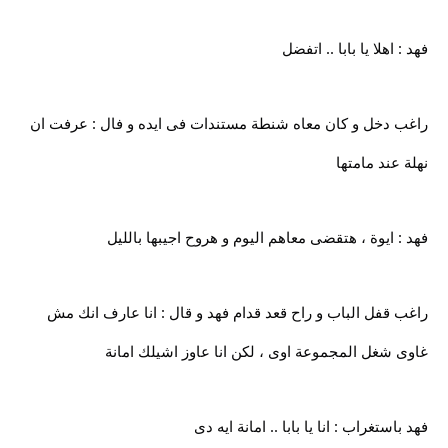
فهد : اهلا يا بابا .. اتفضل
راغب دخل و كان معاه شنطة مستندات فى ايده و فال : عرفت ان
نهلة عند مامتها
فهد : ايوة ، هتقضى معاهم اليوم و هروح اجيبها بالليل
راغب قفل الباب و راح قعد قدام فهد و قال : انا عارف انك مش
غاوى شغل المجموعة اوى ، لكن انا عاوز اشيلك امانة
فهد باستغراب : انا يا بابا .. امانة ايه دى