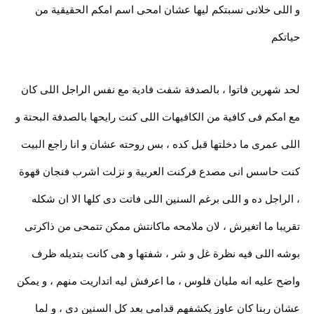
و اللى خلانى نسبتكم ليها عشان امحى اسم امكم الحقيقية من
حياتكم
لحد شهرين فاتوا ، بالصدفة شفت فادية مع نفس الراجل اللى كان
مع امكم فى كافية من الكافيهات اللى كنت رايحها بالصدفة البحتة و
اللى عمرى ما دخلتها قبل كده ، بس روحته عشان و انا راجع البيت
كنت حاسس انى مصدع فركنت العربية و نزلت اشرب فنجان قهوة
، الراجل ده و اللى برغم السنين اللى فاتت دى كلها الا ان شكله
تقريبا ما اتغيرش ، لان ملامحه ماكانتش ممكن تتمحى من ذاكرتى
بوشه اللى فيه نظرة غل و شر ، شفتها و هى كانت بتديله ظرف
واضح عليه انه مليان فلوس ، ما اعرفش ليه اتداريت منهم ، و يمكن
عشان ربنا كان عاوز يكشفهم قدامى بعد كل السنين دى ، و لما