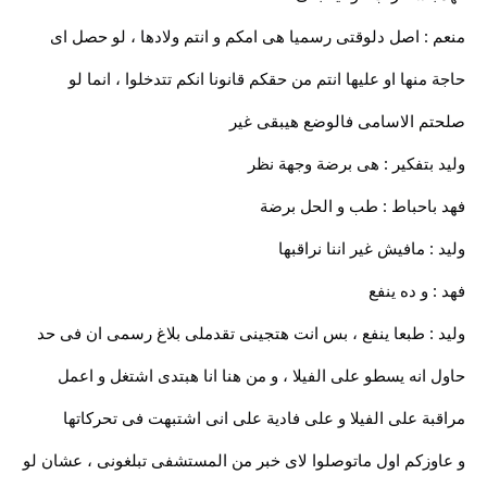
منعم : اصل دلوقتى رسميا هى امكم و انتم ولادها ، لو حصل اى
حاجة منها او عليها انتم من حقكم قانونا انكم تتدخلوا ، انما لو
صلحتم الاسامى فالوضع هيبقى غير
وليد بتفكير : هى برضة وجهة نظر
فهد باحباط : طب و الحل برضة
وليد : مافيش غير اننا نراقبها
فهد : و ده ينفع
وليد : طبعا ينفع ، بس انت هتجينى تقدملى بلاغ رسمى ان فى حد
حاول انه يسطو على الفيلا ، و من هنا انا هبتدى اشتغل و اعمل
مراقبة على الفيلا و على فادية على انى اشتبهت فى تحركاتها
و عاوزكم اول ماتوصلوا لاى خبر من المستشفى تبلغونى ، عشان لو