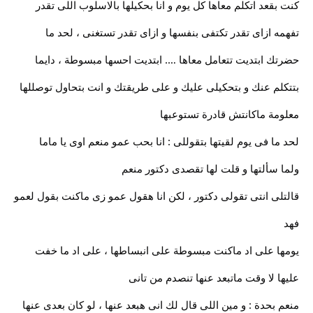
كنت بقعد اتكلم معاها كل يوم و انا بحكيلها بالاسلوب اللى تقدر
تفهمه ازاى تقدر تكتفى بنفسها و ازاى تقدر تستغنى ، لحد ما
حضرتك ابتديت تتعامل معاها …. ابتديت احسها مبسوطة ، دايما
بتتكلم عنك و بتحكيلى عليك و على طريقتك و انت بتحاول توصللها
معلومة ماكانتش قادرة تستوعبها
لحد ما فى يوم لقيتها بتقوللى : انا بحب عمو منعم اوى يا ماما
ولما سألتها و قلت لها تقصدى دكتور منعم
قالتلى انتى تقولى دكتور ، لكن انا هقول عمو زى ماكنت بقول لعمو
فهد
يومها على اد ماكنت مبسوطة على انبساطها ، على اد ما خفت
عليها لا وقت ماتبعد عنها تنصدم من تانى
منعم بحدة : و مين اللى قال لك انى هبعد عنها ، لو كان بعدى عنها