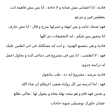
فادية : انا اعصابى مش تعبانة و لا حاجة ، انا بس مش فاهمة انت
بتغطس فين و بترجع
فهد ضحك جامد و بص لنهلة و غمزلها بمرح و قال : انا مش عارف
انا متجوز مين فيكم ، ايه التحقيقات دى كلها
فادية و هى بتتصنع الهدوء : و انت ايه مشكلتك فى انى اتطمن عليك
فهد : لا اتطمنى ، انا بس فى مشروع فى دماغى كده و بحاول اعمل
له دراسة جدوى
فادية بترصد : مشروع ايه ده ، طب ماتقول
فهد : اما ادرسه من كل زواياه هبقى اعرفكم ان شاء الله
و بعدين فهد قام و هو بيشد نهلة معاه و بيقول لها : تعالى نطلع
عشان عاوزك توضبيلى شوية حاجات