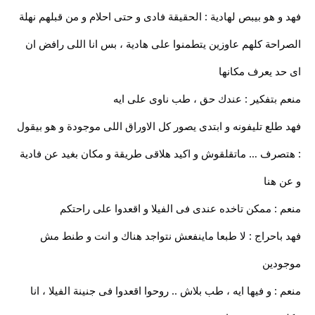
فهد و هو بيبص لهادية : الحقيقة فادى و حتى احلام و من قبلهم نهلة
الصراحة كلهم عاوزين يتطمنوا على هادية ، بس انا اللى رافض ان
اى حد يعرف مكانها
منعم بتفكير : عندك حق ، طب ناوى على ايه
فهد طلع تليفونه و ابتدى يصور كل الاوراق اللى موجودة و هو بيقول
: هتصرف … ماتقلقوش و اكيد هلاقى طريقة و مكان بغيد عن فادية
و عن هنا
منعم : ممكن تاخده عندى فى الفيلا و اقعدوا على راحتكم
فهد باحراج : لا طبعا ماينفعش نتواجد هناك و انت و طنط مش
موجودين
منعم : و فيها ايه ، طب بلاش .. روحوا اقعدوا فى جنينة الفيلا ، انا