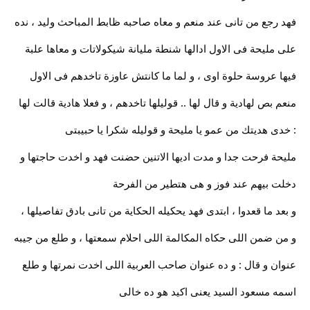
فهد رجع من تانى عند منعم و معاه صاحبه ظابط المباحث وليد ، نده
على مليحة فى الاول ادالها شنطة مليانة شيكولاتات و معاها علبة
فيها عروسة حلوة اوى ، و لما ما كانتش عاوزة تاخدهم فى الاول
منعم بص لهادية و قال لها .. قوليلها تاخدهم ، و فعلا هادية قالت لها
: خدى هديتك من عمو يا مليحة و قوليله شكرا يا حبيبتى
مليحة فرحت جدا و مدت اديها الاتنين حضنت فهد و اخدت حاجتها و
دخلت بيهم عند فوز و هى هتطير من الفرحة
و بعد ما قعدوا ، ابتدى فهد يحكيله الحكاية من تانى بادق تفاصيلها ،
و من ضمن اللى حكاه المكالمة اللى احلام سمعتها ، و طلع من جيبه
عنوان و قال : و ده عنوان صاحب العربية اللى اخدت نمرتها و طلع
اسمه مسعود السيد يعنى اكيد هو ده خالى