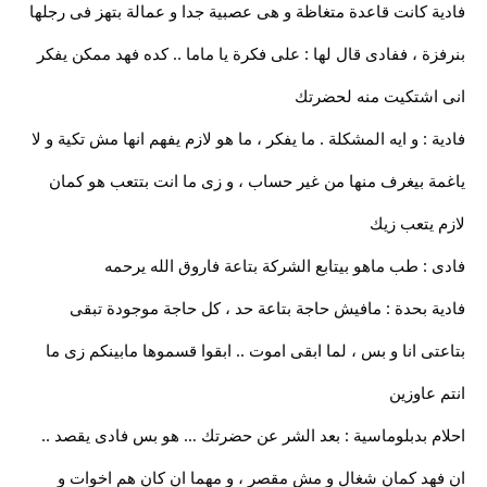
فادية كانت قاعدة متغاظة و هى عصبية جدا و عمالة بتهز فى رجلها
بنرفزة ، ففادى قال لها : على فكرة يا ماما .. كده فهد ممكن يفكر
انى اشتكيت منه لحضرتك
فادية : و ايه المشكلة . ما يفكر ، ما هو لازم يفهم انها مش تكية و لا
ياغمة بيغرف منها من غير حساب ، و زى ما انت بتتعب هو كمان
لازم يتعب زيك
فادى : طب ماهو بيتابع الشركة بتاعة فاروق الله يرحمه
فادية بحدة : مافيش حاجة بتاعة حد ، كل حاجة موجودة تبقى
بتاعتى انا و بس ، لما ابقى اموت .. ابقوا قسموها مابينكم زى ما
انتم عاوزين
احلام بدبلوماسية : بعد الشر عن حضرتك … هو بس فادى يقصد ..
ان فهد كمان شغال و مش مقصر ، و مهما ان كان هم اخوات و