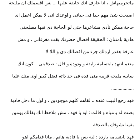
ماتحرميهاش ، انا عارف انك خايفة عليها … بس اقسملك ان مليحة
اصبحت شئ مهم جدا فى حياتى و اوعدك انى لا يمكن اعمل اى
حاجة ممكن تأذى مشاعرها حتى لو الحاجة دى فيها مصلحتى
هادية بامتنان : الحقيقة افضال حضرتك بقت مغرقانى ، و مش
عارفة هقدر اردلك جزء من افضالك دى و اللا لا
منعم اتنهد بابتسامة رايقة و ودودة و قال : صدقينى …كون انك
سايبة مليحة قريبة منى فده فى حد ذاته فضل كبير اوى منك عليا
………………
فهد رجع البيت عنده .. لقاهم كلهم موجودين ، و اول ما دخل فادية
بصت له بانتباه و قالت : ايه يا فهد ، مش ملاحظ انك بقالك يومين
بقينا نشوفك بالصدفة
فهد بابتسامة باردة : ليه بس يا فادية هانم ، مانا قدامكم اهو