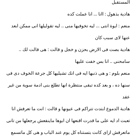
المستقبل
هادية بذهول : اانا … انا عملت كده
منعم : ايوة انتى … ليه تخوفيها منى .. ليه تقوليلها انى ممكن ابعد
عنها لاى سبب كان
هادية بصت فى الارض بحزن و خجل و قالت : هى قالت لك ..
سامحنى .. انا بس خفت عليها
منعم بلوم : و هى ذنبها ايه فى انك تشيليها كل جرعة الخوف دى فى
سنها ده ، و بعد كده تبقى منتظرة انها تطلع بنى ادمة سوية من غير
عقد
هادية الدموع ابتدت تتراكم فى عيونها و قالت : انت ما تعرفش انا
تعبت اد ايه على ما قدرت اقنعها ان ابوها ماينفعش يرجعلها من تانى
ماتعرفش ازاى كانت بتستناه كل يوم عند الباب و هى كل ماتسمع