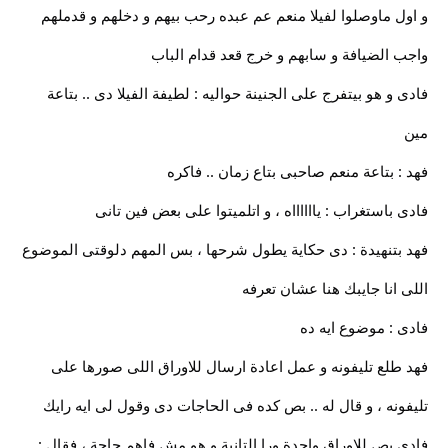
و اول ماوصلوا لفيلا منعم عم عبده رحب بيهم و دخلهم و قدملهم
واجب الضيافة و سابهم و خرج قعد قدام الباب
فادى و هو بيتفرج على الجنينة حواليه : لطيفة الفيلا دى .. بتاعة
مين
فهد : بتاعة منعم صاحبى بتاع زمان .. فاكره
فادى باستغراب : يااااااه ، و اتلميتوا على بعض فين تانى
فهد بتنهيدة : دى حكاية يطول شرحها ، بس المهم دلوقتى الموضوع
اللى انا جايبك هنا عشان تعرفه
فادى : موضوع ايه ده
فهد طلع تليفونه و عمل اعادة ارسال للاوراق اللى صورها على
تليفونه ، و قال له .. بص كده فى الحاجات دى وقول لى ايه رايك
فادى بص للاوراق واحدة ورا التانية و هو مش فاهم حاجة ، فقال :