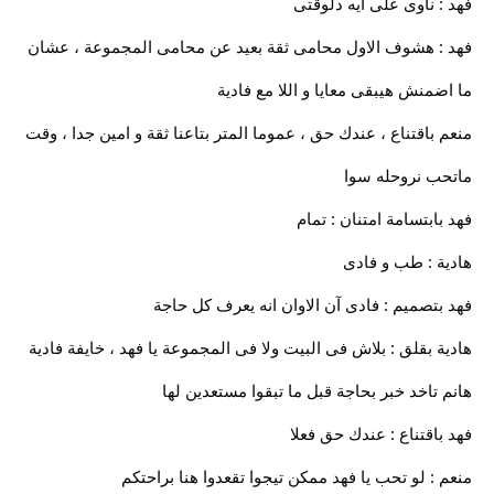
فهد : ناوى على ايه دلوقتى
فهد : هشوف الاول محامى ثقة بعيد عن محامى المجموعة ، عشان
ما اضمنش هيبقى معايا و اللا مع فادية
منعم باقتناع ، عندك حق ، عموما المتر بتاعنا ثقة و امين جدا ، وقت
ماتحب نروحله سوا
فهد بابتسامة امتنان : تمام
هادية : طب و فادى
فهد بتصميم : فادى آن الاوان انه يعرف كل حاجة
هادية بقلق : بلاش فى البيت ولا فى المجموعة يا فهد ، خايفة فادية
هانم تاخد خبر بحاجة قبل ما تبقوا مستعدين لها
فهد باقتناع : عندك حق فعلا
منعم : لو تحب يا فهد ممكن تيجوا تقعدوا هنا براحتكم