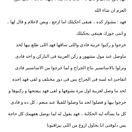
العزم ان شاء الله
فهد : مشوار كده .. هبقى احكيلك اما ارجع ، وبص لاحلام و قال لها ..
و انتى جوزك هيبقى يحكيلك
خرجوا و ركبوا عربية فادى واللى ساقها فهد اللى طلع بيها لحد
ماوصل عند مول مشهور و ركن العربية فى الباركن و اخد فادى
ونزلوا بالاسانسير بتاع الجراج و لما خرجوا من الاسانسير فادى
اتفاجئ انه لسه فى الجراج بس فى دور مختلف و لقى فهد اخده
لحد ما وصل لعربية اول مرة يشوفها و لقى فهد بيفتحها و ركبوها و
خرجوا بيها و فضلوا لحد ما وصلوا للفيلا عند منعم ، كل ده و فادى
كل ما يسأله ايه الحكاية .. فهد يقول له لما نوصل هفهمك كل حاجة
بس دلوقتى انا بحاول ازوغ من اللى بيراقبونا