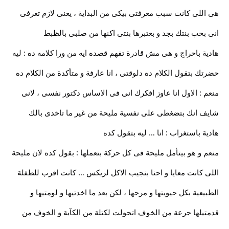
هى اللى كانت سبب معرفتى بيكى من البداية ، يعنى لازم تعرفى
انى بحب بنتك بجد و بعتبرها بنتى اكنها من صلبى بالظبط
هادية باحراج و هى مش قادرة تفهم قصده ايه من ورا كلامه ده : ليه
حضرتك بتقول الكلام ده دلوقتى ، انا عارفة و متأكدة من الكلام ده
منعم : الاول انا عاوز افكرك انى فى الاساس دكتور نفسى ، لانى
شايف انك بتضغطى على نفسية مليحة من غير ما تاخدى بالك
هادية باستغراب : انا … ليه بتقول كده
منعم و هو بيتأمل مليحة فى كل حركة بتعملها : بقول كده لان مليحة
اللى كانت معايا و احنا بنجيب الاكل لريكس … كانت اقرب للطفلة
الطبيعية بكل حيويتها و مرحها ، لكن بعد ما اخدتيها و لومتيها و
قدمتيلها جرعة من الخوف اتحولت لكتلة من الكآبة و الخوف من