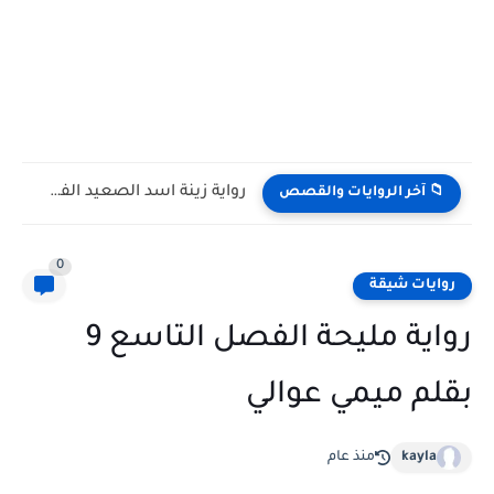
رواية زينة اسد الصعيد الفصل السابع 7 بقلم فادية النجار
📁 آخر الروايات والقصص
0
روايات شيقة
رواية مليحة الفصل التاسع 9
بقلم ميمي عوالي
kayla
منذ عام