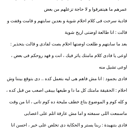
عمرهم ما هيتفرقوا و لا حاجة تزعلهم من بعض
فادية سرحت فى كلام احلام شوية و بعدين سابتهم و قامت وقفت و
قالت : انا طالعة اوضتى اريح شوية
بعد ما سابتهم و طلعت اوضتها احلام بصت لفادى و قالت بتحذير :
اوعى يا فادى كلام مامتك ياثر فيك ، انت و فهد روحكم فى بعض ،
اوعى تشيل منه
فادى بجمود : انا مش فاهم هى ليه بتعمل كده .. دى بتوقع بيننا وش
احلام : الحقيقة مامتك كل ما دا و طبعها بيبقى اصعب من قبل كده ،
و كله كوم و الموضوع بتاع خطف مليحة ده كوم تانى ، انا من وقت
ماسمعت اللى سمغته و اما مش عارفة اتلم على اعصابى
فادى بتنهيدة : ربنا يستر و الحكاية دى تخلص على خير ، احسن انا