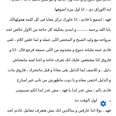
ايه الاوراق دى .. انا اول مرة اشوفها
فهد : اسمع يا فادى ، انا عاوزك تركز معايا فى كل كلمة هقولهالك
بابا الله يرحمه ………. و ابتدى يحكيله كل حاجة من الاول خالص لحد
مرواحه مع وليد الصبح و المحضر اللى عمله و لما خلص كلام ، لقى
فادى عينه مليانة دموع و مصدوم من اللى سمعه فرجع قال : انا و
فاروق كنا مشفقين عليك انك تعرف حاجة و احنا لسه مامعناش
دليل ، و للاسف لما الدليل بقى معانا و قبل مانتحرك ، فاروق مات
و الدليل اختفى معاه و يا دوب ماظهرش من تانى غير امبارح
فادى بالم : مش عذر ابدا يا فهد ، مش عذر ابدا انكم تسيبونى
مخدوع طول الوقت ده
فهد : لولا اننا عارفبن و متاكدين انك مش هتعرف تتعامل عادى لحد