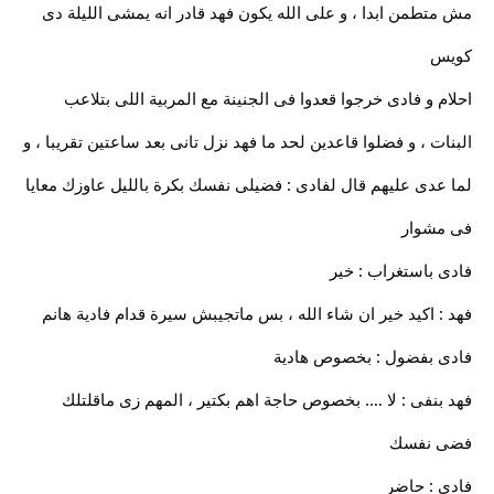
مش متطمن ابدا ، و على الله يكون فهد قادر انه يمشى الليلة دى
كويس
احلام و فادى خرجوا قعدوا فى الجنينة مع المربية اللى بتلاعب
البنات ، و فضلوا قاعدين لحد ما فهد نزل تانى بعد ساعتين تقريبا ، و
لما عدى عليهم قال لفادى : فضيلى نفسك بكرة بالليل عاوزك معايا
فى مشوار
فادى باستغراب : خير
فهد : اكيد خير ان شاء الله ، بس ماتجيبش سيرة قدام فادية هانم
فادى بفضول : بخصوص هادية
فهد بنفى : لا …. بخصوص حاجة اهم بكتير ، المهم زى ماقلتلك
فضى نفسك
فادى : حاضر