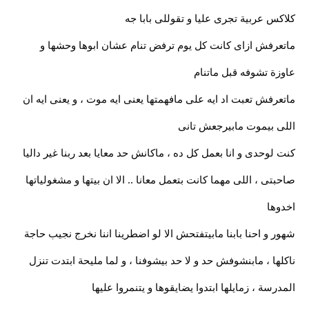
كلاكس عربية تجرى عليا و تقوللى بابا جه
ماتعرفش ازاى كانت كل يوم ترفض تنام عشان ابوها وحشها و
عاوزة تشوفه قبل ماتنام
ماتعرفش تعبت اد ايه على مافهمتها يعنى ايه موت ، و يعنى ايه ان
اللى بيموت مابيرجعش تانى
كنت لوحدى و انا بعمل كل ده ، ماكانش حد معايا بعد ربنا غير داليا
صاحبتى ، اللى مهما كانت بتعمل معانا .. الا ان بيتها و مشغولياتها
اخدوها
شهور و احنا بابنا مابيتفتحش الا لو اضطرينا اننا نخرج نجيب حاجة
ناكلها ، مابنشوفش حد و لا حد بيشوفنا ، و لما مليحة ابتدت تنزل
المدرسة ، زمايلها ابتدوا يضايقوها و يتنمروا عليها