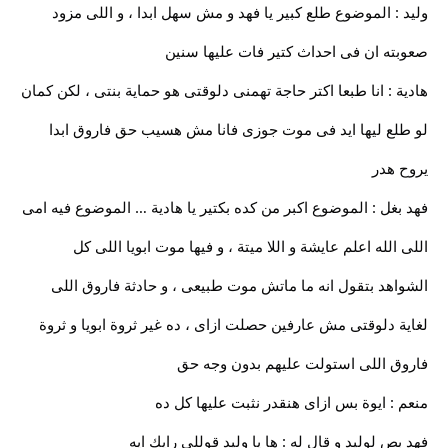
وليد : الموضوع طلع كبير يا فهد و مش سهل ابدا ، و اللى مزود
صعوبته ان فى احداث كتير فات عليها سنين
هادية : انا طبعا اكتر حاجة تهمنى دلوقتى هو حماية بنتى ، لكن كمان
لو طلع ليها ايد فى موت جوزى فانا مش هسيب حق فاروق ابدا
يروح هدر
فهد بغل : الموضوع اكبر من كده بكتير يا هادية … الموضوع فيه امى
اللى الله اعلم عايشة و اللا ميتة ، و فيها موت ابويا اللى كل
الشواهد بتقول انه ما ماتش موت طبيعى ، و حادثة فاروق اللى
لغاية دلوقتى مش عارفين حصلت ازاى ، ده غير ثروة ابويا و ثروة
فاروق اللى استولت عليهم بدون وجه حق
منعم : ايوة بس ازاى هنقدر نثبت عليها كل ده
فهد بص لوليد و قال له : ها يا وليد قوللى رايك ايه