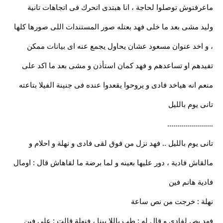
ماعرفتوش توصلوا لحاجة ، انا هبتدى اتحرك فى اتجاهات تانية
وليد مشى بعد ما خلى فهد بعتله صور المستندات اللى صورها كلها
، و اخد عنوان مسعود عشان يحاول يجمع عنه اى بيانات ممكن
تفيدهم او تساعدهم و فهد كمان استأذن و مشى بعد ما اكد على
منعم انه هياخد فادى و يروحوا يقعدوا عنده فى جنينة الفيلا بتاعته
تانى يوم بالليل
…………………..
تانى يوم بالليل .. فهد نزل من فوق لقى فادى و نهلة و احلام و
مالقاش فادية ، دور عليها بعينه و لما برضة ما لقاهاش قال : اومال
فادية هانم فين
نهلة : خرجت من نص ساعة
فهد بص لفادى و قال له : طب ياللا بينا ، فنهلة قالت : على فين