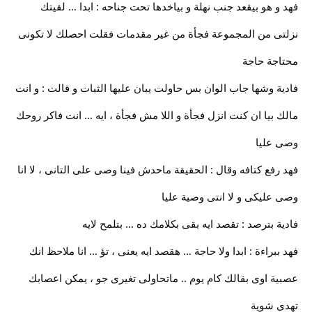
فهد و هو بيقعد جنب نهلة و بياخدها تحت جناحه : ابدا … لقيتك
نزلتى من المجموعة فجأة من غير مقدمات فقلت احصلك لا تكونى
محتاجة حاجة
فادية وشها جاب الوان بس حاولت يبان عليها الثبات و قالت : و انت
مالك بيا ان كنت انزل فجأة و اللا مش فجأة ، ايه … انت فاكر روحك
وصى عليا
فهد رفع كتافه وقال : الحقيقة ماحدش فينا وصى على التانى ، لا انا
وصى عليكى و لا انتى وصية عليا
فادية بترصد : تقصد ايه بقى بكلامك ده … بتلمح لايه
فهد ببراءة : ابدا ولا حاجة … هقصد ايه يعنى ، تؤ … انا ملاحظ انك
عصبية اوى بقالك كام يوم .. ماتحاولى تغيرى جو ، يمكن اعصابك
تهدى شوية