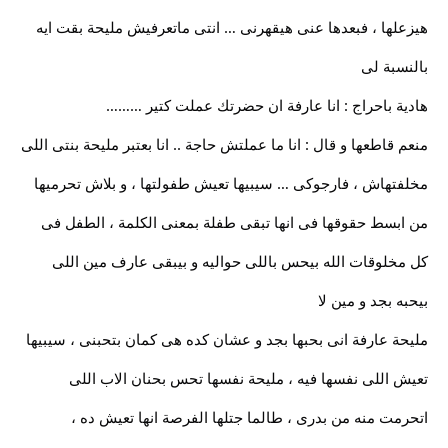
هيزعلها ، فبعدها عنى هيقهرنى … انتى ماتعرفيش مليحة بقت ايه
بالنسبة لى
هادية باحراج : انا عارفة ان حضرتك عملت كتير ………
منعم قاطعها و قال : انا ما عملتش حاجة .. انا بعتبر مليحة بنتى اللى
مخلفتهاش ، فارجوكى … سيبيها تعيش طفولتها ، و بلاش تحرميها
من ابسط حقوقها فى انها تبقى طفلة بمعنى الكلمة ، الطفل فى
كل مخلوقات الله بيحس باللى حواليه و بيبقى عارف مين اللى
بيحبه بجد و مين لا
مليحة عارفة انى بحبها بجد و عشان كده هى كمان بتحبنى ، سيبيها
تعيش اللى نفسها فيه ، مليحة نفسها تحس بحنان الاب اللى
اتحرمت منه من بدرى ، طالما جتلها الفرصة انها تعيش ده ،