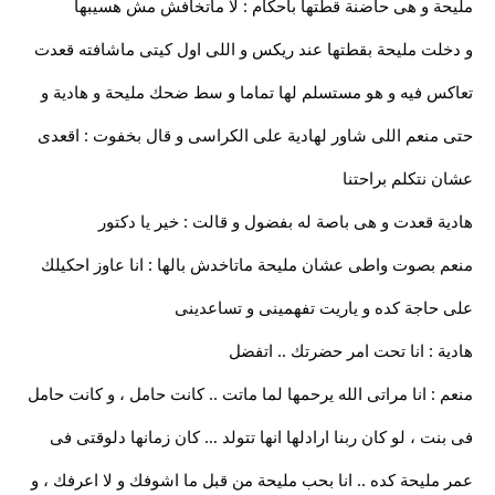
مليحة و هى حاضنة قطتها باحكام : لا ماتخافش مش هسيبها
و دخلت مليحة بقطتها عند ريكس و اللى اول كيتى ماشافته قعدت
تعاكس فيه و هو مستسلم لها تماما و سط ضحك مليحة و هادية و
حتى منعم اللى شاور لهادية على الكراسى و قال بخفوت : اقعدى
عشان نتكلم براحتنا
هادية قعدت و هى باصة له بفضول و قالت : خير يا دكتور
منعم بصوت واطى عشان مليحة ماتاخدش بالها : انا عاوز احكيلك
على حاجة كده و ياريت تفهمينى و تساعدينى
هادية : انا تحت امر حضرتك .. اتفضل
منعم : انا مراتى الله يرحمها لما ماتت .. كانت حامل ، و كانت حامل
فى بنت ، لو كان ربنا ارادلها انها تتولد … كان زمانها دلوقتى فى
عمر مليحة كده .. انا بحب مليحة من قبل ما اشوفك و لا اعرفك ، و