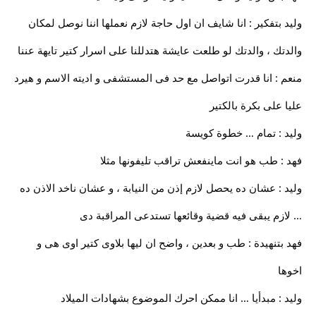
وليد بتفكير : انا شايف ان اول حاجة لازم نعملها اننا نوصل لمكان
والدتك ، والدتك لو طلعت عايشة هتدللنا على اسرار كتير تايهة عننا
منعم : انا قدرت اتواصل مع حد فى المستشفى و اديته الاسم و هيرد
عليا على بكرة بالكتير
وليد : تمام … خطوة كويسة
فهد : طب هو انت ماينفعش تراقب تليفونها مثلا
وليد : عشان ده يحصل لازم إذن من النيابة ، و عشان ناخد الاذن ده
… لازم يبقى فيه قضية وقائعها تستدعى المراقبة دى
فهد بتنهيدة : طب و بعدين ، واضح ان ليها بلاوى كتير اوى هى و
اخوها
وليد : مبدأيا … انا ممكن احرك الموضوع بشهادات الميلاد