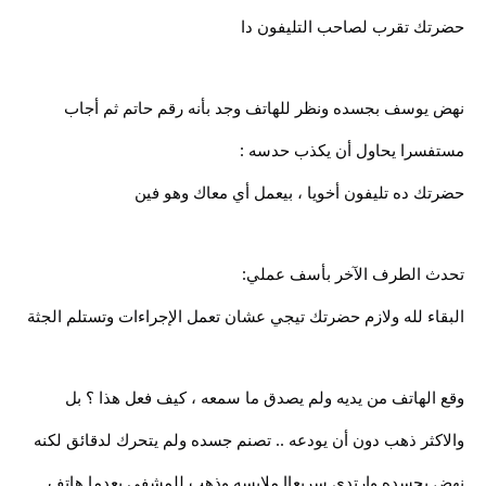
حضرتك تقرب لصاحب التليفون دا
نهض يوسف بجسده ونظر للهاتف وجد بأنه رقم حاتم ثم أجاب
مستفسرا يحاول أن يكذب حدسه :
حضرتك ده تليفون أخويا ، بيعمل أي معاك وهو فين
تحدث الطرف الآخر بأسف عملي:
البقاء لله ولازم حضرتك تيجي عشان تعمل الإجراءات وتستلم الجثة
وقع الهاتف من يديه ولم يصدق ما سمعه ، كيف فعل هذا ؟ بل
والاكثر ذهب دون أن يودعه .. تصنم جسده ولم يتحرك لدقائق لكنه
نهض بجسده وارتدى سريعاا ملابسه وذهب للمشفى بعدما هاتف