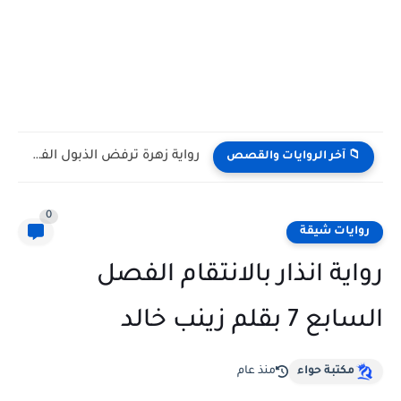
رواية زهرة ترفض الذبول الفصل الرابع 4 بقلم غدير وسام
📁 آخر الروايات والقصص
0
روايات شيقة
رواية انذار بالانتقام الفصل
السابع 7 بقلم زينب خالد
مكتبة حواء
منذ عام