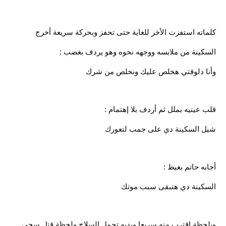
كلماته استفزت الأخر للغاية حتى تحفز وبحركة سريعة أخرج
السكينة من ملابسه ووجهه نحوه وهو يردف بغضب :
وأنا دلوقتي هخلص عليك ونخلص من شرك
قلب عينيه بملل ثم أردف بلا إهتمام :
شيل السكينة دي على جمب لتعورك
أجابه حاتم بغيظ :
السكينة دي هتبقى سبب موتك
وبلحظة اقترب منه سريعا ويديه تحمل السلاح ولحظة قتل سجى