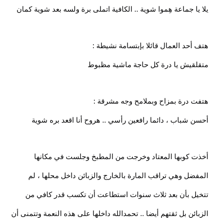
يلا يا جماعة هِموا شوية .. الكافية اتملى برة ولسه بعد شوية كمان
هتف أحد العمال قائلا بإبتسامة نشيطة :
متقلقيش يا درة كل حاجة ماشية مظبوط
هتفت درة بمزاح وبملامح وجه مشرقة :
أحسن شباب ، دائما رافعين رأسي .. هروح أنا اقعد بره شوية
أخذت كوبها المعتاد وخرجت من المطبخ وجلست في مكانها
المفضل وهي تراقب المارة بالخارج والزبائن داخل محلها ، لم
تتخيل بأن بعد ثلاث سنوات استطاعت أن تكسب قدر كافي من
الزبائن بل ثقتهم أيضا .. تحمدالله داخلها على هذه النعمة وتتمنى أن