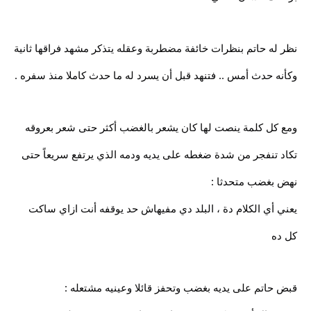
نظر له حاتم بنظرات خائفة مضطربة وعقله يتذكر مشهد فراقها ثانية
وكأنه حدث أمس .. فتنهد قبل أن يسرد له ما حدث كاملا منذ سفره .
ومع كل كلمة ينصت لها كان يشعر بالغضب أكثر حتى شعر بعروقه
تكاد تنفجر من شدة ضغطه على يديه ودمه الذي يرتفع سريعاً حتى
نهض بغضب متحدثا :
يعني أي الكلام دة ، البلد دي مفيهاش حد يوقفه أنت ازاي ساكت
كل ده
قبض حاتم على يديه بغضب وتحفز قائلا وعينيه مشتعله :