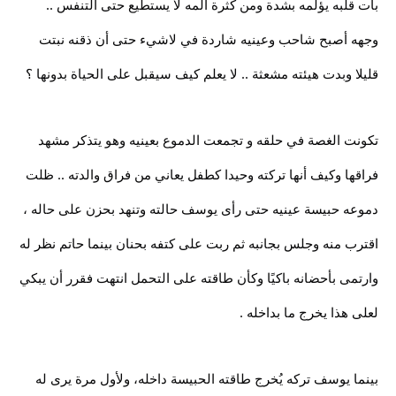
بات قلبه يؤلمه بشدة ومن كثرة ألمه لا يستطيع حتى التنفس ..
وجهه أصبح شاحب وعينيه شاردة في لاشيء حتى أن ذقنه نبتت
قليلا وبدت هيئته مشعثة .. لا يعلم كيف سيقبل على الحياة بدونها ؟
تكونت الغصة في حلقه و تجمعت الدموع بعينيه وهو يتذكر مشهد
فراقها وكيف أنها تركته وحيدا كطفل يعاني من فراق والدته .. ظلت
دموعه حبيسة عينيه حتى رأى يوسف حالته وتنهد بحزن على حاله ،
اقترب منه وجلس بجانبه ثم ربت على كتفه بحنان بينما حاتم نظر له
وارتمى بأحضانه باكيًا وكأن طاقته على التحمل انتهت فقرر أن يبكي
لعلى هذا يخرج ما بداخله .
بينما يوسف تركه يُخرج طاقته الحبيسة داخله، ولأول مرة يرى له