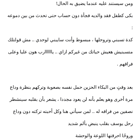
ومن سيستند عليه عندما يضيق به الحال!
بكى كطفل فقد والديه فجأة دون حساب حتى تحدث من بين دموعه
:
كدة تسبني وتروحلها ، مبسوط وأنت سايبني لوحدي .. مش قولتلك
متسبنيش هعيش حياتك من غيركم ازاي .. ياااااارب هون عليا وعلى
فراقهم .
بعد وقتٍ من البكاء الحزين حمل نفسه بصعوبة وتركهم بنظرة وداع
مرة أخرى وهو يعلم بأنه لن يعود مجددا ، يشعر بأن بقلبه سينشطر
نصفين من فراقه له .. لمن سيأتي هنا وكل أحبته تركته دون وداع
رحل يوسف بقلب ينبض بألم شديد
وروحًا احرقتها اللوعة والوحشة