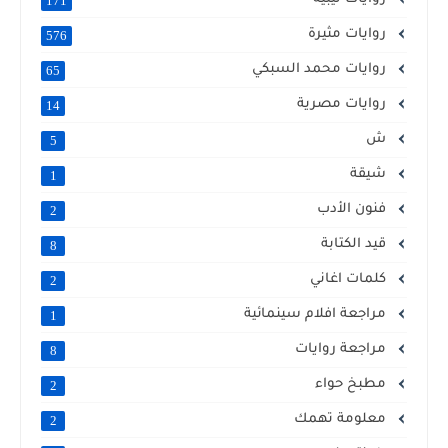
171
روايات مثيرة
576
روايات محمد السبكي
65
روايات مصرية
14
ش
5
شيقة
1
فنون الأدب
2
قيد الكتابة
8
كلمات اغاني
2
مراجعة افلام سينمائية
1
مراجعة روايات
8
مطبخ حواء
2
معلومة تهمك
2