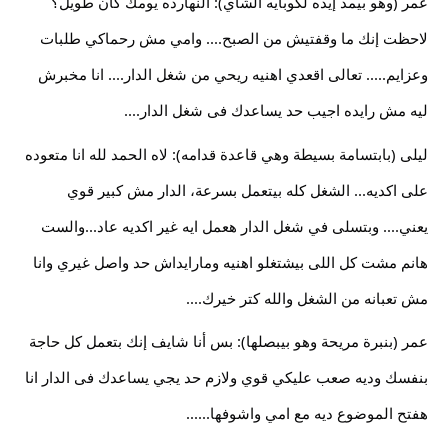
عمر (وهو بيمد إيده لكوبايه الشاي): النهارده يومك كان طويل؟ 
لاحظت إنك ما وقفتيش من الصبح.... وامي مش رحماكي طلبات 
وعزايم..... تعالى اقعدي اهنيه ريحي من شغل الدار.... انا مخبرش 
ليه مش رايده اجيب حد يساعدك فى شغل الدار.... 
ليلى (بابتسامة بسيطة وهي قاعدة قدامه): لاه الحمد لله انا متعوده 
على اكديه... الشغل كله بيتعمل بسرعة، الدار مش كبير قوي 
يعني.... وبتسلى في شغل الدار هعمل ايه غير اكديه عاد...والست 
هانم مشت كل اللى بيشتغلو اهنيه ومارايداش حد واصل غيري وانا 
مش تعبانه من الشغل والله كتر خيرك.... 
عمر (بنبرة مريحة وهو بيبصلها): بس أنا شايف إنك بتعمل كل حاجة 
بنفسك وديه صعب عليكي قوي ولازم حد يجي يساعدك فى الدار انا 
هفتح الموضوع ديه مع امي واشوفها...... 