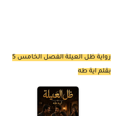
رواية ظل العيلة الفصل الخامس 5
بقلم اية طه