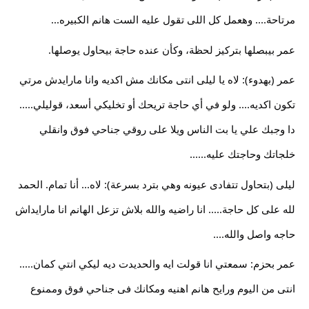
مرتاحة.... وهعمل كل اللى تقول عليه الست هانم الكبيره... 
عمر بيبصلها بتركيز لحظة، وكأن عنده حاجة بيحاول يوصلها.
عمر (بهدوء): لاه يا ليلى انتى مكانك مش اكديه وانا مارايدش مرتي 
تكون اكديه.... ولو في أي حاجة تريحك أو تخليكي أسعد، قوليلي..... 
دا وجبك علي يا بت الناس ويلا على روقي جناحي فوق وانقلي 
خلجاتك وحاجتك عليه...... 
ليلى (بتحاول تتفادى عيونه وهي بترد بسرعة): لاه... أنا تمام. الحمد 
لله على كل حاجة..... انا راضيه والله بلاش تزعل الهانم انا مارايداش 
حاجه واصل والله.... 
عمر بحزم: سمعتي انا قولت ايه والحديدت ديه ليكي انتي كمان..... 
انتى من اليوم ورايح هانم اهنيه ومكانك فى جناحي فوق وممنوع 