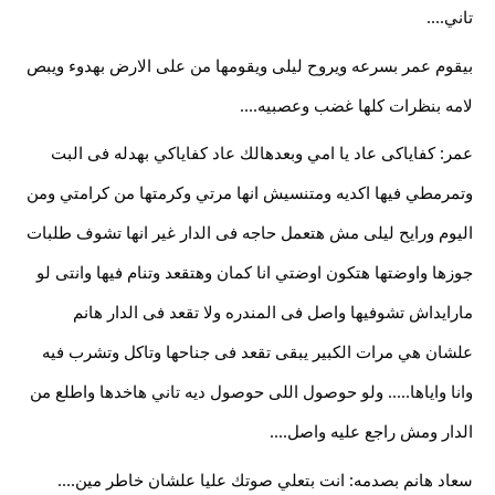
تاني.... 
بيقوم عمر بسرعه ويروح ليلى ويقومها من على الارض بهدوء ويبص 
لامه بنظرات كلها غضب وعصبيه.... 
عمر: كفاياكى عاد يا امي وبعدهالك عاد كفاياكي بهدله فى البت 
وتمرمطي فيها اكديه ومتنسيش انها مرتي وكرمتها من كرامتي ومن 
اليوم ورايح ليلى مش هتعمل حاجه فى الدار غير انها تشوف طلبات 
جوزها واوضتها هتكون اوضتي انا كمان وهتقعد وتنام فيها وانتى لو 
مارايداش تشوفيها واصل فى المندره ولا تقعد فى الدار هانم 
علشان هي مرات الكبير يبقى تقعد فى جناحها وتاكل وتشرب فيه 
وانا واياها..... ولو حوصول اللى حوصول ديه تاني هاخدها واطلع من 
الدار ومش راجع عليه واصل.... 
سعاد هانم بصدمه: انت بتعلي صوتك عليا علشان خاطر مين.... 