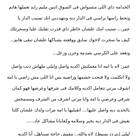
الخدامه داي اللى متسواش فى السوق اتنين مليم رايد تعملها هانم 
وتحط راسها براسي فى الدار ديه وبتهددني انك تسيب الدار يا 
عمر.... تسيب امك علشان خاطر داي قدرت تقلبك عليا وسحرتلك 
كيف ما سحرت لاخوك سابق ووقعته بشباكها علشان تبقى هانم... 
وتقعد على الكرسي بصدمه وحزن وزعل... 
عمر: لاه يا امه انا معملتش اكديه واصل وليلى ملهاش ذنب واصل 
ولا اتكلمت ولا فتحت خشمها وراضيه بس انا اللى مش راضي يا امه 
اشوف مرتي تتعامل اكديه وكلامك فى شرفها وعرضها فهو كمان 
شرفي وعرضي يا امه وانا مرتي اشرف من الشرف ومسمحش 
بالحديد ديه واصل عليها.... اتقبليها يا امه مرات ولدك علشان كلنا 
نعيش فى الدار ديه بخير وسلامه وكفايانا مشاكل عاد...... 
ليلى (بتردد بسيط): لاه والله... مفيش حاجة تستاهل، أنا اكديه 