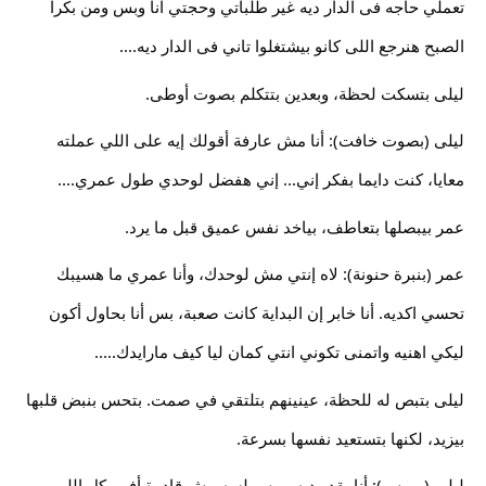
تعملي حاجه فى الدار ديه غير طلباتي وحجتي انا وبس ومن بكرا 
الصبح هنرجع اللى كانو بيشتغلوا تاني فى الدار ديه.... 
ليلى بتسكت لحظة، وبعدين بتتكلم بصوت أوطى.
ليلى (بصوت خافت): أنا مش عارفة أقولك إيه على اللي عملته 
معايا، كنت دايما بفكر إني... إني هفضل لوحدي طول عمري.... 
عمر بيبصلها بتعاطف، بياخد نفس عميق قبل ما يرد.
عمر (بنبرة حنونة): لاه إنتي مش لوحدك، وأنا عمري ما هسيبك 
تحسي اكديه. أنا خابر إن البداية كانت صعبة، بس أنا بحاول أكون 
ليكي اهنيه واتمنى تكوني انتي كمان ليا كيف مارايدك..... 
ليلى بتبص له للحظة، عينينهم بتلتقي في صمت. بتحس بنبض قلبها 
بيزيد، لكنها بتستعيد نفسها بسرعة.
ليلى (بهمس): أنا بقدر ديه... بس لسه مش قادرة أفهم كل اللي 