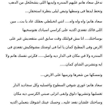
تدخل سعاد هانم عليهم المندره وايديها اللى بتشخلخل من الدهب 
وتحط ايدها فى وسطها وتبص ليلى بنظرة استحقار.... 
سعاد هانم: واه واه واه..... انتي اتخبلطي بعقلك عاد يا بت... مين 
اللى قالك تقعدي اكديه على كراسي اسيادك هتوسخيها 
بوساختك.... انا مش قولتلك وقت سابق انتى متقعديش غير على 
الارض وفى المطبخ كمان يا اما فى اوضتك مشوفكيش تقعدي فى 
المندره ولا في مكان فى الدار ديه واصل...... فكرتي نفسك هانم ولا 
ايه وبتشربي الشاي كمان...... 
وتمسكها من شعرها وترميها على الارض.... 
سعاد هانم: غوري شوفي السطوح واغسليه وكل سجاديد الدار 
تغسليها وتنشريها دلوق وابقى انزلى صبني الكرسي ديه مكان 
وساختك علشان نقعد عليه... وحسك عينك اشوفك بتعملي اكديه 