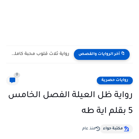
رواية ثلاث قلوب محبة الفصل الثاني 2 بقلم ناهد خالد
📁 آخر الروايات والقصص
0
روايات حصرية
رواية ظل العيلة الفصل الخامس
5 بقلم اية طه
مكتبة حواء
منذ عام