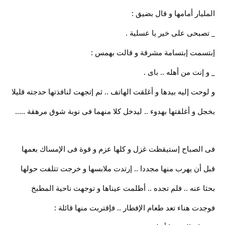
المليار أمامها و قال بضيق :
_ تصبحى على خير يا عسلية .
إبتسمت إبتسامة مشرقة و قالت بهمس :
_ و إنت من أهله .. باى .
و لوحت إليه بيدها و أغلقت الهاتف .. ثم إتجهت لنافذتها حدجته قليلا
بخجل و أغلقتها بهدوء .. ليدخل كلا منهما فى نوبة شوق مرهقة .....
فى الصباح إستيقظت غزل و كلها عزم و قوة فى الإمساك بعمها
قبل أن يهرب منها مجددا .. إرتدت ملابسها و خرجت تتلفت حولها
بحثا عنه .. فلم تجده .. أظلمت عيناها و توجهت ناحية المطبخ
فوجدت هناء تعد طعام الإفطار .. فإقتربت منها قائلة :