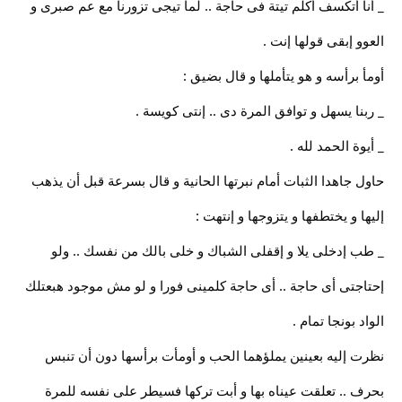
_ أنا أتكسف أكلم تيتة فى حاجة .. لما تيجى تزورنا مع عم صبرى و
العوو إبقى قولها إنت .
أومأ برأسه و هو يتأملها و قال بضيق :
_ ربنا يسهل و توافق المرة دى .. إنتى كويسة .
_ أيوة الحمد لله .
حاول جاهدا الثبات أمام نبرتها الحانية و قال بسرعة قبل أن يذهب
إليها و يختطفها و يتزوجها و إنتهت :
_ طب إدخلى يلا و إقفلى الشباك و خلى بالك من نفسك .. ولو
إحتاجتى أى حاجة .. أى حاجة كلمينى فورا و لو مش موجود هبعتلك
الواد بونجا تمام .
نظرت إليه بعينين يملؤهما الحب و أومأت برأسها دون أن تنبس
بحرف .. تعلقت عيناه بها و أبت تركها فسيطر على نفسه للمرة