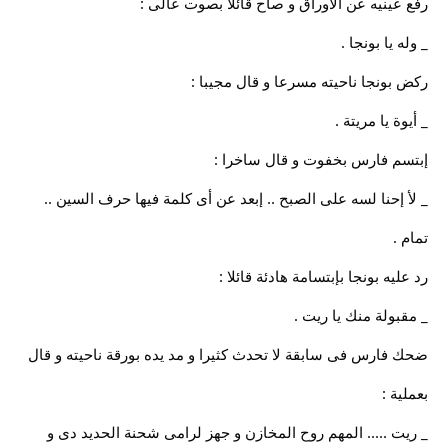
رفع عينيه عن الأوراق و صاح قائلا بصوت عالى :
_ وله يا بونجا .
ركض بونجا ناحيته مسرعا و قال مجيبا :
_ أيوة يا مريتة .
إبتسم فارس بخفوت و قال ساخرا :
_ لأ إحنا لسه على الصبح .. إبعد عن أى كلمة فيها حرف السين ..
تمام .
رد عليه بونجا بإبتسامة هادئة قائلا :
_ مقبولة منك يا ريت .
ضحك فارس فى سابقة لا تحدث كثيرا و مد يده بورقة ناحيته و قال
بعملية :
_ ريت ..... المهم روح المخازن و جهز لرامى شحنة الحديد دى و