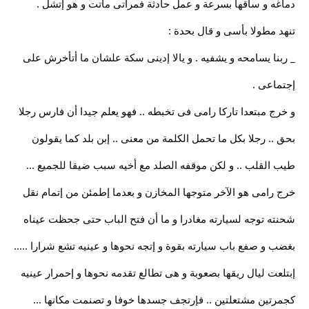
دماغه و ساقها بسرعة و عمل حادثة فمراتى ماتت و هو إتشل .
تنهد مطولا بأسى و قال بحدة :
_ ربنا يسامحه و يشفيه . و يالا إدينى سكة علشان ما أتأخرش على
إجتماعى .
و خرج مبتعدا تاركا رامى فى تخبطه .. فهو يعلم جيدا أن فارس رجلا
بحق .. رجلا بكل ما تحمل الكلمة من معنى .. إبن بلد كما يقولون
طيب القلب .. و لكن موقفه الصلد مع أخيه سبب ضيقا للجميع ...
خرج رامى هو الآخر متوجها المخازن و بعدما إطمئن من إتمام نقل
شحنته توجه لسيارته مغادرا و ما أن فتح الباب حتى جحظت عيناه
بغضب و صفع باب سيارته بقوة و إتجه نحوها و عينيه تشع شرارا .....
إبتلعت ليال ريقها بصعوبة و هى تطالع تقدمه نحوها و إحمرار عينيه
كجمرتين مشتعلتين .. فإرتجف جسدها خوفا و تصنمت مكانها ...