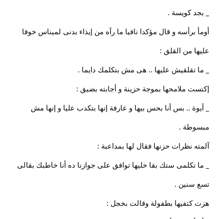
_ بجد كويسة .
أومأ برأسه و قال مؤكدا نافيا ما رآه من إيذاء بدنى لميناس خوفا
عليها من القلق :
_ ما تقلقيش عليها .. هى مش بتكلمك دايما .
إكتست ملامحها بموجة حزينة و أجابته بضيق :
_ أيوة .. بس أنا بحس بيها و عارفة إنها بتكدب عليا و إنها مش
مبسوطة .
آلمته نظرات حزنها فقال لها بمداعبة :
_ ما تكلمى ستك بقا خليها توافق على جوازنا ده أنا خاطبك بقالى
تسع سنين .
هزت كتفيها بطفولة وقالت بخجل :