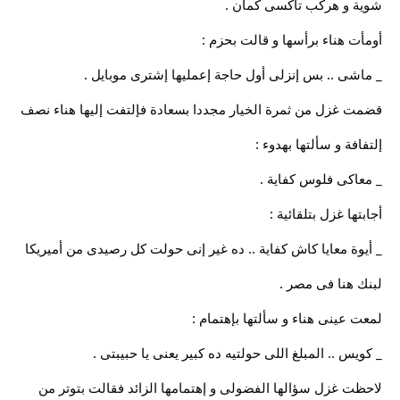
شوية و هركب تاكسى كمان .
أومأت هناء برأسها و قالت بحزم :
_ ماشى .. بس إنزلى أول حاجة إعمليها إشترى موبايل .
قضمت غزل من ثمرة الخيار مجددا بسعادة فإلتفت إليها هناء نصف
إلتفافة و سألتها بهدوء :
_ معاكى فلوس كفاية .
أجابتها غزل بتلقائية :
_ أيوة معايا كاش كفاية .. ده غير إنى حولت كل رصيدى من أميريكا
لبنك هنا فى مصر .
لمعت عينى هناء و سألتها بإهتمام :
_ كويس .. المبلغ اللى حولتيه ده كبير يعنى يا حبيبتى .
لاحظت غزل سؤالها الفضولى و إهتمامها الزائد فقالت بتوتر من