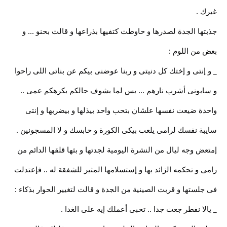
غيرك .
جذبتها الجدة لصدرها و حاوطت كتفيها بذراعها و قالت بحنو ... و
بعض من اللوم :
_ و إنتى و إختك كل دنيتى و ربنا عوضنى بيكم عن بناتى اللى راحوا
و سابونى أشرب نارهم ... بس لما بشوف حالكم بكرهكم عمى ..
واحدة ضيعت نفسها علشان بتحب واحد بيذلها و بيضربها و إنتى
سايبة نفسك لرامى يلعب بيكى الكورة و حابسك و لا المسجونين .
إمتعض وجه ليال من النشرة اليومية لجدتها و بثها قلقها الدائم من
رامى و تحكمه الزائد بها و إستسلامها المثير للشفقة له .. فإعتدلت
فى جلستها و قربت الصينية من الجدة و قالت لتغيير الحوار بذكاء :
_ يالا نفطر جعت جدا .. تحبى أعملك إيه على الغدا .