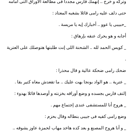
وتركه و خرج .. إنهمك فارس مجددا فى مطالعة الأوراق التى أمامه
حتى دلف عليه رامى قائلا بشغبه المعتاد :
_حبيبى يا عوو .. أخبارك إيه يا مريسة .
أجابه و هو يحرك عنقه بإرهاق :
_ كويس الحمد لله .. الشحنة اللى إنت طلبتها هتوصلك على العترية
.
ضحك رامى ضحكة عالية و قال محذرا :
_ عترية .. هو الواد بونجا بهت عليك .. ما تقعدش معاه كتير بقا .
إلتف فارس بجسده و وضع أوراقه بخزنته و أوصدها قائلا بهدوء :
_ هروح أنا للمستشفى عندى إجتماع مهم .
وضع رامى كفيه فى جيبى بنطاله وقال بحزم :
_ و أنا هروح المصنع و بعد كده هاخد مهاب لحمزة عاوز يشوفه ..