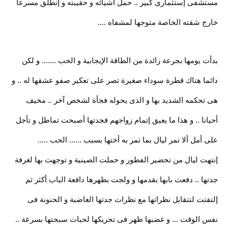
مستشفى إستثمارى كبير .. حمل أشيائه و حقيبته و إنطلق مسرعا
خارج شقته الخاصة متوجها لمشفاه ....
بدأت يومها بجرعة زائدة من الطاقة الإيجابية و الحب ....... و لكن
دائما هناك قطرة سوداء صغيرة تصر على تعكير صفو عشقها له .. و
هى تحكمه الشديد بها و الذى يحوله فجأة لشخص آخر .. مخيف
أحيانا .. و هذا ما يعيق إتمام زواجهم فجدتها أصبحت تماطل و تأجل
على أمل ألا تمر ليال بما تمر به أختها بسبب ...... الحب .....
إنتهت ليال من تحضير الفطور و حملت الصينية و توجهت بها لغرفة
جدتها .. دفعت بابها بقدمها و ولجت بظهرها دافعة الباب أكثر ثم
إلتفتت لتتقابل نظراتها مع نظرات جدتها الغاضبة و الحنونة فى
نفس الوقت ... و غضبها ظهر فى تحريكها لحبات سبحتها بسرعة ..