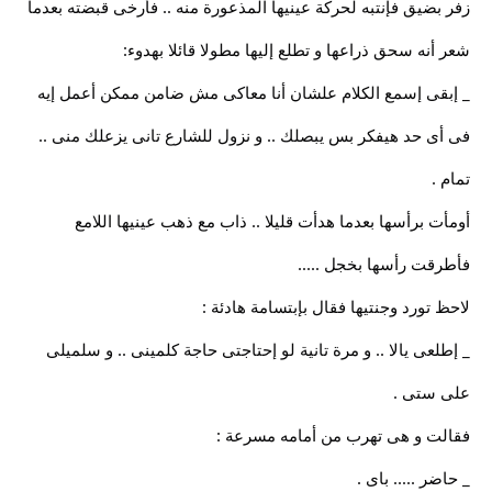
زفر بضيق فإنتبه لحركة عينيها المذعورة منه .. فأرخى قبضته بعدما
شعر أنه سحق ذراعها و تطلع إليها مطولا قائلا بهدوء:
_ إبقى إسمع الكلام علشان أنا معاكى مش ضامن ممكن أعمل إيه
فى أى حد هيفكر بس يبصلك .. و نزول للشارع تانى يزعلك منى ..
تمام .
أومأت برأسها بعدما هدأت قليلا .. ذاب مع ذهب عينيها اللامع
فأطرقت رأسها بخجل .....
لاحظ تورد وجنتيها فقال بإبتسامة هادئة :
_ إطلعى يالا .. و مرة تانية لو إحتاجتى حاجة كلمينى .. و سلميلى
على ستى .
فقالت و هى تهرب من أمامه مسرعة :
_ حاضر ..... باى .