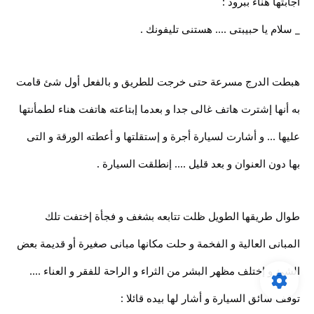
أجابتها هناء ببرود :
_ سلام يا حبيبتى .... هستنى تليفونك .
هبطت الدرج مسرعة حتى خرجت للطريق و بالفعل أول شئ قامت
به أنها إشترت هاتف غالى جدا و بعدما إبتاعته هاتفت هناء لطمأنتها
عليها ... و أشارت لسيارة أجرة و إستقلتها و أعطته الورقة و التى
بها دون العنوان و بعد قليل .... إنطلقت السيارة .
طوال طريقها الطويل ظلت تتابعه بشغف و فجأة إختفت تلك
المبانى العالية و الفخمة و حلت مكانها مبانى صغيرة أو قديمة بعض
الشئ و إختلف مظهر البشر من الثراء و الراحة للفقر و العناء ....
توقف سائق السيارة و أشار لها بيده قائلا :