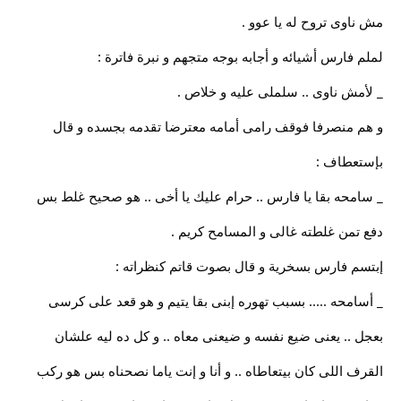
مش ناوى تروح له يا عوو .
لملم فارس أشيائه و أجابه بوجه متجهم و نبرة فاترة :
_ لأمش ناوى .. سلملى عليه و خلاص .
و هم منصرفا فوقف رامى أمامه معترضا تقدمه بجسده و قال
بإستعطاف :
_ سامحه بقا يا فارس .. حرام عليك يا أخى .. هو صحيح غلط بس
دفع تمن غلطته غالى و المسامح كريم .
إبتسم فارس بسخرية و قال بصوت قاتم كنظراته :
_ أسامحه ..... بسبب تهوره إبنى بقا يتيم و هو قعد على كرسى
بعجل .. يعنى ضيع نفسه و ضيعنى معاه .. و كل ده ليه علشان
القرف اللى كان بيتعاطاه .. و أنا و إنت ياما نصحناه بس هو ركب