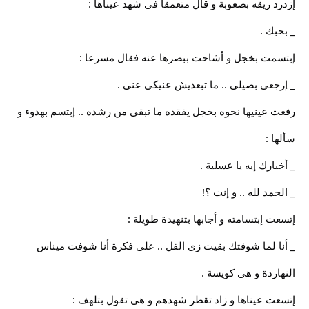
إزدرد ريقه بصعوبة و قال متعمقا فى شهد عيناها :
_ بحبك .
إبتسمت بخجل و أشاحت ببصرها عنه فقال مسرعا :
_ إرجعى بصيلى .. ما تبعديش عنيكى عنى .
رفعت عينيها نحوه بخجل يفقده ما تبقى من رشده .. إبتسم بهدوء و
سألها :
_ أخبارك إيه يا عسلية .
_ الحمد لله .. و إنت ؟!
إتسعت إبتسامته و أجابها بتنهيدة طويلة :
_ أنا لما شوفتك بقيت زى الفل .. على فكرة أنا شوفت ميناس
النهاردة و هى كويسة .
إتسعت عيناها و زاد تقطر شهدهم و هى تقول بتلهف :