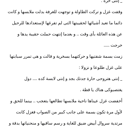
_ إنتى حرة .
وقفت غزل و تركت الطاولة و توجهت للغرفة بدلت ملابسها و كانت
دائما ما تعيد أشيائها لحقيبتها التى لم تفرغها لإستعدادها للرحيل
عن هذه العائلة بأى وقت .. و بعدما إنتهت حملت حقيبة يدها و
خرجت .....
زمت بسمة شفتيها و حركتهما بسخرية و قالت و هى تمرر سبابتها
على غزل طلوعا و نزولا :
_ إنتى هتروحى حارة جدتك بجد و إنتى لابسة كده .... دول
يغتصبوكى هناك يا قطة .
أخفضت غزل عيناها ناحية ملابسها تطالعها بتعجب .. بينما للحق و
لأول مرة تكون بسمة على جانب كبير من الصواب فغزل كانت
مرتدية سروال أبيض ضيق للغاية و رسم ساقيها و منحنياتها بدقة و