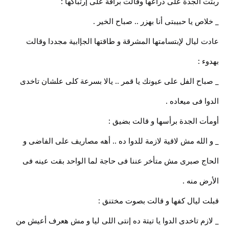
ربتت الجدة على ذراعها وقالت برأفة على إرتباكها :
_ خلاص يا حبيبتى أنا بهزر .. صباح الخير .
عادت ليال لإبتسامتها المشرقة و طاقتها الجإابية مجددا وقالت
بهدوء :
_ صباح الفل على عيونك يا قمر .. يالا بسرعة كلى علشان تاخدى
الدوا فى ميعاده .
أومأت الجدة برأسها و قالت بضيق :
_ و الله مش لاقية لازمة للدوا ده .. أهه مصاريف على الفاضى و
الحاج صبرى مش متأخر عننا فى حاجة لما الواحد بقت عينه فى
الأرض منه .
قبلت ليال كفها و قالت بصوت مختنق :
_ لازم تاخدى الدوا يا تيتة ده إنتى اللى ليا و مش هعرف أعيش من