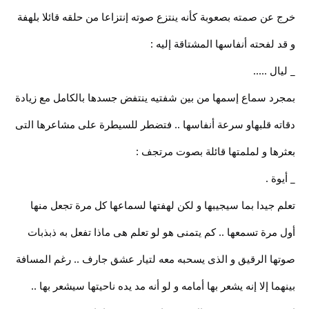
خرج عن صمته بصعوبة كأنه ينتزع صوته إنتزاعا من حلقه قائلا بلهفة
و قد لفحته أنفاسها المشتاقة إليه :
_ ليال .....
بمجرد سماع إسمها من بين شفتيه ينتفض جسدها بالكامل مع زيادة
دقاته قلبهاو سرعة أنفاسها .. فتضطر للسيطرة على مشاعرها التى
بعثرها و لملمتها قائلة بصوت مرتجف :
_ أيوة .
تعلم جيدا بما سيجيبها و لكن لهفتها لسماعها كل مرة تجعل منها
أول مرة تسمعها .. كم يتمنى هو لو تعلم هى ماذا تفعل به ذبذبات
صوتها الرقيق و الذى يسحبه معه لتيار عشق جارف .. رغم المسافة
بينهما إلا إنه يشعر بها أمامه و لو أنه مد يده ناحيتها سيشعر بها ..