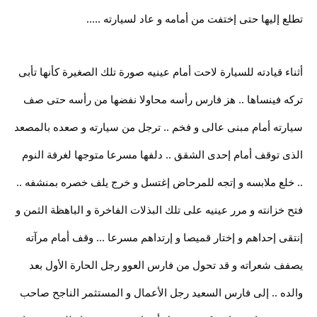
تطلع إليها حتى إختفت من أمامه و عاد لسيارته .....
أثناء قيادته للسيارة لاحت أمام عينيه صورة تلك الصغيرة كأنها تأبى
تركه فينساها .. هز فارس رأسه محاولا نفضها من رأسه حتى صف
سيارته أمام مبنى عالى و فخم .. ترجل من سيارته و صعده بالمصعد
الذى توقف أمام إحدى الشقق .. دلفها مسرعا متوجها لغرفة النوم
.. خلع ملابسه و إتجه للمرحاض إغتسل و خرج يلف خصره بمنشفه ..
فتح خزانته و مرر عينيه على تلك البذلات الفاخرة و الباهظة الثمن و
إنتقى إحداهم و إختار قميصا و إرتداهم مسرعا ... وقف أمام مرآته
يصفف شعراته و قد تحول من فارس العوو رجل الحارة الأول بعد
والده .. إلى فارس السعيد رجل الأعمال و المستثمر الناجح صاحب