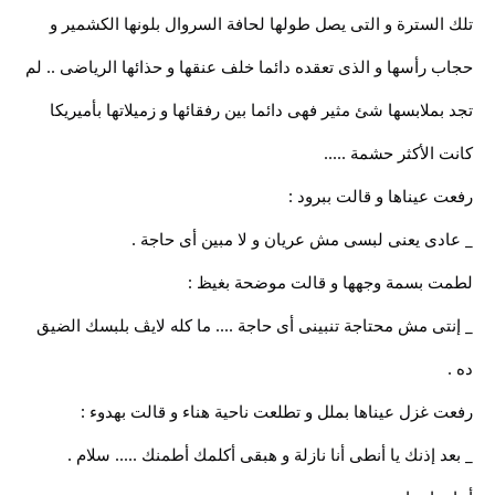
تلك السترة و التى يصل طولها لحافة السروال بلونها الكشمير و
حجاب رأسها و الذى تعقده دائما خلف عنقها و حذائها الرياضى .. لم
تجد بملابسها شئ مثير فهى دائما بين رفقائها و زميلاتها بأميريكا
كانت الأكثر حشمة .....
رفعت عيناها و قالت ببرود :
_ عادى يعنى لبسى مش عريان و لا مبين أى حاجة .
لطمت بسمة وجهها و قالت موضحة بغيظ :
_ إنتى مش محتاجة تنبينى أى حاجة .... ما كله لايڤ بلبسك الضيق
ده .
رفعت غزل عيناها بملل و تطلعت ناحية هناء و قالت بهدوء :
_ بعد إذنك يا أنطى أنا نازلة و هبقى أكلمك أطمنك ..... سلام .