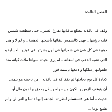
الفصل الثالث:
وقف فى نافذته يتطلع بنافذتها بفارغ الصبر .. حتى سطعت شمس
قلبه برؤيتها .. فهى كالشمس بنقائها بأشعتها الذهبية .. و لم لا و هى
ذهبية فى كل شئ فى شعراتها فى لون بشرتها فى عينيها العسلية و
التى تشبه الذهب فى لمعانه .. لم يرى بحياته سواها ملأت كيانه منذ
طفولتها إمتلكها و دمغها بإسمه فورا ......
كعادة كل يوم يحادثها ثم يقفا كلا فى نافذته .. من ناحيته هو يتمنى
أن يتوقف الزمن و الكون من حوله و يظل يحدق بها دون ملل أو
حديث .. أما هى فتستسلم لنظراته الجائعة إليها دائما و التى لن و لم
تشبع يوما ...