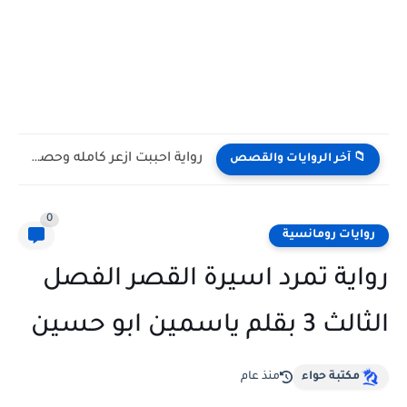
رواية احببت ازعر كامله وحصريه بقلم مريم اليوسف
📁 آخر الروايات والقصص
0
روايات رومانسية
رواية تمرد اسيرة القصر الفصل
الثالث 3 بقلم ياسمين ابو حسين
مكتبة حواء
منذ عام