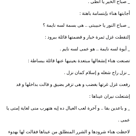
_ صباح الخير يا أنطى .
أجابتها هناء بإبتسامة باهتة :
_ صباح النور يا حبيبتى .. هى بسمة لسه نايمة ؟
إلتقطت غزل ثمرة خيار و قضمتها قائلة ببرود :
_ أيوة لسه نايمة .. هو عمى لسه نايم .
تصنعت هناء إنشغالها مبتعدة بعينيها عنها قائلة ببساطة :
_ نزل راح شغله و إسلام كمان نزل .
رفعت غزل غرتها بغضب و هى تزفر بضيق و قالت بداخلها و قد
إشتعلت نيران عيناها :
_ و باعدين بقا .. و آخرة لعب العيال ده إيه هتهرب منى لغاية إمتى يا
عمى .
لاحظت هناء شرودها و الشرر المنطلق من عيناها فقالت لها بهدوء