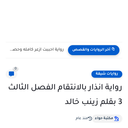
رواية احببت ازعر كامله وحصريه بقلم مريم اليوسف
📁 آخر الروايات والقصص
0
روايات شيقة
رواية انذار بالانتقام الفصل الثالث
3 بقلم زينب خالد
مكتبة حواء
منذ عام