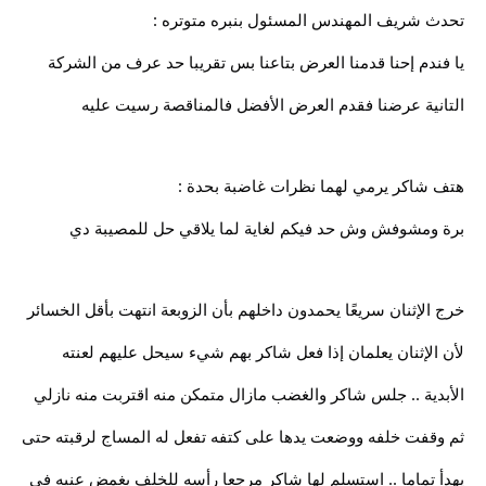
تحدث شريف المهندس المسئول بنبره متوتره :
يا فندم إحنا قدمنا العرض بتاعنا بس تقريبا حد عرف من الشركة
التانية عرضنا فقدم العرض الأفضل فالمناقصة رسيت عليه
هتف شاكر يرمي لهما نظرات غاضبة بحدة :
برة ومشوفش وش حد فيكم لغاية لما يلاقي حل للمصيبة دي
خرج الإثنان سريعًا يحمدون داخلهم بأن الزوبعة انتهت بأقل الخسائر
لأن الإثنان يعلمان إذا فعل شاكر بهم شيء سيحل عليهم لعنته
الأبدية .. جلس شاكر والغضب مازال متمكن منه اقتربت منه نازلي
ثم وقفت خلفه ووضعت يدها على كتفه تفعل له المساج لرقبته حتى
يهدأ تماما .. استسلم لها شاكر مرجعا رأسه للخلف يغمض عنيه في