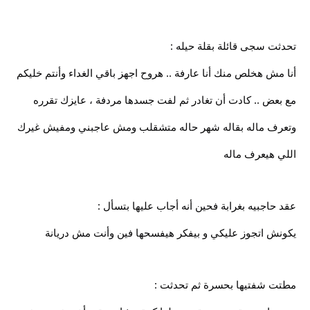
تحدثت سجى قائلة بقلة حيله :
أنا مش هخلص منك أنا عارفة .. هروح اجهز باقي الغداء وأنتم خليكم
مع بعض .. كادت أن تغادر ثم لفت جسدها مردفة ، عايزك تقرره
وتعرف ماله بقاله شهر حاله متشقلب ومش عاجبني ومفيش غيرك
اللي هيعرف ماله
عقد حاجبيه بغرابة فحين أنه أجاب عليها بتسأل :
يكونش اتجوز عليكي و بيفكر هيفسحها فين وأنت مش دريانة
مطتت شفتيها بحسرة ثم تحدثت :