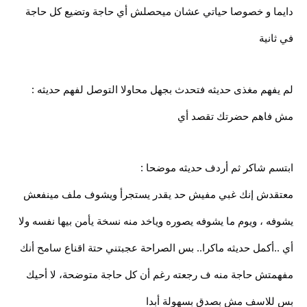
دايما و خصوصا حياتي عشان ميحصلش أي حاجة وتضيع كل حاجة
في ثانية
لم يفهم مغذى حديثه فتحدث بجهل محاولا التوصل لفهم حديثه :
مش فاهم حضرتك تقصد أي
ابتسم شاكر ثم أردف حديثه موضحا :
معتقدش إنك غبي مفيش حد يقدر يستجرأ ويشوف ملف مينفعش
يشوفه ، ويوم ما يشوفه يصوره وياخد منه نسخة يأمن بيها نفسه ولا
أي ..أكمل حديثه ماكرا.. بس الصراحة عجبتني حتة اقناع سامح أنك
مفهمتش حاجة منه ف رجعته رغم أن كل حاجة متوضحة، لا أحيك
بس للاسف مش بصدق بسهولة أبدا