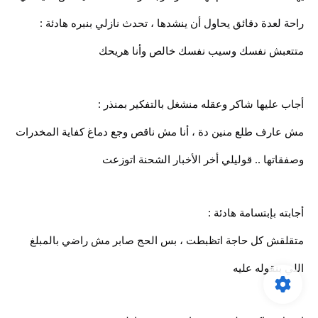
راحة لعدة دقائق يحاول أن ينشدها ، تحدث نازلي بنبره هادئة :
متتعبش نفسك وسيب نفسك خالص وأنا هريحك
أجاب عليها شاكر وعقله منشغل بالتفكير بمنذر :
مش عارف طلع منين دة ، أنا مش ناقص وجع دماغ كفاية المخدرات
وصفقاتها .. قوليلي أخر الأخبار الشحنة اتوزعت
أجابته بإبتسامة هادئة :
متقلقش كل حاجة اتظبطت ، بس الحج صابر مش راضي بالمبلغ
اللي بنقوله عليه