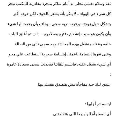
ثقة وسلام نفسي تحلى به أمام شاكر بمجرد مغادرته للمكتب تبخر
كل شيء في الهواء .. لا ينكر بأنه يشعر بالخوف لكن خوفه أكثر
يتشكل حول زوجته ورفيقة دربه سجى ، يخاف بأن يحدث لها شيء
وأن يكون هو سبب إنشقاع دفئهم وسلامهم .. دلف ثم أغلق الباب
خلفه وعقله منشغل بهذه المحادثة وجد سجى تأتي من الصالة
وعلى ثغرها إبتسامة ناعمة ، إبتسامة سحرية استطاعت علي محو
أي شيء يشغل عقله، فابتسم تلقائيا فتحدثت سجى بسعادة غامرة
:
عندي ليك حته مفاجأة مش هتصدق نفسك بيها
ابتسم ثم أجابها :
أي المفاجأة الواو جدا اللي هتفاجئني