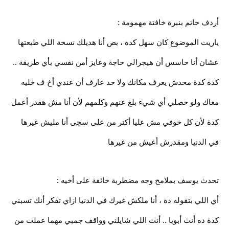
أردف حاتم بنبرة خافتة مهمومة :
ياريت الموضوع كان سهل كدة ، بص أنا هديلك نسخة اللي طبعتها
عشان أنا حاسس أن هيجرالي حاجة وعايز أمن نفسي بأي طريقة ..
كدة كدة محدش يعرف مكانك ولا حد عارف أن عندي أخ ف خليه
معاك ولو حصلي أي شيء بلغ عنهم وكلمهم لأن أنا مش هقدر أعمل
كدة لأن كل خوفي مش عليا أكتر من على سجى أنا مليش غيرها
في الدنيا ومقدرش أعيش من غيرها
تحدث يوسف بملامح وجه مضطربة خائفة على أخيه :
أي اللي بتقوله دة ، أنا ملكش غيرك في الدنيا ازاي تفكر أنك تسبني
كدة ده أنت أبويا .. أنت اللي شايلني وواقف جمبي مهما عملت من