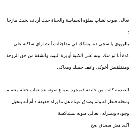
تعالى صوت لشاب يملؤه الحماسة والحياة حيث أردف بخبث مازحا
:
يالهووي يا سجى ده بيشكك في مفاجئاتك أنت ازاي ساكتة على
كدة أنا لو منك ابيته على الكنبة أو برة البيت والشقة من حق الزوجة
ومتقلقيش أخوكي واقف جمبك ومعاكي
الصدمة كانت من حليفه فبمجرد سماع صوته بعد غياب جعله متصنم
بمحله فنظر له ولم يصدق عيناه هل ما يراه حقيقة ؟ أم أنه يتخيل
وجوده وبمنزله ، تعالى صوته بمشاكسة :
أكيد مش مصدق صح