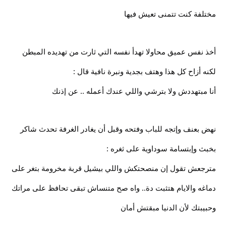
مختلفة كنت تتمنى تعيش فيها
أخذ نفس عميق محاولا تهدأ نفسه التي ثارت من تهديده المبطن
لكنه أزاح كل هذا وهتف بجدية ونبرة نافية قال :
أنا مبتهددش ولا بترشي واللي عندك أعمله .. عن إذنك
نهض بعنف وإتجه للباب وفتحه وقبل أن يغادر الغرفة تحدث شاكر
بخبث وإبتسامة سوداوية على ثغره :
مترجعش تقول إن منصحتكش واللي بيشيل قربة مخرومة بتغر على
دماغه والايام هتثبت دة.. واه صح متنساش تبقى تحافظ على مراتك
وحبيبتك لأن الدنيا مبقتش أمان