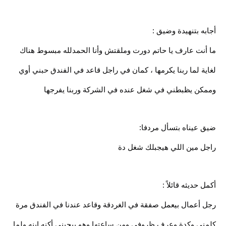
أجابه بتنهيدة وضيق :
ما أنت عارف يا حاتم دورت وملقتش وأنا الحمدلله مبسوط هناك
لغاية لما ربنا يكرمها ، كمان في راجل قاعد في الفندق حبني أوي
وممكن يظبطني في شغل عنده في الشركة وربنا يفرجها
ضيق عيناه بتسأل مردفا:
راجل مين اللي هيجبلك شغل دة
أكمل حديثه قائلاً :
رجل أعمال بيعمل صفقة في الغردقة وقاعد عندنا في الفندق مرة
كلمني وكدة وعرف ظروفي ومن ساعتها وهو بيحبني أكنه ابنه ولما