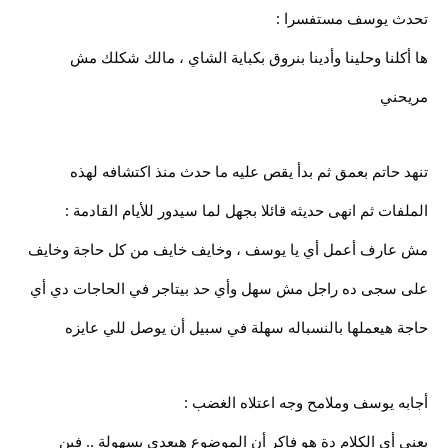
تحدث يوسف مستفسرا :
ها أكلنا وحلينا وأدينا بنروق بكباية الشاي ، مالك شكلك مش
مريحني
تنهد حاتم بعمق ثم بدأ يقص عليه ما حدث منذ اكتشافه لهذه
الملفات ثم انهى حديثه قائلا بجهل لما سيدور للأيام القادمة :
مش عارف أعمل أي يا يوسف ، وخايف خايف من كل حاجة وخايف
على سجى ده راجل مش سهل وأي حد بيتاجر في الحاجات دي أي
حاجة هيعملها بالنسباله سهلة في سبيل أن يوصل للي عايزه
أجابه يوسف وملامح وجه اعتلاه الغضب :
يعني أي الكلام دة هو فاكر أن الموضوع هيعدي بسهولة .. فين