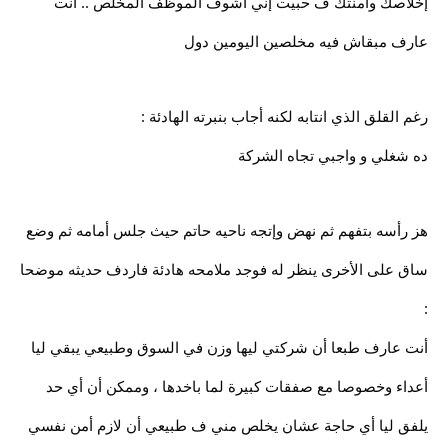
إخلاصك وأمنتك ف حبيت إني أشوف الموظف المخلص .. أنت
عارف مبقاش فيه مخلصين اليومين دول
رغم القلق الذي انتابه لكنه أجاب بنبرته الهادئة :
ده شغلي و واجبي تجاه الشركة
هز رأسه بتفهم ثم نهض وإتجه ناحيه حاتم حيث جلس أمامه ثم وضع
ساق على الأخرى ينظر له فوجد ملامحه هادئة فاردف حديثه موضحا
:
أنت عارف طبعا أن شركتي ليها وزن في السوق وطبيعي يبقي ليا
أعداء وخصوصا مع صفقات كبيرة لما باخدها ، وممكن أن أي حد
يلفق ليا أي حاجة عشان يخلص مني ف طبيعي أن لازم أمن نفسي