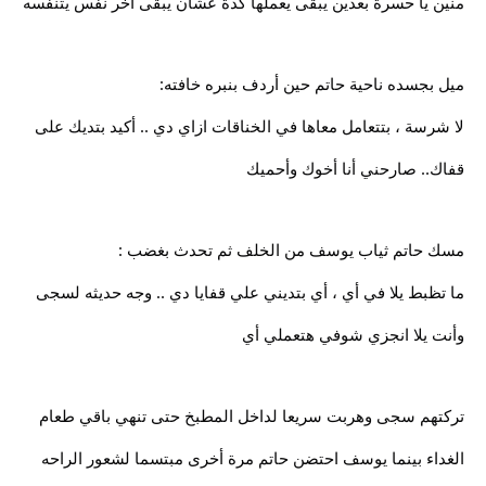
منين يا حسرة بعدين يبقى يعملها كدة عشان يبقى أخر نفس يتنفسه
ميل بجسده ناحية حاتم حين أردف بنبره خافته:
لا شرسة ، بتتعامل معاها في الخناقات ازاي دي .. أكيد بتديك على
قفاك.. صارحني أنا أخوك وأحميك
مسك حاتم ثياب يوسف من الخلف ثم تحدث بغضب :
ما تظبط يلا في أي ، أي بتديني علي قفايا دي .. وجه حديثه لسجى
وأنت يلا انجزي شوفي هتعملي أي
تركتهم سجى وهربت سريعا لداخل المطبخ حتى تنهي باقي طعام
الغداء بينما يوسف احتضن حاتم مرة أخرى مبتسما لشعور الراحه