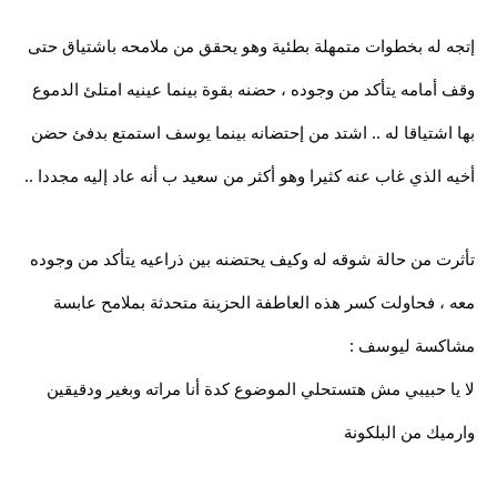
إتجه له بخطوات متمهلة بطئية وهو يحقق من ملامحه باشتياق حتى
وقف أمامه يتأكد من وجوده ، حضنه بقوة بينما عينيه امتلئ الدموع
بها اشتياقا له .. اشتد من إحتضانه بينما يوسف استمتع بدفئ حضن
أخيه الذي غاب عنه كثيرا وهو أكثر من سعيد ب أنه عاد إليه مجددا ..
تأثرت من حالة شوقه له وكيف يحتضنه بين ذراعيه يتأكد من وجوده
معه ، فحاولت كسر هذه العاطفة الحزينة متحدثة بملامح عابسة
مشاكسة ليوسف :
لا يا حبيبي مش هتستحلي الموضوع كدة أنا مراته وبغير ودقيقين
وارميك من البلكونة