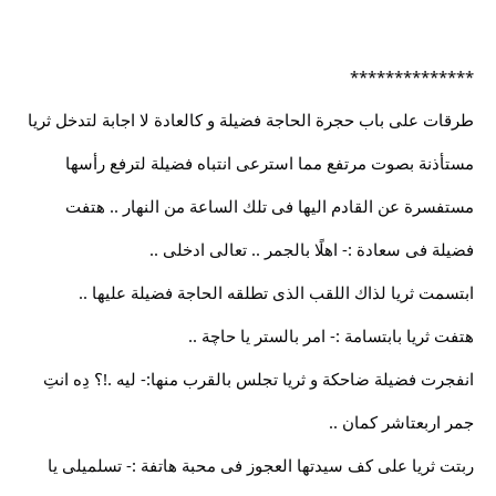
**************
طرقات على باب حجرة الحاجة فضيلة و كالعادة لا اجابة لتدخل ثريا
مستأذنة بصوت مرتفع مما استرعى انتباه فضيلة لترفع رأسها
مستفسرة عن القادم اليها فى تلك الساعة من النهار .. هتفت
فضيلة فى سعادة :- اهلًا بالجمر .. تعالى ادخلى ..
ابتسمت ثريا لذاك اللقب الذى تطلقه الحاجة فضيلة عليها ..
هتفت ثريا بابتسامة :- امر بالستر يا حاچة ..
انفجرت فضيلة ضاحكة و ثريا تجلس بالقرب منها:- ليه .!؟ دِه انتِ
جمر اربعتاشر كمان ..
ربتت ثريا على كف سيدتها العجوز فى محبة هاتفة :- تسلميلى يا