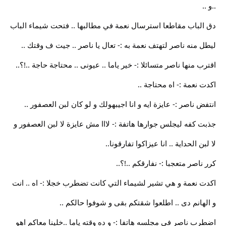
..و ..
دق الباب مقاطعا استرسال نعمة في مطالبها .. فتحت شيماء الباب
ليطل منه ناصر لتهتف نعمة به :- تعال يا ناصر .. جيت ف وقتك ..
اقترب منها ناصر متسائلا :- خير ياما .. عيونى .. محتاجة حاجة ..!؟..
اكدت نعمة :- اه محتاجة ..
انتفض ناصر :- عايزة ايه و انا اجيبهولك و لو كان لبن العصفور ..
جذبت كفه ليجلس جوارها هاتفة :- لااا مش عايزة لا لبن العصفور و
لا لبن الحداية .. انا عيزاكوا تفارقونا..
كرر ناصر متعجبا :- نفارقكم ..!؟..
اكدت نعمة و هي تشير لشيماء التي كانت تضطرب خجلا :- اه .. انت
و الهانم دى .. اطلعوا شقتكم بقى و شوفوا حالكم ..
اضطرب ناصر في مجلسه هاتفا :- و ده وقته ياما ..خلينا معاكم اهو