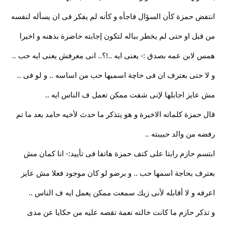
انتفض حمزة كأن السؤال فاجأه و كأنه لم يفكر فى ان يسأله لنفسه
من قبل او حتى لم يخطر بباله لتكون إجابته حاضرة بذهنه و اخيرا
همس لابن عمه بصدق :- يعنى ايه ..!؟.. انى معرفش يعنى ايه حب ..
و لا حتى بعترف ان فى حاچة اسميها حب من اساسه .. و لو فى ..
مش عايز اجابلها لإنى شفت ممكن تعمل ف الناس ايه ..
قال حمزة كلماته الاخيرة و هو يتذكر ما حدث لأخيه حامد بعد ما تم
رفضه من والد حبيبته ..
ابتسم حازم رابتا على كتف حمزة هاتفا فى تأييد:- انا كمان مش
بعترف بحاجة اسمها حب .. و برضو لو كان موجود فعلا مش عايز
اعرفه و لا أقابله لأنى زيك سمعت ممكن يعمل ايه ف الناس ..
و تذكر حازم ما كانت خالته نعمة تقصه عليه من حكايا عن مدى