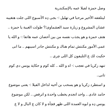
وصل حمزة لفيلا عمه بالإسكندرية
ليتلقفه الأخير مرحبا في تهليل :- بجى دِه الأسبوع اللى جلت هتغيبه
عشان المشروع و زيارة سيد العشماوى!؟ طولت الغيبة يا حمزة ..
هتف حمزة و هو يجذب نفسه من بين أحضان عمه هاتفا :- و الله يا
عمى الأمور مكنتش تمام هناك و مكنتش جادر اسيبهم .. ما انى
حكيت لك ع التليفون كل اللى چرى ..
تنهد زكريا في تعجب :- اه و الله .. كله كوم و حكاية يونس دى كوم
تانى..
و استطرد زكريا و هو يسحب بن أخيه لداخل الفيلا :- يعنى موضوع
حامد عادى .. واحد اتجدم يخطب واحدة و اترفض .. لكن موضوع
يونس دِه و ابوه العمدة اللى ظهر فچأة و لا كان ع البال و لا ع