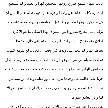
كانت سهام تسمع صراخ زوجها المحتقن قهرا و غضبا و لم تستطع
ان تفوه بكلمة دفاعا عن ولدها و قرة عينها فهى تعلم علم اليقين ان
كل ما ذكره زوجها صحيح و لا يقبل المناقشة و ان ما فعله عاصم و
تركه باسل يخرج مطرودا من السراىّ بهذا الشكل ما هو الا كرم
اخلاق منه متذكرًا انه بن اخته الوحيد .. اخته التي ظل محتفظا
بخاطر لها و لم يتعد على ولدها في وقت ان فعل .. لن يلومه لائم ..
تطلعت سهام من بين دموعها لولدها الذى كان يقف في وسط الدار
مطأطئ الرأس شاردا و كأنه لا يع ما يحدث حوله .. تمزقت اشفاقا و
حزنا على حاله.. هي وحدها تدرك ما يمور بقلب ولدها من مشاعر
تجاه ابنة خاله منذ زمن بعيد .. هي وحدها تدرك ان قلبه لم ينبض الا
لها و لن يعشق سواها..
هي وحدها التي تستشعر مدى الألم الذى كابده ليوئد حبها في قلبه