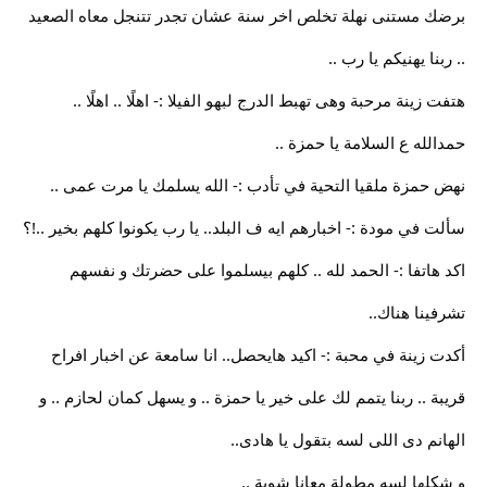
برضك مستنى نهلة تخلص اخر سنة عشان تجدر تتنجل معاه الصعيد
.. ربنا يهنيكم يا رب ..
هتفت زينة مرحبة وهى تهبط الدرج لبهو الفيلا :- اهلًا .. اهلًا ..
حمدالله ع السلامة يا حمزة ..
نهض حمزة ملقيا التحية في تأدب :- الله يسلمك يا مرت عمى ..
سألت في مودة :- اخبارهم ايه ف البلد.. يا رب يكونوا كلهم بخير ..!؟
اكد هاتفا :- الحمد لله .. كلهم بيسلموا على حضرتك و نفسهم
تشرفينا هناك..
أكدت زينة في محبة :- اكيد هايحصل.. انا سامعة عن اخبار افراح
قريبة .. ربنا يتمم لك على خير يا حمزة .. و يسهل كمان لحازم .. و
الهانم دى اللى لسه بتقول يا هادى..
و شكلها لسه مطولة معانا شوية ..