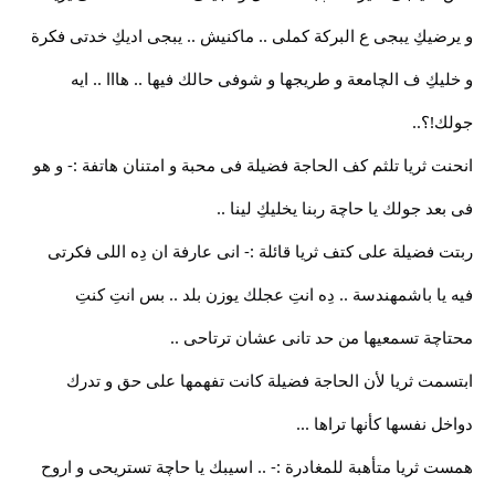
و يرضيكِ يبجى ع البركة كملى .. ماكنيش .. يبجى اديكِ خدتى فكرة
و خليكِ ف الچامعة و طريجها و شوفى حالك فيها .. هااا .. ايه
جولك!؟..
انحنت ثريا تلثم كف الحاجة فضيلة فى محبة و امتنان هاتفة :- و هو
فى بعد جولك يا حاچة ربنا يخليكِ لينا ..
ربتت فضيلة على كتف ثريا قائلة :- انى عارفة ان دِه اللى فكرتى
فيه يا باشمهندسة .. دِه انتِ عجلك يوزن بلد .. بس انتِ كنتِ
محتاچة تسمعيها من حد تانى عشان ترتاحى ..
ابتسمت ثريا لأن الحاجة فضيلة كانت تفهمها على حق و تدرك
دواخل نفسها كأنها تراها ...
همست ثريا متأهبة للمغادرة :- .. اسيبك يا حاچة تستريحى و اروح