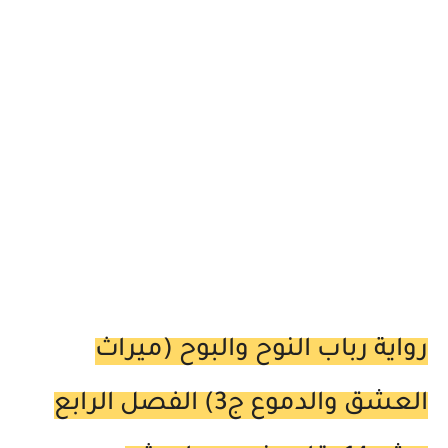
رواية رباب النوح والبوح (ميراث
العشق والدموع ج3) الفصل الرابع