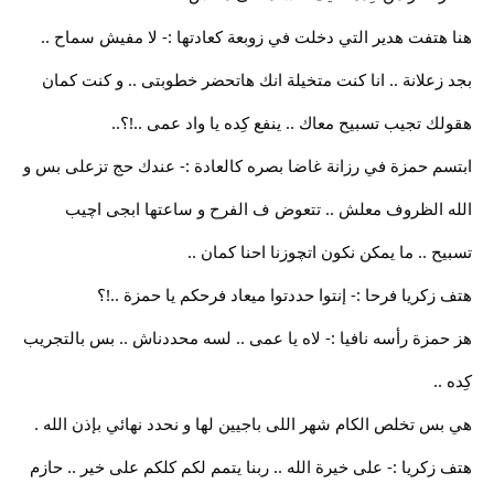
هنا هتفت هدير التي دخلت في زوبعة كعادتها :- لا مفيش سماح ..
بجد زعلانة .. انا كنت متخيلة انك هاتحضر خطوبتى .. و كنت كمان
هقولك تجيب تسبيح معاك .. ينفع كِده يا واد عمى ..!؟..
ابتسم حمزة في رزانة غاضا بصره كالعادة :- عندك حج تزعلى بس و
الله الظروف معلش .. تتعوض ف الفرح و ساعتها ابجى اچيب
تسبيح .. ما يمكن نكون اتچوزنا احنا كمان ..
هتف زكريا فرحا :- إنتوا حددتوا ميعاد فرحكم يا حمزة ..!؟
هز حمزة رأسه نافيا :- لاه يا عمى .. لسه محددناش .. بس بالتجريب
كِده ..
هي بس تخلص الكام شهر اللى باجيين لها و نحدد نهائي بإذن الله .
هتف زكريا :- على خيرة الله .. ربنا يتمم لكم كلكم على خير .. حازم