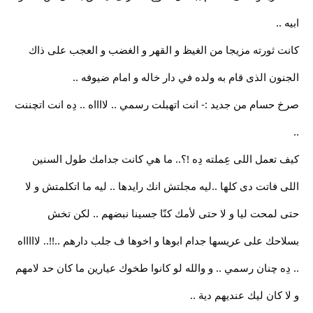
ابيه ..
كانت ثورته مزيجا من الغيظ و القهر و الغضب و العجب على ذاك
الجنون الذى قام به ولده في دار خاله و امام ضيوفه ..
صرخ حسام من جديد :- انت اتهبلت رسمي .. لااااه .. دِه انت اتچننت
..
كيف تعمل اللى عِملته دِه !؟.. ما هي كانت جدامك طول السنين
اللى فاتت دى كلها ..ليه مجلتش انك رايدها .. ليه ما اتكلمتش و لا
حتى لمحت ليا و لا حتى لأمك كنّا جسينا نبضهم .. لكن تخش
بسلاحك على عريسها جدام ابوها و اخوها ف جلب دارهم ..!!.. لاااااه
.. دِه چنان رسمي .. و والله لو كانوا طخوك عيارين ما كان حد لامهم
و لا كان ليك عنديهم دية ..