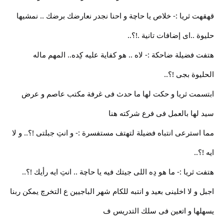
قهقهت ثريا :- خلاص يا حاچة و احنا نجدر نعارضك برضك .. نمشيها
حليوة ..اى إضافات تانية .!؟..
هتفت فضيلة ضاحكة :- لاه .. هو كفاية عليه كِده.. المهم ماله
الحليوة بجى !؟..
ابتسمت ثريا و حكت لها ما حدث فى غرفة مكتب عاصم و عرض
سيد لها بالعمل فى فرع شركته هنا
مما استرعى انتباه فضيلة لتهتف مستفسرة :- و انتِ جبلتى !؟.. و لا
ايه !؟..
هتفت ثريا :- ما هو دِه اللى جيتك فيه يا حاچة .. انتِ ايه رأيك !؟..
اجبل و لا اخلينى بعيد و انتبه للكام شهر الباجيين ع التخرچ يمكن ربنا
يسهلها و اتعين فى سلك التدريس ف