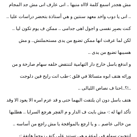
مش هجدر اسمع كلمة لاااه منيها .. انى عارف انى مش جد المجام
.. انى يا دوب واخد معهد سنتين و هي أستاذة بتحضر دراسات عليا ..
كنت بصبِر نفسى و اجول اهى جدامى .. ممكن ف يوم تكون ليا ..
لكن لما عرفت انها ممكن تضيع من يدى مستحملتش.. و مش
هسيبها تضيع من يدى ..
و اندفع باسل خارج دار التهامية لتنتفض خلفه سهام صارخة و من
ورائه هتف ابوه متسائلا في قلق :-طب انت رايح فين دلوجت
..!؟..احنا ف نصاص الليالى ..
هتف باسل دون ان يلتفت اليهما حتى و قد عزم امره الا يعود الا وقد
تأكد انها له :- مش بايت ف الدار و م الفچر هرچع السرايا .. هطلبها
من خالى عاصم .. و يا ارچع بالموافجة يا مش راچع من أساسه ..
انتحبت سهام في لوعة و هي تستند على كتف زوجها هاتفة :-