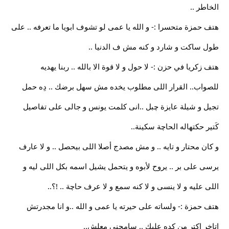
الخاطر ..
هتف حمزة متحسرا :- و الله يا عمى لو تشوف ابويا ما تعرفه .. على
طول ساكت و شارد و كنه مش ف الدنيا ..
هتف زكريا في حزن :- لا حول و لا قوة الا بالله .. ربنا يهديه
للصواب.. القرار اللى مطلوب يخده مش سهل برضك .. دِه حمل
تجيل و شيلة عايزة چبل ..انى كلمت يونس و جالى على تفاصيل
كَتير حكتهاله الحاچة سكينة..
و كان محتار و تايه .. و مش مصدج أصلا اللى بيحصل .. و لا عارف
يرسى على بر .. يروح لأبوه و يتحمل يشيل اسمه بكل اللى ليه و
اللى عليه و لا ينسى و لا كنه سمع و لا عرف حاچة .. !؟..
هتف حمزة :- ولساته على حيرته يا عمى و الله ..و انا مجدرتش
اتاخر اكتر من كِده عليك .. سامحنى معلش..