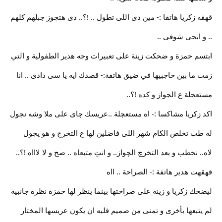
قهقه زكريا هاتفا :- مين دى اللى تطول .. !؟.. دى هتچوز جبلهم كلهم
.. و ابجى شوفى ..
ابتسم حمزة و ضحكت زينة على تعبيرات وجه هدير الطفولية و التي
زمت ما بين حاجبيها في ضيق هاتفة:- قصدك ايه يا سى دادى .. انا
مستعجلة ع الجواز و كده !؟..
اكد زكريا مشاكسا :- اه مستعچلة ..عريسك چاى على ملا وشه نجول
له طب تخلص الكام شهر اللى فاضلين لها ع التخرچ و هو يجول
لاه.. نخطب و بعد التخرچ الچواز.. و انتِ متبعاه .. صح و لا لاااه !؟..
قهقهت هدير هاتفة :- الصراحة .. ااه
ليضحك زكريا و زينة على صراحتها بينما ينظر لها حمزة نظرة جانبية
لم يتبعها بأخرى و تمنى من صميم قلبه ان يكون عريسها المختار