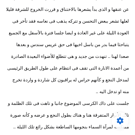
عن عنقها و الذى بدأ يشعرها بالاختناق و قررت الخروج للشرفة قليلا
لعلها تشعر ببعض التحسن و تتركه يذهب فى نعاسه فقد تأخر فى
العودة الليلة على غير العادة و ايضا جلسا فترة بالأسفل مع الجميع
يتباحثا فيما بدر من باسل اخيها فى حق عريس سندس و بعدها
صعدا لهنا .. تنهدت من جديد و هى تتطلع للأضواء البعيدة الصادرة
من أعمدة الانارة التى تقف فى انتظام على طول الطريق الرئيسى
لمدخل النجع و كأنهم حراس له يراقبون كل شاردة و واردة تخرج
منه او تدخل اليه ..
جلست على ذاك الكرسى الموضوع جانبا و تاهت فى تلك الظلمة و
تلك الأنوار المتفرقة هنا و هناك بطول النجع و عرضه و كأنه صورة
منعكسة لمرآة السماء بنجومها الساطعة بشكل رائع تلك الليلة ..