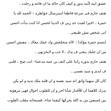
عشق ابيه لأمه بدور و كيف كان حاله ما ان فاتته و رحلت ..
هتف حازم فى سرعة قاطعا استرسال خواطره :- الحمد لله يا
حمزة .. اخيرا لقيت حد زيي ف الدنيا لحسن انا كنت بدأت احسن
انى شخص مش طبيعى .
ابتسم حمزة مؤكدا :- لااه متجلجش واد عمك معاك .. مفيش احسن
من ان جلبك يبجى ف يدك ..لا حب و لايحزنون ..
هتف حازم بدوره رابتا على كتف بن عمه مدعما:- انت صح .. قلبى
ف ايدى و سيد نفسى ..
كان كل منهما واثق انه سيد نفسه و ان قلبه ملك يديه و لم يكن
يدرك كلاهما ان للأقدار شأنا اخر و ان للقلوب احوال فهى مرهونة
بين إصبعين من يد الله يحركها كيفما شاء...فسبحانه مقلب القلوب
..