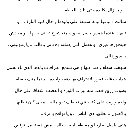
.. و ما زال يكابده حتى تلك اللحظة ..
سالت دموعها تباعا شفقة على وليدها و حال قلبه النازف .. و
تنبهت عندما همس باسل بصوت متحشرج :- انى بحبها .. و محدش
هيتچوزها غيرى.. و هعمل اللى عِملته دِه تانى و تالت .. يا يموتونى ..
يا يچوزهالى...
شهقت سهام رغما عنها و هي تسمع اعترافات ولدها الذى ناء بحمل
عذابات قلبه فقرر الاعتراف بها دفعة واحدة .. بينما هتف حسام
بصوت رزين خفت منه نبرات الثورة و الغضب اشفاقا على حال
ولده و ربت على كتفه في تعاطف :- و ماله .. يبجى كان تطلبها
بالأصول .. تطلبها ذى الناس .. و يا توافج يا ترف...
هتف باسل صارخا و مقاطعا ابيه :- لاااه .. مش هستحمل ترفض ..