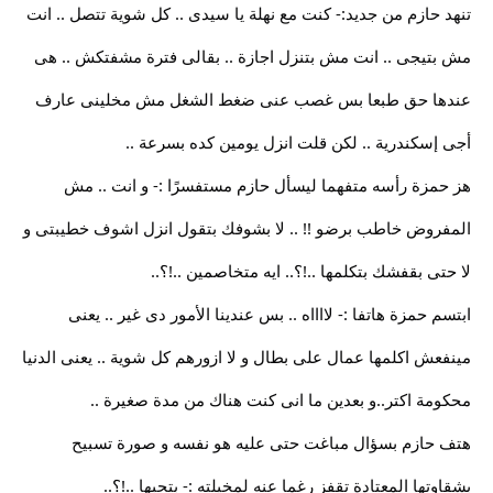
تنهد حازم من جديد:- كنت مع نهلة يا سيدى .. كل شوية تتصل .. انت
مش بتيجى .. انت مش بتنزل اجازة .. بقالى فترة مشفتكش .. هى
عندها حق طبعا بس غصب عنى ضغط الشغل مش مخلينى عارف
أجى إسكندرية .. لكن قلت انزل يومين كده بسرعة ..
هز حمزة رأسه متفهما ليسأل حازم مستفسرًا :- و انت .. مش
المفروض خاطب برضو !! .. لا بشوفك بتقول انزل اشوف خطيبتى و
لا حتى بقفشك بتكلمها ..!؟.. ايه متخاصمين ..!؟..
ابتسم حمزة هاتفا :- لااااه .. بس عندينا الأمور دى غير .. يعنى
مينفعش اكلمها عمال على بطال و لا ازورهم كل شوية .. يعنى الدنيا
محكومة اكتر..و بعدين ما انى كنت هناك من مدة صغيرة ..
هتف حازم بسؤال مباغت حتى عليه هو نفسه و صورة تسبيح
بشقاوتها المعتادة تقفز رغما عنه لمخيلته :- بتحبها ..!؟..