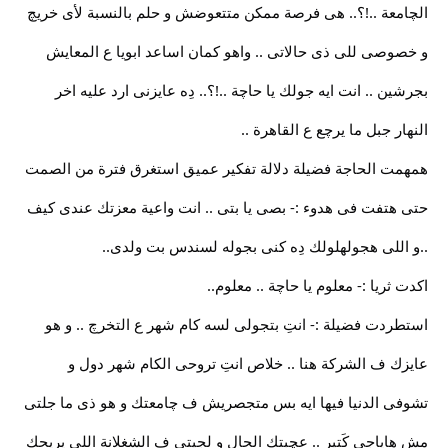
الچامعة ..!؟.. هى فرصة ممكن متتعوضش و حلم بالنسبة لأى خريچ
و خصوصى للى ذى حالاتى .. واهو كمان اساعد ابويا ع المعايش
بجرشين .. انت ايه جولك يا حاچة ..!؟.. دِه عايزنى ارد عليه اخر
النهار جبل ما يرچع ع القاهرة ..
همهمت الحاجة فضيلة دلالة تفكير عميق استغرق فترة من الصمت
حتى هتفت فى هدوء :- بصى يا بتى .. انت واعية معزتك عندى كيف
..و اللى هجولهلولك دِه كنى بجوله لسندس بت ولدى..
اكدت ثريا :- معلوم يا حاچة .. معلوم..
استطردت فضيلة :- انتِ بتجولى لسه كام شهر ع التخرچ .. و هو
عايزك ف الشركة هنا .. خلاص انتِ تروحى الكام شهر دول و
تشوفى الدنيا فيها ايه بس متجصريش ف چامعتك و هو ذى ما جلتى
مش هاياجى كَتير .. عچبتك الحال و لجيتى ف الشغلانة اللى يريحك