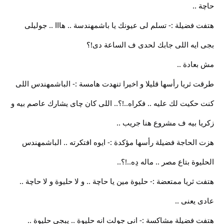
حاچة ..
هتفت فضيلة :- تسلم لى عيونك يا باشمهندسة .. هااا .. جوليلى
بجى ايه اللى جابك لحدى ف الساعة دى!؟
مش بعادة ..
طرقت ثريا رأسها قليلا و اخيرا تنهدت هامسة :- الباشمهندس اللى
كنت حكيت لك عليه .. فكراه..!؟.. اللى كان چاى يشارك عاصم بيه و
زكريا بيه ف مشروع هنا جريب ..
هزت الحاجة فضيلة رأسها مؤكدة :- ايوه افتكرته .. الباشمهندس
الحليوة بتاع مصر .. ماله دِه..!؟..
هتفت ثريا ممتعضة :- حليوة مين يا حاچة .. و لا حليوة و لا حاچة ..
عادى يعنى ..
هتفت فضيلة مشاكسة :- انى جولت انه حليوة .. يبجى حليوة ..