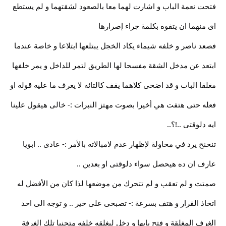
فتحت نعمة الباب و اشارت لهما معا بالصعود لشقتهما و لم يستطع
اى منهما ان يتفوه بكلمة جراء إصرارها
فصعد ناصر و خلفه شيماء يكاد الخجل يبتلعها ابتلاعا و خاصة عندما
ابتعد عن مدخل الشقة مفسحا لها الطريق لتمر للداخل و يمر خلفها
مغلقا الباب و قد اضحى كلاهما يقف كالتائه لا يعرف ما عليه قوله او
فعله حتى هتفت هي أخيرا بصوت مهتز النبرات :- خالى هيقول علينا
ايه دلوقتى ..!؟..
تنحنح يرد في محاولة لإظهار عدم لامبالاته بالأمر :- عادى .. ابويا
عارف ان ده هيحصل سواء دلوقتى او بعدين ..
صمتت و لم تعقب و لم تتحرك من موضعها لذا كان من الأفضل له
اتخاذ القرار و هتف بسرعة :- تصبحى على خير .. و توجه الى احد
الغرف المغلقة و فتح بابها و دخل ليغلقه خلفه متجنبا تلك الغرفة