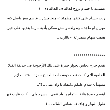
هتسيبه يا حسام يروح لخاله ف الحالة دى .!؟..
ربت حسام على كتفها مطمئنا :- متخافيش .. عاصم بيعز باسل كنه
مهران او ماچد .. دِه ولده و مش ممكن يأذيه .. ربنا يعديها على خير..
هتفت سهام متضرعة :- يااارب ..
****************
تقدم حازم يجلس بجوار حمزة على تلك الأرجوحة فى حديقة الفيلا
الخلفية التى كانت تعد حديقة خاصة لجناح حمزة .. هتف حازم
متنهداً :- سلام عليكم ..كيفك يا واد عمى .. !؟..
ابتسم حمزة هاتفا :- تمام يا واد عمى .. بس جولى .. كنت غايب فين
طول النهار و چاى ف نصاص الليالى ..!؟