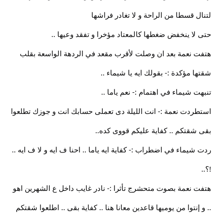
لتنال قسطا من الراحة و لا تغادر فراشها
حتى لا ينخفض ضغطها كالمعتاد مؤخرا و تفقد وعيها ..
هتفت نعمة بعد ان وصلت لأقرب مقعد في الردهة الواسعة بقلب
شقتها مؤكدة :- بقولك ايه يا شيماء ..
تنبهت شيماء في اهتمام :- نعم ياما ..
استطردت نعمة :- انت الليلة دى تعملى حسابك انت و جوزك تطلعوا
بقى شقتكم .. كفاية عليكم قووى كده..
ردت شيماء في اضطراب :- كفاية ايه ياما .. احنا ف ايه و لا ف ايه ..
!؟..
هتفت نعمة بصوت متحشرج تأثرا :- نادر غايب داخل ع الشهرين اهو
.. و إنتوا من يوميها قاعدين معانا هنا .. كفاية بقى .. اطلعوا شقتكم