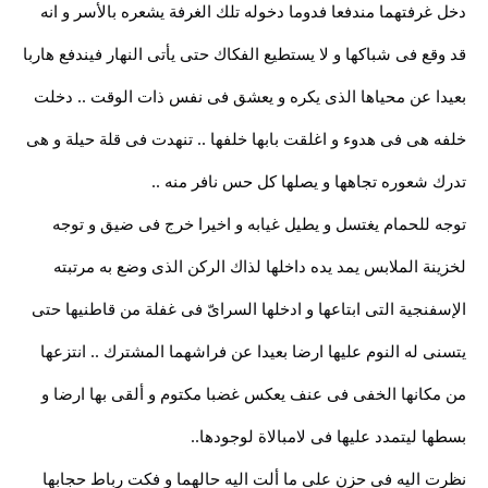
دخل غرفتهما مندفعا فدوما دخوله تلك الغرفة يشعره بالأسر و انه
قد وقع فى شباكها و لا يستطيع الفكاك حتى يأتى النهار فيندفع هاربا
بعيدا عن محياها الذى يكره و يعشق فى نفس ذات الوقت .. دخلت
خلفه هى فى هدوء و اغلقت بابها خلفها .. تنهدت فى قلة حيلة و هى
تدرك شعوره تجاهها و يصلها كل حس نافر منه ..
توجه للحمام يغتسل و يطيل غيابه و اخيرا خرج فى ضيق و توجه
لخزينة الملابس يمد يده داخلها لذاك الركن الذى وضع به مرتبته
الإسفنجية التى ابتاعها و ادخلها السراىّ فى غفلة من قاطنيها حتى
يتسنى له النوم عليها ارضا بعيدا عن فراشهما المشترك .. انتزعها
من مكانها الخفى فى عنف يعكس غضبا مكتوم و ألقى بها ارضا و
بسطها ليتمدد عليها فى لامبالاة لوجودها..
نظرت اليه فى حزن على ما ألت اليه حالهما و فكت رباط حجابها