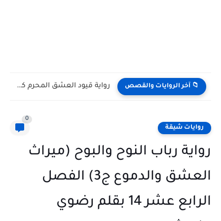
رواية قيود العشق المحرم كاملة وحصرية بقلم يوكا
📁 آخر الروايات والقصص
0
روايات شيقة
رواية رباب النوح والبوح (ميراث
العشق والدموع ج3) الفصل
الرابع عشر 14 بقلم رضوي