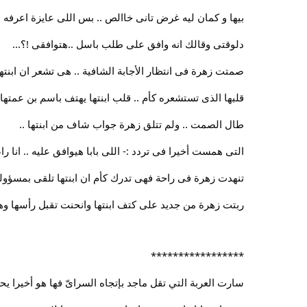
بيها و كمان ليه غرض تانى خاالص .. بس اللى عايزة اعرفه دلو
دلوقتى وقالك انه وافق على طلب باسل ..هتوافقى !؟...
صمتت زهرة فى انتظار الأجابة الشافية .. هى تشعر ان ابنتها
قلبها الذى تستشعره كأم .. قلب ابنتها يهتف باسم بن عمتها و
طال الصمت .. ولم تتلق زهرة جواب شاف من ابنتها ..
التى همست أخيرا فى تردد :- اللى بابا هيوافق عليه .. انا راض
تنهدت زهرة فى راحة فهى تدرك كأم ان ابنتها تلقى بمسؤولية 
ربتت زهرة من جديد على كتف ابنتها وانحنت تقبل رأسها وه
*****************
سارت العربة التي تقل ماجد بإتجاه السراىّ فها هو أخيرا 