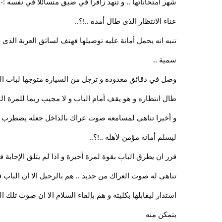
شهر امتحاناتها .. و تنهد زافرا في ضيق متسائلا في نفسه :-
عناء الانتظار الذى طال أمده ..!؟..
تنبه انه يحمل أمانة عليه توصيلها فهتف لسائق العربة الذى
سمية ..
وصل في دقائق معدودة و ترجل من السيارة متوجها لباب الدا
طال انتظاره و هو يقف أمام الباب و لا مجيب ربما للمرة الثا
و أخيرا تناهى لمسامعه صوت عراك بالداخل جعله يضطرب مح
ليسلم أمانة مؤمن لأهله ..!؟..
قرر ان يطرق الباب بقوة لمرة أخيرة و اذا لم يتلق الإجابة
تناهى له صوت العراك من جديد .. هم بالرحيل الا ان الباب ق
استدار ليقابلها بكليته و هم بإلقاء السلام الا ان صوت تلك
يتمكن منه