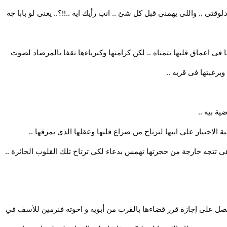
قتى .. واللى يهمنى قبل كل شئ .. انتِ رأيك ايه ..!!؟.. يعنى لو بابا جه
 فى اعماق قلبها تتمناه .. لكن كرامتها وكبرياءها تقفا بالمرصاد لصوت
برغبتها فى قربه ..
ية بيه ..
الاختيار على ابيها لترتاح من صراع قلبها وعقلها الذى يمزقها ..
ى تتجه خارجة من حجرتها تهمس بدعاء لكى ترتاح تلك القلوب الحائرة ..
يحصل على إجازة قرر قضاءها بالقرب من أبويه و اخوته فنرمين للأسف في