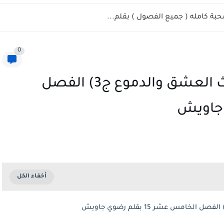
حبة كامله ( جميع الفصول ) بقلم...
0
رواية رباب النوح والبوح (ميراث العشق والدموع ج3) الفصل