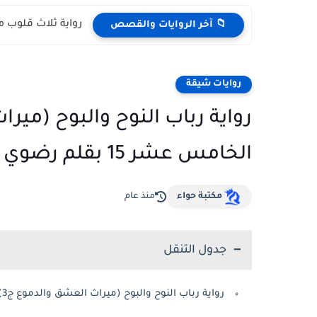
رواية ثلاث قلوب م
📁 آخر الروايات والقصص
روايات شيقة
الخامس عشر 15 بقلم رضوي جاويش
مكتبة حواء
منذ عام
جدول التنقل
رواية رباب النوح والبوح (ميراث العشق والدموع ج3) الفصل الخامس عشر 15 بقلم رضوي جاويش