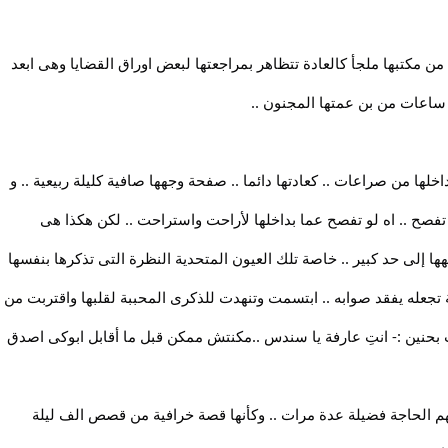
ن مكتبها ملجأ كالعادة تتظاهر بمراجعتها لبعض اوراق القضايا وهى ابعد
 ساعات من بن عمتها المجنون ..
ها من صراعات .. كعادتها دائما .. صفحة وجهها صافية كليلة ربيعية .. و
 لا تفصح .. اه لو تفصح عما بداخلها لأراحت واستراحت .. لكن هكذا هى
إلى حد كبير .. خاصة تلك العيون المتحدية النظرة التى تذكرها بنفسها
 تجعله يفقد صوابه .. ابتسمت وتنهدت للذكرى المحببة لقلبها واقتربت من
بحنين :- انتِ عارفة يا سندس ..مكنتش ممكن قبل ما أقابل ابوكى اصدق
 الحاجة فضيلة عدة مرات .. وكأنها قصة خرافية من قصص الف ليلة