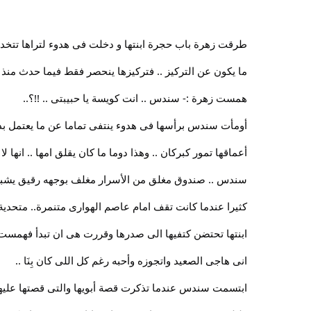
طرقت زهرة باب حجرة ابنتها و دخلت فى هدوء لتراها تتخد م
ما يكون عن التركيز .. فتركيزها ينحصر فقط فيما حدث منذ
همست زهرة :- سندس .. انت كويسة يا حبيبتى .. !!؟..
أومأت سندس برأسها فى هدوء ينتفى تماما عن ما يعتمل بداخل
أعماقها تمور كبركان .. وهذا دوما ما كان يقلق امها .. انها
سندس .. صندوق مغلق من الأسرار مغلف بوجهه رقيق يشبهها 
كثيرا عندما كانت تقف امام عاصم الهوارى متنمرة.. متحدية
ابنتها تحتضن كتفيها الى صدرها وقررت هى ان تبدأ فهمست 
انى هاجى الصعيد واتجوزه وأحبه رغم كل اللى كان بِنَا ..
ابتسمت سندس عندما تذكرت قصة أبويها والتى قصتها عليهم