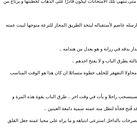
 متى تنتهى تلك الامتحانات ليكون قادرًا على الذهاب لخطبتها و يرتاح من
 ارسله عاصم لأستقباله ليتخذ الطريق المحاز للترعة متوجها لبيت عمته
ر يدقه في رزانة و هو يعدل من هندامه ..
لثة يطرق الباب و لا يفتح احدهم ..
اولا التقهقر للخلف خطوة متسائلا ان كان هذا هو الوقت المناسب
 فسينسحب راحلا و يأت في وقت اخر .. طرق الباب بقوة هذه المرة و
د فُتح فجأة لتطل منه عمته سمية دامعة العينين ..
 الصرخات بالداخل استرعى انتباهه و ما يراه على محيا عمته جعل القلق