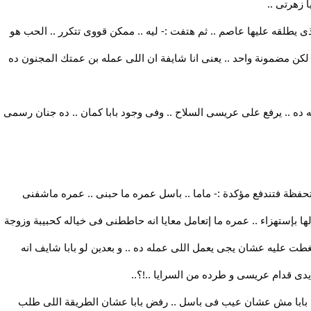
 زهرتى ..
 يطلقه عليها عاصم .. ثم هتفت :- ليه .. ممكن قووى تتكرر .. الحب هو
لكن مضمونة واحد .. يعنى انا شايفة ان اللى عمله بن عمتك المجنون ده
ده .. يرفع على عريسى السلاح .. وفى وجود بابا كمان .. ده جنان رسمى
فظة فتندفع مؤكدة :- ماما .. باسل عمره ما حبنى .. عمره ماشفنى
قولها بإستهزاء .. عمره ما إتعامل معايا انه حاططنى فى خياله كحبيبة وزوجة
طت عليه عشان يجى يعمل اللى عمله ده .. و بعدين لو بابا شايف انه
ى قدام عريسى و طرده من السرايا ..!؟..
 بابا مش عشان عيب فى باسل .. رفض بابا عشان الطريقة اللى طلب