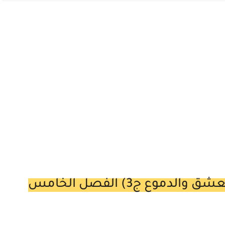
رواية رباب النوح والبوح (ميراث العشق والدموع ج3) الفصل الخامس