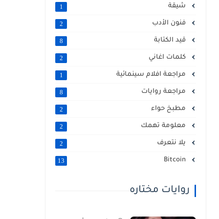
شيقة
1
فنون الأدب
2
قيد الكتابة
8
كلمات اغاني
2
مراجعة افلام سينمائية
1
مراجعة روايات
8
مطبخ حواء
2
معلومة تهمك
2
يلا نتعرف
2
Bitcoin
13
روايات مختاره