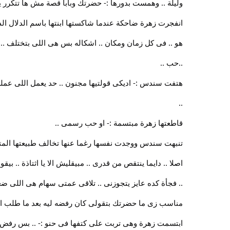
وليلة .. وهمست بدورها :- حضرتك وبابا قصة مش ها تتكرر يا
انفجرت زهرة ضاحكة عندما شاكستها ابنتها باسم الدلال الذى
هو .. فى كل زمان ومكان .. اشكاله بس هى اللى بتختلف .. 
..حب ..
هتفت سندس :- اديكى قولتيها مجنون .. حد يعمل اللى عمله 
..
قاطعتها زهرة مبتسمة :- او حب رسمى ..
تنبهت سندس ووجدت نفسها رغما عنها تخالف طبيعتها المتح
اصلا .. دايما ينتقص من قدرى .. مبيقليش الا يا اثتاذة .. بي
.. فجأة كده عايز يتجوزنى .. تلاقى عمتى سهام هى اللى ضغ
مناسب زى ما حضرتك بتقولى كان رفضه ليه بعد ما طلب ايد
ابتسمت زهرة وهى تربت على كتفها فى حنو :- .. بس رفض