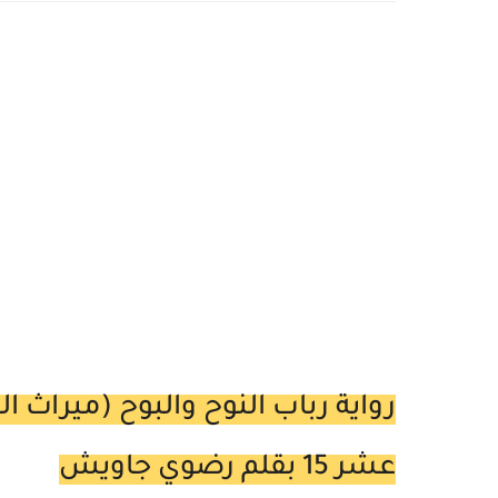
عشر 15 بقلم رضوي جاويش