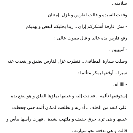
سلامته .
وقفت السيدة و قالت لفارس و غزل بإمتنان :
- مش عارفة أتشكركم إزاى .. ربنا يخليكم لبعض و يهنيكم .
رفع فارس يده عاليا و قال بصوت عالى :
- آميييين .
وصلت سيارة المطافئ .. فنظرت غزل لفارس بضيق و إبتعدت عنه
سيرا .. أوقفها بمكر متألما :
- آآآآآآه .
إستوقفها تألمه .. فعادت إليه و عينيها يملؤها القلق و هو يضع يده
على كتفه من الخلف .. أدارته و تطلعت لمكان ألمه حتى جحظت
عينيها و هى ترى حرق خفيف و ملتهب بشدة .. فهزت رأسها بيأس و
قالت و هى تدفعه نحو سيارته :