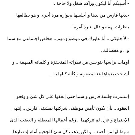
- أسيبكم أنا ليكون وراكم شغل ولا حاجة .
جذبها فارس من يدها و أجلسها بجواره مرة أخرى و هو يطالعها
بنظرات نهمة و قال بنبرة آمرة :
- ﻷ خليكى .. أنا عاوزك فى موضوع مهم .. هخلص إجتماعى مع سما
و .. و هفضالك .
أومأت برأسها بتوجس من نظراته المتحفزة و كلماته المبهمة .. و
أشاحت بعيناها عنه بصعوبة و كأنه كبلها به ...
إستمرت جلسة فارس و سما حتى إتفقوا على كل شئ و وقعوا
العقود .. بأن يكون تأمين موظفى شركتها بمشفى فارس .. إنتهى
الإجتماع و غزل لم تتركهما .. رغم أعمالها المعطلة و الغضب الذى
سيطالها من أحمد .. و لكن يذهب كل شئ للجحيم أمام إنتصارها