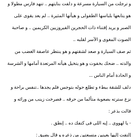
و ترجلت من السيارة مسرعة و دلفت بنايتهم .. تنهد فارس مطولا و
هو يتابعها بلباسها الطفولى و هيأتها المثيرة .. لم يعد يقوى على
الصبر و يريد إقتناء ذات الحجرين الفيروزيين الكريمين .. و صاحبة
الصوت المغوى و الآسر لقلبه ..
ثم صف السيارة و صعد لشقتهم و هو ينتظر عاصفة الغضب من
والدته .. ضحك بخفوت و هو يتخيل هيأته المرتعدة أمامها و الشرسة
و الحادة أمام الناس ...
دلف للشقة ببطء و تطلع حوله بتوجس فلم يجدها ..تنفس براحة و
نزع سترته بصعوبة متألما من حرقه .. فصرخت زينب من ورائه و
قالت بذعر :
- يا لهووى .. إيه اللى فى كتفك ده .. إنطق .
إلتفت إليها بعينين متسعتين من ذعره و قال بضيق :