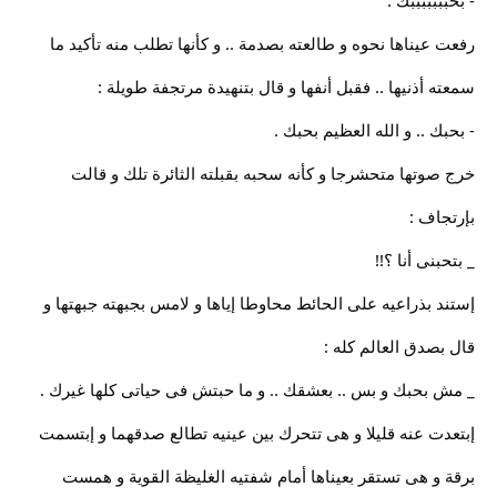
- بحبببببببك .
رفعت عيناها نحوه و طالعته بصدمة .. و كأنها تطلب منه تأكيد ما
سمعته أذنيها .. فقبل أنفها و قال بتنهيدة مرتجفة طويلة :
- بحبك .. و الله العظيم بحبك .
خرج صوتها متحشرجا و كأنه سحبه بقبلته الثائرة تلك و قالت
بإرتجاف :
_ بتحبنى أنا ؟!!
إستند بذراعيه على الحائط محاوطا إياها و لامس بجبهته جبهتها و
قال بصدق العالم كله :
_ مش بحبك و بس .. بعشقك .. و ما حبتش فى حياتى كلها غيرك .
إبتعدت عنه قليلا و هى تتحرك بين عينيه تطالع صدقهما و إبتسمت
برقة و هى تستقر بعيناها أمام شفتيه الغليظة القوية و همست