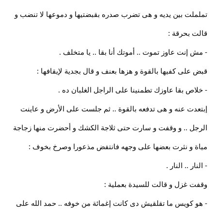
تململت بين يديه و هى تضرب صدره بقبضتيها و دموعها لا تنضب و
قالت بحرقة :
- مش إنت عاوز تموت .. أموتك أنا بقا .. يا متخلف .
قبض على كفيها بالقوة و هزها بعنف و قال بجدية لإيقافها :
- خلاص بقا عاوزك تطمنينا على الراجل الغلبان ده .
إبتعدت عنه و هى تدفعه بالقوة .. ثم جلست على الأرض و عاينت
الرجل .. و وقفت و سارت حتى ثلاجة الكشك و أحضرت منها زجاجة
مياة و نثرت بعضها على وجهه فانتفض مذعورا وصرخ بخوف :
- النار .. النار .
وقفت غزل و قالت للسيدة بعملية :
- هو كويس ما تقلقيش دى كانت إغمائة من خوفه .. حمد الله على