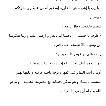
- يا رب يا إبنى .. هو أنا عاوزة إيه غير أطمن عليكم و أشوفكم
كويسين .
إبتسم بخفوت و قال برفق :
- عارف يا حبيبتى .. إدعيلنا إنتى بس و إرضى علينا و ربنا هيكرمنا
من وسع .. يالا تصبحى على خير .
ربتت على ذراعيه و قالت بحنو :
- و إنت من أهل الخير .. لو إحتاجت حاجة إنده عليا .
أومأ برأسه إليها و قبل كفها و توجه ناحية غرفته و دلفها بهدوء
مبتسما بإنتشاء و هو يتذكر لحظاته مع مجنونته الجميلة .. و يدعو
الله بداخله أن يقرب البعيد ...