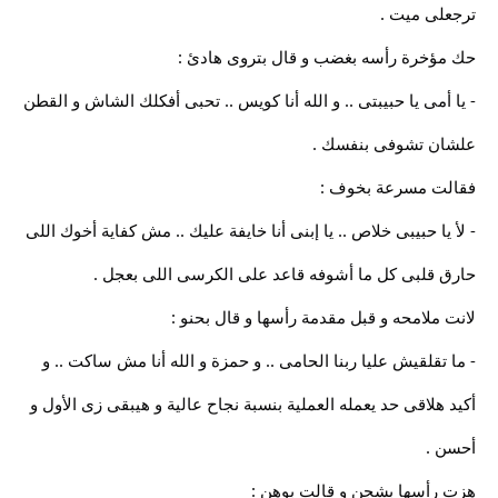
ترجعلى ميت .
حك مؤخرة رأسه بغضب و قال بتروى هادئ :
- يا أمى يا حبيبتى .. و الله أنا كويس .. تحبى أفكلك الشاش و القطن
علشان تشوفى بنفسك .
فقالت مسرعة بخوف :
- ﻷ يا حبيبى خلاص .. يا إبنى أنا خايفة عليك .. مش كفاية أخوك اللى
حارق قلبى كل ما أشوفه قاعد على الكرسى اللى بعجل .
لانت ملامحه و قبل مقدمة رأسها و قال بحنو :
- ما تقلقيش عليا ربنا الحامى .. و حمزة و الله أنا مش ساكت .. و
أكيد هلاقى حد يعمله العملية بنسبة نجاح عالية و هيبقى زى الأول و
أحسن .
هزت رأسها بشجن و قالت بوهن :