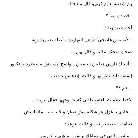
زم شفتيه بعدم فهم و قال متعجبا :
- قصدك إيه ؟!
أجابته ببديهية :
- لأنه مش هاييجى الشغل النهاردة .. أصله تعبان شوية .
ضحك ضحكة عالية و قال بهزل :
- أستاذ فارس هنا من ساعتين .. واضح إنك مش مسيطرة يا دكتور .
إستشاطت نظراتها و قالت بإندهاش غاضب :
_ نعم ؟!!
لاحظ علامات الغضب التى كست وجهها فقال بتريث :
_ عادى يا غزل هو شكله مش تعبان و لا حاجة .. ماتقلقيش .
تجاهلت حديث راغب و قالت بتوعد :
- مشيت اللى فى دماغك برضه .. ماشى يا فارس .