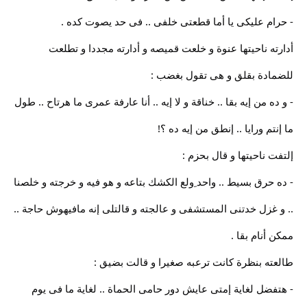
- حرام عليكى يا أما قطعتى خلفى .. فى حد يصوت كده .
أدارته ناحيتها عنوة و خلعت قميصه و أدارته مجددا و تطلعت
للضمادة بقلق و هى تقول بغضب :
- و ده من إيه بقا .. خناقة و لا إيه .. أنا عارفة عمرى ما هرتاح .. طول
ما إنتم ورايا .. إنطق من إيه ده ؟!
إلتفت ناحيتها و قال بحزم :
- ده حرق بسيط .. واحد ِولع الكشك بتاعه و هو فيه و خرجته و خلصنا
.. و غزل خدتنى المستشفى و عالجته و قالتلى إنه مافيهوش حاجة ..
ممكن أنام بقا .
طالعته بنظرة كانت ترعبه صغيرا و قالت بضيق :
- هتفضل لغاية إمتى عايش دور حامى الحماة .. لغاية ما فى يوم