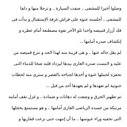
وصلوا أخيرا للمشفى .. صفت السيارة .. و ترجلا منها و دلفا
للمشفى .. أجلسته عنوة على فراش غرفة الإستقبال و بدأت فى
فك أزرار قميصه واحدا تلو الآخر بقوة مصطنعة أمام عطره و
إنكشاف صدره أمامها ...
لم يقل حاله عنها .. و هى قريبة منه لهذا الحد و تنزع قميصه من
عليه و لامست صدره العارى بيدها ليزداد قلبه ضخا للدماء التى
تحفزه لحملها عنوة و أخذها لجناحه بالقصر و سترى منه لحظات
جنونية لم تعهدها و لم يعهدها أحد من قبل ...
تم تطهير الحرق و وضعت له دهانات و ضمادة .. و غزل تقف أمامه
مرتبكة من جسده الرياضى العارى أمامها .. و هو مستمتع بخجلها
التى تخفيه وراء عبوسها .. ما أن إنتهت حتى نزعت قفازيها و