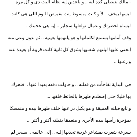
- مالك بتبصلى كده ليه .. و باعدين إيه نظام البت دى و كل مرة
لبسها بيخف .. ﻷ و كنت مبسوط إنت بقميص النوم اللى هى كانت
لبساه لحضرتك و عمال تولعلها سجاير .. إيه هى عجبتك .
وقف أمامها يستمع لكلماتها و هو يلتهمها بعينيه .. ثم بدون وعى منه
إنحنى عليها ليلتهم شفتيها بشوق كل ثانية كانت قريبة أو بعيدة عنه
و رغبها ..
فى البداية تفاجأت من فعلته .. و حاولت دفعه بعيدا عنها .. فتحرك
بها قليلا حتى إصطدم ظهرها بالحائط خلفها ...
و تابع قبلته العميقة و هو يكبل ذراعيها خلف ظهرها بيده و متمسكا
بمؤخرة رأسها بيده الأخرى و متعمقا بقبلته أكثر و أكثر ...
بسرعة شعرت بمشاعر غريبة تجذبها إليه .. إلى عالمه .. بسحر لم