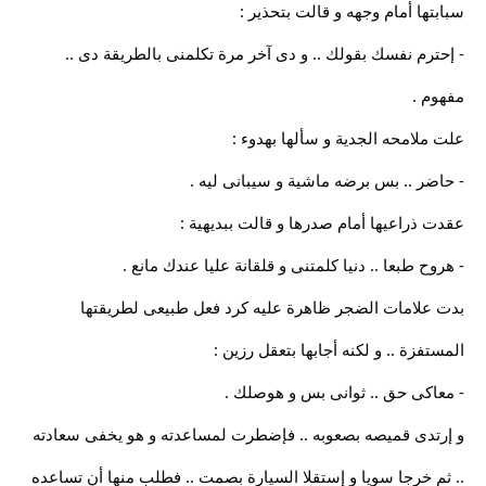
سبابتها أمام وجهه و قالت بتحذير :
- إحترم نفسك بقولك .. و دى آخر مرة تكلمنى بالطريقة دى ..
مفهوم .
علت ملامحه الجدية و سألها بهدوء :
- حاضر .. بس برضه ماشية و سيبانى ليه .
عقدت ذراعيها أمام صدرها و قالت ببديهية :
- هروح طبعا .. دنيا كلمتنى و قلقانة عليا عندك مانع .
بدت علامات الضجر ظاهرة عليه كرد فعل طبيعى لطريقتها
المستفزة .. و لكنه أجابها بتعقل رزين :
- معاكى حق .. ثوانى بس و هوصلك .
و إرتدى قميصه بصعوبه .. فإضطرت لمساعدته و هو يخفى سعادته
.. ثم خرجا سويا و إستقلا السيارة بصمت .. فطلب منها أن تساعده