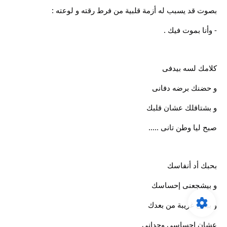
بصوت قد يسبب له أزمة قلبية من فرط رقته و لوعته :
- وأنا بموت فيك .
كلامك لسه بيدفى
و حضنك برضه دفانى
و بشتاقلك عشان قلبك
صبح ليا وطن تانى .....
بحبك أد أنفاسك
و بيشجعنى إحساسك
و ببقى غريبة من بعدك
عشان إحساسى وحدانى