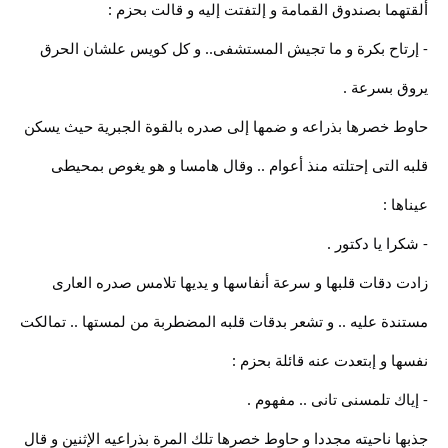
ألقتهما بصندوق القمامة و إلتفتت إليه و قالت بحزم :
- إرتاح بكرة و ما تجيش المستشفى.. و كل كويس علشان الحرق
يروق بسرعة .
حاوط خصرها بذراعه و ضمها إلى صدره بالقوة الجبرية حيث يسكن
قلبه التى إحتلته منذ أعوام .. وقال هامسا و هو يغوص بمحيطى
عيناها :
- شكرا يا دكتور .
زادت دقات قلبها و سرعة أنفاسها و يديها تلامس صدره العارى
مستندة عليه .. و تشعر بدقات قلبه المضطربة من لمستها .. تمالكت
نفسها و إبتعدت عنه قائلة بحزم :
- إياك تلمسنى تانى .. مفهوم .
جذبها ناحيته مجددا و حاوط خصرها تلك المرة بذراعيه الإثنين و قال