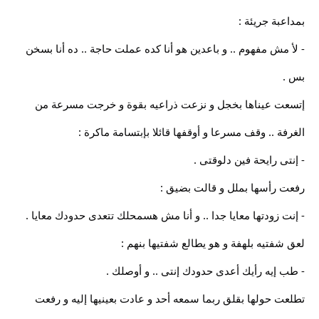
بمداعبة جريئة :
- لأ مش مفهوم .. و باعدين هو أنا كده عملت حاجة .. ده أنا بسخن
بس .
إتسعت عيناها بخجل و نزعت ذراعيه بقوة و خرجت مسرعة من
الغرفة .. وقف مسرعا و أوقفها قائلا بإبتسامة ماكرة :
- إنتى رايحة فين دلوقتى .
رفعت رأسها بملل و قالت بضيق :
- إنت زودتها معايا جدا .. و أنا مش هسمحلك تتعدى حدودك معايا .
لعق شفتيه بلهفة و هو يطالع شفتيها بنهم :
- طب إيه رأيك أعدى حدودك إنتى .. و أوصلك .
تطلعت حولها بقلق ربما سمعه أحد و عادت بعينيها إليه و رفعت