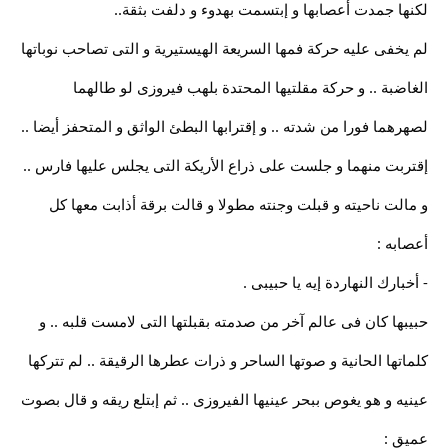
لكنها جمدت أعصابها و إبتسمت بهدوء و دلفت بثقة..
لم يخفى عليه حركة فمها السريعة الهيستيرية و التى تصاحب نوباتها
الغاضبة .. و حركة مقلتيها المحتدة بلهب فيروزى لو طالهما
لصهرهما فورا من شدته .. و إقترابها البطئ الواثق و المتحفز أيضا ..
إقتربت منهما و جلست على ذراع الأريكة التى يجلس عليها فارس ..
و مالت ناحيته و قبلت وجنته مطولا و قالت برقة أذابت معها كل
أعصابه :
- أخبارك النهاردة إيه يا حبيبى .
حبيبها كان فى عالم آخر من صدمته بقبلتها التى لامست قلبه .. و
كلماتها الحانية و صوتها الساحر و ذرات عطرها الرقيقة .. لم تتركها
عينيه و هو يغوص ببحر عينيها الفيروزى .. ثم إبتلع ريقه و قال بصوت
عميق :