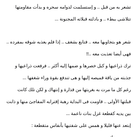
تشعر به من قبل .. و إستسلمت لدوامه سحره و بدأت مقاومتها
تتلاشى ببطء .. و بادلته قبلاته المجنونة ...
شعر هو بتجاوبها معه .. فتابع بشغف .. إذا فلم يعذبه شوقه بمفرده ..
فهى أيضا تعذبت معه ..!!
ترك ذراعيها و كبل خصرها و ضمها إليه أكثر .. فرفعت ذراعيها و
جذبته من ياقة قميصه إليها و هى تندفع بقوة وراء شغفها ...
رغم كل ما مرت به بغربتها من قذارة و إنتهاك و لكن تلك كانت
قبلتها الأولى .. قاومت فى البداية رهبة إقترابه المفاجئ منها و ذابت
بين يديه كقطعة غزل بنات ناعمة ...
إبتعد عنها قليلا و همس على شفتيها بأنفاس متقطعة :