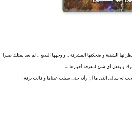
تها الشقية و ضحكتها المشرقة .. و وجهها البديع .. لم يعد يمتلك صبرا
حرك و يفعل أى شئ لمعرفة أخبارها ...
حت له سالى التى ما أن رأته حتى سبلت عيناها و قالت برقة :