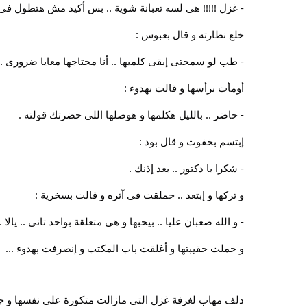
- غزل !!!!! هى لسه تعبانة شوية .. بس أكيد مش هتطول فى أ
خلع نظارته و قال بعبوس :
- طب لو سمحتى إبقى كلميها .. أنا محتاجها معايا ضرورى .. 
أومأت برأسها و قالت بهدوء :
- حاضر .. بالليل هكلمها و هوصلها اللى حضرتك قولته .
إبتسم بخفوت و قال بود :
- شكرا يا دكتور .. بعد إذنك .
و تركها و إبتعد .. حملقت فى آثره و قالت بسخرية :
- و الله صعبان عليا .. بيحبها و هى متعلقة بواحد تانى .. يالا 
و حملت حقيبتها و أغلقت باب المكتب و إنصرفت بهدوء ...
دلف مهاب لغرفة غزل التى مازالت متكورة على نفسها و ج