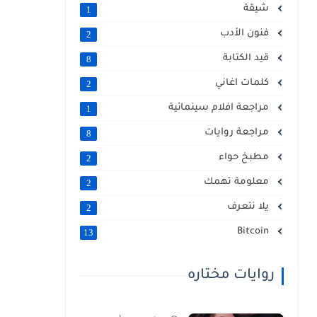
شيقة
1
فنون الأدب
2
قيد الكتابة
8
كلمات اغاني
2
مراجعة افلام سينمائية
1
مراجعة روايات
8
مطبخ حواء
2
معلومة تهمك
2
يلا نتعرف
2
Bitcoin
13
روايات مختاره