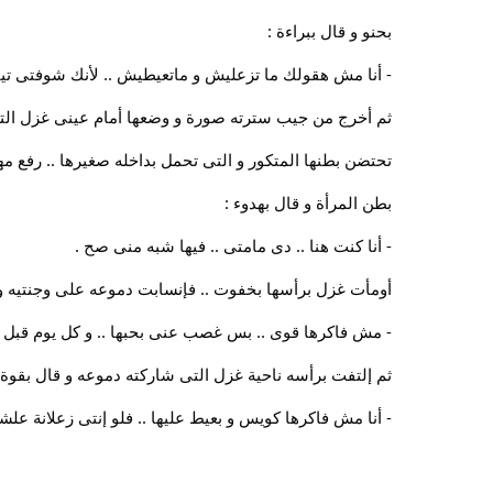
بحنو و قال ببراءة :
- أنا مش هقولك ما تزعليش و ماتعيطيش .. لأنك شوفتى تيت
ثم أخرج من جيب سترته صورة و وضعها أمام عينى غزل التى ت
تحتضن بطنها المتكور و التى تحمل بداخله صغيرها .. رفع مه
بطن المرأة و قال بهدوء :
- أنا كنت هنا .. دى مامتى .. فيها شبه منى صح .
أومأت غزل برأسها بخفوت .. فإنسابت دموعه على وجنتيه و قا
- مش فاكرها قوى .. بس غصب عنى بحبها .. و كل يوم قبل ما أن
ثم إلتفت برأسه ناحية غزل التى شاركته دموعه و قال بقوة
- أنا مش فاكرها كويس و بعيط عليها .. فلو إنتى زعلانة علشا