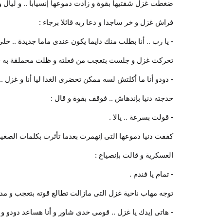
ضغطت غزل شفتيها بقوة و زادت دموعها إنسيابا .. و ليال و د
فراش غزل و خر ساجدا و دعا ربه قائلا برجاء :
- يا رب .. أنا بطلب منك دايما يكون عندى ماما جديدة .. 
تحركت غزل و جلست بتعجب من فعلته و ظلت محملقة به حتى 
- دودو أنا ما أكلتش لسه ممكن تحضرى الغدا ليا أنا و غزل .
حدجته دنيا بإندهاش .. فوقف بقوة و قال :
- قولت بسرعة .. يالا .
كففت دنيا دموعها التى إنهمرت بعدما تأثرت بكلمات الصغير و
العسكرية و قالت بإنصياع :
- تمام يا فندم .
توجه مهاب ناحية غزل التى مازالت تطالع قوته بتعجب و مد يد
- هاتى إيدك يا غزل .. قومى خدى شاور و أنا هساعد دودو و 