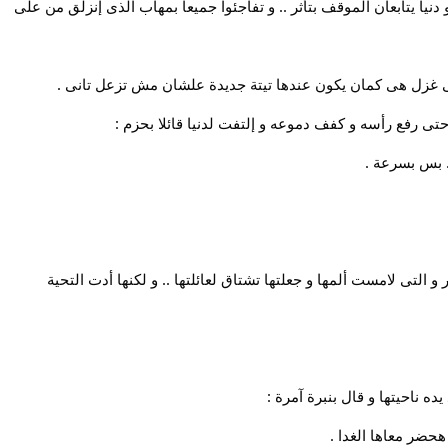
نيا يتابعان الموقف بتأثر .. و تفاجئوا جميعا بمهاب الذى إنزلق من على
خلى غزل هى كمان يكون عندها تيتة جديدة علشان مش تزعل تانى .
رفع رأسه و كفف دموعه و إلتفت لدنيا قائلا بحزم :
. بس بسرعة .
 التى لامست ألمها و جعلتها تشتاق لعائلتها .. و لكنها أدت التحية
ه ناحيتها و قال بنبرة آمرة :
هحضر معاها الغدا .