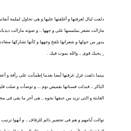
دلفت ليال لغرفتها و أغلقتها عليها و هى تحاول لملمة أنفا
مازالت تشعر بملمسها على و جهها .. و صوته مازالت ذبذباته 
يدور من حولها و شعراتها تلفح وجهها و كأنها تشاركها سع
_ بحبك قوى .. والله بموت فيك .
بينما دلفت غزل غرفتها أيضا بعدما إطمأنت على رأفة و أعط
الباكر .. فبدلت فستانها بقميص نوم ... و توضأت و صلت قليلا
العابثة و التى تزيد من حنقها نحوه .. هى آخر ما بقى فى مخي
توالت أيامهم و هم فى تحضير دائم للزفاف .. و أنهوا ترتيب