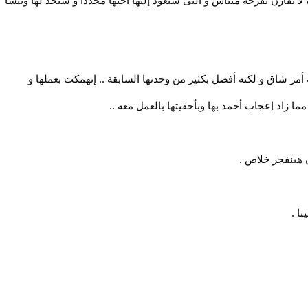
لا تقارن بفرحة ميناس و التى ستعود إليها اختها مجددا و ستجد لها ونيسا
أمر شاق و لكنه أفضل بكثير من وحدتها السابقة .. إنهمكت بعملها و
مما زاد إعجاب أحمد بها وبأحقيتها بالعمل معه ..
ن هينفجر خلاص .
ا .