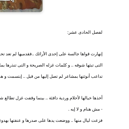
لفصل الحادى عشر:
إنهارت قواها جالسة على إحدى الأرائك ..فقدميها لم تعد تحم
التى تبثها شوقه .. و كلمات غزله الصريحة و التى تنذرها ب
تداعب أنوثتها بمشاعر لم تصل إليها من قبل .. إبتسمت و هى 
أخذها خيالها لأحلام وردية دافئة .. بينما وقفت غزل تطالع شرو
- مش هنام و لا إيه .
فزعت ليال منها .. ووضعت يدها على صدرها و عنفتها بهدوء ق