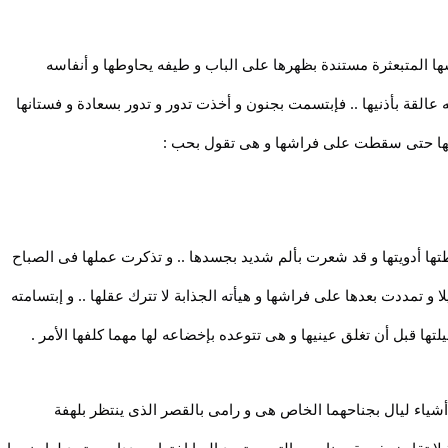
سها المتبعثرة مستندة بظهرها على الباب و طيفه يحاوطها و أنفاسه
عالقة بأذنيها .. فإبتسمت بجنون و أخذت تدور و تدور بسعادة و فستانها
ادتها حتى سقطت على فراشها و هى تقول بحب :
تها أدويتها و قد شعرت بألم شديد بجسدها .. و تذكرت عملها فى الصباح
 و تمددت بعدها على فراشها و هيأته الجذابة لا تترك عقلها .. و إبتسامته
لتها قبل أن تغلق عينيها و هى تتوعده بإخضاعه لها مهما كلفها الأمر .
 أشياء ليال بجناحهما الخاص هى و رامى بالقصر الذى ينتظر بلهفة