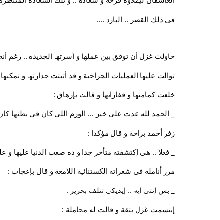
العاشقان ليملأوه فرحة و سعادة .. و تلك السعادة المنتظرة 
فى ذلك القصر .. البارد ....
حاولت غزل أن توفق بين عملها و أسرتها الجديدة .. رغم أنه 
توالت عليها العمليات الجراحية و قد أثبتت جدارتها و تمكنها 
خلعت كمامتها و قفازاتها و قالت بإرهاق :
_ الحمد لله عدت على خير ... الورم اللى كان فى بطنها كا
زفر أحمد براحة و قال مؤكدا :
_ فعلا .. هى إكتشفته متأخر جدا و ده صعب الدنيا عليها و علين
مرر أنامله فى شعراته الكستنائية اللامعة و قال بإعجاب :
_ بس إنتى إيه .. إيديكى تتلف بحرير .
إبتسمت غزل بثقة و قالت له مجاملة :