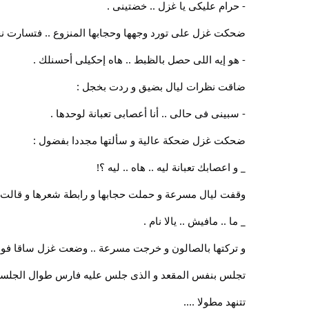
- حرام عليكى يا غزل .. خضتينى .
ضحكت غزل على تورد وجهها وحجابها المنزوع .. فتسارت نح
- هو إيه اللى حصل بالظبط .. هاه إحكيلى أحسنلك .
ضاقت نظرات ليال بضيق و ردت بخجل :
- سبينى فى حالى .. أنا أعصابى تعبانة لوحدها .
ضحكت غزل ضحكة عالية و سألتها مجددا بفضول :
_ و اعصابك تعبانة ليه .. هاه .. ليه ؟!
وقفت ليال مسرعة و حملت حجابها و رابطة شعرها و قالت ب
_ ما .. مافيش .. يالا نام .
و تركتها بالصالون و خرجت مسرعة .. وضعت غزل ساقا فوق الأ
تجلس بنفس المقعد و الذى جلس عليه فارس طوال الجلسة .. 
تتنهد مطولا ....