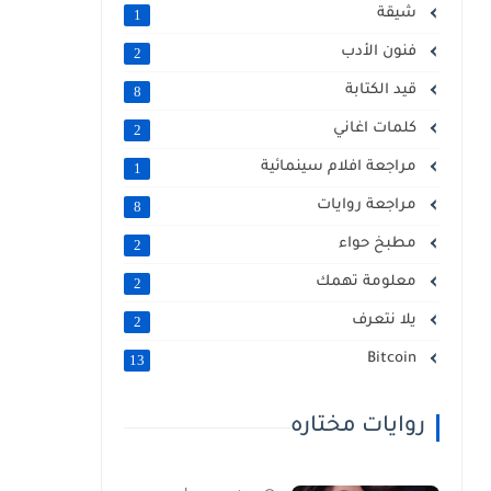
شيقة
1
فنون الأدب
2
قيد الكتابة
8
كلمات اغاني
2
مراجعة افلام سينمائية
1
مراجعة روايات
8
مطبخ حواء
2
معلومة تهمك
2
يلا نتعرف
2
Bitcoin
13
روايات مختاره