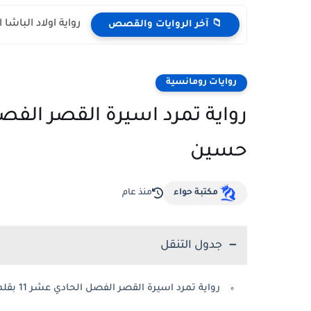
رواية اولاد الباشا الفصل الر
📁 آخر الروايات والقصص
روايات رومانسية
حسين
مكتبة حواء
منذ عام
جدول التنقل
رواية تمرد اسيرة القصر الفصل الحادي عشر 11 بقلم ياسمين ابو حسين