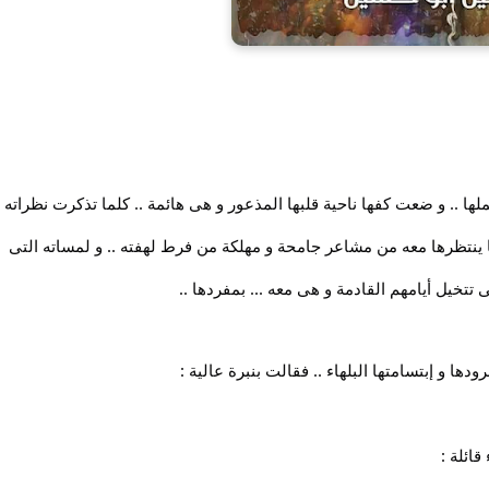
لها .. و ضعت كفها ناحية قلبها المذعور و هى هائمة .. كلما تذكرت نظراته
ما ينتظرها معه من مشاعر جامحة و مهلكة من فرط لهفته .. و لمساته التى
تتخيل أيامهم القادمة و هى معه ... بمفردها ..
دها و إبتسامتها البلهاء .. فقالت بنبرة عالية :
ائلة :