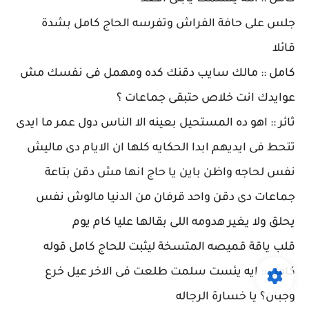
جلس على حافة الفراش وتفرسه الحاج كامل بشدة
قائلا
كامل :: مالك سايب دقنك كده ومهمل فى نفسك مش
عوايدك انت خلاص حتبقى جماعات ؟
ثائر :: اهو ده المستحيل بعينه الا الناس دول عمر ما ايدى
تتحط فى ايديهم ابدا الحكايه كلها ان الايام دى ماليش
نفس لحاجه واظن باين يا حاج انها مش دقن بتاعة
جماعات دى دقن واحد قرفان من الدنيا مالوش نفس
يحلق ولا يغير هدومه اللى بقالها عليا كام يوم
قلب ياقة قميصه المتسخة ليثبت للحاج كامل قوله
كامل :: ايه يئست سلمت طلعت فى الاخر عيل خرع
وجبان؟ يا خسارة الرجاله