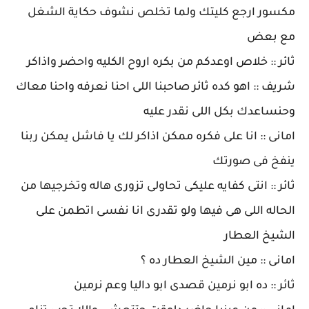
مكسور ارجع كليتك ولما تخلص نشوف حكاية الشغل
مع بعض
ثائر :: خلاص اوعدكم من بكره اروح الكليه واحضر واذاكر
شريف :: اهو كده ثائر صاحبنا اللى احنا نعرفه واحنا معاك
وحنساعدك بكل اللى نقدر عليه
امانى :: انا على فكره ممكن اذاكر لك يا فاشل يمكن ربنا
ينفخ فى صورتك
ثائر :: انتى كفايه عليكى تحاولى تزورى هاله وتخرجيها من
الحاله اللى هى فيها ولو تقدرى انا نفسى اتطمن على
الشيخ العطار
امانى :: مين الشيخ العطار ده ؟
ثائر :: ده ابو نرمين قصدى ابو داليا وعم نرمين