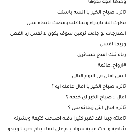
وحدها اتجه نحوها
ثائر :: صباح الخير يا انسه باسنت
نظرت اليه بازدراء وتجاهلته ومضت باتجاه مبنى
المدرجات لو جاءت نرمين سوف يكون لا نفس رد الفعل
وربما اقسى
رباه تلك افدح خسائرى
#ارواح_هائمة
التقى امال فى اليوم التالى
ثائر :: صباح الخير يا امال عامله ايه ؟
امال :: صباح الخير اى خدمه ؟
ثائر :: امال انتى زعلانه منى ؟
تاملته جيدا لقد تغير كثيرا ذقنه اصبحت كثيفة وبشرته
شاحبة وتحت عينيه سواد ينم على انه لا ينام تقريبا ويبدو