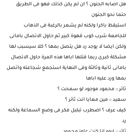
هل اصابه الجنون ؟ ان لم يكن كذلك فهو فى الطريق
حتما نحو الجنون
استيقظ باكرا ولكنه لم يشعر بالرغبة فى الذهاب
للجامعة شرب كوب قهوة كبير ثم حاول الاتصال بامانى
ولكن ايضا لا يوجد رد هل يتصل بمها ؟ كلا سيسبب لها
مشكلة كبرى ربما قتلها اباها هذه المرة حاول الاتصال
بامانى ثانية وثالثة وفى النهاية استجمع شجاعته واتصل
بمها ورد عليه اباها
ثائر :: محمود موجود لو سمحت ؟
سعيد :: مين معايا انت ثائر ؟
كيف عرف ؟ اضطرب تبلبل فكر فى وضع السماعة ولكنه
رد
ثائر :: ايوه انا كنت عاوز محمود