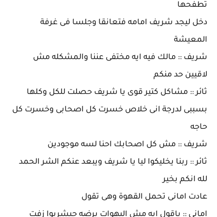
تطفحها
دخل ليجد شريف امامه فتعانقا وجلسا فى غرفة
المعيشة
شريف :: مالك فيه ايه مختفى عننا والمشكله مش
لاقيين حد منكم
ثائر :: مشاكل كتير قوى يا شريف حصلت للكل وكلها
بسببى لدرجة انى خلاص خسرت كل اصحابى وخسرت كل
حاجه
شريف :: مش كل اصحابك احنا لسه موجودين
ثائر :: ربنا يخليكوا ليا يا شريف ويبعد عنكم الشر الحمد
لله انكم بخير
عادت امانى تحمل القهوة وهى تقول
امانى :: باقول ايه مش البهوات برضه حيشربوا زفت