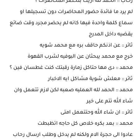
رحاب :: الحمد لله ازيك بتحضر المحاضرات ؟
لم يرد ما فائدة حضور المحاضرات دون تسجيلها او
سماع كلمة واحدة فيها كانه لم يحضر مجرد وقت ضائع
يقضيه داخل المدرج
ثائر :: عن اذنكم حاقف بره مع محمد شويه
خرج مع محمد يبحثان عن البوفيه لشرب القهوة
محمد :: دى مها حتاكل زمارة رقبتك كنت غطسان فين ؟
ثائر :: معلش شوية مشاكل ايه الاخبار
محمد :: الحمد لله العمليه صعبه لكن لازم تتعمل وان
شاء الله تتم على خير
ثائر :: ان شاء الله وحتتعمل امتى
محمد :: بعد بكره خلاص كل حاجه اتظبطت
عادوا الى حجرة الام ولكنه لم يدخل وطلب ارسال رحاب