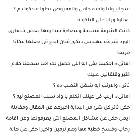
سجاير وانا واحده حامل والمفروض تخلوا عندكوا دم ؟
تعالوا ورايا على البلكونه
كانت الشرفة فسيحة ومضاءة جيدا وبها بعض قصارى
الورد شريف مهندس ديكور فنان ابدع فى جعلها مكانا
مريحا
امانى :: احكيلنا بقى ايه اللى حصل لك احنا سمعنا كلام
كتير وقلقانين عليك
ثائر :: والارنب ايه شغل النصب ده ؟
امانى :: ارنب فى عينك اتكلم يا واد سبت المصنع ليه ؟
حكى ثائر كل شئ من البداية اخبرهم عن المقال ومقابلة
ايمن حكى عن مشاكل المصنع التى يعرفونها وعن اقامة
رحاب وفسخ خطبة مها وعم نرمين واخيرا حكى عن هالة