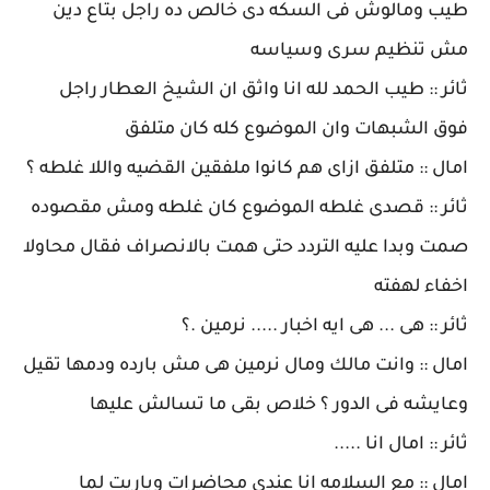
طيب ومالوش فى السكه دى خالص ده راجل بتاع دين
مش تنظيم سرى وسياسه
ثائر :: طيب الحمد لله انا واثق ان الشيخ العطار راجل
فوق الشبهات وان الموضوع كله كان متلفق
امال :: متلفق ازاى هم كانوا ملفقين القضيه واللا غلطه ؟
ثائر :: قصدى غلطه الموضوع كان غلطه ومش مقصوده
صمت وبدا عليه التردد حتى همت بالانصراف فقال محاولا
اخفاء لهفته
ثائر :: هى ... هى ايه اخبار ..... نرمين .؟
امال :: وانت مالك ومال نرمين هى مش بارده ودمها تقيل
وعايشه فى الدور ؟ خلاص بقى ما تسالش عليها
ثائر :: امال انا .....
امال :: مع السلامه انا عندى محاضرات وياريت لما