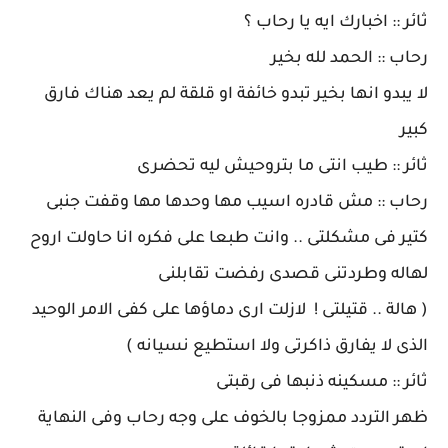
ثائر :: اخبارك ايه يا رحاب ؟
رحاب :: الحمد لله بخير
لا يبدو انها بخير تبدو خائفة او قلقة لم يعد هناك فارق
كبير
ثائر :: طيب انتى ما بتروحيش ليه تحضرى
رحاب :: مش قادره اسيب مها وحدها مها وقفت جنبى
كتير فى مشكلتى .. وانت طبعا على فكره انا حاولت اروح
لهاله وطردتنى قصدى رفضت تقابلنى
( هالة .. قتيلتى ! لازلت ارى دماؤها على كفى الامر الوحيد
الذى لا يفارق ذاكرتى ولا استطيع نسيانه )
ثائر :: مسكينه ذنبها فى رقبتى
ظهر التردد ممزوجا بالخوف على وجه رحاب وفى النهاية