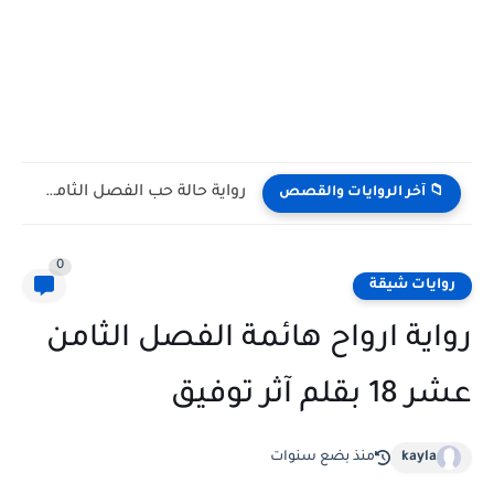
رواية حالة حب الفصل التاسع 9 بقلم مريم محمود
📁 آخر الروايات والقصص
0
روايات شيقة
رواية ارواح هائمة الفصل الثامن
عشر 18 بقلم آثر توفيق
kayla
منذ بضع سنوات