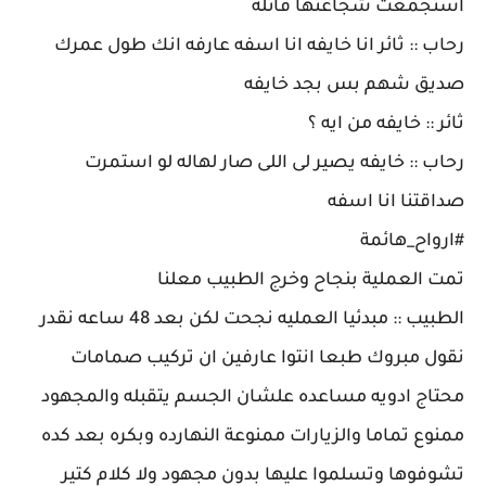
استجمعت شجاعتها قائلة
رحاب :: ثائر انا خايفه انا اسفه عارفه انك طول عمرك
صديق شهم بس بجد خايفه
ثائر :: خايفه من ايه ؟
رحاب :: خايفه يصير لى اللى صار لهاله لو استمرت
صداقتنا انا اسفه
#ارواح_هائمة
تمت العملية بنجاح وخرج الطبيب معلنا
الطبيب :: مبدئيا العمليه نجحت لكن بعد 48 ساعه نقدر
نقول مبروك طبعا انتوا عارفين ان تركيب صمامات
محتاج ادويه مساعده علشان الجسم يتقبله والمجهود
ممنوع تماما والزيارات ممنوعة النهارده وبكره بعد كده
تشوفوها وتسلموا عليها بدون مجهود ولا كلام كتير