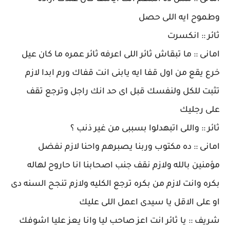
وطموح ايه اللى حصل
ثائر :: انكسرت
امانى :: ما تبقاش ثائر اللى اعرفه ثائر عمره ما كان عيل
خرع يقع من اول قفا ايه يابنى انت قفاك ورم ابدا لازم
تثبت للكل ولنفسك قبل اى حد انك راجل وترجع تقف
على رجليك
ثائر :: واللى اتبهدلوا بسببى من غير ذنب ؟
امانى :: ده مكتوب وربنا يصبرهم واحنا لازم نفضل
مؤمنين بالله ولازم نقف جنب اصحابنا انا حاروح لهاله
بكره وانت لازم من بكره ترجع الكليه ولازم تنجح السنه دى
او على الاقل يا سيدى اعمل اللى عليك
شريف :: يا ثائر انت اعز صاحب ليا وانا يعز عليا اشوفك