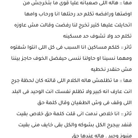
مها :: هاله اللى صعبانه عليا قوى ما بتخرجش من
اوضتها ورافضه تكلم حد رحتلها انا ورحاب وامها
اتحايلت عليها كتير تخرج لنا رفضت وقالت مش عاوزه
تكلم حد ولا تشوف حد مسكينه
ثائر :: كلكم مساكين انا السبب فى كل اللى انتوا شفتوه
ومهما نسينا او حاولنا ننسى حيفضل الخوف حاجز بيننا
مش حنقدر نخطيه
مها :: ما تظلمش هاله الكلام اللى قالته كان لحظة جرح
انت عارف انه كبير ولا تظلم نفسك انت الوحيد فى البلد
اللى وقف فى وش الطغيان وقال كلمة حق
ثائر :: انا خلاص ندمت انى قلت كلمة حق خلاص بقيت
قنفد بيجرح الكل بشوكه والكل بقى خايف منى بقيت
منبوذ وحيد . هاله عندها حق