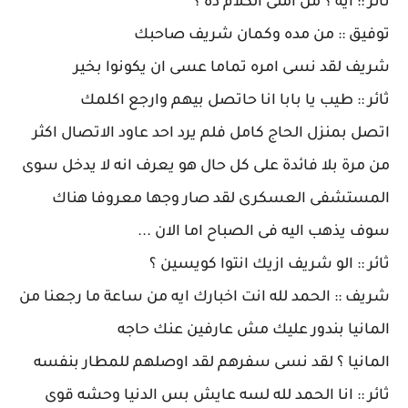
ثائر :: ايه ؟ من امتى الكلام ده ؟
توفيق :: من مده وكمان شريف صاحبك
شريف لقد نسى امره تماما عسى ان يكونوا بخير
ثائر :: طيب يا بابا انا حاتصل بيهم وارجع اكلمك
اتصل بمنزل الحاج كامل فلم يرد احد عاود الاتصال اكثر
من مرة بلا فائدة على كل حال هو يعرف انه لا يدخل سوى
المستشفى العسكرى لقد صار وجها معروفا هناك
سوف يذهب اليه فى الصباح اما الان ...
ثائر :: الو شريف ازيك انتوا كويسين ؟
شريف :: الحمد لله انت اخبارك ايه من ساعة ما رجعنا من
المانيا بندور عليك مش عارفين عنك حاجه
المانيا ؟ لقد نسى سفرهم لقد اوصلهم للمطار بنفسه
ثائر :: انا الحمد لله لسه عايش بس الدنيا وحشه قوى