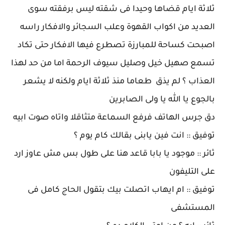
ثلاثة ايام قضاها وحيدا فى شقته ليس برفقته سوى
العديد من اكواب القهوة وعلب السجائر والافكار راسه
اصبحت كساحة للمبارزة تصطرع فيها الافكار حتى تكاد
تسمع صهيل خيل وصليل سيوف الرحمة اما من حد لهذا
العذاب ؟ لم يذق طعاما منذ ثلاثة ايام ولكنه لا يشعر
بالجوع يا الله يا ولى الصابرين
دق جرس الهاتف فرفع السماعة متثاقلا واتاه صوت ابيه
توفيق :: انت فين يابنى بقالك كام يوم ؟
ثائر :: موجود يا بابا قاعد هنا على طول بس مش عاوز ارد
على التليفون
توفيق :: ام ايهاب اتصلت بيك بتقول الحاج كامل فى
المستشفى