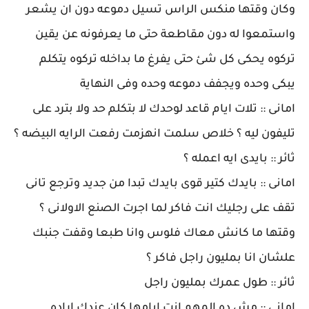
وكان وقتها منكس الراس تسيل دموعه دون ان يشعر
واستمعوا له دون مقاطعة حتى ما يعرفونه عن يقين
تركوه يحكى كل شئ حتى يفرغ ما بداخله تركوه يتكلم
يبكى وحده ويجفف دموعه وحده وفى النهاية
امانى :: تلات ايام قاعد لوحدك لا بتكلم حد ولا بترد على
تليفون ليه ؟ خلاص سلمت انهزمت رفعت الرايه البيضه ؟
ثائر :: بايدى ايه اعمله ؟
امانى :: بايدك كتير قوى بايدك تبدا من جديد وترجع تانى
تقف على رجليك انت فاكر لما اجرت الصنع الاولانى ؟
وقتها ما كانش معاك فلوس وانا طبعا وقفت جنبك
علشان انا بمليون راجل فاكر ؟
ثائر :: طول عمرك بمليون راجل
امانى :: مش ده المهم انت ايامها كان عندك اراده