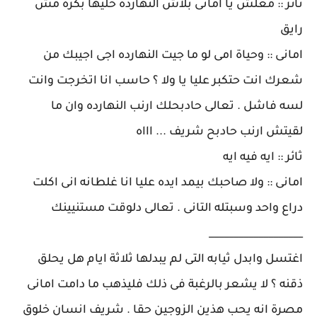
ثائر :: معلش يا امانى بلاش النهارده خليها بكره مش
رايق
امانى :: وحياة امى لو ما جيت النهارده اجى اجيبك من
شعرك انت حتكبر عليا يا ولا ؟ حاسب انا اتخرجت وانت
لسه فاشل . تعالى حادبحلك ارنب النهارده وان ما
لقيتش ارنب حادبح شريف ... اااه
ثائر :: ايه فيه ايه
امانى :: ولا صاحبك بيمد ايده عليا انا غلطانه انى اكلت
دراع واحد وسبتله التانى . تعالى دلوقت مستنيينك
___________________
اغتسل وابدل ثيابه التى لم يبدلها ثلاثة ايام هل يحلق
ذقنه ؟ لا يشعر بالرغبة فى ذلك فليذهب ما دامت امانى
مصرة انه يحب هذين الزوجين حقا . شريف انسان خلوق