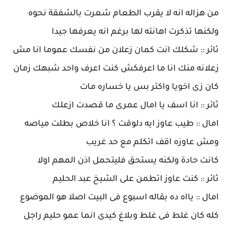
من هزاله انه لا يقرب الطعام شعرت بالشفقة نحوه
ولكنها تذكرت اهانته لها برغم انه يعرفها جيدا
ثائر :: شكلك انت كمان زعلان من نفسك عموما انا مش
زعلانه منك انا ما اعرفكش كنت اعرف واحد شبهك زمان
كان زى اخويا واكتر بس يا خساره مات
ثائر :: انا اسف يا امال عمرى ما قصدت ازعلك
امال :: طيب عاوز ايه دلوقت ؟ انا خلاص بطلت مياصه
ومش عاوزه اقف اتكلم مع حد غريب
كانت حادة ولكنه يستحق فليتحمل اذن المهم اولا
ثائر :: كنت عاوز اتطمن على الشيخ عبد الحليم
امال :: يااه ده بقاله اسبوع فى البيت اصلا هو الموضوع
كله كان غلط فى غلط وبلاغ كيدى انما عمو حليم راجل