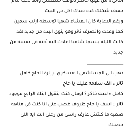
امانى :: من عينيا حاضر دلوقت حتتعشى واللا تحب تنام
خفيف شكلك كده عندك اكل فى البيت
ورغم الدعابة كان العشاء شهيا توسطه ارنب سمين
كما وعدت وانصرف ثائر وهو ينوى البدء من جديد لقد
كانت الليلة بلسما شافيا اعادت اليه ثقته فى نفسه من
جديد
__________________
ذهب الى المستشفى العسكرى لزيارة الحاج كامل
ثائر :: الف سلامه عليك يا حاج
كامل :: لسه فاكر ؟ اومال كنت بتقول ابنك الرابع موجود
ثائر :: اسف يا حاج ظروف غصب عنى انا كنت فى متاهه
صعبه ما كنتش عارف راسى من رجلى انت ايه اللى
حصلك