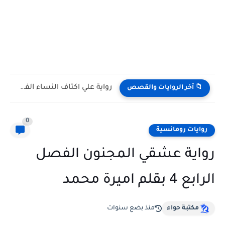
رواية علي اكتاف النساء الفصل الحادي عشر 11 بقلم ناديه...
📁 آخر الروايات والقصص
0
روايات رومانسية
رواية عشقي المجنون الفصل
الرابع 4 بقلم اميرة محمد
مكتبة حواء
منذ بضع سنوات