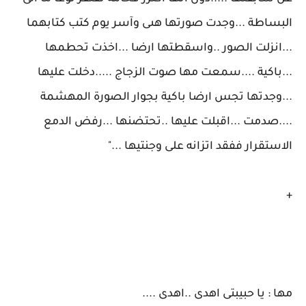
البساطة ...وجدت صورتها هىى وآسر يوم كتب كتابهما
...انزلت الصور ..واسقطتها ارضا ...اخذت تحطمها
...باكية ....سمعت مها صوت الزجاج .....دخلت عليها
...وجدتها تجس ارضا باكية بجوار الصورة المهشمة
....صدمت ...اقبلت عليها ..تحتضنها ...رفض الدمع
الاستقرار ففقد اتزانه على وجنتيها ..."
+
مها : يا حبيبتى اهدى ..اهدى ....