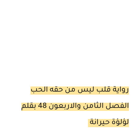
رواية قلب ليس من حقه الحب
الفصل الثامن والاربعون 48 بقلم
لؤلؤة حيرانة