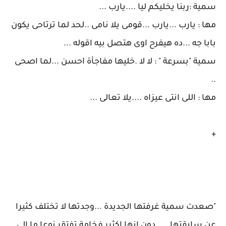
سمية :ربنا يخليكم ليا ....يارب ...
مها : يارب ...يارب ...قومى يلا نامى ..لحد لما ترتاحى يكون
بابا جه ...ده هيفرح اوى هتصل بيه اقوله ...
سمية "بسرعة " : لا لا .خليها مفاجأة احسن ...لما اصحى
..
مها : اللى انتى عيزاه ....يلا تعالى ...
+
"صعدت سمية غرفتها الجديدة ...وجدتها لا تختلف كثيرا
عن سابقتها .....دون انها اكثرر فخامة تفتقر نوعا ما الى