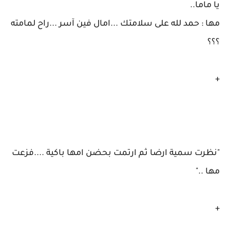
يا ماما..
مها : حمد لله على سلامتك ...امال فين آسر ...راح لمامته
؟؟؟
+
"نظرت سمية ارضا ثم ارتمت بحضن امها باكية ....فزعت
مها .."
+