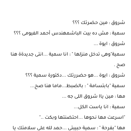
شروق : مين حضرتك ؟؟؟
سمية : مش ده بيت الباشمهندس أحمد الفيومى ؟؟؟
شروق : ايوة ...
سمية"وهى تدخل منزلها " : انا سمية ...انتى جديدةة هنا
صح .
شروق : ايوة ...هو حضررتك ...دكتورة سمية ؟؟؟
سمية "بابتسامة " : بالضبط...ماما هنا صح...
مها : مين ياا شروق اللى جه ...
سمية : انا ياست الكل...
"اسرعت مها نحوها ...احتضنتها وبكت .."
مها "بفرحة " : سمية حبيبتى ...حمد لله على سلامتك يا