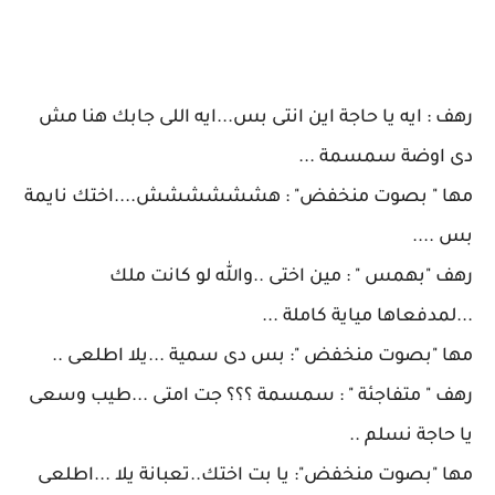
رهف : ايه يا حاجة اين انتى بس...ايه اللى جابك هنا مش
دى اوضة سمسمة ...
مها " بصوت منخفض" : هشششششش....اختك نايمة
بس ....
رهف "بهمس " : مين اختى ..والله لو كانت ملك
...لمدفعاها مياية كاملة ...
مها "بصوت منخفض ": بس دى سمية ...يلا اطلعى ..
رهف " متفاجئة " : سمسمة ؟؟؟ جت امتى ...طيب وسعى
يا حاجة نسلم ..
مها "بصوت منخفض": يا بت اختك..تعبانة يلا ...اطلعى