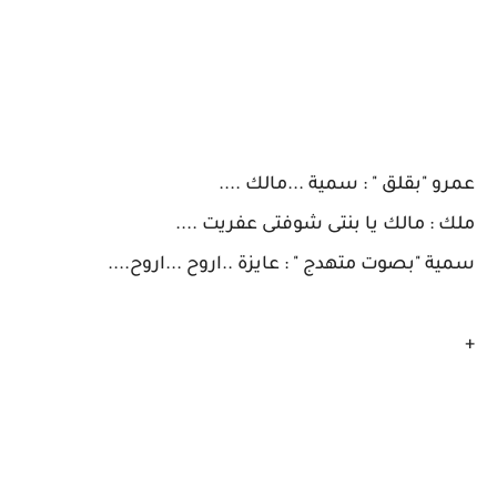
عمرو "بقلق " : سمية ...مالك ....
ملك : مالك يا بنتى شوفتى عفريت ....
سمية "بصوت متهدج " : عايزة ..اروح ...اروح....
+