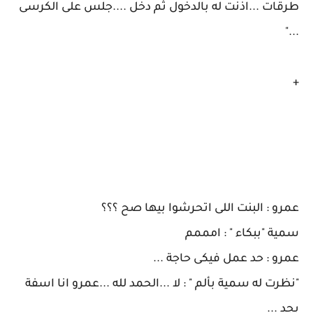
طرقات ...اذنت له بالدخول ثم دخل ....جلس على الكرسى
..."
+
عمرو : البنت اللى اتحرشوا بيها صح ؟؟؟
سمية "ببكاء " : امممم
عمرو : حد عمل فيكى حاجة ...
"نظرت له سمية بألم " : لا ...الحمد لله ...عمرو انا اسفة
بجد ...