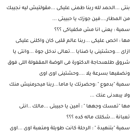
بنتى ...الحمد لله ربنا طمنى عليكى ...مقولتيش ليه نجيبك
من المطار....فين جوزك يا حبيبتى ...
سمية : يعنى انا مش مكفياكى ؟؟؟
مها : اخص عليكى ...ربنا عالم قلبى كان واكلنى عليكى
ازاى ...وحشتينى يا ضنايا ...تعالى ندخل جوة ...وانتى يا
شروق طلعىحاجة الدكتورة فى الوضة المقفولة اللى فوق
ونضفيها بسرعة يلا ....وحشتينى اوى اوى
سمية "بدموع " :وحضرتك يا ماما...ربنا ميحرمنيش منك
ولا يبعدنى عنك ...
مها "تمسك وجهها " : آمين يا حبيبتى ...مالك ..انتى
تعبانة ...شكلك ماله كده ؟؟؟
سمية "بتنهيدة " : الرحلة كانت طويلة ومتعبة اوى ...اوى