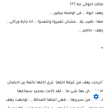
مالك اخوكى جه ؟؟؟
رهف :ايوة ...فى اوضته بيغير ...
مها : طيب يلا ..عشان تغيروا وتتغدوا ...انا جاية وراكى ..
رهف : حاضر ...
+
"خرجت رهف من غرفة اختها .ترى اختها نائمة ين احضان
امها ....ان بها شئ ما ...لقد كانت بمجرد سماعها
تنهض من سريرها ...فهى ابنتها المدللة ....توجهت رهف