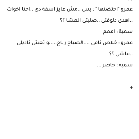
عمرو "احتضنها " : بس ..مش عايز اسفة دى ..احنا اخوات
..اهدى دلوقتى ..صليتى العشا ؟؟
سمية : اممم
عمرو : خلاص نامى ....الصباح رباح....لو تعبتى ناديلى
..ماشى ؟؟
سمية : حاضر ...
+