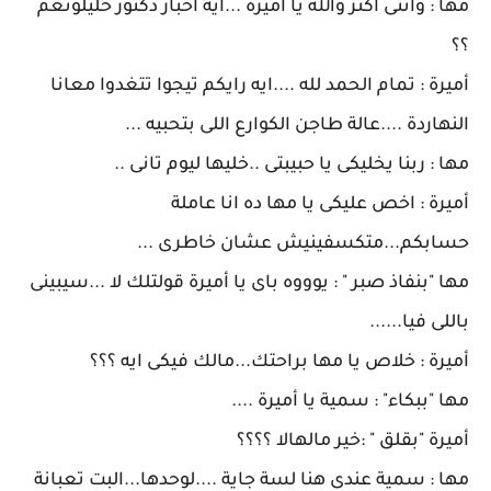
مها : وانتى اكتر والله يا أميرة ...ايه اخبار دكتور خليلونغم
؟؟
أميرة : تمام الحمد لله ....ايه رايكم تيجوا تتغدوا معانا
النهاردة ....عالة طاجن الكوارع اللى بتحبيه ...
مها : ربنا يخليكى يا حبيبتى ..خليها ليوم تانى ..
أميرة : اخص عليكى يا مها ده انا عاملة
حسابكم...متكسفينيش عشان خاطرى ...
مها "بنفاذ صبر " : يوووه باى يا أميرة قولتلك لا ...سيبينى
باللى فيا......
أميرة : خلاص يا مها براحتك...مالك فيكى ايه ؟؟؟
مها "ببكاء" : سمية يا أميرة ....
أميرة "بقلق " :خير مالهالا ؟؟؟؟
مها : سمية عندى هنا لسة جاية ....لوحدها...البت تعبانة