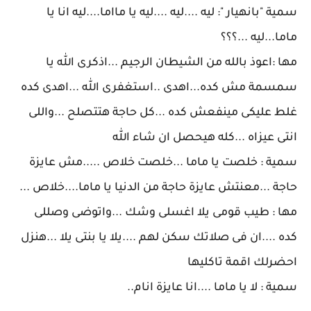
سمية "بانهيار ": ليه ....ليه ....ليه يا مااما....ليه انا يا
ماما...ليه ...؟؟؟
مها :اعوذ بالله من الشيطان الرجيم ...اذكرى الله يا
سمسمة مش كده...اهدى ..استغفرى الله ...اهدى كده
غلط عليكى مينفعش كده ...كل حاجة هتتصلح ...واللى
انتى عيزاه ...كله هيحصل ان شاء الله
سمية : خلصت يا ماما ...خلصت خلاص .....مش عايزة
حاجة ...معنتش عايزة حاجة من الدنيا يا ماما....خلاص ...
مها : طيب قومى يلا اغسلى وشك ...واتوضى وصللى
كده ....ان فى صلاتك سكن لهم ....يلا يا بنتى يلا ...هنزل
احضرلك اقمة تاكليها
سمية : لا يا ماما ....انا عايزة انام..