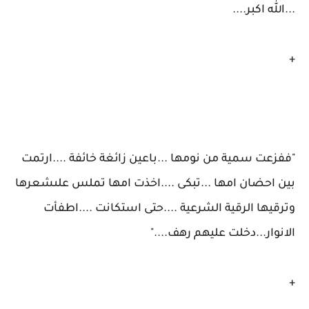
...الله اكبر....
+
"ففزعت سمية من نومها ...باعين زائغة خائفة ....ارتمت
بين احضان امها ...تبكى ....اخذت امها تملس علىشعرها
وترقيها الرقية الشرعية ....حتى استكانت ....اطفأت
الانوار...دخلت عليهم رهف...."
+