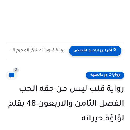
رواية قيود العشق المحرم الفصل الثاني 2 بقلم يوكا
📁 آخر الروايات والقصص
0
روايات رومانسية
رواية قلب ليس من حقه الحب
الفصل الثامن والاربعون 48 بقلم
لؤلؤة حيرانة