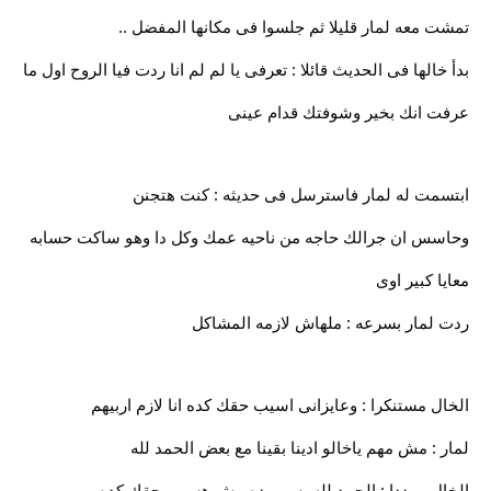
تمشت معه لمار قليلا ثم جلسوا فى مكانها المفضل ..
بدأ خالها فى الحديث قائلا : تعرفى يا لم لم انا ردت فيا الروح اول ما
عرفت انك بخير وشوفتك قدام عينى
ابتسمت له لمار فاسترسل فى حديثه : كنت هتجنن
وحاسس ان جرالك حاجه من ناحيه عمك وكل دا وهو ساكت حسابه
معايا كبير اوى
ردت لمار بسرعه : ملهاش لازمه المشاكل
الخال مستنكرا : وعايزانى اسيب حقك كده انا لازم اربيهم
لمار : مش مهم ياخالو ادينا بقينا مع بعض الحمد لله
الخال مرددا : الحمد لله بس برده مش هسيب حقك كده