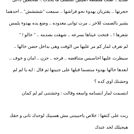
حجرتها .. يقتربان بهدوء نحو فراشها .. سمعت "شششش" .. احدهما
يشير بالصمت للاخر .. مرت ثوانى معدوده .. وضع يده بهدوء يلمس
شعرها ! .. فتحت عيناها بسرعه .. شهقت بصدمه .. " خالو ! "
لم تعرف لمار كم مر عليها من الوقت وهى بداخل حضن خالها ..
سيطرت عليها احاسيس متناقضه .. فرحه .. حزن .. امان و خوف ..
ابعدها خالها بهدوء مبتسما قبلها على جبينها ثم قال : ايه يا لم لم
وحشتك اوى كده ؟
ابتسمت لمار ابتسامه واسعه وقالت : وحشتنى لم لم كمان
ربت على كتفها : خلاص ياحبيبتى مش هسيبك لوحدك تانى و حقك
هيجيلك لحد عندك