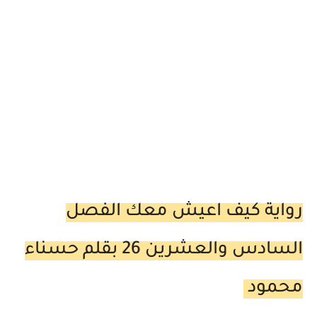
رواية كيف اعيش معك الفصل
السادس والعشرين 26 بقلم حسناء
محمود