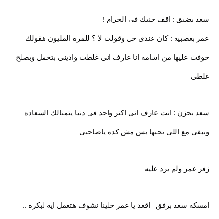
سعد بضيق : اقف جنبك فى الحرام !
عمر بعصبيه : كان عندى حل وقولت لا ؟ للمره المليون هقولك
خوفت عليها من اسامه انا عارف انى غلطت وادينى بتحمل وبصلح
غلطى
سعد بحزن : انت عارف انى اكتر واحد فى دنيا يتمنالك السعاده
وتبقى مع اللى تحبها بس مش كده ياصاحبى
زفر عمر ولم يرد عليه
امسكه سعد برفق : اقعد يا عمر خلينا نشوف هتعمل ايه لبكره ..