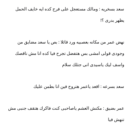
سعد بسخريه : ومالك مستعجل على فرح كده ايه خايف الحمل
يظهر بدرى ؟!
نهض عمر من مكانه بعصبيه ورد قائلا : بص يا سعد مضايق من
وجودى قولى امشى بس هتفضل تجرح فيا كده انا مش ناقصك
واسف ليك ياسيدى انى جتلك سلام
سعد بسرعه : اقعد ياعمر هتروح فين انا بطمن عليك
عمر بضيق : مكنش العشم ياصاحبى كنت فاكرك هتقف جنبى مش
تنهش فيا