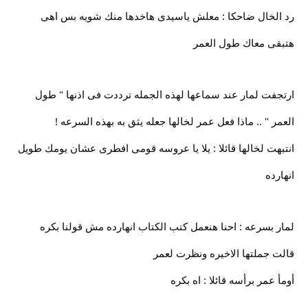
رد الخال ضاحكا : معلش ياسيدى هاخدها منك شويه بس اهى
هتبقى معاك طول العمر
ارتجفت لمار عند سماعها لهذه الجمله ترددت فى اذنها " طول
العمر " .. ماذا فعل عمر لخالها جعله يثق به بهذه السرعه !
انتبهت لخالها قائلا : يلا يا عروسه قومى افطرى عشان يومك طويل
انهارده
لمار بسرعه : احنا هنعمل كتب الكتاب انهارده مش قولنا بكره
قالت جملتها الاخيره ونظرت لعمر
أومأ عمر برأسه قائلا : اه بكره