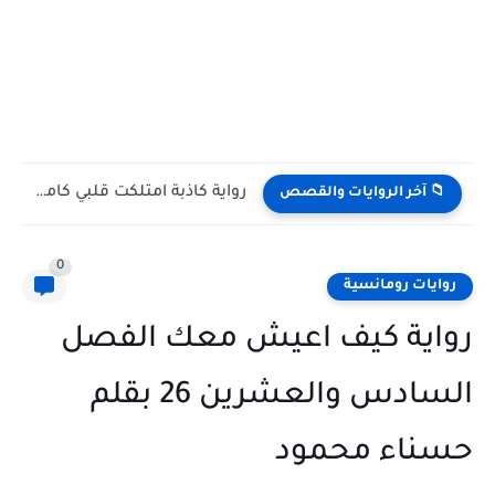
رواية كاذبة امتلكت قلبي كامله وحصريه بقلم رولا هاني
📁 آخر الروايات والقصص
0
روايات رومانسية
رواية كيف اعيش معك الفصل
السادس والعشرين 26 بقلم
حسناء محمود