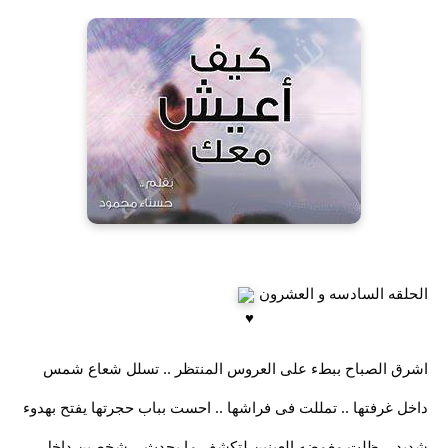
الحلقه السادسه و العشرون
اشرق الصباح ببطء على العروس المنتظر .. تسلل شعاع شمس
داخل غرفتها .. تمللت فى فراشها .. احست بباب حجرتها يفتح بهدوء
شديد .. ظلت مغمضه العينين لتكشف ما يحدث .. شخصين داخل