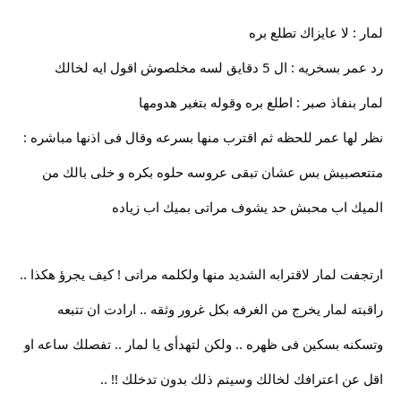
لمار : لا عايزاك تطلع بره
رد عمر بسخريه : ال 5 دقايق لسه مخلصوش اقول ايه لخالك
لمار بنفاذ صبر : اطلع بره وقوله بتغير هدومها
نظر لها عمر للحظه ثم اقترب منها بسرعه وقال فى اذنها مباشره :
متتعصبيش بس عشان تبقى عروسه حلوه بكره و خلى بالك من
الميك اب محبش حد يشوف مراتى بميك اب زياده
ارتجفت لمار لاقترابه الشديد منها ولكلمه مراتى ! كيف يجرؤ هكذا ..
راقبته لمار يخرج من الغرفه بكل غرور وثقه .. ارادت ان تتبعه
وتسكنه بسكين فى ظهره .. ولكن لتهدأى يا لمار .. تفصلك ساعه او
اقل عن اعترافك لخالك وسيتم ذلك بدون تدخلك !! ..