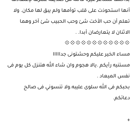
بداخلها مشاعر غيرة قاتله من صديقة عمرها لإعتقادها
أنها استحوذت على قلب توأمها ولم يبق لها مكان. ولا
تعلم أن حب الأخت شئ وحب الحبيب شئ آخر وهما
الاثنان لا يتعارضان أبدا. .
💠💠💠💠💠💠💠💠💠💠💠💠
مساء الخير عليكم وحشتونى جدااااا
مستنيه رأيكم .يالا هجوم وان شاء الله هتنزل كل يوم فى
نفس الميعاد .
بحبكم فى الله سلوى عليبه.ولا تنسوني فى صالح
دعائكم.
+