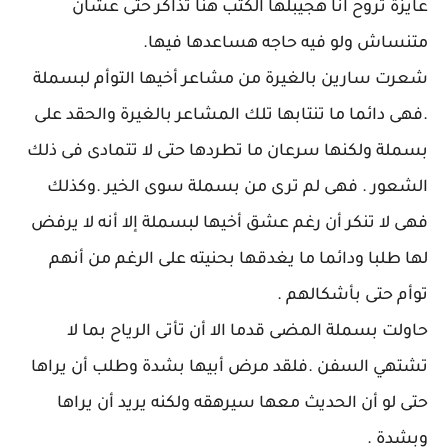
عايزة تروح انا هجيبلها الكتب هنا تذاكر حتى عشان
متنساش ولو فيه حاجه هساعدها فيها.
شعرت سارين بالغيرة من مشاعر أخيها التوأم لبسملة
.فهى دائما ما تنتابها تلك المشاعر بالغيرة والحقد على
بسملة ولكنها سرعان ما تطردها حتى لا تتمادى فى ذلك
الشعور . فهى لم ترى من بسملة سوى الخير .وكذلك
فهى لا تنكر أن رغم عشق أخيها لبسملة إلا أنه لا يرفض
لها طلبا ودائما ما يغدقها بحنيته على الرغم من أنهم
توأم حتى بأشكالهم .
حاولت بسملة المضى قدما الا أن تأتى الرياح بما لا
تشتهي السفن .فلقد مرض أبيها بشدة وطلب أن يراها
حتى لو أن الحديث معها سيرهقه ولكنه يريد أن يراها
وبشدة .