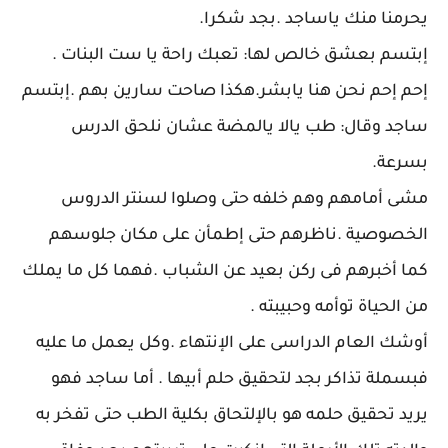
يحرمنا منك ياساجد .بجد شكرا.
إبتسم بعشق خالص لها: تعبك راحة يا ست البنات .
إحم إحم نحن هنا يابشر.هكذا صاحت سارين بهم .إبتسم
ساجد وقال: طب يالا يالمضة عشان نلحق الدرس
بسرعة.
مشى أمامهم وهم خلفه حتى وصلوا لسنتر الدروس
الخصوصية .ناظرهم حتى إطمأن على مكان جلوسهم
كما أخبرهم فى ركن بعيد عن الشباب .فهما كل ما يملك
من الحياة توأمه وحبيبته .
أوشك العام الدراسى على الإنتهاء .وكل يعمل ما عليه
فبسملة تذاكر بجد لتحقيق حلم أبيها . أما ساجد فهو
يريد تحقيق حلمه هو بالإلتحاق بكلية الطب حتى تفخر به