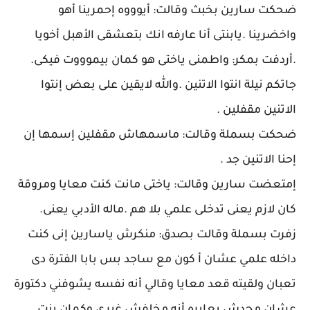
ضحكت سارين بخبث وقالت: أيوووه إحمرينا أهو
واخضرينا .يابنتى أنا عارفه انك بتعشقى الأهبل أخويا
.أردفت بمكر: واطمنى ياختى هو كمان بيموووت فيكى.
جاتكم نيلة انتوا الاتنين .والله لايقين على بعض إنتوا
الاتنين مقفلين .
ضحكت بسملة وقالت: ماسمهاش مقفلين إسمها إن
إحنا الاتنين جد .
إمتعضت سارين وقالت: ياختى مانت كنت معايا ومروقة
كان لازم يعنى تدخلى علمي بلا هم .ماله الأدبي يعنى.
زفرت بسملة وقالت بصدق: منكرش ياسارين إنى كنت
داخله علمي عشان أ كون مع ساجد بس بابا الفترة دى
تعبان ولقيته قعد معايا وقالي أنه نفسه يشوفني دكتورة