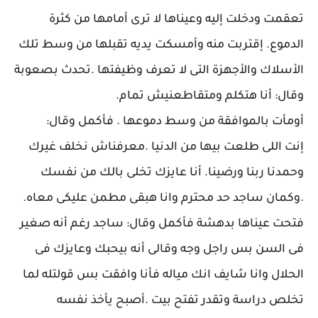
تعقمت ودخلت إليه وعيناها لا ترى أمامها من كثرة
الدموع. إقتربت منه وأمسكت يديه تقبلها من وسط تلك
الأسلاك والأجهزة التى لا تعرف وظيفتها .تحدث بصعوبة
وقال: أنا هتكلم ومتقاطعنيش تمام.
أومأت بالموافقة من وسط دموعها . فأكمل وقال:
إنت اللى طلعت بيها من الدنيا .معرفناش نخلف غيرك
وحمدنا ربنا ورضينا. أنا عايزك تخلى بالك من نفسك
.وكمان ساجد حد محترم وانا هبقى مطمن عليكى معاه.
فتحت عيناها بدهشة فأكمل وقال: ساجد رغم أنه صغير
فى السن بس راجل وجه وقالى أنه بيحبك وعايزك فى
الحلال وانا شايف انك مياله فأنا وافقت بس قولتله لما
تخلص دراسة وتقدر تفتح بيت .أصبح يأخذ نفسه