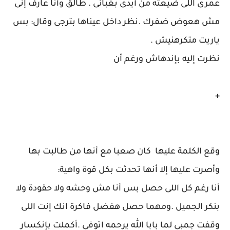
عمرى اللى ضيعته من أيدى بغبائى . طالق وأنا عارف إنى
مش هعوض ضفرك .نظر داخل عيناها بترجى وقال: بس
ياريت متكرهنيش .
نظرت إليه بإندهاش ورغم أن
+
وقع الكلمة عليها كان صعبا مع أنها من طالبت بها
وأصرت عليها إلا أنها تحدثت بكل قوة واهية:
أنا رغم كل اللى حصل بس أنا مش وحشه ولا حقودة ولا
بنكر الجميل .ومهما حصل هفضل فاكرة انك إنت اللى
وقفت جمبى لما بابا الله يرحمه اتوفى .أكملت بإنكسار