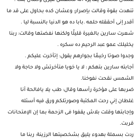
عشان محدش يعايره أنه مخلفش غيرى وكمان بنت .
تنهدت بقوة وقالت بإصرار: وعشان كده بحاول على قد ما
أقدر إنى أحققله حلمه .بابا ده هو الدنيا بالنسبة ليا .
شعرت سارين بالغيرة قليلًا ولكنها نفضتها وقالت: ربنا
يخليلك عمو عبد الرحيم ده سكره .
وجدوا صوتا رخيمًا بجوارهم يقول: إتأخرت عليكم .
أجابته سارين بتهكم : لا يا خويا متأخرتش ولا حاجة ولا
الشمس نقحت نفوخنا.
ضربها على مؤخرة رأسها وقال: طب يلا يافالحة أنا
غلطان إني رحت المكتبة وصورتلكم ورق فيه أسئله
وإجابتها وقلت بلاش يقفوا فى الزحمة بما إن الإمتحانات
قربت.
ردت بسملة بهدوء يليق بشخصيتها الرزينة: ربنا ما