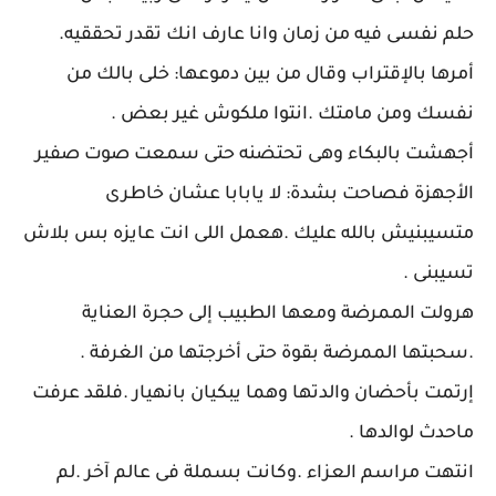
حلم نفسى فيه من زمان وانا عارف انك تقدر تحققيه.
أمرها بالإقتراب وقال من بين دموعها: خلى بالك من
نفسك ومن مامتك .انتوا ملكوش غير بعض .
أجهشت بالبكاء وهى تحتضنه حتى سمعت صوت صفير
الأجهزة فصاحت بشدة: لا يابابا عشان خاطرى
متسيبنيش بالله عليك .هعمل اللى انت عايزه بس بلاش
تسيبنى .
هرولت الممرضة ومعها الطبيب إلى حجرة العناية
.سحبتها الممرضة بقوة حتى أخرجتها من الغرفة .
إرتمت بأحضان والدتها وهما يبكيان بانهيار .فلقد عرفت
ماحدث لوالدها .
انتهت مراسم العزاء .وكانت بسملة فى عالم آخر .لم