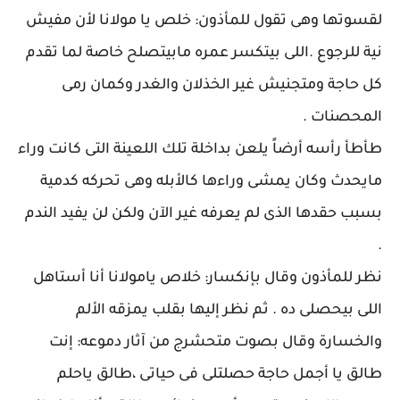
لقسوتها وهى تقول للمأذون: خلص يا مولانا لأن مفيش
نية للرجوع .اللى بيتكسر عمره مابيتصلح خاصة لما تقدم
كل حاجة ومتجنيش غير الخذلان والغدر وكمان رمى
المحصنات .
طأطأ رأسه أرضاً يلعن بداخلة تلك اللعينة التى كانت وراء
مايحدث وكان يمشى وراءها كالأبله وهى تحركه كدمية
بسبب حقدها الذى لم يعرفه غير الآن ولكن لن يفيد الندم
.
نظر للمأذون وقال بإنكسار: خلاص يامولانا أنا أستاهل
اللى بيحصلى ده . ثم نظر إليها بقلب يمزقه الألم
والخسارة وقال بصوت متحشرج من آثار دموعه: إنت
طالق يا أجمل حاجة حصلتلى فى حياتى ،طالق ياحلم