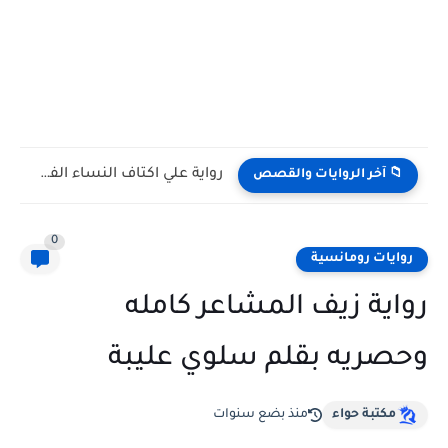
رواية علي اكتاف النساء الفصل الثامن 8 بقلم ناديه علي
📁 آخر الروايات والقصص
0
روايات رومانسية
رواية زيف المشاعر كامله
وحصريه بقلم سلوي عليبة
مكتبة حواء
منذ بضع سنوات