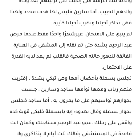
والدته تلك الأرملة التى إنكبت على تربيتهم بعد وفاة
والدهم الحبيب. أما سارين فليس لها هدف محدد ولهذا
فهى تذاكر أحيانا وتهرب أحيانا كثيرة .
لم يتبق على الامتحان غيرشهرًا واحدًا فقط عندما مرض
عبد الرحيم بشدة حتى تم نقله إلى المشفى فى العناية
الفائقة لتدهور حالته الصحية فالقلب لم يعد لديه القدرة
على الاحتمال.
تجلس بسملة بأحضان أمها وهى تبكي بشدة . إقتربت
منهم رباب ومعها توأمها ساجد وسارين . جلست
بجوارهم تواسيهم على ما يمرون به . أما ساجد فجلس
بجوار بسمله وقال بهدوء: إيه يابسملة خليكى قوية كده
واقفى على رجلك .عمو عبد الرحيم محتاجلك وكمان انت
قاعدة فى المستشفى بقالك تلت أيام لا بتذاكرى ولا