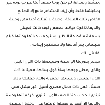
وعشقا وصداقة لم تكن يوما تعتقد أنها غير موجودة غير
بمخيلتها فقط وأن زيف المشاعر ماهو إلا الطابع
الخاص بتلك العلاقة . وحيدة لا تمتلك أحدا فهى وحيدة
والديها.تذكرت حياتها معهم وكيف كانت تعيش
بسعادة منقطعة النظير .إسترجعت حياتها وكأنها فيلم
سينمائي يمر أمامها ولا تستطيع إيقافه .
فلاش باك :
تتبختر بتنورتها الواسعة وقميصها ذات اللون اللبنى
والذى يعطى وجهها بهاءً فوق بهائها. فعيناها ذات
اللون العسلي وبشرتها الخمرية والذى جعلتها تزداد
حسنًا . فهى ذات جمال مصرى أصيل غير مبتذل فهى
ترتدى الحجاب منذ الصف الأول الثانوي .فرغم أنها وحيدة
والديها إلا أنهم لم يهملوا تربيتها على الأخلاق الحميدة