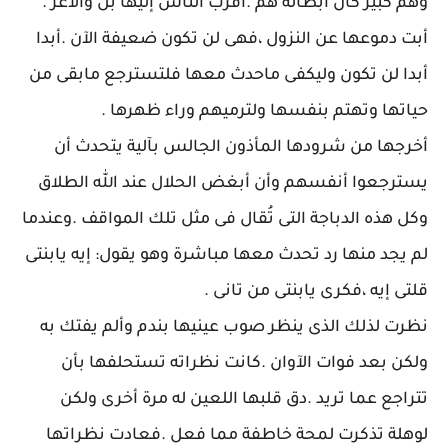
وهم كبير كان أبطاله هم .أقرب الناس إليها بل والأعز .
أبت دموعها عن النزول ،فهى لن تكون ضعيفة الآن .أبدا
أبدا لن تكون وليكفى ماحدث معها فلتسترجع مابقى من
حياتها وتهتم بنفسها ولترميهم وراء ظهرها .
أخرجها من شرودها المأذون الجالس بآلية يتحدث أن
يسترجعوا أنفسهم وأن أبغض الحلال عند الله الطلاق
وكل هذه الدباجة التى تُقال فى مثل تلك المواقف .وعندما
لم يجد منها رد تحدث معها مباشرة وهو يقول: إيه يابنتى
قلتى إيه ،فكرى يابنتى من تانى .
نظرت لذلك الذى ينظر صوب عينيها بندم وألم يفتك به
ولكن بعد فوات الآوان .كانت نظراته تستحلفها بأن
تتراجع عما تريد .دق قلبها اللعين له مرة أخرى ولكن
لوهلة تذكرت لمحة خاطفة مما فعل .فعادت نظراتها