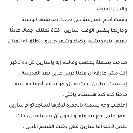
والدين الحنيف.
وقفت أمام المدرسة حتى خرجت صديقتها الوحيدة
وجارتها بنفس الوقت سارين . فتاة تمتلك جمالا هادئًا
بعيون بنية وبشرة بيضاء وشعر حريرى تطلق له العنان
.
صاحت بسملة بغضب وقالت: إيه ياسارين كل ده تأخير
إنت مش عارفه أن عندنا درس عربي بعد المدرسة .
إبتسمت سارين بخبث وقال: هو ساجد أخويا جه لسه
ماحنا كده كده هنستناه ياختي.
إختضب وجه بسملة بالحمرة لذكرها لساجد توأم سارين
.فهو علمى مع بسملة أو لنقول أن بسملة من دخلت
علمى لأجله أما سارين فهى دخلت القسم الأدبى .