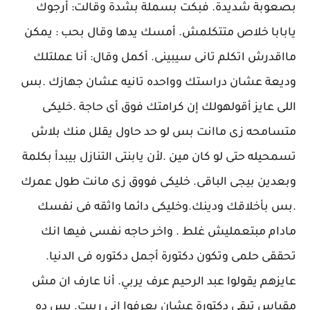
بصعوبة شديدة. فبكت بسملة بشدة وقالت: أرجوك
يابابا خلاص متتكلمش. أمسك يدها وقال بحب : يمكن
مااقدرش اتكلم تانى سيبينى. أكمل وقال: أنا عملتلك
وديعة عشان دراستك وواحده تانيه عشان جهازك .بس
اللى عايز أقولهولك إن كرامتك فوق أى حاجة .خليكى
متسامحه زى ماانت بس لو حد حاول يقلل منك بلاش
تسمحيله حتى لو كان مين .لأن يابنتى التنازل بيبدأ بكلمة
وبعدين بيجى الباقى. خليكى فووق زى مانت طول عمرك
.بس بأخلاقك ودينك.وخليكى دائما واثقه فى نفسك
مادام مبتعمليش غلط . واخر حاجه نفسى فيها انك
تحققى حلمى وتكون دكتورة أجمل دكتوره فى الدنيا.
عايزهم يقولوا عبد الرحيم عرف يربي. أنا عارف ان مش
مقياس تبقى دكتورة عشان يعرفوا انى ربيت. بس ده