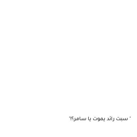
" سبت رائد يموت يا سامر؟!"