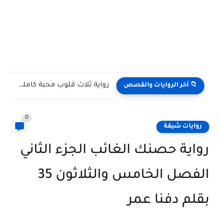
رواية ثلاث قلوب محبة كامله وحصريه بقلم ناهد خالد
📁 آخر الروايات والقصص
0
روايات شيقة
رواية حصنك الغائب الجزء الثاني
الفصل الخامس والثلاثون 35
بقلم دفنا عمر