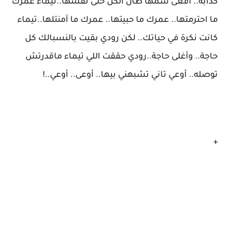
كدابة.. أفعى سمها طال الكل حتى نفسها..تيماء عمرك
ما احترمتها.. عمرك ما حبيتها.. عمرك ما آمنتلها..تيماء
كانت نكرة في حياتك.. لكن رودي بقيت بالنسبالك كل
حاجة.. وأغلى حاجة..رودي حققت اللي تيماء ماقدرتش
توصله.. أوعي تاني تشبهني بيها.. أوعى.. أوعي..!
+