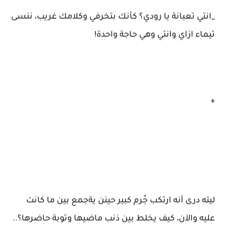
_انتي تعبانة يا رودي؟ كأنك بتخرفي وكلامك غريب، ننسى
تيماء ازاي وانتي وهي حاجة واحدة!
+
ليته درى أنه ارتكب جُرم كبير حينن يةجمع بين ما كانت
عليه والآن، كيف يخلط بين ذنب ماضيها وتوبة حاضرها؟..