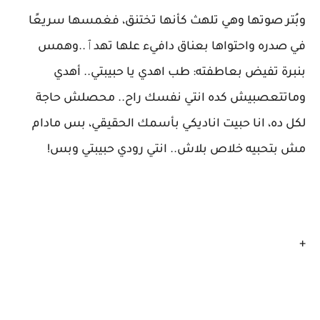
وبُتر صوتها وهي تلهث كأنها تختنق، فغمسها سريعًا
في صدره واحتواها بعناق دافيء علها تهدٱ..وهمس
بنبرة تفيض بعاطفته: طب اهدي يا حبيبتي.. أهدي
وماتتعصبيش كده انتي نفسك راح.. محصلش حاجة
لكل ده، انا حبيت اناديكي بأسمك الحقيقي، بس مادام
مش بتحبيه خلاص بلاش.. انتي رودي حبيبتي وبس!
+