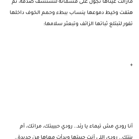
مازالت عيناها تجول على قسماته لتستشف صدقه، ثم
هتفت وخيط دموعها ينساب ببطء وحمم الخوف داخلها
تفور لتبتلع ثباتها الزائف وتبعثر سلامها:
+
أنا رودي مش تيماء يا رئد.. رودي حبيبتك، مراتك، أم
بنتك.. رودي اللي أنت حبيتها وبدأت معاها من جديدة..