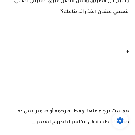
واتنين في الطريق ومش فاضل غيري. عايزاني اضحي
بنفسي عشان انقذ رائد بتاعك؟"
+
همست برجاء علها توقظ به رحمة أو ضمير: بس ده
صاحبك..طب قولي مكانه وانا هروح انقذه و…