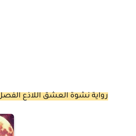
رواية نشوة العشق اللاذع الفصل الحادي عشر