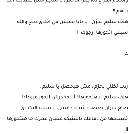
والكلام الفراغ ده! بس الاخلاق يا سليم مش هعديها انت
فاهم !!
هتف سليم بحزن : يا بابا مفيش في اخلاق دمع والله
سيبني اتجوزها ارجوك !!
4
ردت نظلي بحزم : مش هيحصل يا سليم ؛
هتف سليم: لا هتجوزها ! أنا مقدرش اتجوز غيرها؟!
صاح جبران بغضب شديد : انسي يا سليم البت دي
تمسحها من دماغك باستيكه عشان عمرك ما هتتجوزها
!!