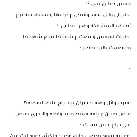
خمس دقايق بس ؟!
نظر الي وائل بحقد وقبض ع ذراعها وسحبها منه نزع
أيديهم المتشابكه وهدر : قدامي !!
نظرات له ونس وعضت ع شفتيها تمنع شهقتها
وغمغمت بالم : حاضر ؛
1
اقترب وائل وهتف : جبران بيه براح عليها ليه كده؟!
قبض جبران ع ياقه قميصه بيد واحده والاخري تقبض
علي ذراع ونس بتملك ؛
وعينيه تموج بغضب حارق وهدر : ملكش دعوه انت مين