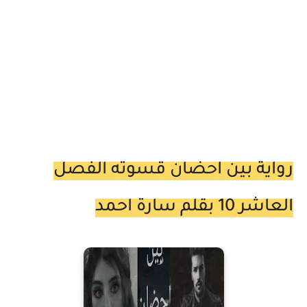
رواية بين احضان قسوته الفصل
العاشر 10 بقلم سارة احمد