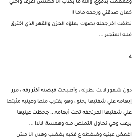
وغمغمت بدموع: والله ما بكدب أنا مكنتش اعرف واختي
كمان صدقني ورحمه ماما !!
نطقت اخر جمله بصوت يملؤه الحزن والقهر الذي اخترق
قلبه المتجبر ...
4
دون شعور لانت نظرته ، وأصبحت قبضته أكثر رقه ، مرر
إبهامه علي شفتيها بحنو ، وهو يقترب منها وعينيه مثبتها
علي شفتيها المرتجفه تحت أبهامه... جحظت عينيها
برعب وهي تحاول التملص منه وهمسة: لالاا ...
اغمض عينيه وضغطه ع فكيه بغضب وهدر: انا مش