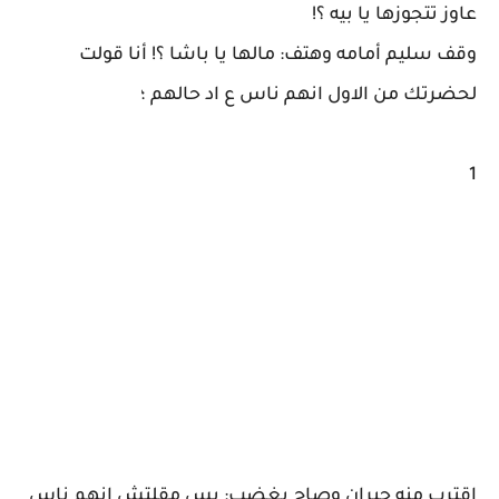
عاوز تتجوزها يا بيه ؟!
وقف سليم أمامه وهتف: مالها يا باشا ؟! أنا قولت
لحضرتك من الاول انهم ناس ع اد حالهم ؛
1
اقترب منه جبران وصاح بغضب: بس مقلتش انهم ناس