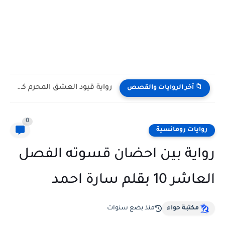
رواية قيود العشق المحرم كاملة وحصرية بقلم يوكا
📁 آخر الروايات والقصص
0
روايات رومانسية
رواية بين احضان قسوته الفصل
العاشر 10 بقلم سارة احمد
مكتبة حواء
منذ بضع سنوات