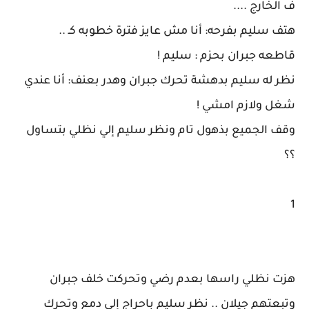
ف الخارج ....
هتف سليم بفرحه: أنا مش عايز فترة خطوبه كـ ..
قاطعه جبران بحزم : سليم !
نظر له سليم بدهشة تحرك جبران وهدر بعنف: أنا عندي
شغل ولازم امشي !
وقف الجميع بذهول تام ونظر سليم إلي نظلي بتساول
؟؟
1
هزت نظلي راسها بعدم رضي وتحركت خلف جبران
وتبعتهم جيلان .. نظر سليم باحراج إلي دمع وتحرك