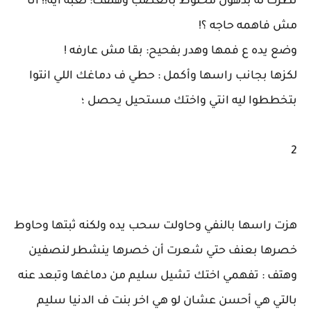
نظرت له بذهول مخلوط بالغضب وهتفت: لعبه ايه!! أنا
مش فاهمه حاجه ؟!
وضع يده ع فمها وهدر بفحيح: بقا مش عارفه !
لكزها بجانب راسها وأكمل : حطي ف دماغك اللي انتوا
بتخططوا ليه انتي واختك مستحيل يحصل ؛
2
هزت راسها بالنفي وحاولت سحب يده ولكنه ثبتها وحاوط
خصرها بعنف حتي شعرت أن خصرها ينشطر لنصفين
وهتف : تفهمي اختك تشيل سليم من دماغها وتبعد عنه
بالتي هي أحسن عشان لو هي اخر بنت ف الدنيا سليم