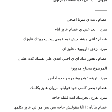
............
عصام : بت ي ميرنا اصحي
ميرنا : ابعد عني ي عصام عاوز انام
عصام : انتي مبتشبعيش نوم قومي يبت يخربيتك عاوزك
ميرنا بزهق : اووووف عاوز اي
عصام : هعوز منك اي ي اختي اهدي علي نفسك كده عشان
الموضوع محتاج هدوووء
ميرنا بتريقه : هدوووء مره واحده اخلص
عصام : بصي كلمي جود قوليلها مروان عاوز يكلمك
ميرنا بفزع : يخرييتك انت قلتله حاجه
عصام بتأتأه : ا اأنا مقولتش حاجه بس بس هو الي عاوز يكلمها