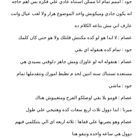
جود : اممم تمام انا ممكن استناه عادي علي فكره بس اهم حاجه
انه يكون جادي وميكونش واخد الموضوع هزار ولا لعب عيال وانت
عارف اني مش بتاعه الكلام ده
عصام : لا ابدا هو لو كده مكنتش قلتلك ولا هو حتي كان كلمك
جود : تمام كده هنقوله اي بقي
عصام : هنقوله انه لو عاوزك ومش جاهز دلوقتي يسيدي هي
مستعده تستناك سنه اتنين لحد م تظبط امورك وتتقدملها تمام
جود : ماشي
عصام : قومو يلا بقي اوصلكو الفرح ومتغيبوش هناك
ميرنا : ابدا دوول ثلاث اربع سعات كده وهنيجي علي طول
عصام وهو يضربها علي قفاها : ثلاثه اربعه اي الي بتتكلمي فيهم
دوول هي ساعه واحده وتبقو هنا