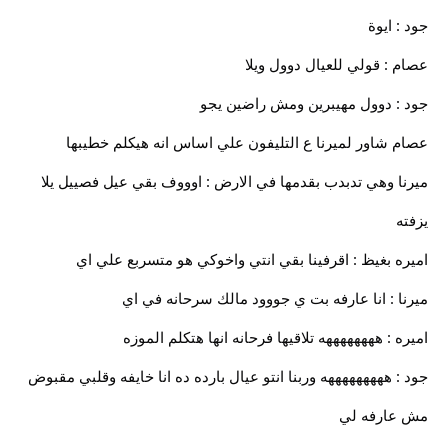
جود : ايوة
عصام : قولي للعيال دوول ويلا
جود : دوول مهيبرين ومش راضين يجو
عصام شاور لميرنا ع التليفون علي اساس انه هيكلم خطيبها
ميرنا وهي تدبدب بقدمها في الارض : اوووف بقي عيل فصييل يلا
يزفته
اميره بغيظ : اقرفينا بقي انتي واخوكي هو متسربع علي اي
ميرنا : انا عارفه بت ي جووود مالك سرحانه في اي
اميره : ههههههههه تلاقيها فرحانه انها هتكلم الموزه
جود : هههههههههه وربنا انتو عيال بارده ده انا خايفه وقلبي مقبوض
مش عارفه لي