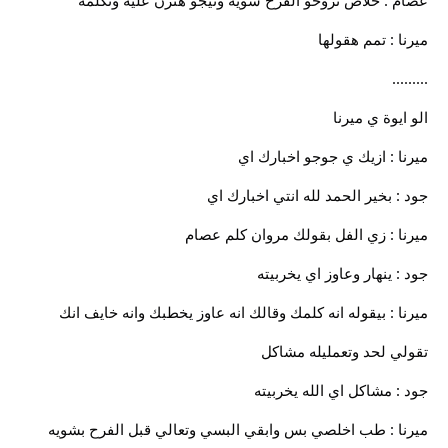
عصام : خلاص تروحو الفرح شويه وتيجو هنرن عليه ونكلمه
ميرنا : تمم هقولها
.........
الو ايوة ي ميرنا
ميرنا : ازيك ي جوجو اخبارك اي
جود : بخير الحمد لله انتي اخبارك اي
ميرنا : زي الفل بقولك مروان كلم عصام
جود : ينهار وعاوز اي يخربيته
ميرنا : بيقوله انه كلمك وقالك انه عاوز يخطبك وانه خايف انك
تقولي لحد وتعمليله مشاكل
جود : مشاكل اي الله يخربيته
ميرنا : طب اخلصي بس وابقي البسي وتعالي قبل الفرح بشويه