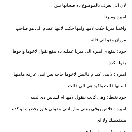
لان الي يعرف بالموضوع ده صحابها بس
اميره وميرنا
واختنا ميرنا حكت لامها وامها حكت لابنها عصام الي هو صاحب
مروان وهو الي قاله
جود : ينفع ي اميره الي ميرنا عملته ده ينفع تقول لاخوها واخوها
يقوله كده
اميره : لا هي اكيد م قالتش لاخوها حاجه بس انتي عارفه مامتها
لسانها فالت واكيد هي الي قالت
جود بغيظ : وهي كانت بتقول لامها ام لسانين دي ليييه
اميره : خلاص روقي يبنتي مش انتي بتقولي عاوز يخطبك لو كده
هيتقدملك ولا اي
جود بتفكير : مش عارفه