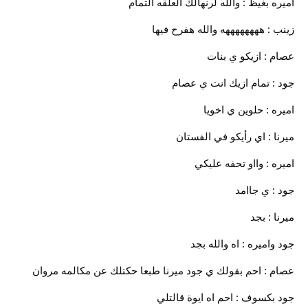
اميره بغيظ : والله لرنهالك العلقه التمام
زينب : ههههههههه والله هفرح فيها
عصام : ازيكو ي بنات
جود : تمام ازيك انت ي عصام
اميره : حلوين ي اخويا
ميرنا : اي رأيكو في الفستان
اميره : وااو تحفه عليكي
جود : ي جاامد
ميرنا : بجد
جود واميره : اه والله بجد
عصام : احم بقولك ي جود ميرنا طبعا حكتلك عن مكالمه مروان
جود بكسوف : احم اه ايوة قالتلي