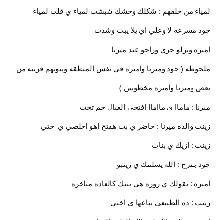
لمياء من خلفهم : شكلك وحشك شبشب لمياء ي قلب لمياء
جود مسرعه لا وعلي اي يلا يبت وشدت
اميره ونزلو جري وراحو عند ميرنا
ملحوظه ( جود وميرنا واميره في نفس المنطقه وبيوتهم قريبه من
بعض وميرنا واميره مخطوبين )
ميرنا : ماماا ي مااماا افتحي العيال جم تحت
زينب والده ميرنا : حاضر ي بت هفتح اهو اخلصي ي اختي
زينب : ازيك ي بنات
جود بمرح : الله يسلمك ي زينبو
اميره : بقولك ي زوزه هي بنتك كالعاده متاخره
زينب : ده الطبيعي بتاعها ي اختي