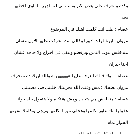
وكده ونتعرف علي بعض اكتر وتستناني لما اجهز انا ناوي اخطبها
بجد
عصام : طب انت كلمت اهلك في الموضوع
مروان : ايوة قولت لابويا وقالي انت اتعرفت عليها الاول عشان
مندخلش بيوت الناس ويرفضو ويبقي في احراج ولا حاجه عشان
احنا جيران
عصام : ابوك قالك اتعرف عليها ههههههههه والله ابوك ده منحرف
مروان بضحك : مش وقتك الله يخربيتك خليني في مصيبتي
عصام : متقلقش هي بتحبك ومش هتتكلم ولا هتقول حاجه وانا
هقولها انك عاوز تكلمها وهخلي ميرنا تكلمها وتيجي ونكلمك تفهمها
الحوار تمام
مروان : اذا كان كده اشطا تمام اوي