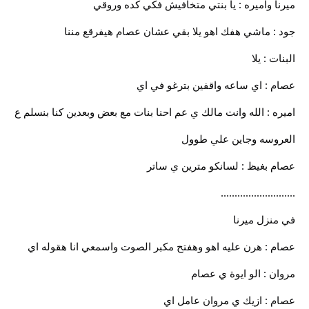
ميرنا واميره : يا بنتي متخافيش فكي كده وروقي
جود : ماشي هفك اهو يلا بقي عشان عصام هيفرقع مننا
البنات : يلا
عصام : اي ساعه واقفين بترغو في اي
اميره : الله وانت مالك ي عم احنا بنات مع بعض وبعدين كنا بنسلم ع
العروسه وجاين علي طوول
عصام بغيظ : لسانكو مترين ي ساتر
...........................
في منزل ميرنا
عصام : هرن عليه اهو وهفتح مكبر الصوت واسمعي انا هقوله اي
مروان : الو ايوة ي عصام
عصام : ازيك ي مروان عامل اي