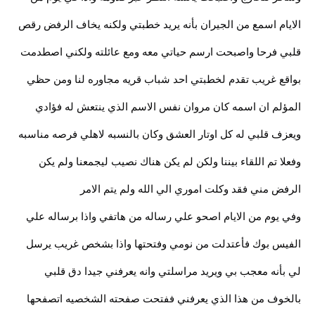
الايام اسمع من الجيران بأنه يريد خطبتي ولكنه يخاف الرفض رقص
قلبي فرحا واصبحت ارسم حياتي معه ومع عائلته ولكني اصطدمت
بواقع غريب تقدم لخطبتي احد شباب قريه مجاوره لنا ومن حظي
المؤلم ان اسمه كان مروان نفس الاسم الذي ينتعش له فؤادي
ويعزف قلبي له كل اوتار العشق وكان بالنسبه لاهلي فرصه مناسبه
وفعلا تم اللقاء بيننا ولكن لم يكن هناك نصيب ليجمعنا ولم يكن
الرفض مني فقد وكلت اموري الي الله ولم يتم الامر
وفي يوم من الايام اصحو علي رساله من هاتفي واذا برساله علي
الفيس بوك فأعتدلت من نومي وفتحتها واذا بشخص غريب يرسل
لي بأنه معجب بي ويريد مراسلتي وانه يعرفني جيدا دق قلبي
بالخوف من هذا الذي يعرفني ففتحت صفحته الشخصيه اتصفحها