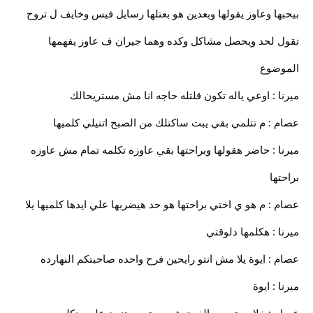
بيحبها وعاوز يقولها وبعدين هو بعتلها رسايل فيس وخايف ل تروح
تقول لحد ويحصل مشاكل وكده وهما جيران ف عاوز يفهمها
الموضوع
ميرنا : اوعي ياله تكون قلتله حاجه انا مش مستريحالك
عصام : م تتلمي بقي يبت ساكتلك من الصبح اتنيلي كلميها
ميرنا : حاضر هقولها وبراحتها بقي عاوزه تكلمه تمام مش عاوزه
براحتها
عصام : م هو ي اختي براحتها هو حد هيضربها علي ايدها كلميها يلا
ميرنا : هكلمها دلوقتي
عصام : ايوة يلا مش انتو رايحين فرح واحده صاحبتكم النهارده
ميرنا : ايوة