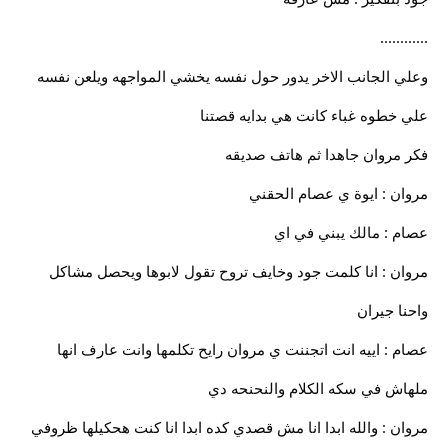
............
وعلي الجانب الاخر يدور حول نفسه يخشي المواجهه ويلعن نفسه
علي خطوه غباء كانت هي بدايه قصتنا
فكر مروان جاهدا ثم هاتف صديقه
مروان : ايوة ي عصام الحقني
عصام : مالك يبني في اي
مروان : انا كلمت جود وخايف تروح تقول لابوها ويحصل مشاكل
واحنا جيران
عصام : اييه انت اتجننت ي مروان رايح تكلمها وانت عارف انها
ملهاش في سكه الكلام والنحنحه دي
مروان : والله ابدا انا مش قصدي كده ابدا انا كنت هحكيلها ظروفي