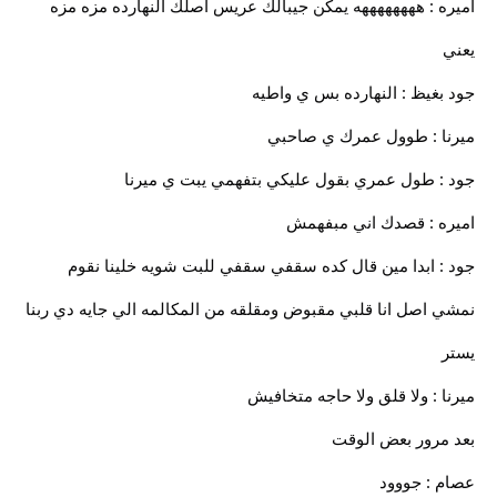
اميره : ههههههههه يمكن جيبالك عريس اصلك النهارده مزه مزه
يعني
جود بغيظ : النهارده بس ي واطيه
ميرنا : طوول عمرك ي صاحبي
جود : طول عمري بقول عليكي بتفهمي يبت ي ميرنا
اميره : قصدك اني مبفهمش
جود : ابدا مين قال كده سقفي سقفي للبت شويه خلينا نقوم
نمشي اصل انا قلبي مقبوض ومقلقه من المكالمه الي جايه دي ربنا
يستر
ميرنا : ولا قلق ولا حاجه متخافيش
بعد مرور بعض الوقت
عصام : جووود