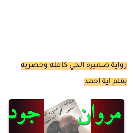
رواية ضميره الحي كامله وحصريه
بقلم اية احمد