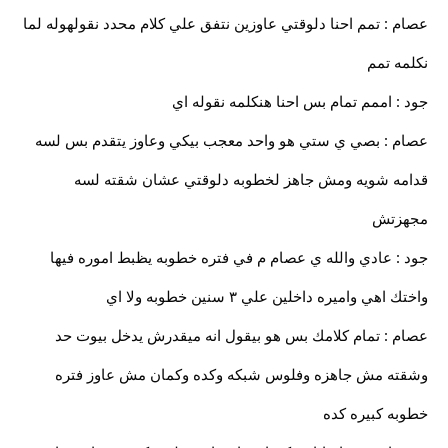
عصام : تمم احنا دلوقتي عاوزين نتفق علي كلام محدد نقولهوله لما
نكلمه تمم
جود : اممم تمام بس احنا هنكلمه نقوله اي
عصام : بصي ي ستي هو واحد معجب بيكي وعاوز يتقدم بس لسه
قدامه شويه ومش جاهز لخطوبه دلوقتي عشان شقته لسه
مجهزتش
جود : عادي والله ي عصام م في فتره خطوبه يظبط اموره فيها
واختك اهي واميره داخلين علي ٣ سنين خطوبه ولا اي
عصام : تمام كلامك بس هو بيقول انه ميقدرش يدخل بيوت حد
وشقته مش جاهزه وفلوس شبكه وكده وكمان مش عاوز فتره
خطوبه كبيره كده