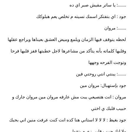
.......: يا ساتر مفيش صبر اي ده
جود : اي بتفتكر اسمك نسيته م تخلص يعم هبلوكك
.......: مروان
لحظه يتوقف فيها الزمان ويلمع وميض العشق بعيناها ويراجع عقلها
وقلبها كلماته بأنه يتأكد من مشاعرها لاجل خطبتها قفز قلبها فرحا
وتوجت الفرحه وجهها
.......: يبنتي انتي روحتي فين
جود بإستهبال: مروان مين
مروان : انت هتصيعي يبت مش عارفه مروان مين مروان جارك و
حبيب قلبك ي اختي
جود بغيظ : لا لا لا استاني هنا كده انت كنت عرفت منين اني بحبك
ولا انك حبيب قلبي زي م بتقول