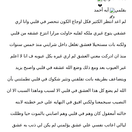
بقلمي
آيه أحمد
لم اعد انتظر الكثير فكل اوجاع الكون تنحصر في قلبي وانا اري
عشقي يتوج غيري ملكه لقلبه حاولت مرارا انتزع عشقه من قلبي
ولكنه بات مستحيلا فعشق تغلغل داخل شرايني منذ خمس سنوات
منذ ان ادركت معني العشق لم اري غيره بكل عيوبه ف انا لا اعلم
غير العيوب بعد ومع ذلك وضع الله عشقه في قلبي واصبح يزيد
ويتضاعف بطريقه باتت تقلقني وتثير شكوك في قلبي تطمئنني بأن
الله لم يضع كل هذا العشق في قلبي الا لسبب وماهذا السبب الا ان
النصيب سيجمعنا ولكني افيق في النهايه علي خبر خطبته لابنه
خالته أمعقول كان وهم في قلبي وهم اصابني بالموت حيا وظللت
ليالي اعاتب نفسي علي عشق يؤلمني لم يكن لي ذنب به عشق