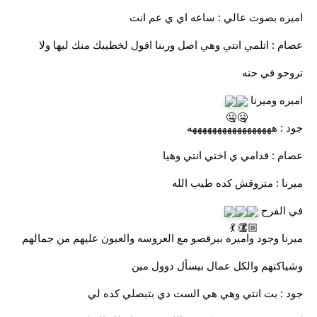
اميره بصوت عالي : ساعه اي ي عم انت
عصام : اتلمي انتي وهي اصل وربنا اقول لخطيبك منك ليها ولا
تروحو في حته
اميره وميرنا
جود : هههههههههههههههههه
عصام : قدامي ي اختي انتي وهيا
ميرنا : متزوقش كده طيب الله
في الفرح
ميرنا وجود واميره بيرقصو مع العروسه والعيون عليهم من جمالهم
وشياكتهم والكل عمال بيسأل دوول مين
جود : بت انتي وهي هي الست دي بتبصلي كده لي