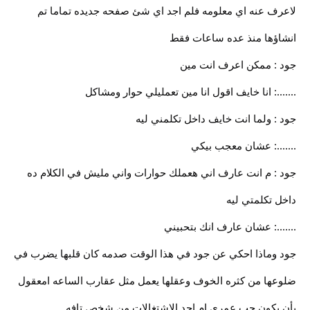
لاعرف عنه اي معلومه فلم اجد اي شئ صفحه جديده تماما تم
انشاؤها منذ عده ساعات فقط
جود : ممكن اعرف انت مين
.......: انا خايف اقول انا مين تعمليلي حوار ومشاكل
جود : ولما انت خايف داخل تكلمني ليه
.......: عشان معجب بيكي
جود : م انت عارف اني هعملك حوارات واني مليش في الكلام ده
داخل تكلمتي ليه
.......: عشان عارف انك بتحبيني
جود وماذا احكي عن جود في هذا الوقت صدمه كان قلبها يضرب في
ضلوعها من كثره الخوف وعقلها يعمل مثل عقارب الساعه امعقول
يأن يكون حب عمري ام احد الاشتغالات من شخص تافه