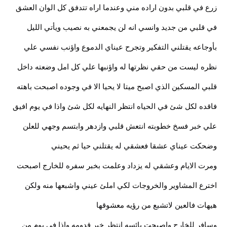
زرع في قلبي بدون اراده مني وعندما اراه تتدفق كل الوان العشق
في قلبي من جديد وانسي انه لن يجمعني به نصيب ويأتي الليل
بأوجاعه يقتلني التفكير وتجرح عيناي الدموع واؤنب نفسي علي
نظره ليست من حقي نظرتها له واؤنبها علي كل امل وضعته داخل
قلبي المسكين الذي اصبح ميتا لا يحيا الا في وجوده اصبحت باهته
فاقده لكل شئ في الحياه انتظر النهايه لكل شئ واذا في يوم افيق
علي خبر فسخ خطوبته انتعش قلبي وازدهر وابتسم وجهي للعلن
وضحكت عيناي عشقا فعشقي له يقتلني حيا ثم يحيني
ومرت الايام وعشقي له يزداد وعلمت بخبر سفره للخارج اصبحت
اخترع المشاوير والخروجات لكي املئ عيني واشبعها منه ولكن
هيهات فالعين لاتشبع من رؤيه معشوقها
وسافر للخارج واصبحت يائسه انتظر خبر قدومه واذا في يوم من