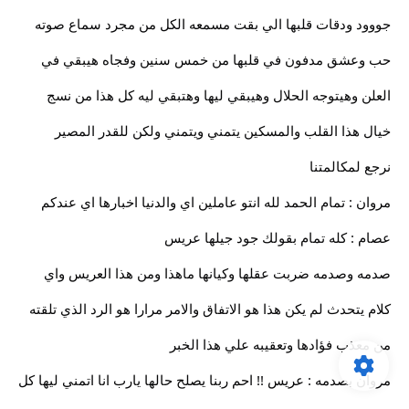
جووود ودقات قلبها الي بقت مسمعه الكل من مجرد سماع صوته
حب وعشق مدفون في قلبها من خمس سنين وفجاه هيبقي في
العلن وهيتوجه الحلال وهيبقي ليها وهتبقي ليه كل هذا من نسج
خيال هذا القلب والمسكين يتمني ويتمني ولكن للقدر المصير
نرجع لمكالمتنا
مروان : تمام الحمد لله انتو عاملين اي والدنيا اخبارها اي عندكم
عصام : كله تمام بقولك جود جيلها عريس
صدمه وصدمه ضربت عقلها وكيانها ماهذا ومن هذا العريس واي
كلام يتحدث لم يكن هذا هو الاتفاق والامر مرارا هو الرد الذي تلقته
من معذب فؤادها وتعقيبه علي هذا الخبر
مروان بصدمه : عريس !! احم ربنا يصلح حالها يارب انا اتمني ليها كل