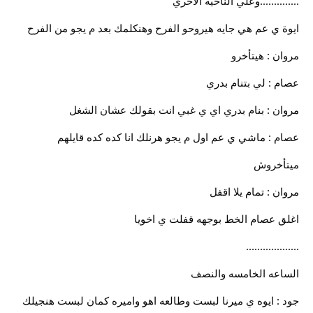
..............وعلي الناحيه الاخري
ايوة ي عم هي جايه هيروحو الفرح وهنكلمك بعد م يجو من الفرح
مروان : هيتأخرو
عصام : لي بتنام بدري
مروان : بنام بدري اي ي غبي انت بقولك عشان الشغل
عصام : ماشي ي عم اول م يجو هرنلك انا كده كده قايلهم
ميتأخروش
مروان : تمام يلا اقفل
اغلق عصام الخط بوجهه قفلت ي اخويا
...................
الساعه الخامسه والنصف
جود : ايوه ي ميرنا لبست وطالعه اهو واميره كمان لبست هنجيلك