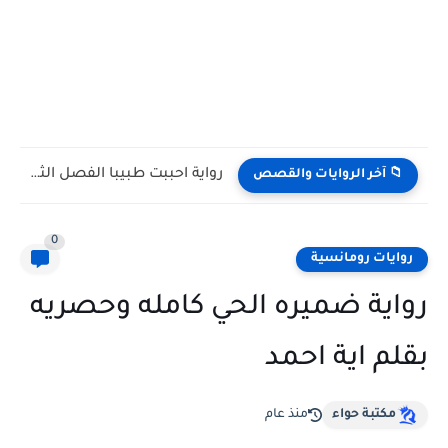
رواية احببت طبيبا الفصل الثالث 3 والاخير بقلم تقي مصطفي
📁 آخر الروايات والقصص
0
روايات رومانسية
رواية ضميره الحي كامله وحصريه
بقلم اية احمد
مكتبة حواء
منذ عام