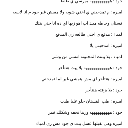
جود : ههههههههههه ميرسي ي طنط
اميره : م تمدحيني ي اختي شويه ولا مفيش غير جود م انا لابسه
فستان وحاطه ميك آب اهو زيها اي ده انا حتي بنتك
لمياء : مدفع ي اختي طالعه زي المدفع
اميره : امدحيني يلا
لمياء : يلا يبنت المجنونه امشي من وشي
جود : هههههههههههههه يلا يبت هنتأخر
اميره : هنتأخر اي مش همشي غير لما تمدحني
جود : يلا يزفته هنتأخر
اميره : طب الفستان حلو عليا طيب
جود : ههههههههههه وربنا تحفه وشكلك قمر
اميره وهي تقبلها عسل يبت ي جود مش زي لمياء