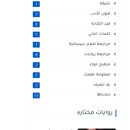
شيقة
1
فنون الأدب
2
قيد الكتابة
8
كلمات اغاني
2
مراجعة افلام سينمائية
1
مراجعة روايات
8
مطبخ حواء
2
معلومة تهمك
2
يلا نتعرف
2
Bitcoin
13
روايات مختاره