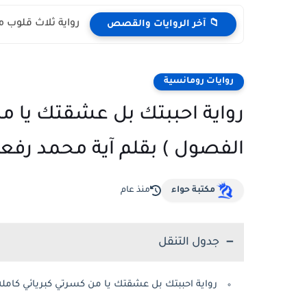
رواية ثلاث قلوب م
📁 آخر الروايات والقصص
روايات رومانسية
رواية احببتك بل عشقتك يا من
الفصول ) بقلم آية محمد رفع
مكتبة حواء
منذ عام
جدول التنقل
رواية احببتك بل عشقتك يا من كسرتي كبريائي كامل