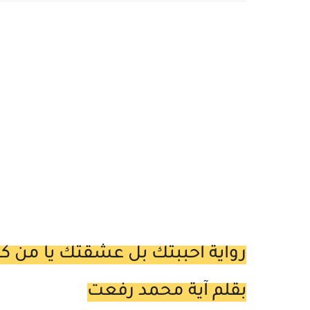
رواية احببتك بل عشقتك يا من كس
بقلم آية محمد رفعت