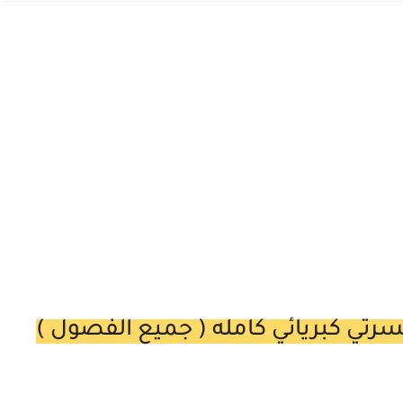
رتي كبريائي كامله ( جميع الفصول )