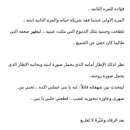
فؤاده للمره الثانيه ..
المره الاولى عندما فقد شريكه حياته والمره الثانيه ابنته ..
تلطخت وجنتيه بتلك الدموع التي ملئت عينيه .. ليظهر ضعفه التي
طالما كان خفي عن الجميع ..
نظر لذلك الإطار أمامه الذي يحمل صورة ابنته وبجانبه الإطار الذي
يحمل صورة زوجته..
ليتحدث بين شهقاته قائلاً : ليه يا بتى عملتي اكده .. تحبي من
ضهرى وعاوزة تتجوزيه غصب .. قطعتي جلبي يا بتي ..
بعد الرقاد،وعَبْرةً لا تُقلــع