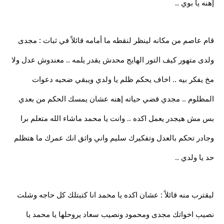
إهنه يا بوي ..
قام عاصم من مكانه لينظر لنقطه ما أمامه قائلاً في ثبات : مجدى
ولدى متهور كيف التور الهايج محدش يقدر يلمه .. معندوش عدل ولا
مخ يفكر بيه .. اخاف يحكم ظلم يا ولدي ويبقي ضحيه دعوات
المظلوم .. مجدي قضي حياته إهنه عشان يمسك الحكم من بعدي
بس مش هيجدر يعمل اكده .. وانت يا محمد ماشاء الله متعلم برا
وجادر تحكم بالعدل وتفكيرك سليم واني واثق انك عمرك ما هتظلم
حد يا ولدي ..
ليقترب منه قائلاً : عشان اكده يا محمد انا كتبتلك كل حاجه وشلت
نصيب اخواتك مجدى ومحمود ونصيب سعاد يروحلها يا محمد يا