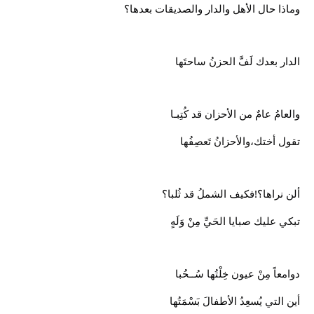
وماذا حال الأهل والدار والصديقات بعدها؟
الدار بعدك لَفَّ الحزنُ ساحتَها
والعامُ عامٌ من الأحزان قد كُتِبـا
تقول أختك،والأحزانُ تَعصِفُها
ألن نراها؟!فكيف الشملُ قد ثُلبا؟
تبكي عليك صبايا الحَيِّ مِنْ وَلَهٍ
دوامعاً مِنْ عيون خِلْتُها سُــحُبا
أين التي يُسعِدُ الأطفالَ بَسْمَتُها