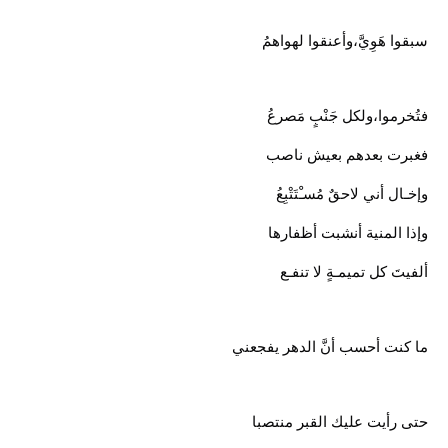
سبقوا هَوِيَّ،وأعنقوا لهواهمُ
فتُخرموا،ولكل جَنْبٍ مَصرعُ
فغبرت بعدهم بعيش ناصب
وإخـال أني لاحقٌ مُسـْتَتْبِعُ
وإذا المنية أنشبت أظفارها
ألفيتَ كل تميمـةٍ لا تنفـع
ما كنت أحسب أنَّ الدهر يفجعني
حتى رأيت عليك القبر منتصبا