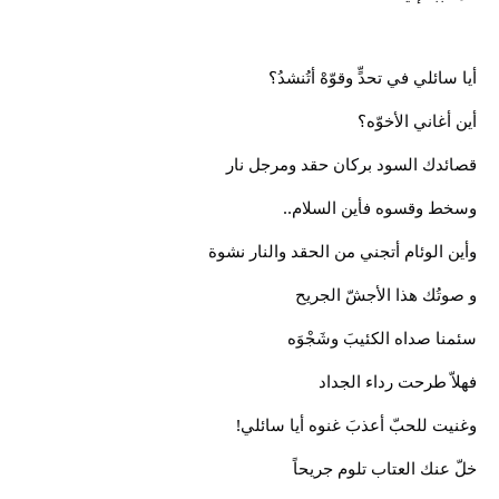
أيا سائلي في تحدٍّ وقوّهْ أتُنشدُ؟
أين أغاني الأخوّه؟
قصائدك السود بركان حقد ومرجل نار
وسخط وقسوه فأين السلام..
وأين الوئام أتجني من الحقد والنار نشوة
و صوتُك هذا الأجشّ الجريح
سئمنا صداه الكئيبَ وشَجْوَه
فهلاّ طرحت رداء الجداد
وغنيت للحبّ أعذبَ غنوه أيا سائلي!
خلّ عنك العتاب تلوم جريحاً