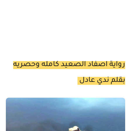
رواية اصفاد الصعيد كامله وحصريه
بقلم ندي عادل