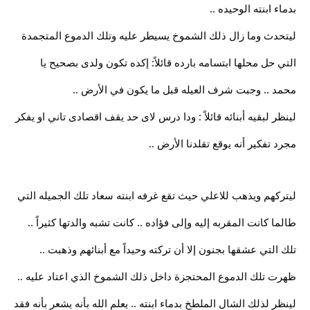
بدماء ابنته الوحيده ..
ليتحدث وما زال ذلك الشموخ يسيطر عليه وتلك الدموع المتجمدة
التي حل محلها ابتسامه بارده قائلاً: إكده تكون ولدى بصحيح يا
محمد .. وجبت شرف العيله قبل ما يكون في الأرض ..
لينظر لبقيه أبنائه قائلاً : ودا درس لاى حد يقف اقصادى تاني او يفكر
مجرد تفكير أنه يوقع تقلدنا الأرض ..
ليتركهم ويذهب للاعلي حيث تقع غرفه ابنته سعاد تلك الجميله التي
طالما كانت المقربه إليه وإلى فؤاده .. كانت تشبه والدتها كثيراً ..
تلك التي عشقها بجنون إلا أن تركته وحيداً مع أبنائهم وذهبت ..
ظهرت تلك الدموع المحتجزة داخل ذلك الشموخ الذي اعتاد عليه ..
لينظر لذلك الشال الملطخ بدماء ابنته .. يعلم الله بأنه يشعر بأنه فقد