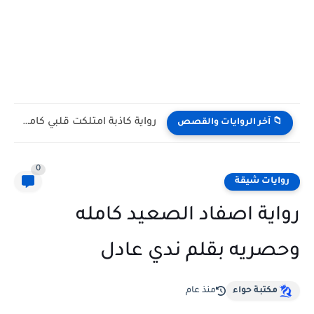
رواية كاذبة امتلكت قلبي كامله وحصريه بقلم رولا هاني
📁 آخر الروايات والقصص
0
روايات شيقة
رواية اصفاد الصعيد كامله
وحصريه بقلم ندي عادل
مكتبة حواء
منذ عام