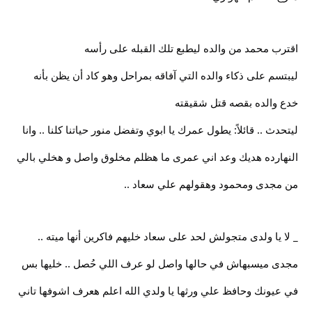
اقترب محمد من والده ليطبع تلك القبله على رأسه
ليبتسم على ذكاء والده التي آفاقه بمراحل وهو كاد أن يظن بأنه
خدع والده بقصه قتل شقيقته
ليتحدث .. قائلاً: يطول عمرك يا ابوي وتفضل منور حياتنا كلنا .. وانا
النهارده هديك وعد اني عمرى ما هظلم مخلوق واصل و هخلي بالي
من مجدى ومحمود وهقولهم علي سعاد ..
_ لا يا ولدى متجولش لحد على سعاد خليهم فاكرين أنها ميته ..
مجدى ميسبهاش في حالها واصل لو عرف اللي حُصل .. خليها بس
في عيونك وحافظ علي ورثها يا ولدي الله اعلم هعرف اشوفها تاني