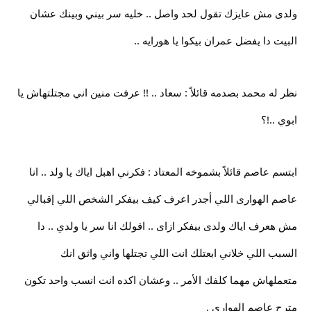
ولدى مش عايزك تقول لحد واصل .. خليه سر بيني وبينك عشان
البيت دا يفضل عمران بيكوا يا هورايه ..
نظر له محمد بصدمه قائلاً : سعاد .. !! عرفت منين اني مجتلتهاش يا
ابوي ..!؟
ابتسم عاصم قائلاً بشموخه المعتاد : فكرني اهبل اياك يا ولد .. انا
عاصم الهوارى اللي أجدر اعرف كيف بيفكر الشخص اللي إقبالي
مش هعرف اياك ولدى بيفكر ازاى .. اقولك انا سر يا ولدي .. دا
السبب اللي خلاني ابعتلك انت اللي تجتلها واني واثق انك
متعملهاش مهما كلفك الأمر .. وعشان اكده انت انسب واحد تكون
مترح عاصم الهواري .