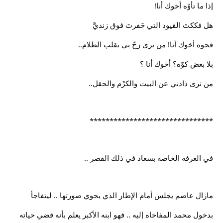
إذا ما تأوّه أخوك أنا!
هل فككتَ القيود التي حَفرتَ فوق زنديَّ
فجوه أخوك أنا! من ترى زجّ بي بقلب الظلام..
بلا بعض كوّه؟ أخوك أنا ؟
من ترى ذادني عن البيت والكرْم والحقل..
*******************************
في الغرفه الخاصه بسعاد في ذلك القصر ..
مازال عاصم يجلس أمام الإطار الذي يحوي صورتها .. ليتفاجأ
بدخول محمد المفاجاه إليه .. فهو ابنه الأكبر يعلم بأنه قضي حياته