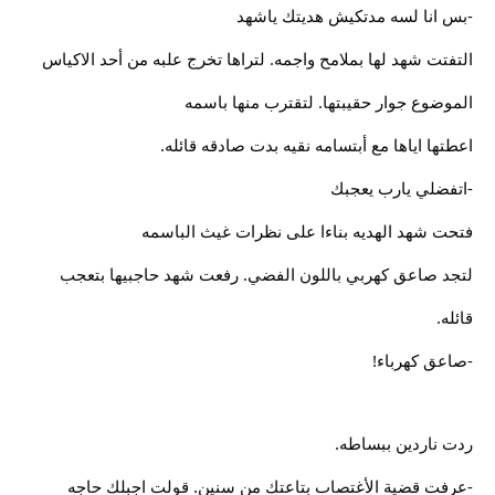
-بس انا لسه مدتكيش هديتك ياشهد
التفتت شهد لها بملامح واجمه. لتراها تخرج علبه من أحد الاكياس
الموضوع جوار حقيبتها. لتقترب منها باسمه
اعطتها اياها مع أبتسامه نقيه بدت صادقه قائله.
-اتفضلي يارب يعجبك
فتحت شهد الهديه بناءا على نظرات غيث الباسمه
لتجد صاعق كهربي باللون الفضي. رفعت شهد حاجبيها بتعجب
قائله.
-صاعق كهرباء!
ردت ناردين ببساطه.
-عرفت قضية الأغتصاب بتاعتك من سنين. قولت اجبلك حاجه