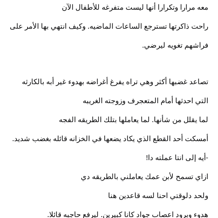
معه مرارا وتكرارا أنها ليست متفرغه للأطفال الآن
راحت ذاكرتها تسترجع الساعات الماضيه. وكيف انتهي بها الأمر على
فراشهم تغويه ليرضي.
تصاعد غضبها أكثر وهي تراه يفرغ أغراضه بهدوء غير أبه بالكارثه
التي احدثها أمام المتعجرف وزوجته الغريبه
لما يقلل من شأنها. لما يعاملها بتلك الطريقه الفجه
أمسكت أحد القطع الذي يكاد يضعها في الخزانه قائله بغضب شديد.
-أيه إلى انتا عملته دا!
ازاي تسمح لأبن عمك يعاملني بالطريقه دي
ولحد دلوقتي احنا لسه قاعدين هنا
هدوء وبرود اعصاب جواد كانا كبيرين. ليرفع حاجبه قائلا.