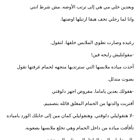
وبعدين خلي مي هي إلى ترتب الأوضه. مش شرط انتي
وانا لما رجلي تخف هبقا ارتبلها اوضتها.
رغيده وصارت تطوي الملابس خلفها. لتقول.
-مقولتليش رايحه فين!
أخذت مياده ملابسها التي سترتديها متجهه لحمام غرفتها تقول
بصوت متدلل.
-هقولك بعدين ياماما. مفروض اجهز دلوقتي
أقتربت والدتها من الحمام المغلق قائله بتصميم.
-لا هتقوليلي دلوقتي. وهتقوليلي كمان مين إلى جابلك الورد يامياده
تأفأفت مياده من داخل الحمام وهي تخلع ملابسها بصعوبه.
-الي جايبلي الورد الراجل إلى وداني المستشفي.