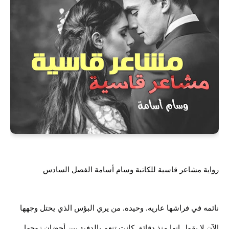
رواية مشاعر قاسية للكاتبة وسام أسامة الفصل السادس
نائمه في فراشها عاريه. وحيده. من يري البؤس الذي يحتل وجهها
الآن لا يقول انها منذ دقائق كانت تنعم بالدفئ بين أحضان زوجها