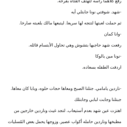
رفع كلاهما رأسه لتهتف الفتاه بفرحه.
-شهد. شوفتي نونا جابتلي أيه
ثم حملت لعبتها لتتجه لها سريعا. ليتبعها مالك بلعبته صارخا.
-وانا كمان
رفعت شهد حاجبها بتشوش وهي تحاول الأبتسام قائله.
-نونا مين يالوكا
اردفت الطفله بسعاده.
-ناردين يامامي. جتلنا الصبح ومعاها حجات حلوه، وبابا كان معاها.
جبتلنا وجابت لبابي وجابتلك
اهتزت عين شهد بعدم أستيعاب. لتجد غيث وناردين خارجين من
مطبخها وناردين حامله أكواب عصير. وزوجها يحمل بعض المُسليات