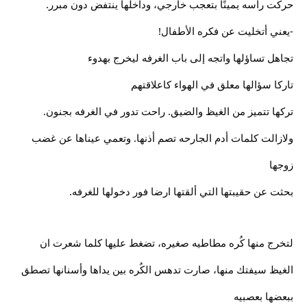
حركت رأسه يمينًا بتعجب خارجي، وداخلها ينتفض دون مبرر.
-يعني أتخليت عن فكره الأطفال!
تجاهل تساؤلها واتجه إلى باب الغرفه ليخرج بهدوء
تاركا سؤالها معلق في الهواء كاعلاقتهم
تركها تتميز من الغيظ والضيق. راحت تدور في الغرفه بجنون.
ولازالت كلمات أدم الجارحه تصم أذنها. وتعمي عيناها عن غضب
زوجها
بحثت عن حقيبتها التي ألقتها ارضا فور دخولها للغرفه.
لتخرج منها كُره مطاطيه صغيره، تضغط عليها كلما شعرت ان
الغيظ سيفتك منها، صارت تدهس الكُره بين يداها وأسنانها تصطق
ببعضها بعصبيه