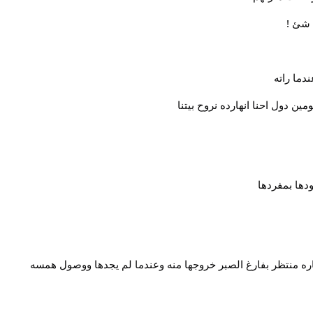
 شئ !
دما راته
مين دول احنا انهارده نروح بيتنا
دها بمفردها
ره منتظر بفارغ الصبر خروجها منه وعندما لم يجدها ووصول همسه