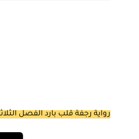
رواية رجفة قلب بارد الفصل الثلاثون 30 والاخير بقلم شروق 