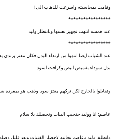
وقامت بمحاسبته واسرعت للذهاب الي !
*****************
عند همسه انتهت تجهيز نفسها وبانتظار وليد
*****************
عند الشباب ايضا انتهوا من ارتداء البدل فكان معتز يرتدي 
بدل سوداء بقميص ابيض وكرافت اسود
وتقابلوا بالخارج لكن تركهم معتز سويا وذهب هو بمفرده بس
عاصم: انا ووليد حنجيب البنات ونحصلك يلا سلام
وانطلق وليد وعاصم بجانبه لاحضار الفتيات وبعد قليل وصلو