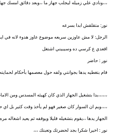
،،،ونادي علي زميله ليجلب جهاز ما ،،وبعد دقائق امسك ج
نور: متقلقش ابدا بسرعه
الرجل: لا مش عاوزين سربعه موضوع عاوز هدوء لانه في ايد
اقعدي ع كرسي ده وسيبيني اشتغل
نور : حاضر
قام بتغطيه يدها بجوانتي ولفه حول معصمها بأحكام لحمايت
،،،،،،بدا بتشغيل الجهاز الذي كان كهيئه المسدس ومن الاما
،،،،وبم ان السوار كان صغير فهو لم يأخذ وقت كثير بل اي 
الجهاز يدها ،،يقوم بتشغيله قليلا ويوقفه ثم يعيد اشغاله م
نور : اخيرا شكرا بجد لحضرتك وتعبتك ،،،