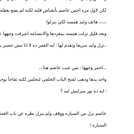
لكن لاول مره احس عاصم بأنقباض قلبه لكنه لم يضع بعقله
،،،،، هاتف وليد همسه لكي ينزلوا
وبعد قليل نزلت همسه بمفردها والابتسامه اشرقت وجهها عن
..نزل وليد سريعا وتقدم لها : ايه القمر ده لا انا مش حصبر يو
...احمر وجهها : بس عيب عاصم هنا ،،
واخذ يدها وذهب لفتح الباب الخلفي لتجلس لكنه تفاجأ بوجو
: ايه ده نور منزلتش ليه ؟
عاصم نزل من السياره ووقف ولم ينزل نظره عن باب العما
السياره !