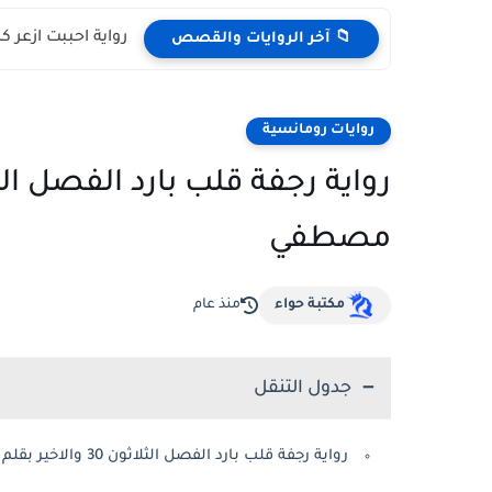
رواية احببت ازعر ك
📁 آخر الروايات والقصص
روايات رومانسية
مصطفي
مكتبة حواء
منذ عام
جدول التنقل
رواية رجفة قلب بارد الفصل الثلاثون 30 والاخير بقلم شروق مصطفي