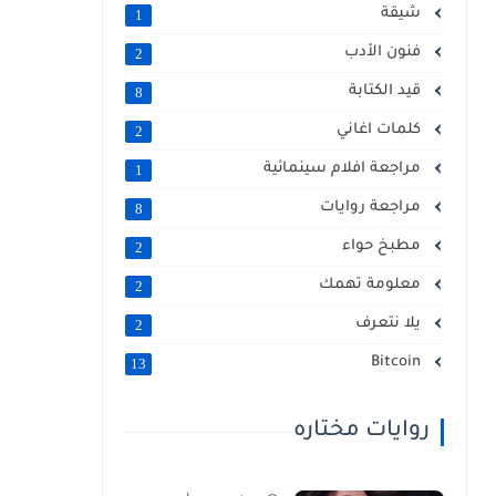
شيقة
1
فنون الأدب
2
قيد الكتابة
8
كلمات اغاني
2
مراجعة افلام سينمائية
1
مراجعة روايات
8
مطبخ حواء
2
معلومة تهمك
2
يلا نتعرف
2
Bitcoin
13
روايات مختاره