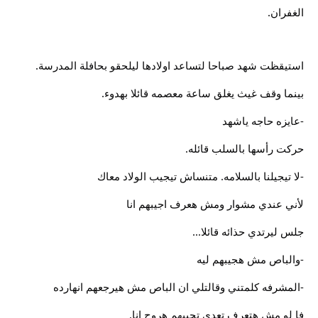
الغفران.
استيقظت شهد صباحا لتساعد اولادها ليلحقو بحافلة المدرسة.
بينما وقف غيث يغلق ساعة معصمه قائلا بهدوء.
-عايزه حاجه ياشهد
حركت رأسها بالسلب قائله.
-لا تيجيلنا بالسلامه. متنساش تيجيب الولاد معاك
لأني عندي مشوار ومش هعرف اجيبهم انا
جلس ليرتدي حذائه قائلا...
-والباص مش هجيبهم ليه
-المشرفه كلمتني وقالتلي ان الباص مش هيرجعهم انهارده
فا لو مش هتعرف تعدي تجيبهم هروح انا.