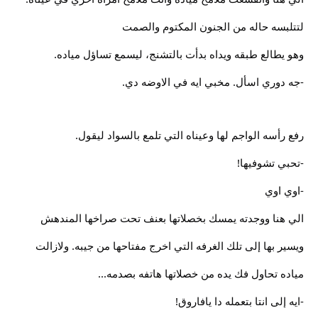
لتتلبسه حاله من الجنون المكتوم والصمت
وهو يطالع طبقه ويداه بدأت بالتشنج، ليسمع تساؤل مياده.
-جه دوري اسأل. مخبي ايه في الاوضه دي.
رفع رأسه الواجم لها وعيناه التي تلمع بالسواد ليقول.
-تحبي تشوفيها!
-اوي اوي
الي هنا ووجدته يمسك بخصلاتها بعنف تحت صراخها المندهش
ويسير بها إلى تلك الغرفه التي اخرج مفتاحها من جيبه. ولازالت
مياده تحاول فك يده من خصلاتها هاتفه بصدمه...
-ايه إلى انتا بتعمله دا يافاروق!