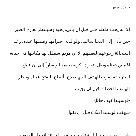
يريده منها.
الا أنه يحب طفله حتى قبل ان يأتي. يحبه وسينتظر بفارغ الصبر
حين يأتي إلى الدنيا سالما. ولوالدته احترامها وقيمتها عنده. رغم
استحالة رجوعهم لبعضهم الا ان مريم ستظل لها مكانتها في حياته
أغمض عيناه وظل يتحرك بكرسيه يمينا ويساراً إلى أن قطع
استرخائه صوت الهاتف الذي صدح بألحاح. ليفتح عيناه وينظر
للهاتف للحظات قبل ان يجيب...
-لوسيندا كيف حالكِ
شهقت لوسيندا ببكاء قبل ان تقول.
-لست بخير چواد. انا أشتقت لجيرمي. لم اعد اتحمل الهروب