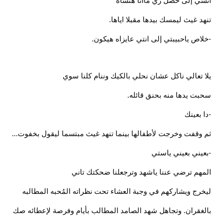
انسي إلى حصل زي ماانا هنساه
تنهد غيث ليمسك بيدها مقبلا اياها.
-خلاص ياحبيبتي إلى انتي عايزاه هيكون.
يلا تعالي ناكل عشان نحلي بالكيك وننام كلنا سوي
سحبت يدها منه بحنق قائله.
-دا بعينك
ثم وقفت وخرجت لأطفالها بينما تنهد غيث مبتسما ليقول بخفوت...
-بعيني بعيني ياستي
المهم ترضي عننا ياشهد وترجعلنا ضحكتك تاني
ليخرج ويشاركهم في وجبة العشاء تحت نظراته المُحبه المطالبه
بالغقران. وتجاهل شهد الصامد المطالب بأيام وفرصة لإعطائه صك