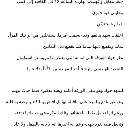
-يبقا نتقابل وافهمك. انهارده الساعه 12 في الكافيه إلى كنتي
بتقابلي فيه جوزي
-تمام هستناكي
اعلقت شهد هاتفها وقد حسمت امرها. ستتخلص من آثر تلك المرأه
تماما وتقطع ذيلها تماما كما تقطع ذيل الثعابين
نظر جواد للورقه التي امامه التي تعتذر بها مريم عن استكمال
التجديد الهندسي وترشح أحد المهندسين الكُفأ بدلا عنها.
ليتنهد جواد وهو يلقي الورقه أمامه ويعيد تفكيره فيما حدث بيهنم.
وهو غير نادم بالمره على ماقاله لها بل افاض بما كاد يمرضه به قلبه
ورغم انها تحمل طفله بأحشائها وتلك الفكره في حد ذاتها تدفئه
وتجعل قلبه يُغرد ببهجه رغم انه اخبرها انه لا يأبه بالطفل ولا عاد