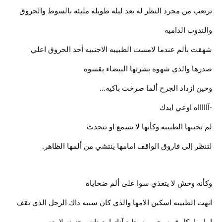
ترتعب من مجرد النظر له بعد ليله طويله مليئه بالسوط والحروق
والندوب الداميه
شهقت بألم عندما لامست الطبيبه الاجنبيه أحد الحروق اعلي
صدرها والذي شهوه بشرتها البيضاء بقسوه
وحين ازداد الجرح ألما صرخت باكيه...
-آاااااه اوعي ايدك
لم تجيبها الطبيبه وكأنها لا تسمع او تتحدث
لتنظر إلى فاروق الواقف امامها ينتشي من ألمها الظاهر.
وكأنه وحش لا يتغذي سوا على ألم ضحاياه
انهت الطبيبه اسكين الامها والذي كان سببه ذاك الرجل الذي يقف
امامها بكل قوه وجبروت يتابع آناتها بعينان مجنونه لامعه