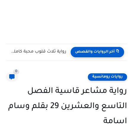
رواية ثلاث قلوب محبة كامله وحصريه بقلم ناهد خالد
📁 آخر الروايات والقصص
0
روايات رومانسية
رواية مشاعر قاسية الفصل
التاسع والعشرين 29 بقلم وسام
اسامة