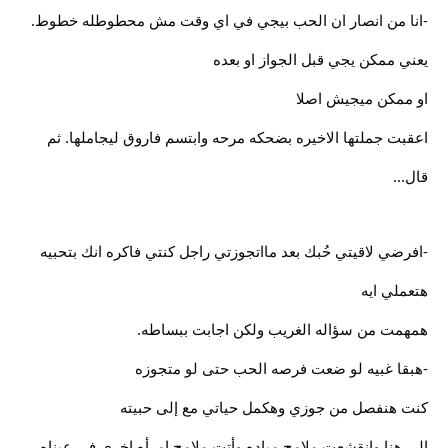
-انا من انصار ان الحب بيجي في اي وقت مش محطوطله خطوط.
يعني ممكن يجي قبل الجواز او بعده
او ممكن ميجيش اصلا
اعقبت جملتها الاخيره بضحكه مرحه وابتسم فاروق ليجاملها. ثم
قال...
-افرضي لاقيتي حُبك بعد مااتجوزتي راجل كنتي فاكره انك بتحبيه
هتعملي ايه
همهمت من سؤاله الغريب ولكن اجابت ببساطه.
-هبقا غبيه لو ضعت فرصه الحب حتى لو متجوزه
كنت هنفصل من جوزي وهكمل حياتي مع إلى حبيته
الي هنا وانقشعت ملامح مياده وأتت ملامح امرأه اخري في عيناه.