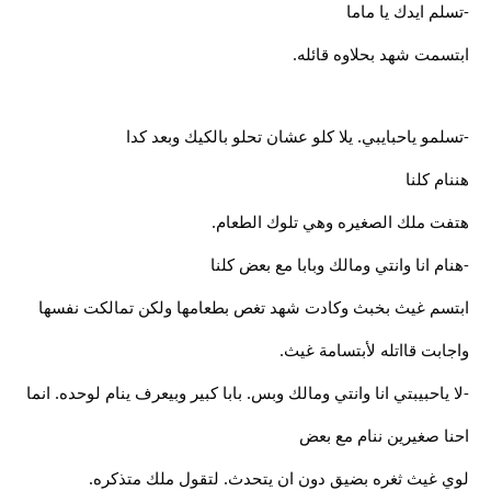
-تسلم ايدك يا ماما
ابتسمت شهد بحلاوه قائله.
-تسلمو ياحبايبي. يلا كلو عشان تحلو بالكيك وبعد كدا
هننام كلنا
هتفت ملك الصغيره وهي تلوك الطعام.
-هنام انا وانتي ومالك وبابا مع بعض كلنا
ابتسم غيث بخبث وكادت شهد تغص بطعامها ولكن تمالكت نفسها
واجابت قااتله لأبتسامة غيث.
-لا ياحبيبتي انا وانتي ومالك وبس. بابا كبير وبيعرف ينام لوحده. انما
احنا صغيرين ننام مع بعض
لوي غيث ثغره بضيق دون ان يتحدث. لتقول ملك متذكره.