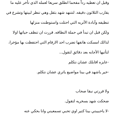
وقبل ان تعطيه رداً مفحما انطلق سريعا لعمله الذي تأخر عليه ما
يقارب الثلاثون دقيقه. لتتنهد شهد بثقل وهي تنظر لبيتها وتشرع في
تنظيفه وآبادة الأتربه التي احتلت واستوطنت منزلها
ولكن قبل ان تبدأ في حملة النظافه. قررت ان تنظف حياتها اولا
لذالك امسكت هاتفها تضرب احد الارقام التي احتفظت بها مؤخرا،
لتأتيها الأجابه بعد دقائق لتقول...
-عايزه اقابلك عشان نتكلم
-خير ياشهد في بينا مواضيع ياتري عشان نتكلم.
ولا قررتي نبقا صحاب
ضحكت شهد بسخريه لتقول.
-لا ياحبيبتي بينا كتير اوي تحبي تسمعيني وانا بحكي عنه