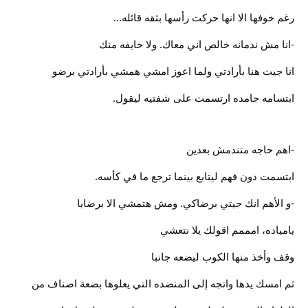
رغم خوفها الا انها حركت رأسها بثقه قائله...
-انا مش ندمانه خالص اني معاك. ولا خايفه منك
انا جيت هنا بأرادتي ولما اعوز امشي همشي بأرادتي برضو
ابتسامه جامده ارتسمت على شفتيه ليقول.
-اهم حاجه متندمش بعدين
ابتسمت دون فهم ليتابع بينما ترجع ما في كأسه.
-و الأهم انك جيتي برضاكي. ومش هتمشي الا برضايا
يامياده، امممم اقولك يلا نتعشي
وقف وأخذ منها الكوب ليضعه جانبا
ثم امسك يدها واتجه إلى المنضده التي يعلوها بضعة اصناف من