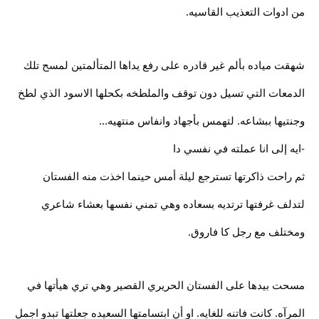
من ادوات التعذيب القاسيه.
شهقت مياده بألم غير قادره على رفع يداها المتألمتين لمسح تلك
الدمعات التي تسيل دون توقف والملطخه بكحلها الاسود الذي لطخ
وجنتيها ببشاعه. لتهمس بأجهاد وانفاس منتهيه...
-ايه إلى انا عملته في نفسي دا
ثم راحت ذاكرتها تسترجع ليلة أمس حينما اخذت منه الفستان
لتدلف غرفتها ترتديه بسعاده وهي تمني نفسها بعشاء شاعري
ومختلف مع رجل كا فاروق.
مسحت بيدها على الفستان الحريري القصير وهي تري هيأتها في
المرآه. كانت فاتنه للغايه. او أن ابتسامتها السعيده جعلتها تبدو اجمل