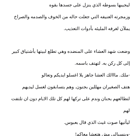
ليجيبها بسوطه الذي ينزل على جسدها بقوه
وزمجرته العنيفه التي جعلت حاله من الخوف والصدمه والصراخ
يملآن لغرفه المليئه بأدوات التعذيب.
وضعت شهد العشاء على المنضده وهي تطلع لبيتها بأشتياق كبير
إلى كل ركن به. لتهتف باسمه.
-ملك. مااالك العشا جاهز يلا اغسلو ايديكم وتعالو
هتف الصغيران مهللين بجنون. وهم يتسابقون لغسل ليديهم
لتطالعهم بحنان وندم على تركها لهم كل تلك الايام دون ان تلتفت
لهم
ليأتيها صوت غيث الذي قال بعبوس.
-وبنسبالي مش هتعشا معاكم!