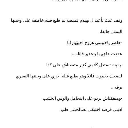
وقف غيث بأعتدال يهندم قميصه ثم طبع قبله خاطفه على وجنتها
اليمني هاتفا.
-حاضر ياحبيبتي هروح اجيبهم انا
عقدت حاجبيها بتحذير قائله...
-بقيت تستغل كلامي كتير متفقناش على كدا
ليضحك بخفوت قائلا وهو يطبع قبله اخري على وجنتها اليسري
برقه...
-ومتفقناش بردو على التجاهل والوش الخشب
اديني فرصه اخليكي تصالحيني طب.