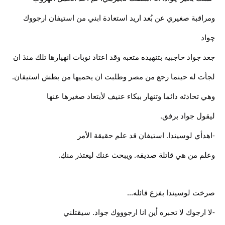
ومراقبة صغيري عن بُعد اريد استعادة ابني من استيفان ارجووك
چواد
جعد جواد حاجبيه بتنهيده متعبه وقد اعتاد نوبات انهيارها تلك منذ ان
لجأت له حينما رجع من مصر وطلبت ان يحميها من بطش استيفان.
وهي تحادثه دائما وتنهار ببكاء عنيف لأبتعاد صغيرها عنها
ليقول جواد برفق.
-اهدأي لوسيندا. استيفان قد علم حقيقة الأمر
وعلم من هي قاتلة صديقه. ويبحث عنك ليعتذر منكِ.
صرخت لوسيندا بفزع قائله...
-لا ارجوك لا تحبره أين انا ارجوووك جواد. سيقتلني