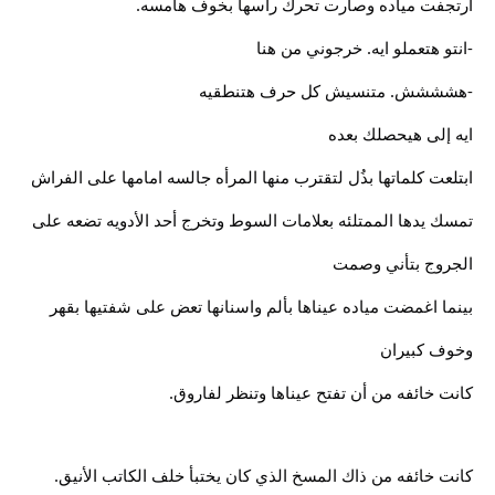
ارتجفت مياده وصارت تحرك رأسها بخوف هامسه.
-انتو هتعملو ايه. خرجوني من هنا
-هشششش. متنسيش كل حرف هتنطقيه
ايه إلى هيحصلك بعده
ابتلعت كلماتها بذُل لتقترب منها المرأه جالسه امامها على الفراش
تمسك يدها الممتلئه بعلامات السوط وتخرج أحد الأدويه تضعه على
الجروج بتأني وصمت
بينما اغمضت مياده عيناها بألم واسنانها تعض على شفتيها بقهر
وخوف كبيران
كانت خائفه من أن تفتح عيناها وتنظر لفاروق.
كانت خائفه من ذاك المسخ الذي كان يختبأ خلف الكاتب الأنيق.