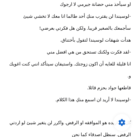
او سيأخذ مني حضانة جيرمي لا ارجوك
-لوسيندا لن يقترب منكِ أحد طالما انا معك لا تخشي شيئ
سأجمعك بالصغير قريبا. ولكن هل فكرتي بعرضي!
هدأت شهقات لوسيندا لتقول بأختناق.
-لقد فكرت ولكنك تستحق من هي افضل مني
انا قليلة للغايه أن اكون زوجتك. واستيفان سيتأكد انني كنت اغويك
و.
قاطعها جواد بحزم قائلا.
-لوسيندا لا أريد ان اسمع منكِ هذا الكلام.
كل ماا اريده هو الموافقه او الرفض. واكرر لن يتغير شيئ لو اردتي
الرفض. سنظل اصدقاء كما نحن