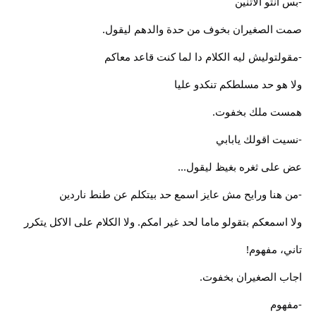
-بس انتو الاتنين
صمت الصغيران بخوف من حدة والدهم ليقول.
-مقولتوليش ليه الكلام دا لما كنت قاعد معاكم
ولا هو حد مسلطكم تنكدو عليا
همست ملك بخفوت.
-نسيت اقولك يابابي
عض على ثغره بغيظ ليقول...
-من هنا ورايح مش عايز اسمع حد بيتكلم عن طنط ناردين
ولا اسمعكم بتقولو ماما لحد غير امكم. ولا الكلام على الاكل يتكرر
تاني، مفهوم!
اجاب الصغيران بخفوت.
-مفهوم