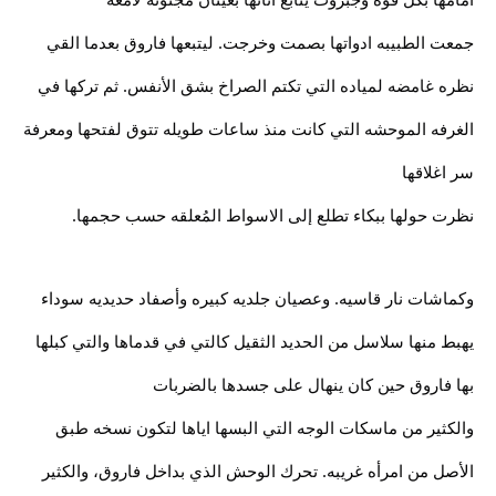
جمعت الطبيبه ادواتها بصمت وخرجت. ليتبعها فاروق بعدما القي
نظره غامضه لمياده التي تكتم الصراخ بشق الأنفس. ثم تركها في
الغرفه الموحشه التي كانت منذ ساعات طويله تتوق لفتحها ومعرفة
سر اغلاقها
نظرت حولها ببكاء تطلع إلى الاسواط المُعلقه حسب حجمها.
وكماشات نار قاسيه. وعصيان جلديه كبيره وأصفاد حديديه سوداء
يهبط منها سلاسل من الحديد الثقيل كالتي في قدماها والتي كبلها
بها فاروق حين كان ينهال على جسدها بالضربات
والكثير من ماسكات الوجه التي البسها اياها لتكون نسخه طبق
الأصل من امرأه غريبه. تحرك الوحش الذي بداخل فاروق، والكثير