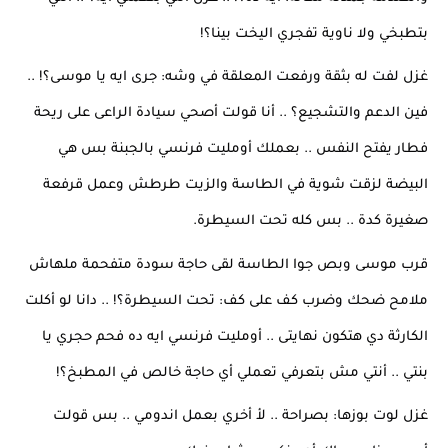
بتطبخي ولا ناوية تفجري اليخت بينا؟!
غزل لفت له بثقة ورفعت المعلقة في وشه: جرى ايه يا موسى؟! .. 
فين الدعم والتشجيع؟ .. أنا قولت أصحي سيادة الراعى على ريحة 
فطار يفتح النفس .. بعملك أومليت فرنسي بالجبنة بس هي 
البيضة لزقت شوية في الطاسة والزيت طرطش وعمل قرفعة 
صغيرة كدة .. بس كله تحت السيطرة.
قرب موسى وبص جوا الطاسة لقى حاجة سودة متفحمة ملهاش 
ملامح ضحك وضرب كف على كف: تحت السيطرة؟! .. دانا لو أكلت 
الكارثة دي هتكون نهايتى .. أومليت فرنسي ايه ده فحم حجري يا 
بنتي .. أنتي مش بتعرفي تعملي أي حاجة خالص في المطبخ؟!
غزل لوت بوزها: بصراحة .. لأ أخري بعمل اندومي .. بس قولت 