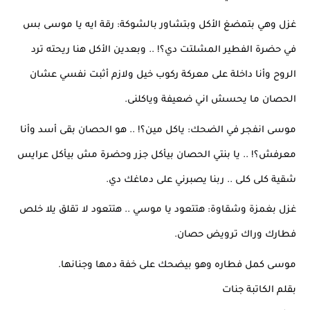
غزل وهي بتمضغ الأكل وبتشاور بالشوكة: رقة ايه يا موسى بس 
في حضرة الفطير المشلتت دي؟! .. وبعدين الأكل هنا ريحته ترد 
الروح وأنا داخلة على معركة ركوب خيل ولازم أثبت نفسي عشان 
الحصان ما يحسش اني ضعيفة وياكلنى.
موسى انفجر في الضحك: ياكل مين؟! .. هو الحصان بقى أسد وأنا 
معرفش؟! .. يا بنتي الحصان بيأكل جزر وحضرة مش بيأكل عرايس 
شقية كلى كلى .. ربنا يصبرني على دماغك دي.
غزل بغمزة وشقاوة: هتتعود يا موسي .. هتتعود لا تقلق يلا خلص 
فطارك وراك ترويض حصان.
موسى كمل فطاره وهو بيضحك على خفة دمها وجنانها.
بقلم الكاتبة جنات