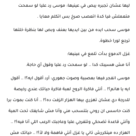
ليها عشان تجبره يبص في عينيها: موسى رد عليا لو سمحت 
متعملش فيا كدة اتعصب صرخ بس اتكلم معايا .
موسى سحب ايده من بين ايديها بعنف وبص لها بنظرة خلتها 
ترجع لورا خطوة.
غزل الدموع بدأت تلمع في عينيها:
أنا مش هسيبك كدا .. لو سمحت رد عليا وقول أي حاجة.
موسى انفجر فيها بعصبية وصوت جهوري: أرد أقول ايه؟! .. أقول 
ايه يا هانم؟! .. أنتي فاكرة الروح لعبة فاكرة حياتك عندي رخيصة 
للدرجة دي عشان تهزري بيها الهزار الزفت ده؟! .. أنا كنت بموت برا 
كنت حاسس ان روحي بتتسحب مني وأنا مش شايفك تحت المية 
وأنتي قاعدة تضحكي وتتفرجي عليا وعاجبك الرعب اللي أنا فيه؟! .. 
الهزار ده ميتكررش تاني يا غزل أنتي فاهمة ولا لأ؟! .. حياتك مش 