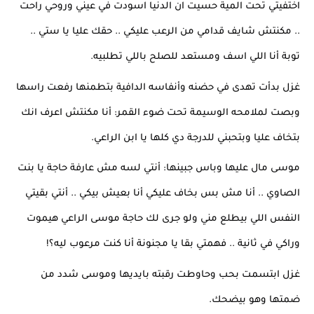
اختفيتي تحت المية حسيت ان الدنيا اسودت في عيني وروحي راحت 
.. مكنتش شايف قدامي من الرعب عليكي .. حقك عليا يا ستي .. 
توبة أنا اللي اسف ومستعد للصلح باللي تطلبيه.
غزل بدأت تهدى في حضنه وأنفاسه الدافية بتطمنها رفعت راسها 
وبصت لملامحه الوسيمة تحت ضوء القمر: أنا مكنتش اعرف انك 
بتخاف عليا وبتحبني للدرجة دي كلها يا ابن الراعي.
موسى مال عليها وباس جبينها: أنتي لسه مش عارفة حاجة يا بنت 
الصاوي .. أنا مش بس بخاف عليكي أنا بعيش بيكي .. أنتي بقيتي 
النفس اللي بيطلع مني ولو جرى لك حاجة موسى الراعي هيموت 
وراكي في ثانية .. فهمتي بقا يا مجنونة أنا كنت مرعوب ليه؟!
غزل ابتسمت بحب وحاوطت رقبته بايديها وموسى شدد من 
ضمتها وهو بيضحك.