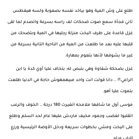
طلع على وش المية وهو بياخد نفسه بصعوبة ولسه هيغطس 
تاني فجأة سمع صوت ضحكات لف راسه بسرعة واتصدم لما لقى 
غزل قاعدة على طرف اليخت منزلة رجليها في المية وبتضحك من 
قلبها عليه بعد ما طلعت من المية من الناحية التانية بسرعة من 
غير ما يشوفها لأنها بتعوم بمهارة.
غزل بضحكة شقاوة وهي بتبص له: بتخاف عليا أوي كدة يا ابن 
الراعي؟! .. دانا قولت انت واحد مبيهمهوش حاجة في الدنيا طلعت 
بتموت عليا أهو.
موسى أول ما شافها ملامحه اتغيرت 180 درجة .. الخوف والرعب 
اتقلبوا لغضب وجمود مخيف ماردش عليها عام لحد السلم وطلع 
على اليخت ومشي بخطوات سريعة ودخل الأوضة الرئيسية ورزع 
الباب وراه.