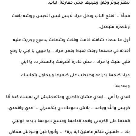
بتهتز بتوتر وقلق وعينيها مش مفارقة الباب.
فجأة .. اتفتح الباب ودخل مراد لابس لبس الحبس ووشه باهت 
وشعره متبهدل.
أول ما سعاد شافته قامت وقفت وشهقت بدموع وجريت عليه 
أخدته في حضنها وبقت تعيط بقهر: مراد .. يا حبيبي يا ابني يا وجع 
قلبي عليك يا مراد .. مش قادرة أشوفك بالمنظر ده يا ابني.
مراد ضمها بدراعه وطبطب على ضهرها وبيحاول يتماسك 
ويهديها:
اهدي يا أمي .. اهدي عشان خاطري وماتعمليش في نفسك كدة أنا 
كويس والله وجامد .. بلاش دموعك دي بتكسرني .. اهدي واقعدي.
قعدها على الكرسي وقعد قدامها ومسح دموعها بايده: قوليلي 
بقا .. طمنيني عنكم عاملين ايه برة؟! .. وأبويا فين ومجاش معاكي 