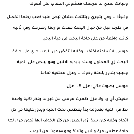
وحياتك عندي ما هرحمك هتشوفي العقاب على أصوله.
وفجأة .. وهي بتجري وبتلتفت عشان تبص عليه كعب رجلها اتكعبل 
في طرف حبل من حبال اليخت فقدت توازنها وصرخت وفي ثانية 
كانت واقعة من على حافة اليخت في مية البحر.
موسى ابتسامته اختفت وقلبه اتنفض من الرعب جري على حافة 
اليخت زي المجنون وسند بايديه الاتنين وهو بيبص على المية 
وعينيه بتدور بلهفة وخوف .. وغزل مختفية تماما.
موسى بصوت عالي: غزل!!! .. غزل.
مفيش أي رد ولا غزل ظهرت موسى من غير ما يفكر ثانية واحدة 
نط في المية بهدومه بدأ يغطس تحت المية ويدور عليها في كل 
اتجاه وقلبه كان بيدق زي الطبل من كتر الخوف انها تكون جرى لها 
حاجة غطس مرة واتنين وتلاتة وهو هيموت من الرعب.