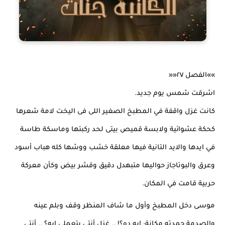
»»الفصل ٢٧««
اشرقت شمس يوم جديد.
كانت غزل واقفة في المطبخ الصغير اللى فى اليخت لامة شعرها 
كحكة عشوائية ولابسة قميص بيتى لحد ركبتها وماسكة طاسة 
في ايدها والايد التانية فيها معلقة خشب ووشها كله هباب أسود 
وعرق والبوتاجاز حواليها متبهدل دقيق وقشر بيض وكأن معركة 
حربية قامت في المكان.
موسى دخل المطبخ وأول ما شاف المنظر وقف وبلم عينه 
والصدمة جمدته مكانة: ايه ده؟! .. غزل أنتي بتعملي ايه؟ .. أنتي 