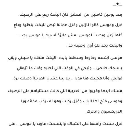
ـــــ★ـــــ
بعد يومين كاملين من العشق كان اليخت رجع على الرصيف.
غزل وموسى كانوا نازلين وغزل عمالة تبص لليخت بنظرة وداع 
كلها زعل وبصت لموسى: مش عايزة أسيبه يا موسى بجد .. 
واليخت بجد حلو أوي وحبيته جدا.
موسى ابتسم وحاوط وسطها بايده: اليخت ملكك يا حبيبتي وبقى 
باسمك خلاص .. وتيجي في الوقت اللي تحبيه وقت ما تزهقي 
قوليلي وأنا هجيبك هنا فورا .. يلا بينا عشان العربية وصلت برة.
مسك ايدها وقربوا من العربية اللي كانت مستنياهم على الرصيف 
وموسى فتح لها الباب وغزل ركبت وهو لف ركب مكانه ورا 
الدريكسيون واتحرك.
غزل سندت راسها على الشباك وابتسمت: عارف يا موسى .. على 