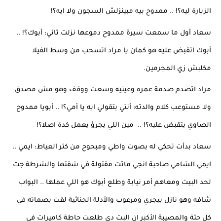
الزيارة ليه؟! .. ممدوح بيه مبينزلش السجون ولا ايه؟!
سعاد أول ما سمعت سيرة ممدوح دموعها نزلت تاني: أبوك؟! .. 
أبوك اتقبض عليه هو كمان يا مراد اتسحب من وسط الفيلا 
مكلبش زي المجرمين.
مراد اتصدم صدمة عمره وعينيه وسعت ووقف وهو مش مصدق 
ولا مستوعب كلام والدته: أنتي بتقولي ايه يا أمي؟! .. أبويا ممدوح 
الصاوي يتقبض عليه؟! ..  مين اللي يجرؤ يعمل كدة اصلا؟!
سعاد بدأت تحكي له بصوت واطي ومبحوح من كتر العياط: ايمي .. 
ايمي الشامي صاحبة انجي ماتت مقتولة في شقتها والشرطة جت 
لحد البيت ومعاهم أمر نيابة وطلع أبوك هو اللي عملها .. البواب 
شافه وهو نازل بيجري ومرعوب والأدلة الجنائية لقت بصماته في 
كل حتة والمصيبة الأكبر ان البت دي طلعت حاطة كاميرات في 