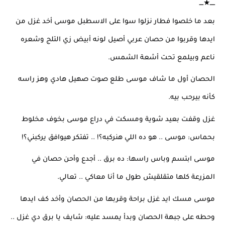
ـــــ★ــــ
بعد ما خلصوا فطار نزلوا سوا على الاسطبل موسى أخد غزل من 
ايدها وقربوا من حصان عربي أصيل لونه أبيض زي التلج وشعره 
ناعم وبيلمع تحت أشعة الشمس.
الحصان أول ما شاف موسى طلع صوت صهيل هادي وهز راسه 
كأنه بيرحب بيه.
غزل وقفت بعيد شوية ومسكت في دراع موسى بخوف مخلوط 
بحماس: موسى .. هو ده اللي هنركبه؟! .. تفتكر هيوافق يركبني؟!
موسى ابتسم وباس راسها: ده برق .. أجدع وأحن حصان في 
المزرعة كلها متقلقيش طول ما أنا معاكي .. تعالي.
موسى مسك ايد غزل براحة وقربها من الحصان وأخد كف ايدها 
وحطه على جبهة الحصان وبدأ يمسد عليه: شايف يا برق دي غزل .. 