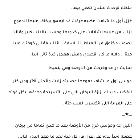
ملكك لوحدك عشان تلعبي بيها.
غزل أول ما شافت غضبه عرفت قد ايه هو بيخاف عليها الدموع 
نزلت من عينيها شلالات على خدودها وحست بالذنب كبير وقالت 
بصوت مخنوق من العياط: أنا اسفة .. أنا اسفة اني خوفتك عليا 
كدة .. والله ما كان قصدي ومش هعمل كدة تاني أبدا.
سابت دراعه وخرجت من الأوضة وهي بتعيط.
موسى أول ما شاف دموعها عصبيته زادت وأتجنن أكتر ومن كتر 
الغضب مسك ازازة البرفان اللي على التسريحة وحدفها بكل قوته 
على المراية اللى اتكسرت لميت حتة .
ـــــ★ــــ
الليل جه وموسى خرج من الأوضة بعد ما هدي تماما من بركان 
غضبه وبدأ يدور على غزل في كل حتة لحد ما طلع الدور التاني 