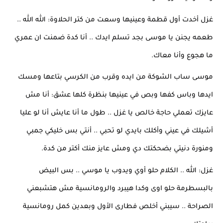
غزل أخدت أول قطمة وعينيها وسعت من كتر الحلاوة: الله الله .. 
طعمه يجنن يا موسى بجد تسلم ايدك .. أنا كدة ضمنت ان عمري 
ما هجوع وأنا معاك.
موسى ساب الشوكة من ايده وقرب من الكرسي بتاعها ومسك 
ايدها وباس كفها وبص في عينيها بنظرة كلها عشق: أنا مش 
عايزك تعملي حاجة خالص يا غزل .. طول ما أنا عايش أنا لو عليا 
أشيلك في عيني وأكلك بايدي لو تحبي .. أنتي بس خليكي جمبي 
ومنورة دنيتي بضحكتك دي ومش عايز منك أكتر من كدة.
غزل: الله .. الكلام حلو أوي ويدوب يا موسي .. بس البيض 
بالبسطرمة حلو اوى وكدا هيبرد والرومانسية مش هتشبعني 
الصراحة .. سيبني أخلص فطارى الأول وبعدين كمل رومانسية 