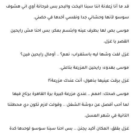
قد ما أنا زعلانة اننا سبنا اليخت والبحر بس فرحانة أوي اني هشوف 
سوسو لأنها وحشاني جدا ونفسي أخدها في حضني.
موسى بص لها بطرف عينه وابتسم بمكر: بس احنا مش رايحين 
القصر يا غزل.
غزل لفت وشها ليه باستغراب: نعم؟ .. أومال رايحين فين؟
موسى بهدوء: رايحين المزرعة بتاعتي.
غزل برقت عينيها بذهول: أنت عندك مزرعة؟!
موسى ضحك: اممم .. عندي مزرعة كبيرة برة القاهرة برتاح فيها 
لما أحب أفصل عن دوشة الشغل .. وقولت لازم تكون دي محطتنا 
التانية في شهر العسل.
غزل بقلق: المكان أكيد يجنن .. بس احنا سبنا سوسو لوحدها كدة 