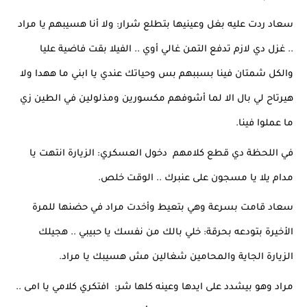
سعاد ردت عليه بغل وعينيها بتطلع شرار: ولا أنا هسيبهم يا مراد 
.. غزل دي لازم تدفع التمن غالي أوي .. الفيلا بقت فاضية عليا 
والكل شمتان فينا بسببهم بس وحياتك عندي يا ابني ما ههدا ولا 
هيرتاح لي بال الا لما أشوفهم مكسورين ومذلولين في الطين زي 
ما عملوا فينا.
في اللحظة دي قطع كلامهم  دخول العسكري: الزيارة انتهت يا 
مدام يلا يا مسجون على عنبرك .. الوقت خلص.
سعاد قامت بسرعة وهي بتعيط وأخدت مراد في حضنها للمرة 
الأخيرة بتودعه بحرقة: خلي بالك من نفسك يا حبيبي .. هجيلك 
الزيارة الجاية والمحامين شغالين مش هسيبك يا مراد.
مراد وهو بيشدد على ايدها وعينه كلها شر:  افتكري كلامي يا امى .. 