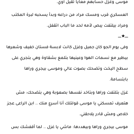
موسى وغزل حسابهم معايا تقيل أوي.
العسكري قرب ومسك مراد من دراعه وبدأ يسحبه لبرة المكتب 
ومراد بيلتفت يبص لأمه لحد ما الباب اتقفل.
ـــــ★ـــــ
وفى يوم الجو كان جميل وغزل كانت لابسة فستان خفيف وشعرها 
بيطير مع نسمات الهوا وعينيها بتلمع بشقاوة وهي بتجري على 
سطح اليخت وتضحك بصوت عالي وموسى بيجري وراها 
بابتسامة.
غزل بتلتفت وراها وبتاخد نفسها بصعوبة وهي بتضحك: مش 
هتعرف تمسكني يا موسى قولتلك أنا أسرع منك .. ابن الراعى عجز 
خلاص ومش قادر يلاحقني.
موسى بيجري وراها وبيهددها: ماشي يا غزل .. لما أقفشك بس 