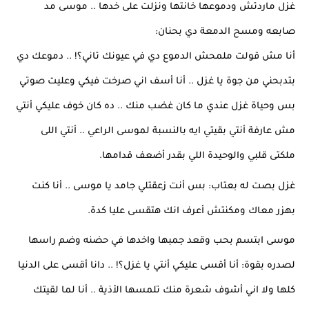
غزل ماردتش ودموعها خانتها ونزلت على خدها .. موسى مد 
صابعه ومسح الدمعة دي بحنان:
أنا مش قولت ملمحش الدموع دي في عيونك تاني؟! .. دموعك دي 
بتدبحني من جوة يا غزل .. أنا أسف اني صرخت فيكي وعليت صوتي 
بس وحياة غزل عندي ما كان غضب منك .. ده كان خوف عليكي أنتي 
مش عارفة أنتي بقيتي ايه بالنسبة لموسى الراعي .. أنتي اللى 
ملكتى قلبي والوحيدة اللي بقدر أضعف قدامها.
غزل بصت له بعتاب: بس أنت زعقتلي جامد يا موسى .. أنا كنت 
بهزر معاك ومكنتش أعرف انك هتقسى عليا كدة.
موسى ابتسم بحب وقعد جمبها واخدها في حضنه وضم راسها 
لصدره بقوة: أنا أقسى عليكي أنتي يا غزل؟! .. دانا أقسى على الدنيا 
كلها ولا اني أشوف شعرة منك تلمسها الأذية .. أنا لما لقيتك 