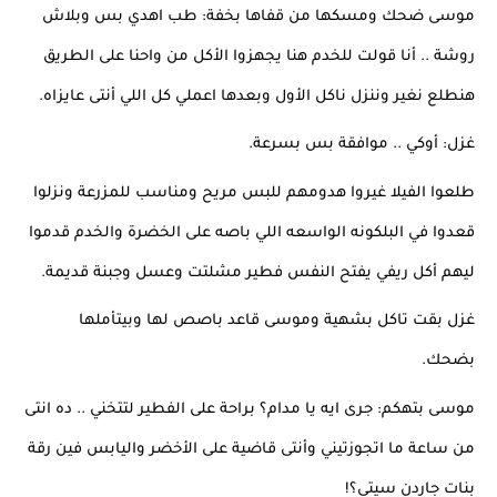
موسى ضحك ومسكها من قفاها بخفة: طب اهدي بس وبلاش 
روشة .. أنا قولت للخدم هنا يجهزوا الأكل من واحنا على الطريق 
هنطلع نغير وننزل ناكل الأول وبعدها اعملي كل اللي أنتى عايزاه.
غزل: أوكي .. موافقة بس بسرعة.
طلعوا الفيلا غيروا هدومهم للبس مريح ومناسب للمزرعة ونزلوا 
قعدوا في البلكونه الواسعه اللي باصه على الخضرة والخدم قدموا 
ليهم أكل ريفي يفتح النفس فطير مشلتت وعسل وجبنة قديمة.
غزل بقت تاكل بشهية وموسى قاعد باصص لها وبيتأملها 
بضحك.
موسى بتهكم: جرى ايه يا مدام؟ براحة على الفطير لتتخني .. ده انتى 
من ساعة ما اتجوزتيني وأنتى قاضية على الأخضر واليابس فين رقة 
بنات جاردن سيتي؟!