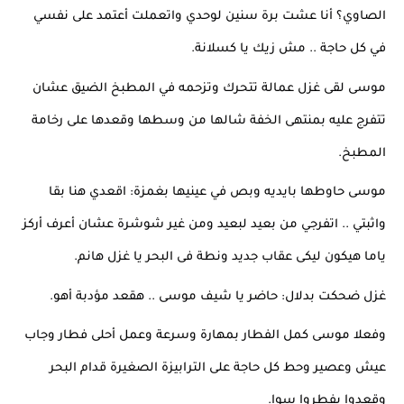
الصاوي؟ أنا عشت برة سنين لوحدي واتعملت أعتمد على نفسي 
في كل حاجة .. مش زيك يا كسلانة.
موسى لقى غزل عمالة تتحرك وتزحمه في المطبخ الضيق عشان 
تتفرج عليه بمنتهى الخفة شالها من وسطها وقعدها على رخامة 
المطبخ.
موسى حاوطها بايديه وبص في عينيها بغمزة: اقعدي هنا بقا 
واثبتي .. اتفرجي من بعيد لبعيد ومن غير شوشرة عشان أعرف أركز 
ياما هيكون ليكى عقاب جديد ونطة فى البحر يا غزل هانم.
غزل ضحكت بدلال: حاضر يا شيف موسى .. هقعد مؤدبة أهو.
وفعلا موسى كمل الفطار بمهارة وسرعة وعمل أحلى فطار وجاب 
عيش وعصير وحط كل حاجة على الترابيزة الصغيرة قدام البحر 
وقعدوا يفطروا سوا.