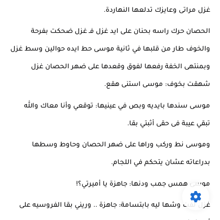
غزل مراتى وعايزك تدلعها النهاردة.
الحصان حرك راسه بحنان على ايد غزل فـ غزل ضحكت بفرحة 
والخوف طار من قلبها في ثانية موسى حط ايده حوالين وسط غزل 
وبمنتهى الخفة رفعها لفوق وقعدها على ضهر الحصان غزل 
شهقت بخوف: موسى استنى هقع.
موسى سندها بايديه وبص في عينيها: توقعي وأنا معاك والله 
تبقي عيبة فى حقى أثبتي بقا.
وموسى نط وركب وراها على ضهر الحصان وحاوط وسطها 
بدراعاته عشان يتحكم في اللجام.
موسى همس جمب ودنها: جاهزة يا أميرتي؟!
غزل لفت وشها ليه بابتسامة: جاهزة .. وريني بقا الفروسيه على 