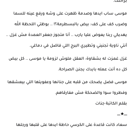
براحتك.
موسى ساب ايدها وصدمة ظهرت على وشه ورفع عينه للسما 
وضرب كف على كف: بيض بالبسطرمة؟! .. بوظتي اللحظة الله 
يهديكي ربنا يعوض عليا يارب .. أنا متجوز جعفر العمدة مش غزل .. 
أنتي ناوية تجنيني وتطيري البرج اللي فاضل في دماغي.
غزل غمزت له بشقاوة: العقل ملوش لزومة يا موسى .. كل بيض 
كل ده أنت عمله بايدك يجنن الصراحة.
موسى فضل يضحك من قلبه على جنانها وعفويتها اللي بيعشقها 
وفطروا سوا والضحكة مش مفارقاهم.
بقلم الكاتبة جنات 
ـــــ★ـــــ
سعاد كانت قاعدة على الكرسي حاطة ايدها على قلبها ورجلها 