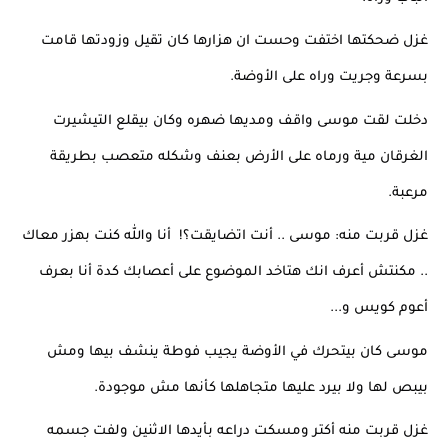
غزل ضحكتها اختفت وحست ان هزارها كان تقيل وزودتها قامت 
بسرعة وجريت وراه على الأوضة.
دخلت لقت موسى واقف ومديها ضهره وكان بيقلع التيشيرت 
الغرقان مية ورماه على الأرض بعنف وشكله متعصب بطريقة 
مرعبة.
غزل قربت منه: موسى .. أنت اتضايقت؟!  أنا والله كنت بهزر معاك 
.. مكنتش أعرف انك هتاخد الموضوع على أعصابك كدة أنا بعرف 
أعوم كويس و...
موسى كان بيتحرك في الأوضة يجيب فوطة ينشف بيها ومش 
بيبص لها ولا بيرد عليها متجاهلها كأنها مش موجودة.
غزل قربت منه أكتر ومسكت دراعه بأيدها الاثنين ولفت جسمه 