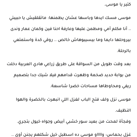
كتير يا موسى.
موسى مسك ايدها وباسها عشان يطمنها: ماتقلقيش يا حبيبتي 
.. أنا مكلم أمي ومطمن عليها وعارفة احنا فين وكمان عمار وندى 
بيروحلها دايما وما بيسيبوهاش خالص .. روقي كدة واستمتعي 
بالرحلة.
بعد وقت طويل من السواقة على طريق زراعي هادي العربية دخلت 
من بوابة حديد ضخمة وظهرت قدامهم فيلا شيك جدا بتصميم 
ريفي ومحاوطاها مساحات خضرا شاسعة.
موسى نزل ولف فتح الباب لغزل اللي انبهرت بالخضرة والهوا 
النظيف.
وفجأة لمحت من بعيد سور خشبي أبيض وجواه خيول بتجري.
غزل بحماس: وااااو موسى ده اسطبل خيل شكلهم يجنن أوي .. 