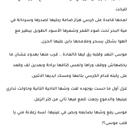
لليخت
لمحها قاعدة على كرسي هزاز ضامة رجليها لصدرها وسرحانة في 
مية البحر تحت ضوء القمر وشعرها الأسود الطويل بيطير مع 
الهوا بشكل يسحر وملامحها باين عليها الحزن.
موسى اتنهد وقلبه رق ليها كالعادة .. قرب منها بهدوء عشان ما 
يخضهاش ووقف وراها ولمس كتافها براحة وبعدين لف وقعد 
على ركبته قدام الكرسي بتاعها ومسك ايديها الاثنين.
غزل أول ما حست بوجوده لفت وشها الناحية التانية وحاولت تداري 
عينيها والدموع رجعت تلمع فيها تاني من كتر الزعل.
موسى رفع وشها بصابعه وبص في عينيها: لسه زعلانة مني يا 
قلب موسى؟!