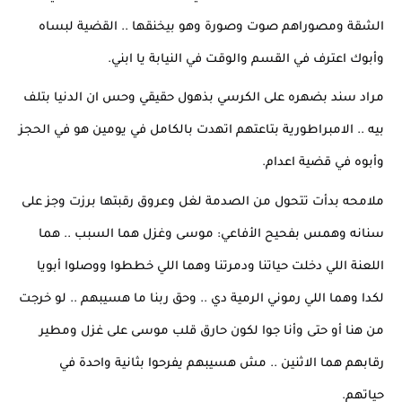
الشقة ومصوراهم صوت وصورة وهو بيخنقها .. القضية لبساه 
وأبوك اعترف في القسم والوقت في النيابة يا ابني.
مراد سند بضهره على الكرسي بذهول حقيقي وحس ان الدنيا بتلف 
بيه .. الامبراطورية بتاعتهم اتهدت بالكامل في يومين هو في الحجز 
وأبوه في قضية اعدام.
ملامحه بدأت تتحول من الصدمة لغل وعروق رقبتها برزت وجز على 
سنانه وهمس بفحيح الأفاعي: موسى وغزل هما السبب .. هما 
اللعنة اللي دخلت حياتنا ودمرتنا وهما اللي خططوا ووصلوا أبويا 
لكدا وهما اللي رموني الرمية دي .. وحق ربنا ما هسيبهم .. لو خرجت 
من هنا أو حتى وأنا جوا لكون حارق قلب موسى على غزل ومطير 
رقابهم هما الاثنين .. مش هسيبهم يفرحوا بثانية واحدة في 
حياتهم.