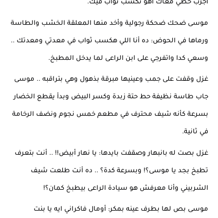
أجرب حظي معاك أهو نكسب ثواب فيك.
موسى ضحك ضحكة رجولية وأخد منها المعلقة الخشب والطاسة 
ورماها في الحوض: ده أنا اللي هكسب ثواب في معدتي ومعدتك .. 
وسعي كدا واتفرجي على ابن الراعى لما يدخل المطبخ.
غزل وقفت على جمب وعينيها مبرقة بذهول وهي بتراقبه .. موسى 
جاب طاسة نظيفة حط حتة زبدة وكسر البيض وبدأ يقطع الخضار 
بسرعة كأنه شيف محترف في مطعم خمس نجوم ونضف الرخامة 
في ثانية.
غزل بصت له بانبهار وصقفت بايدها: يا نهار أبيض!! .. أنت بتعرف 
تطبخ بجد يا موسى؟! وبسرعة كدة؟ .. ده أنت طلعت شيف 
الشربيني وأنا معرفش هو سيادة الراعى بيطبخ كمان؟!
موسى بص لها بطرف عينه بمكر: أومال فاكراني ايه يا بنت 