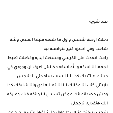
بعد شويه
دخلت اوضه شمس واول ما شفته قلبها اتقبض وشه
شاحب وفي اجهزه كتير متواصله بيه
راحت قعدت على الكرسي ومسكت ايديه وفضلت تعيط
نجمه. انا اسفه والله اسفه مكنتش اعرف ان وجودي في
حياتك هيا”ذيك كدا. انا السبب سامحني يا شمس
ياريتني كنت انا مكانك انا انا تعبانه اوي وانا شايفك كدا
ومش مصدقه انك ممكن تسيبني انا واثقه فيك وعارفه
انك هتقدري ترجعلي
شمس بيفتح عنيه ببط واول ما شافها ابتسم. ن ج مه