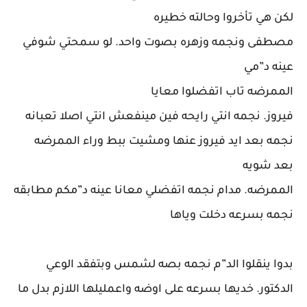
لكن هي تأخروا وحالته خطيره
مصطفى ونجمه وزهره بصوت واحد. لو سمحتي شوفي
عينه د”مي
الممرضه تاب اتفضلوا معايا
فيروز. نجمه انتي رايحه فين مينفعش انتي اصلا تعبانه
نجمه بعد ايد فيروز عنها ومشيت ببط وراء الممرضه
بعد شويه
الممرضه. مدام نجمه اتفضلي معانا عينه د”مكم مطابقه
نجمه بسرعه دخلت وياها
بدوا ينقلوا الد”م نجمه بصه لشمس وبتفقد الوعي
الدكتور. خديها بسرعه على اوضه واعمليلها اللازم بدل ما