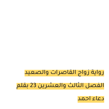
رواية زواج القاصرات والصعيد
الفصل الثالث والعشرين 23 بقلم
دعاء احمد