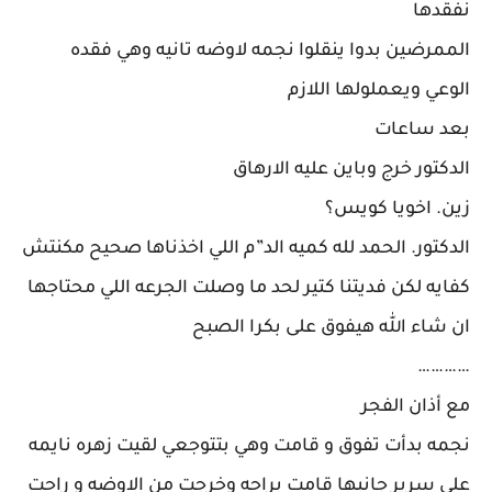
نفقدها
الممرضين بدوا ينقلوا نجمه لاوضه تانيه وهي فقده
الوعي ويعملولها اللازم
بعد ساعات
الدكتور خرج وباين عليه الارهاق
زين. اخويا كويس؟
الدكتور. الحمد لله كميه الد”م اللي اخذناها صحيح مكنتش
كفايه لكن فديتنا كتير لحد ما وصلت الجرعه اللي محتاجها
ان شاء الله هيفوق على بكرا الصبح
…………
مع أذان الفجر
نجمه بدأت تفوق و قامت وهي بتتوجعي لقيت زهره نايمه
على سرير جانبها قامت براحه وخرجت من الاوضه و راحت