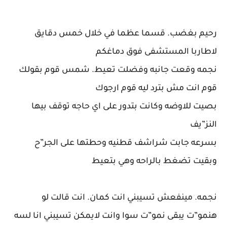
رحيم بغضب. قسما عظما في خلال خمس دقايق
لاطاربا المستشفى فوق دماغكم
نجمه وقعت جانبه وفضلت تعيط. شمس قوم بقولك
قوم انت مش بترد ليه قوم ارجوك
بصيت للاوضه وكانت بتدور على اي حاجه توقف بيها
النز”يف
بسرعه جابت شراشف قطنيه وحطتها على الجر”ح
وبقيت تضغط بالراحه وهي بتعيط
نجمه. مينفعش تسيبني انت كمان. انت قالت لو
هنمو”ت يبقى نمو”ت سوا وانت لايمكن تسيبني انا لسه