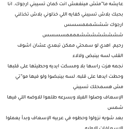
عايشه ما”متش مينفعش انت كمان تسيبني ارجوك. انا
بحبك بلاش تسيبني كفايه اللي خذلوني بلاش تخذلني
ارجوك شششمممسسس
ششششششششممممسسسس
رحيم. اهدي لو سمحتي ممكن تبعدي عشان اشوف
القلب لسه بينبض ولالاء
نجمه هزت راسها بلا ومسكت ايديه وحطيتها على قلبها
وحطت ايدها على قلبه. لسه بينبضوا ولو فيها مو”تي
مش هسمحلك تسيبني
الإسعاف وصلوا الفيلا وبسرعه طلعوا للاوضه اللي فيها
شمس
بعد شويه نزولوا وحطوه في عربيه الإسعاف وبدأ يعملوا
الاسعافات الاوليه