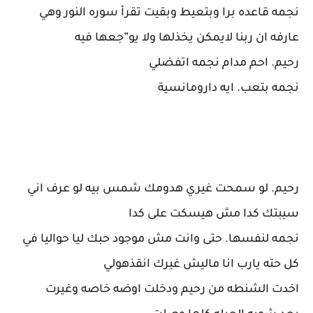
نجمه قاعده برا وبتعيط وبقيت تقرأ سوره النور وهي
عارفه ان ربنا لايمكن يخذلها ولا يو”جعها فيه
رحيم. احم مدام نجمه اتفضلي
نجمه بتعب. ايه دارومانسية
رحيم. لو سمحت غيري هدومك شمس بيه لو عرف اني
سيبتك كدا مش هيسكت على كدا
نجمه لنفسها. حتى وانت مش موجود حبك ليا حواليا في
كل حته يارب انا ماليش غيرك انقذهولي
اخدت الشنطه من رحيم ودخلت اوضه خاصه وغيرت