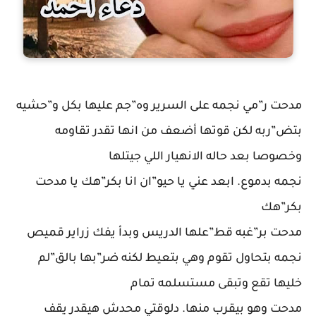
مدحت ر”مي نجمه على السرير وه”جم عليها بكل و”حشيه
بتض”ربه لكن قوتها أضعف من انها تقدر تقاومه
وخصوصا بعد حاله الانهيار اللي جيتلها
نجمه بدموع. ابعد عني يا حيو”ان انا بكر”هك يا مدحت
بكر”هك
مدحت بر”غبه قط”علها الدريس وبدأ يفك زراير قميص
نجمه بتحاول تقوم وهي بتعيط لكنه ضر”بها بالق”لم
خليها تقع وتبقى مستسلمه تمام
مدحت وهو بيقرب منها. دلوقتي محدش هيقدر يقف