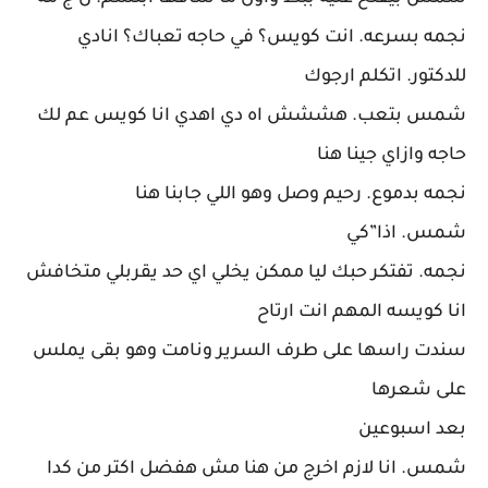
نجمه بسرعه. انت كويس؟ في حاجه تعباك؟ انادي
للدكتور. اتكلم ارجوك
شمس بتعب. هششش اه دي اهدي انا كويس عم لك
حاجه وازاي جينا هنا
نجمه بدموع. رحيم وصل وهو اللي جابنا هنا
شمس. اذا”كي
نجمه. تفتكر حبك ليا ممكن يخلي اي حد يقربلي متخافش
انا كويسه المهم انت ارتاح
سندت راسها على طرف السرير ونامت وهو بقى يملس
على شعرها
بعد اسبوعين
شمس. انا لازم اخرج من هنا مش هفضل اكتر من كدا