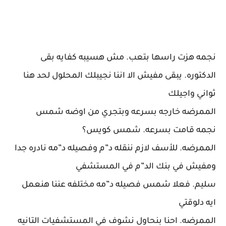
نجمه هزت راسها بتعب. مش هسيبه كفايه بقى
الدكتوره. يبقى مفيش الا اننا نجيبلك المحلول لحد هنا
ثواني واجيلك
الممرضه خارجه بسرعه وبتجري من اوضه شمس
نجمه قامت بسرعه. شمس كويس؟
الممرضه. للأسف لازم ننقله د”م وفصيله د”مه نادره جدا
ومفيش في بنك الد”م في المستشفي
سليم. فعلا شمس فصيله د”مه مختلفه عننا هنعمل
ايه دلوقتي
الممرضه. احنا بنحاول نشوف في المستشفيات التانيه