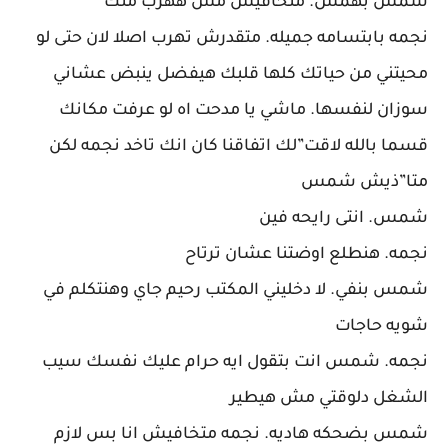
شمس بهمس. متخافيش مش ههرب منك
نجمه بابتسامه جميله. متقدرش تهرب اصلا لان حتى لو
محيتني من حياتك كلها قلبك هيفضل ينبض عشاني
سوزان لنفسها. ماشي يا مدحت اه لو عرفت مكانك
قسما بالله لاقت”لك اتفاقنا كان انك تاخد نجمه لكن
متا”ذيش شمس
شمس. انتى رايحه فين
نجمه. هنطلع اوضتنا عشان ترتاح
شمس بنفي. لا دخليني المكتب رحيم جاي وهنتكلم في
شويه حاجات
نجمه. شمس انت بتقول ايه حرام عليك نفسك سيب
الشغل دلوقتي مش هيطير
شمس بضحكه هاديه. نجمه متخافيش انا بس لازم