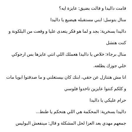
قامت داليدا و قالت بضيق: عايزة ايه؟
منال بتوسل: ابني مستقبله هيضيع يا داليدا
داليدا بسخرية: بجد و لما هو فكر يتعدى عليا و وقعت من البلكونة و
كنت هتشل
منال برجاء: خلاص يا داليدا هعملك اللي انتي عايزها بس ارجوكي
خلي جوزك يطلعه.
انا مش هتنازل عن حقي، ابنك كان بيستغلني و ما صدقتوا ابويا مات
و كلكم كنتوا عايزين تاخدوا فلوسي
حرام عليكي يا داليدا
داليدا بسخرية: المحكمة هي اللي هتحكم يا طنط...
جمعهم مهدي بعد العزا لحل المشكلة و قال: مينفعش البوليس