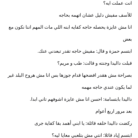
انت عملت ايه؟
للأسف مفيش دليل عشان اتهمه بحاجه
انا مش عايزة يحصله حاجه كفايه ابنه اللي مات المهم اننا نكون مع
بعض
ابتسم حمزة و قال: مفيش حاجه تقدر تبعدني عنك.
قبلت داليدا وجنته و قالت: طب و مريم؟
بصراحة مش هقدر افضحها قدام جوزها بس انا مش هروح البلد غير
لما يكون عندي حاجه مهمه
داليدا بابتسامة: احسن انا مش عايزة اشوفهم تاني ابدا.
بعد مرور اربع أعوام
ركضت داليدا خلفه قائلة: يا ابني أهمد بقا كفاية جرى
ابتسم إياد قائلا: انتي مش بتلعبي معايا ليه؟