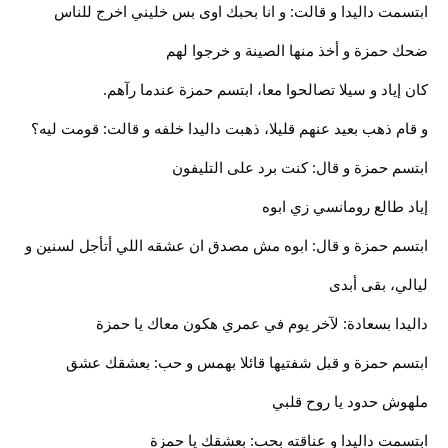
ابتسمت داليدا و قالت: و انا بحبك اوى بس خليني اخرج للناس
ضحك حمزة و أخذ منها الصينة و خرجوا لهم
كان إياد و سيلا تصالحوا معا، ابتسم حمزة عندما رآهم.
و قام ذهب بعيد عنهم قليلا، ذهبت داليدا خلفه و قالت: قومت ليه؟
ابتسم حمزة و قال: كنت برد على التليفون
إياد طالع رومانسي زي ابوه
ابتسم حمزة و قال: ابوه مش مصدق ان عشقه اللي أتأجل لسنين و
ليالي، بقى أبدى
داليدا بسعادة: لآخر يوم في عمري هكون معاك يا حمزة
ابتسم حمزة و قبل شفتيها قائلا بهمس و حب: بعشقك عشق
ملهوش حدود يا روح قلبي
ابتسمت داليدا و عناقته بحب: بعشقك يا حمزة