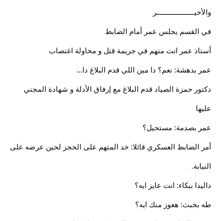
والأخيـــــــــــــــــــر
في القسم يجلس عمر أمام الضابط
أستاذ عمر انت متهم في جريمة قتل و محاولة اغتصاب
عمر بدهشة: نعم؟ دا مين اللي قدم البلاغ دا...
دكتور حمزة الصياد قدم البلاغ مع إرفاق الأدلة و شهادة المجني
عليها
عمر بصدمة: مستحيل؟
أمر الضابط العسكري قائلا: خد المتهم على الحجز لحين عرضه على
النيابة.
داليدا ببكاء: انت عايز ايه؟
طه بخبث: هعوز منك ايه؟