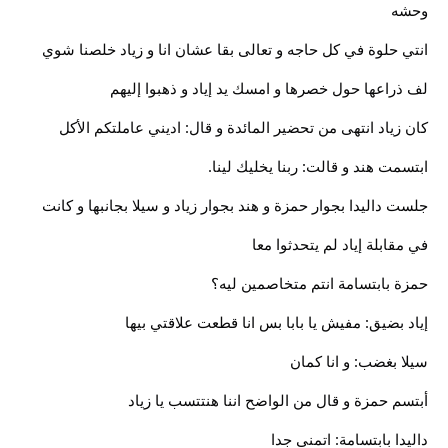
وحشه
انتي حلوة في كل حاجه و تعالى بقا عشان انا و زياد خلصنا شوي
لف ذراعها حول خصرها و امسك يد إياد و ذهبوا إليهم
كان زياد انتهى من تحضير المائدة و قال: اديني عاملتكم الأكل
ابتسمت هند و قالت: ربنا يخليك لينا.
جلست داليدا بجوار حمزة و هند بجوار زياد و سيلا بجانبها و كانت
في مقابلة إياد لم يتحدثوا معا
حمزة بابتسامة انتم متخاصمين ليه؟
إياد بضيق: مفيش يا بابا بس انا قطعت علاقتي بيها
سيلا بغضب: و انا كمان
أبتسم حمزة و قال من الواضح اننا هنتتسب يا زياد
داليدا بابتسامة: اتمنى جدا