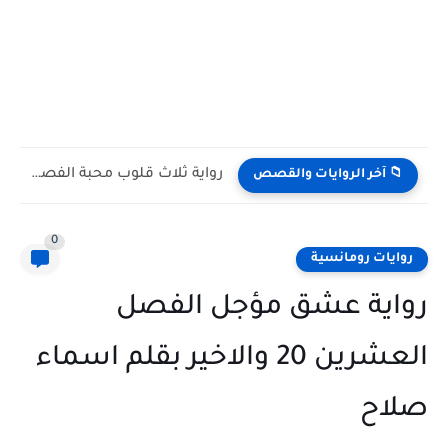
رواية ثلاث قلوب محبة الفصل الثاني 2 بقلم ناهد خالد
📁 آخر الروايات والقصص
0
روايات رومانسية
رواية عشق مؤجل الفصل
العشرين 20 والاخير بقلم اسماء
صلاح