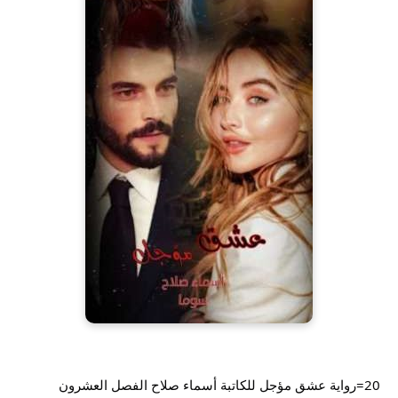
20=رواية عشق مؤجل للكاتبة أسماء صلاح الفصل العشرون