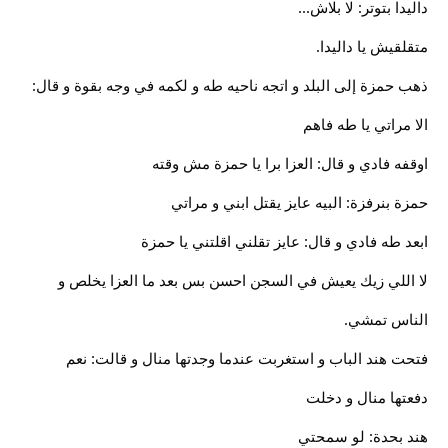
داليدا بتوتر: لا بلاش...
متقلقيش يا داليدا.
ذهب حمزة إلى البلد و اتجه ناحيه طه و لكمه في وجه بقوة و قال:
الا مراتي يا طه فاهم
اوقفه فادي و قال: العزا برا يا حمزة مش وقته
حمزة بنرفزة: البيه عايز يقتل ابني و مراتي
ابعد طه فادي و قال: عايز تقلني اقلتني يا حمزة
لا اللي زيك يعيش في السجن احسن بس بعد ما العزا يخلص و
الناس تمشي.
فتحت هند الباب و استغربت عندما وجدتها منال و قالت: نعم
دفعتها منال و دخلت
هند بحدة: لو سمحتي