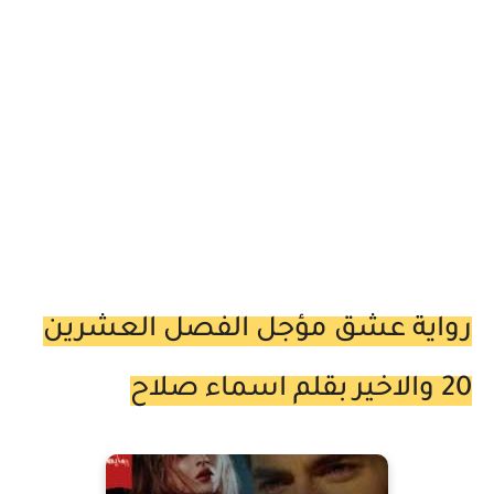
رواية عشق مؤجل الفصل العشرين
20 والاخير بقلم اسماء صلاح