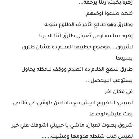
زهره بخبث: ربنا يرحمه...
كلهم طلعوا اوضهم
وطارق وهو طالع اتأخر ف الطلوع شويه
زهره: ساميه اوعي تعرفي طارق اننا الدبرنا
لشروق....موضوع خطيبها القديم ده عشان طارق
يسيبها
طارق سمع الكلام ده اتصدم ووقف للحظه يحاول
يستوعب البيحصل...
في مكان اخر
لميس: انا هروح اعيش مع ماما من دلوقتي هي خلاص
بقت عايشه لوحدها
شروق بصوت تعبان: ماشي يا حبيبتي اشوفك علي خير
لميس خدت شنطه هدومها ومشيت......