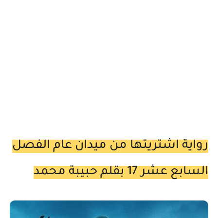
رواية اشتريتها من ميدان عام الفصل
السابع عشر 17 بقلم حبيبة محمد