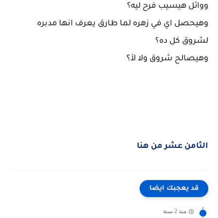
ووائل هيسيب فرح ليه؟
وهيحصل اي في زهره لما طارق يعرف انها مدبره
لشروق كل ده؟
وهيصالح شروق ولا لأ؟
الثامن عشر من هنا
قد يعجبك ايضا
منذ 2 سنة