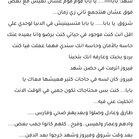
شهد: بابااااا.....يا بابا قوم قوم عشان نعيش مع بعض
فوق عشان هنتجمع تاني زي زمان...
شروق: يا بابا..... يا بابا متسيبنيش في الدنيا لوحدي علي
اقل انت كنت موجود في حياتي كنت برضو وانا بعيده عنك
حاسه بالأمان وحاسه انك سندي مهما عملت فيا كنت
بردو بحبك وعارفه انك بتحبنا
فيروز اترمت في حضن شهد
فيروز: كان لسه في حاجات كتير هعيشها معاك يا
بابا....كنت بس محتاجاك تكون جمبي في الوقت الانت
اتخليت عني فيه...
طارق وعادل وصلوا وبعديهم ضحي وفارس.....
وادهم وعمار ولميس..وفرح.. كلهم كانوا جمب بعض....
بعد وقت شروق وفيروز وشهد خرجوا بعد الدفن....