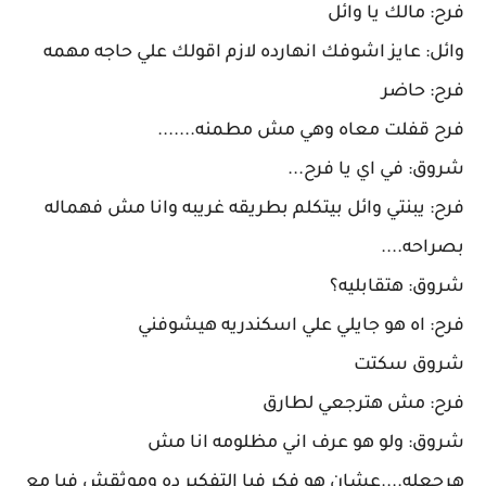
فرح: مالك يا وائل
وائل: عايز اشوفك انهارده لازم اقولك علي حاجه مهمه
فرح: حاضر
فرح قفلت معاه وهي مش مطمنه.......
شروق: في اي يا فرح...
فرح: يبنتي وائل بيتكلم بطريقه غريبه وانا مش فهماله
بصراحه....
شروق: هتقابليه؟
فرح: اه هو جايلي علي اسكندريه هيشوفني
شروق سكتت
فرح: مش هترجعي لطارق
شروق: ولو هو عرف اني مظلومه انا مش
هرجعله....عشان هو فكر فيا التفكير ده وموثقش فيا مع