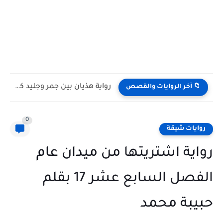
رواية هذيان بين جمر وجليد كامله وحصريه بقلم نورا ناصر
📁 آخر الروايات والقصص
0
روايات شيقة
رواية اشتريتها من ميدان عام
الفصل السابع عشر 17 بقلم
حبيبة محمد