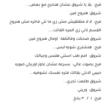
فرح: يلا يا شروق عشان هنخرج مع بعض...
شروق: هنروح فين
فرح: لا لا متقلقيش مش زي ما نتي فاكره مش هنروح
القسم تاني زي المره الفاتت....
شروق ضحكت وقالتلها: اومال هنروح فين
فرح: هنشتري شويه لبس...
شروق: امم طب استني هلبس وجيالك
فرح بصوت عالي: بسرعه عشان عاوز اوريكي صوره
حبيبي الانتي بقالك فتره نفسك تشوفيه...
شروق طلعت تجري...
شروق: وريني
فرح: ١. ٢. ٣ بخخ