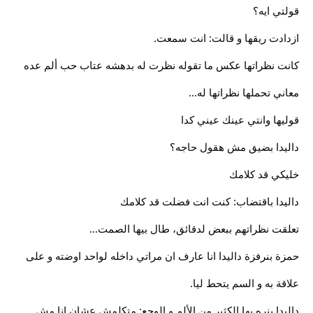
قولتي ايه؟
ازدادت ريقها و قالت: انت سمعت.
كانت نظراتها عكس ما تقوله نظرت له بدهشه عتاب حب ألم عده
معاني تحملها نظراتها له...
قوليها وانتي عينك عيني كدا
داليدا بضيق مش هقول حاجه؟
خليكي قد كلامك
داليدا باقتضاب: كنت انت فضلت قد كلامك
تعلقت نظراتهم ببعض لدقائق، طال بيها الصمت...
حمزة بنرفزة داليدا انا عارف ان مراتي داخله لواحد اوضته و على
علاقة به و السم يتحط ليا.
داليدا بنره بها الكثير من الألم و الوجع: متكلمش عشان انا مش