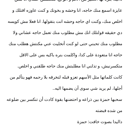
عايزة اسمع منك حاجه، انا وحشه و بخونك و كنت عاوزه اقتلك و
اخلص منك، وكنت اي حاجه وحشه انت بتقولها. انا فعلا مش كويسه
دي حقيقه قولتلك انك مش مطلوب منك تعمل حاجه عشاني ولا
مطلوب منك تحبني حتى لو كنت أتخليت عني مكنتش هطلب منك
حاجه انا متعودة على كدا، واكلمت بنره باكيه بس على الاقل
متكسرنيش، و تذلني انا مطلبتش منك حاجه طلقني و اخلص.
كانت كلماتها مثل الأسهم تعزو قبله لتخرقه بلا رحمه فهو يتألم من
أجلها، لم يريد شي سوى أن يضمها اليه..
سحبها حمزة بين ذراعه و احتضنها بقوة كادت أن تنكسر بين ضلوعه
من شده قبضته
داليدا بصوت خافت: حمزة