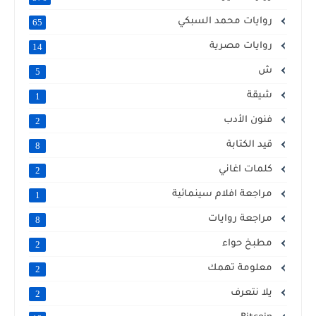
روايات محمد السبكي
65
روايات مصرية
14
ش
5
شيقة
1
فنون الأدب
2
قيد الكتابة
8
كلمات اغاني
2
مراجعة افلام سينمائية
1
مراجعة روايات
8
مطبخ حواء
2
معلومة تهمك
2
يلا نتعرف
2