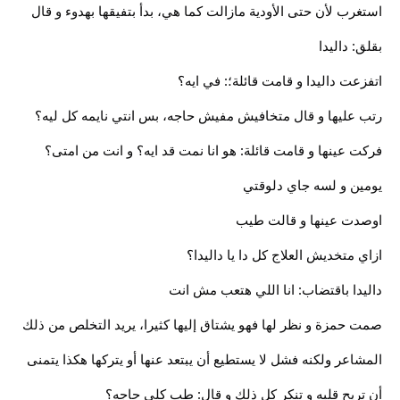
استغرب لأن حتى الأودية مازالت كما هي، بدأ بتفيقها بهدوء و قال
بقلق: داليدا
اتفزعت داليدا و قامت قائلة؛: في ايه؟
رتب عليها و قال متخافيش مفيش حاجه، بس انتي نايمه كل ليه؟
فركت عينها و قامت قائلة: هو انا نمت قد ايه؟ و انت من امتى؟
يومين و لسه جاي دلوقتي
اوصدت عينها و قالت طيب
ازاي متخديش العلاج كل دا يا داليدا؟
داليدا باقتضاب: انا اللي هتعب مش انت
صمت حمزة و نظر لها فهو يشتاق إليها كثيرا، يريد التخلص من ذلك
المشاعر ولكنه فشل لا يستطيع أن يبتعد عنها أو يتركها هكذا يتمنى
أن تريح قلبه و تنكر كل ذلك و قال: طب كلي حاجه؟