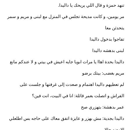
تنهد حمزة و قال اللي يريحك يا داليدا.
مر يومين، و كانت مديحة تجلس في المنزل مع لبنى و مريم و سمر
يتحدثن معا
تفاجوا بدخول داليدا
لبنى بدهشه داليدا
داليدا بحدة اهاا يا مرات ابويا جايه اعيش في بيتي و لا عندكم مانع
مريم بغضب: بيتك برضو
لم تعطيهم داليدا اهتمام و صعدت إلى غرفتها و جلست على
الفراش و اتصلت بعمر قائلة: انا في البيت، انت فين؟
عمر بدهشة: بتهزري صح
داليدا بجدية: مش بهزر و عايزة اتفق معاك على حاجه بس اطلعلي
الاوضه حالا.