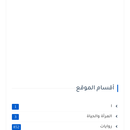
أقسام الموقع
ا
1
المرأة والحياة
3
روايات
852