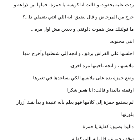
ردت عليه بخفوت و قالت انا كويسه يا حمزة، حملها بين ذراعه و
خرج من المرحاض و قال بضيق: ايه اللي انتي بتعملي دا...؟
ما قولتلك مش هموت دلوقتي و بعدين مش اول مره...
انتي مجنونه.
اجلسها على الفراش برفق، و اتجه إلى شنطتها وأخرج منها
ملابسها، و اتجه ناحيتها مره اخرى.
وضع حمزة يده على ملابسها لكي يساعدها في تغيرها
اوقفته داليدا و قالت: انا هغير شكرا
لم يستمع حمزة إلى كلامها فهو يعلم بأنه عنيدة و بدأ بفك أزرار
بلوزتها
داليدا بضيق: كفاية يا حمزة
توقف حمزة و قال ايه اللي كفاية