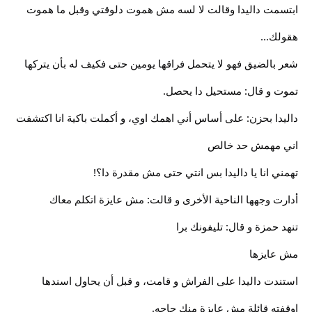
ابتسمت داليدا وقالت لا لسه مش هموت دلوقتي وقبل ما هموت
هقولك...
شعر بالضيق فهو لا يتحمل فراقها يومين حتى فكيف له بأن يتركها
تموت و قال: مستحيل دا يحصل.
داليدا بحزن: على أساس أني اهمك اوي، و أكملت باكية انا اكتشفت
اني مهمش حد خالص
تهمني انا يا داليدا بس انتي حتى مش مقدرة دا؟!
أدارت وجهها الناحية الأخرى و قالت: مش عايزة اتكلم معاك
تنهد حمزة و قال: تليفونك برا
مش عايزها
استندت داليدا على الفراش و قامت، و قبل أن يحاول اسندها
اوقفته قائلة مش عايزة منك حاجه.