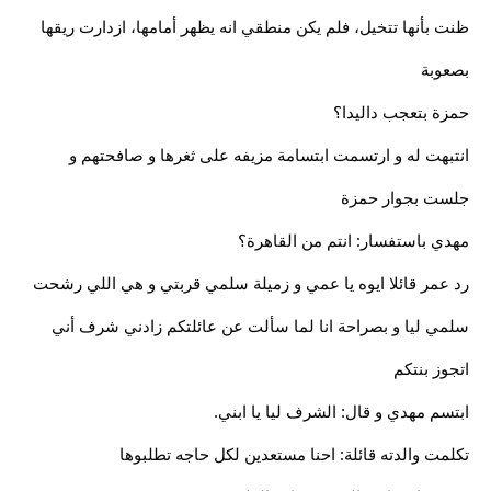
ظنت بأنها تتخيل، فلم يكن منطقي انه يظهر أمامها، ازدارت ريقها
بصعوبة
حمزة بتعجب داليدا؟
انتبهت له و ارتسمت ابتسامة مزيفه على ثغرها و صافحتهم و
جلست بجوار حمزة
مهدي باستفسار: انتم من القاهرة؟
رد عمر قائلا ايوه يا عمي و زميلة سلمي قربتي و هي اللي رشحت
سلمي ليا و بصراحة انا لما سألت عن عائلتكم زادني شرف أني
اتجوز بنتكم
ابتسم مهدي و قال: الشرف ليا يا ابني.
تكلمت والدته قائلة: احنا مستعدين لكل حاجه تطلبوها