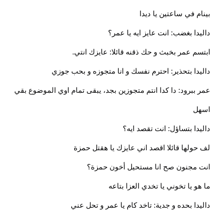
بينام في ساعتين يا ديدا
داليدا بغضب: انت عايز ايه يا عمر؟
ابتسم عمر بخبث و حك ذقنه قائلا: عايزك انتي.
داليدا بتحذير: احترم نفسك و انا متجوزه و بحب جوزي
عمر ببرود: دا كدا انتم متجوزين بجد، يبقى تمام اوي الموضوع بقي
اسهل
داليدا بتساؤل: انت تقصد ايه؟
لف حولها قائلا اقصد اني عايزك يا هقتل حمزة
انت مجنون صح انا مستحيل أخون حمزة؟
ما هو يا تخوني يا تخدي العزا بتاعه
داليدا بحده و جدية: تاخد كام يا عمر و تحل عني