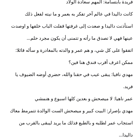
فريدة بابتسامة: المهم سعادة الولاد
كانت داليدا في عالم آخر تفكر به بعمر و ما نيته لفعل ذلك
استأذنت داليدا و صعدت إلى غرفتها قفلت الباب خلفها و اوصدت
عينها فهي لا تصدق ما رأته و تتمنى أن يكون مجرد حلم...
اتفقوا على كل شي، و هم عمر و والدته بالمغادرة و سأله قائلا:
ممكن اعرف أقرب فندق هنا فين؟
مهدي نافيا: يبقى عيب في حقنا والله، حضري أوضه الضيوف يا
فريد.
عمر ناهيا: لا ميصحش و بعدين كلها اسبوع و هنمشي
مهدي بإصرار: البيت كبير و ميصحش الست الوالدة تتمرمط معاك
استجاب عمر لطلبه و بالطبع فذلك ما يريد ليبقى بالقرب من
داليدا...