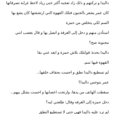
داليدا و تركتهم و ذلك زاد تعجبه أكثر حتى زياد لاحظ غرابة تصرفاتها
كان عمر يشعر بالجنون فتلك القهوة التي ارتشفتها كان يضع بها
السم لكي يتخلص من حمزة
استأذن منهم و دخل إلى الغرفة و اتصل بها و قال بغضب انتي
مجنونة صح؟
داليدا بحدة: قولتلك بلاش حمزة و ابعد عني بقا
القهوة فيها سم.
لم تسطيع داليدا نطق و احست بجفاف خلقها...
عمر بتوجس داليدا؟
سقطت الهاتف من يدها، وارتخت اعصابها و احست بشلل بيهم...
دخل حمزة إلى الغرفه وقال: طلعتي ليه؟
لم ترد عليه داليدا فهي حتى لا تستطيع النطق