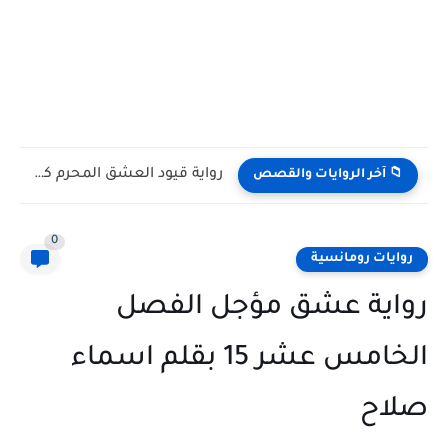
رواية قيود العشق المحرم كاملة وحصرية بقلم يوكا
📁 آخر الروايات والقصص
0
روايات رومانسية
رواية عشق مؤجل الفصل
الخامس عشر 15 بقلم اسماء
صلاح