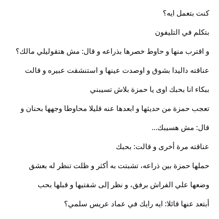
كنت بتعمل ايه؟
بتكلم في التليفون
و اقترب منها و حاوط خصرها بذراعه و قال: مش هتقوليلي مالك؟
عناقته داليدا بشوق و اوصدت عينها و استنشقت عبيره و قالت
ببكاء انا بحبك اوى يا حمزة بلاش تسيبني
تعجب حمزة من حديثها و ابعدها عنه قليلا محاوطا وجهها بحنان و
قال: مش هسيبك...
عناقته مرة أخرى و قالت: بحبك
حملها حمزة بين ذراعه، تشبتت به أكثر و ظلت تنظر له بعشق
وضعها علي الفراش برفق، و نظر إلى شفتيها و قبلها بحب
أبتعد عنها قائلا: ايه رايك في عماد عريس سلمي؟