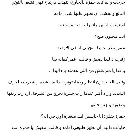
خرجت و لم تجد حمزة بالخارج، تنهدت بارتياح فهي تشعر بالتوتر
البالغ و تخشى أن يظهر عليها شي أمامه
استمعت لرنين هاتفها و ردت مسرعة
انت مجنون صح؟
عمر بمكر: عايزك تجيلي انا في الاوضه
زفرت داليدا بضيق و قالت: عمر كفايه بقا
يا كدا يا متزعلش من اللي هعمله يا داليدا...
وقفل الخط دون انتظار ردها، توترت داليدا بشده و شعرت بالخوف
الشديد و زاد أكثر عندما رأت حمزة يخرج من الشرفة، ازدارت ريقها
بصعوبة و جف خلقها
حمزة بقلق: انا حاسس انك متغيرة اوي في ايه؟
حاولت داليدا أن تظهر طبيعي أمامه و قالت: مفيش يا حمزة انت