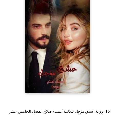
15=رواية عشق مؤجل للكاتبة أسماء صلاح الفصل الخامس عشر