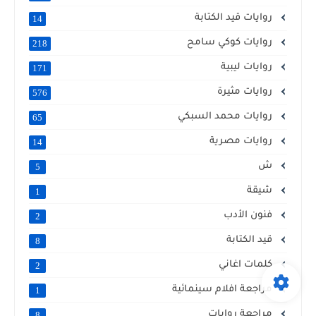
روايات قيد الكتابة
14
روايات كوكي سامح
218
روايات ليبية
171
روايات مثيرة
576
روايات محمد السبكي
65
روايات مصرية
14
ش
5
شيقة
1
فنون الأدب
2
قيد الكتابة
8
كلمات اغاني
2
مراجعة افلام سينمائية
1
مراجعة روايات
8