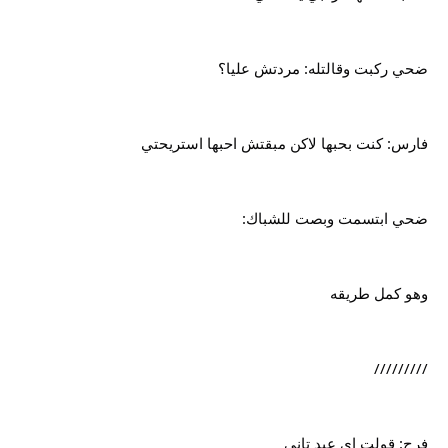
ضحي ركبت وقالتله: مردتش عليا؟
فارس: كنت بحبها لاكن مبقتش احبها استريحتي
ضحي ابتسمت وبصت للشباك:
وهو كمل طريقه
/////////
فرح: قولت اي عيد تاني