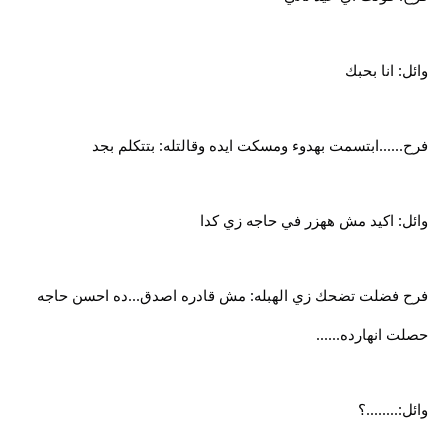
وائل: انا بحبك
فرح......ابتسمت بهدوء ومسكت ايده وقالتله: بتتكلم بجد
وائل: اكيد مش ههزر في حاجه زي كدا
فرح فضلت تضحك زي الهبله: مش قادره اصدق...ده احسن حاجه
حصلت انهارده......
وائل:........؟