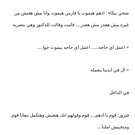
ضحي ببكاء : ادهم هيموت يا فارس هيموت وانا مش هعيش من
غيره مش هقدر مش هقدر.... قامت وقالت للدكتور وهي بتضربه
= اعمل اي حاجه...... اعمل اي حاجه بيموت جوا.....
= ال في ايدينا بنعمله
في الداخل
فيروز: قوم يا ادهم.... قوم وقولهم انك هتعيش وهتكمل معانا قوم
ومتخيبش املنا....