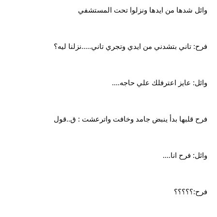
وائل شدها من ايدها ونزلوا تحت المستشفي
فرح: تاني بتشدني من ايدي وتجري تاني.....نزلنا ليه؟
وائل: عايز اعترفلك علي حاجه....
فرح قلبها بدأ ينبض جامد وخافت واترعشت : ق..قول
وائل: فرح انا....
فرح:؟؟؟؟؟