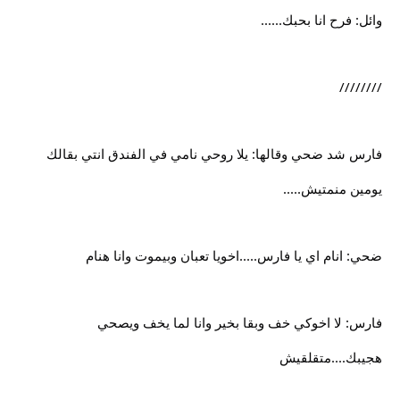
وائل: فرح انا بحبك......
////////
فارس شد ضحي وقالها: يلا روحي نامي في الفندق انتي بقالك
يومين منمتيش.....
ضحي: انام اي يا فارس.....اخويا تعبان وبيموت وانا هنام
فارس: لا اخوكي خف وبقا بخير وانا لما يخف ويصحي
هجيبك....متقلقيش