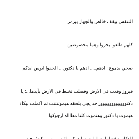
التنفس بيقف خالص والجهاز بيزمر
كلهم طلعوا يجروا وهما مخضوضين
ضحي بدموع : ادهم..... ادهم يا دكتور.... الحقوا ابوس ايدكم
فيروز وقعت في الارض وفضلت تخبط في الارض بأيدها...: يا
دكتوووووووووووور حد يجي يلحقه هيموتتتتت ثم اكملت ببكاء
هيموت يا دكتور وهنموت كلنا معااااه ارجوكوا
الدكاتره فضلوا يدولوا صدمات كهربائيه.... بس مكنش فيه