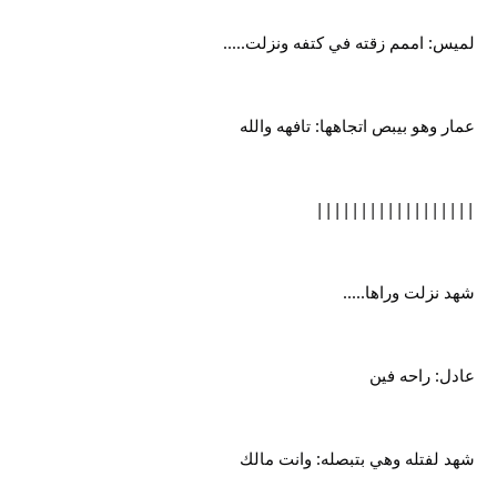
لميس: اممم زقته في كتفه ونزلت.....
عمار وهو بيبص اتجاهها: تافهه والله
||||||||||||||||||
شهد نزلت وراها.....
عادل: راحه فين
شهد لفتله وهي بتبصله: وانت مالك