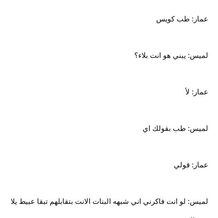
عمار: طب كويس
لميس: يبني هو انت بلاء؟
عمار: لأ
لميس: طب بقولك اي
عمار: قولي
لميس: لو انت فاكرني اني شبهه البنات الانت بتقابلهم تبقا عبيط يلا