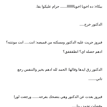
ببكاء: ده اخويا اخوياااااااا....... حرام عليكوا بقا.
الدكتور خرج.....
فيروز جريت عليه الدكتور ومسكته من قميصه: انت..... انت موتتته؟
ادهم حصله اي؟ انطقققق؟
الدكتور زق ايدها وقالها: الحمد لله ادهم بخير والتنفس رجع
تاني........
فيروز بعدت عن الدكتور وهي بتضحك بفرحه....... ورجعت لورا
وفضلت تحمد ربنا.....