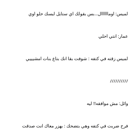
لميس: اوماااااال...بس بقولك اي ستايل لبسك حلو اوي
عمار: انتي احلي
لميس زقته في كتفه : شوفت بقا انك بتاع بنات امشيييي
//////////
وائل: مش موافقه!! ليه
فرح ضربت في كتفه وهي بتضحك : بهزر معاك انت صدقت