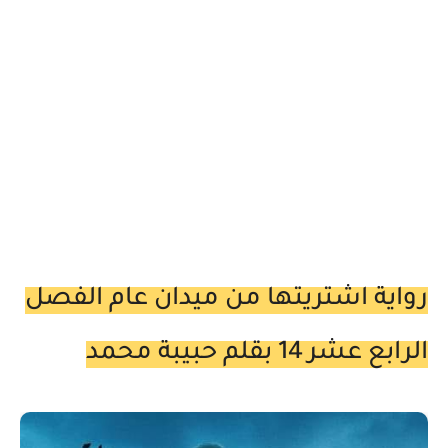
رواية اشتريتها من ميدان عام الفصل
الرابع عشر 14 بقلم حبيبة محمد