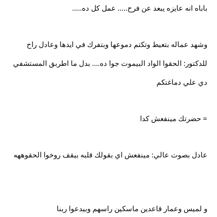
باباه انه عايزه يبعد عن فرح..... عمل كل ده.....
وشهد عماله بتعيط وتكتم دموعها وبتفرك في ايدها وعادل راح
للدكتور: الحقوا الواد البيموت جوا ده.... بدل ما اطربق المستشفي
دي علي دماغتكم
= حضرتك مينفعش كدا
عادل بصوت عالي: مينفعش اي بقولك قلبه بيقف روخوا الحقوههه
و لميس وعمار قاعدين ماسكين راسهم وبيدعوا ربنا