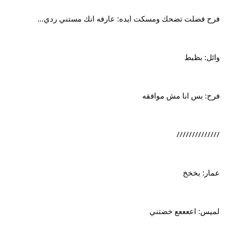
فرح فضلت تضحك ومسكت ايده: عارفه انك مستني ردي...
وائل: بظبط
فرح: بس انا مش موافقه
//////////////
عمار: بخخخ
لميس: اععععع خضتني