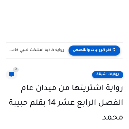
رواية كاذبة امتلكت قلبي كامله وحصريه بقلم رولا هاني
📁 آخر الروايات والقصص
0
روايات شيقة
رواية اشتريتها من ميدان عام
الفصل الرابع عشر 14 بقلم حبيبة
محمد