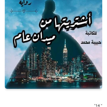
" 14"