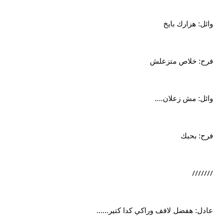
وائل: هزارك بايخ
فرح: خلاص متزعلش
وائل: مش زعلان....
فرح: بحبك
///////
عادل: هفضل لافف وراكي كدا كتير......