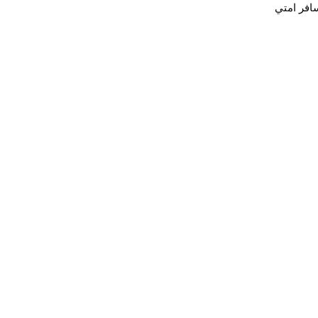
افر امتي