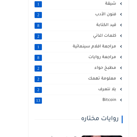
شيقة
1
فنون الأدب
2
قيد الكتابة
8
كلمات اغاني
2
مراجعة افلام سينمائية
1
مراجعة روايات
8
مطبخ حواء
2
معلومة تهمك
2
يلا نتعرف
2
Bitcoin
13
روايات مختاره