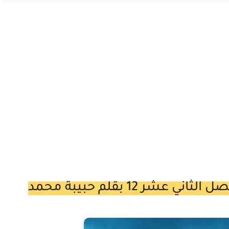
شر 12 بقلم حبيبة محمد